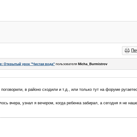
Пе
e: Открытый урок "Чистая вода"
пользователя
Micha_Burmistrov
 поговорили, в районо сходили и т.д., или только тут на форуме ругаете
лось вчера, узнал я вечером, когда ребенка забирал, а сегодня я не на