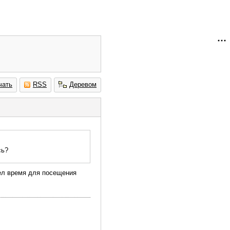
чать
RSS
Деревом
сь?
шел время для посещения