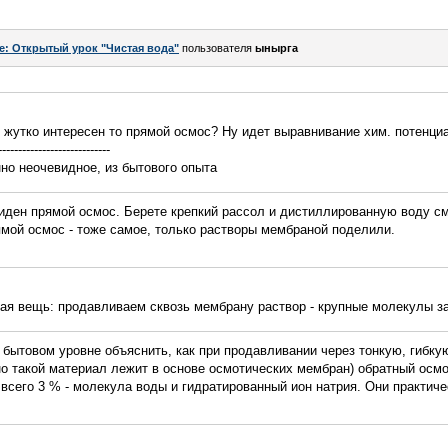
e: Открытый урок "Чистая вода"
пользователя
ынырга
ак жутко интересен то прямой осмос? Ну идет выравнивание хим. потенци
----------------------------
нно неочевидное, из бытового опыта
виден прямой осмос. Берете крепкий рассол и дистиллированную воду с
ямой осмос - тоже самое, только растворы мембраной поделили.
ная вещь: продавливаем сквозь мембрану раствор - крупные молекулы з
на бытовом уровне объяснить, как при продавливании через тонкую, гибк
о такой материал лежит в основе осмотических мембран) обратный осм
всего 3 % - молекула воды и гидратированный ион натрия. Они практичес