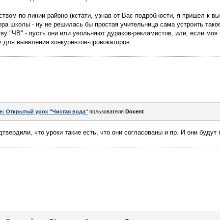
твом по линии районо (кстати, узнав от Вас подробности, я пришел к вы
ора школы - ну не решилась бы простая учительница сама устроить тако
у "ЧВ" - пусть они или увольняют дураков-рекламистов, или, если моя 
 для выявления конкурентов-провокаторов.
e: Открытый урок "Чистая вода"
пользователя
Docent
твердили, что уроки такие есть, что они согласованы и пр. И они будут