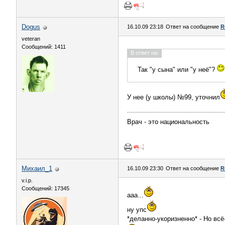
Dogus
16.10.09 23:18
Ответ на сообщение
R
veteran
Сообщений: 1411
В ответ на:
Так "у сына" или "у неё"?
У нее (у школы) №99, уточнил
Врач - это национальность
Михаил_1
16.10.09 23:30
Ответ на сообщение
R
v.i.p.
Сообщений: 17345
ааа...
ну упс
*деланно-укоризненно* - Но вс