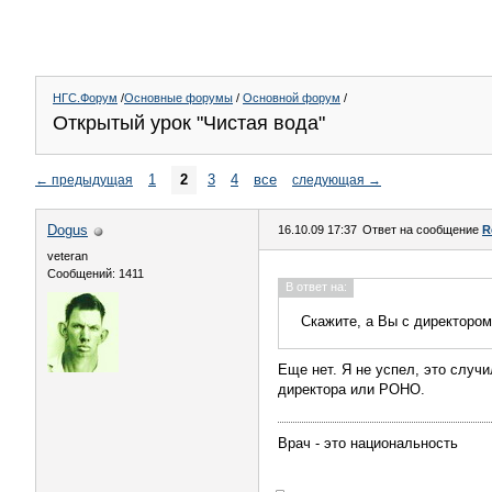
НГС.Форум
/
Основные форумы
/
Основной форум
/
Открытый урок "Чистая вода"
1
2
3
4
все
←
предыдущая
следующая
→
Dogus
16.10.09 17:37
Ответ на сообщение
R
veteran
Сообщений: 1411
В ответ на:
Скажите, а Вы с директором
Еще нет. Я не успел, это случи
директора или РОНО.
Врач - это национальность