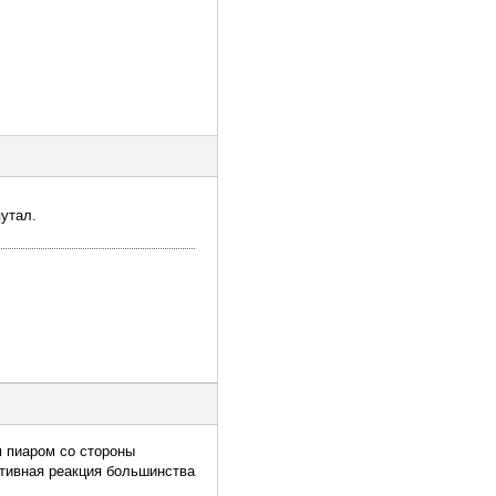
путал.
м пиаром со стороны
тивная реакция большинства