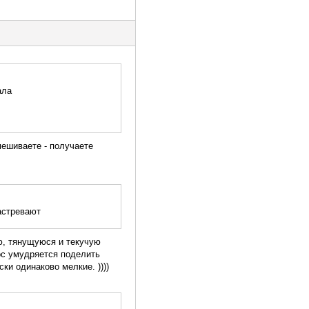
ала
мешиваете - получаете
астревают
ую, тянущуюся и текучую
ос умудряется поделить
ки одинаково мелкие. ))))