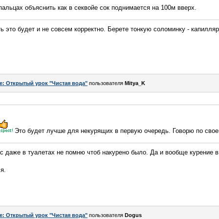
 пальцах объяснить как в секвойе сок поднимается на 100м вверх.
ь это будет и не совсем корректно. Берете тонкую соломинку - капилляр
e: Открытый урок "Чистая вода"
пользователя
Mitya_K
Это будет лучше для некурящих в первую очередь. Говорю по сво
нас даже в туалетах не помню чтоб накурено было. Да и вообще курение 
я.
e: Открытый урок "Чистая вода"
пользователя
Dogus