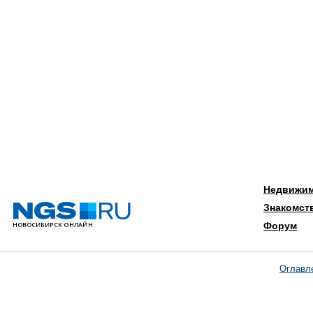
Недвижи
Знакомст
Форум
Оглавл