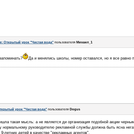
e: Открытый урок "Чистая вода"
пользователя
Михаил_1
 запоминать?
Да и менялись школы, номер оставался, но я все равно 
ткрытый урок "Чистая вода"
пользователя
Dogus
ишла такая мысль: а не является ди организация подобной акции черны
у нормальному руководителю рекламной службы должна быть ясна нега
 9-летних детей в качестве "рекламных агентов".