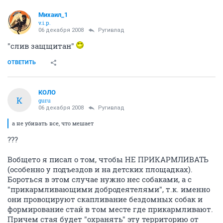
Михаил_1
v.i.p.
06 декабря 2008
Ругивлад
"слив защщитан"
ОТВЕТИТЬ
КОЛО
К
guru
06 декабря 2008
Ругивлад
а не убивать все, что мешает
???
Вобщето я писал о том, чтобы НЕ ПРИКАРМЛИВАТЬ
(особенно у подъездов и на детских площадках).
Бороться в этом случае нужно нес собаками, а с
"прикармливающими добродеятелями", т.к. именно
они провоцируют скапливание бездомных собак и
формирование стай в том месте где прикармливают.
Причем стая будет "охранять" эту территорию от