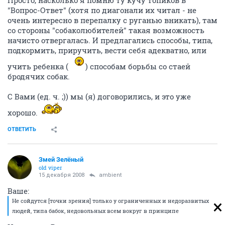
Просто, насколько я помню ту кучу топиков в
"Вопрос-Ответ" (хотя по диагонали их читал - не
очень интересно в перепалку с руганью вникать), там
со стороны "собаколюбителей" такая возможность
начисто отвергалась. И предлагались способы, типа,
подкормить, приручить, вести себя адекватно, или
учить ребенка (
) способам борьбы со стаей
бродячих собак.
С Вами (ед. ч. ;)) мы (я) договорились, и это уже
хорошо.
ОТВЕТИТЬ
Змей Зелёный
old viper
15 декабря 2008
ambient
Ваше:
Не сойдутся [точки зрения] только у ограниченных и недоразвитых
людей, типа бабок, недовольных всем вокруг в принципе