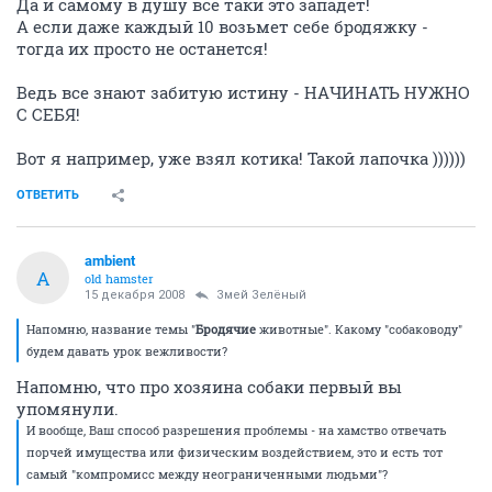
Да и самому в душу все таки это западет!
А если даже каждый 10 возьмет себе бродяжку -
тогда их просто не останется!
Ведь все знают забитую истину - НАЧИНАТЬ НУЖНО
С СЕБЯ!
Вот я например, уже взял котика! Такой лапочка ))))))
ОТВЕТИТЬ
ambient
A
old hamster
15 декабря 2008
Змей Зелёный
Напомню, название темы "
Бродячие
животные". Какому "собаководу"
будем давать урок вежливости?
Напомню, что про хозяина собаки первый вы
упомянули.
И вообще, Ваш способ разрешения проблемы - на хамство отвечать
порчей имущества или физическим воздействием, это и есть тот
самый "компромисс между неограниченными людьми"?