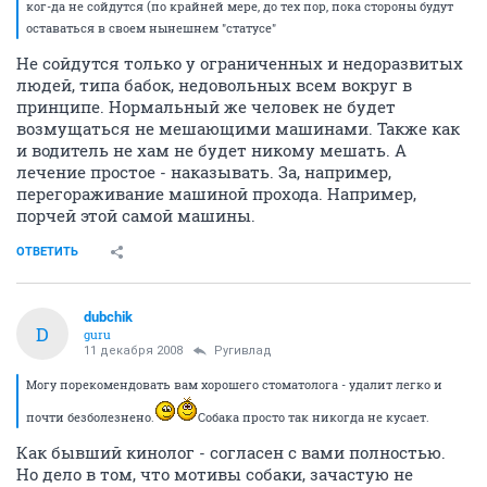
ког-да не сойдутся (по крайней мере, до тех пор, пока стороны будут
оставаться в своем нынешнем "статусе"
Не сойдутся только у ограниченных и недоразвитых
людей, типа бабок, недовольных всем вокруг в
принципе. Нормальный же человек не будет
возмущаться не мешающими машинами. Также как
и водитель не хам не будет никому мешать. А
лечение простое - наказывать. За, например,
перегораживание машиной прохода. Например,
порчей этой самой машины.
ОТВЕТИТЬ
dubchik
D
guru
11 декабря 2008
Ругивлад
Могу порекомендовать вам хорошего стоматолога - удалит легко и
почти безболезнено.
Собака просто так никогда не кусает.
Как бывший кинолог - согласен с вами полностью.
Но дело в том, что мотивы собаки, зачастую не