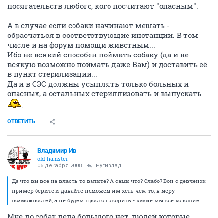
посягательств любого, кого посчитают "опасным".
А в случае если собаки начинают мешать -
обрасчаться в соответствующие инстанции. В том
числе и на форум помощи животным...
Ибо не всякий способен поймать собаку (да и не
всякую возможно поймать даже Вам) и доставить её
в пункт стерилизации...
Да и в СЭС должны усыплять только больных и
опасных, а остальных стериллизовать и выпускать
.
ОТВЕТИТЬ
Владимир Ив
old hamster
06 декабря 2008
Ругивлад
Да что вы все на власть то валите? А сами что? Слабо? Вон с девченок
пример берите и давайте поможем им хоть чем-то, в меру
возможностей, а не будем просто говорить - какие мы все хорошие.
Мне до собак дела большого нет, людей которые