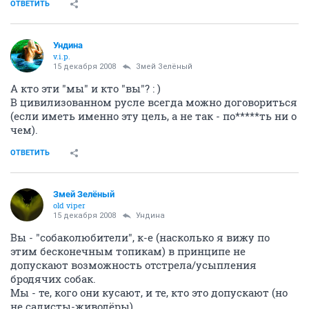
ОТВЕТИТЬ
Ундина
v.i.p.
15 декабря 2008
Змей Зелёный
А кто эти "мы" и кто "вы"? : )
В цивилизованном русле всегда можно договориться
(если иметь именно эту цель, а не так - по*****ть ни о
чем).
ОТВЕТИТЬ
Змей Зелёный
old viper
15 декабря 2008
Ундина
Вы - "собаколюбители", к-е (насколько я вижу по
этим бесконечным топикам) в принципе не
допускают возможность отстрела/усыпления
бродячих собак.
Мы - те, кого они кусают, и те, кто это допускают (но
не садисты-живодёры).