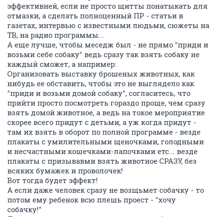
эффективней, если не просто щитты понатыкать для
отмазки, а сделать полноценный ПР - статьи в
газетах, интервью с известными людьми, сюжеты на
ТВ, на радио программы...
А еще лучше, чтобы меседж был - не прямо "приди и
возьми себе собаку" ведь сразу так взять собаку не
каждый сможет, а например:
Организовать выставку брошеных животных, как
нибудь ее обставить, чтобы это не выглядело как
"приди и возьми домой собаку", согласитесь, что
прийти просто посмотреть гораздо проще, чем сразу
взять домой животное, а ведь на токое мероприятие
скорее всего придут с детьми, а уж когда придут -
там их взять в оборот по полной программе - везде
плакаты с умилительными щеночками, голодными
и несчастными кошечками-лапочками етс... везде
плакаты с призывавми взять животное СРАЗУ, без
всяких бумажек и проволочек!
Вот тогда будет эффект!
А если даже человек сразу не возщьмет собачку - то
потом ему ребенок всю плешь проест - "хочу
собачку!"