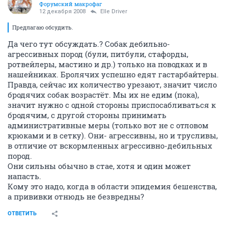
Форумский макрофаг
12 декабря 2008
Elle Driver
Предлагаю обсудить.
Да чего тут обсуждать.? Собак дебильно-
агрессивных пород (були, питбули, стафорды,
ротвейлеры, мастино и др.) только на поводках и в
нашейниках. Бролячих успешно едят гастарбайтеры.
Правда, сейчас их количество урезают, значит число
бродячих собак возрастёт. Мы их не едим (пока),
значит нужно с одной стороны приспосабливаться к
бродячим, с другой стороны принимать
административные меры (только вот не с отловом
крюками и в сетку). Они- агрессивны, но и трусливы,
в отличие от вскормленных агрессивно-дебильных
пород.
Они сильны обычно в стае, хотя и один может
напасть.
Кому это надо, когда в области эпидемия бешенства,
а прививки отнюдь не безвредны?
ОТВЕТИТЬ