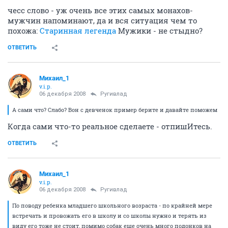
чесс слово - уж очень все этих самых монахов-
мужчин напоминают, да и вся ситуация чем то
похожа:
Старинная легенда
Мужики - не стыдно?
ОТВЕТИТЬ
Михаил_1
v.i.p.
06 декабря 2008
Ругивлад
А сами что? Слабо? Вон с девченок пример берите и давайте поможем
Когда сами что-то реальное сделаете - отпишИтесь.
ОТВЕТИТЬ
Михаил_1
v.i.p.
06 декабря 2008
Ругивлад
По поводу ребенка младшего школьного возраста - по крайней мере
встречать и провожать его в школу и со школы нужно и терять из
виду его тоже не стоит, помимо собак еще очень много подонков на