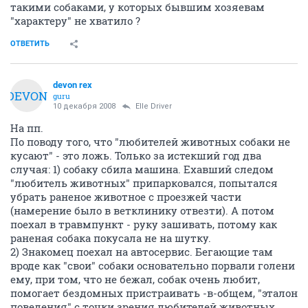
такими собаками, у которых бывшим хозяевам
"характеру" не хватило ?
ОТВЕТИТЬ
devon rex
DEVON
guru
10 декабря 2008
Elle Driver
На пп.
По поводу того, что "любителей животных собаки не
кусают" - это ложь. Только за истекший год два
случая: 1) собаку сбила машина. Ехавший следом
"любитель животных" припарковался, попытался
убрать раненое животное с проезжей части
(намерение было в ветклинику отвезти). А потом
поехал в травмпункт - руку зашивать, потому как
раненая собака покусала не на шутку.
2) Знакомец поехал на автосервис. Бегающие там
вроде как "свои" собаки основательно порвали голени
ему, при том, что не бежал, собак очень любит,
помогает бездомных пристраивать -в-общем, "эталон
поведения" с точки зрения любителей животных.