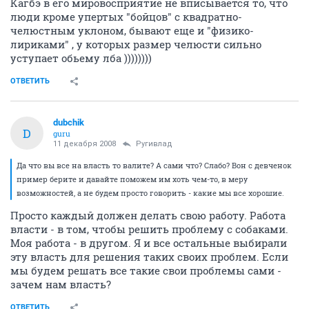
Кагбэ в его мировосприятие не вписывается то, что
люди кроме упертых "бойцов" с квадратно-
челюстным уклоном, бывают еще и "физико-
лириками" , у которых размер челюсти сильно
уступает обьему лба ))))))))
ОТВЕТИТЬ
dubchik
D
guru
11 декабря 2008
Ругивлад
Да что вы все на власть то валите? А сами что? Слабо? Вон с девченок
пример берите и давайте поможем им хоть чем-то, в меру
возможностей, а не будем просто говорить - какие мы все хорошие.
Просто каждый должен делать свою работу. Работа
власти - в том, чтобы решить проблему с собаками.
Моя работа - в другом. Я и все остальные выбирали
эту власть для решения таких своих проблем. Если
мы будем решать все такие свои проблемы сами -
зачем нам власть?
ОТВЕТИТЬ