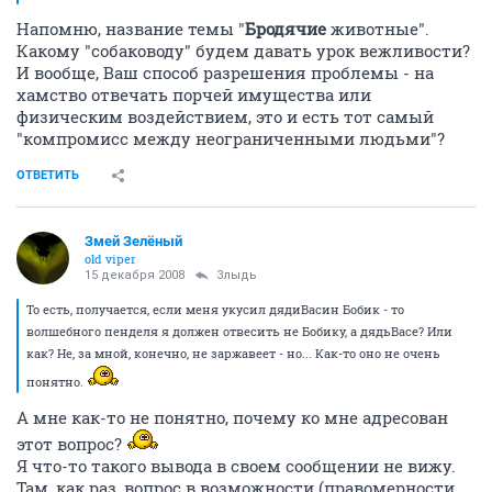
Напомню, название темы "
Бродячие
животные".
Какому "собаководу" будем давать урок вежливости?
И вообще, Ваш способ разрешения проблемы - на
хамство отвечать порчей имущества или
физическим воздействием, это и есть тот самый
"компромисс между неограниченными людьми"?
ОТВЕТИТЬ
Змей Зелёный
old viper
15 декабря 2008
Злыдь
То есть, получается, если меня укусил дядиВасин Бобик - то
волшебного пенделя я должен отвесить не Бобику, а дядьВасе? Или
как? Не, за мной, конечно, не заржавеет - но... Как-то оно не очень
понятно.
А мне как-то не понятно, почему ко мне адресован
этот вопрос?
Я что-то такого вывода в своем сообщении не вижу.
Там, как раз, вопрос в возможности (правомерности,