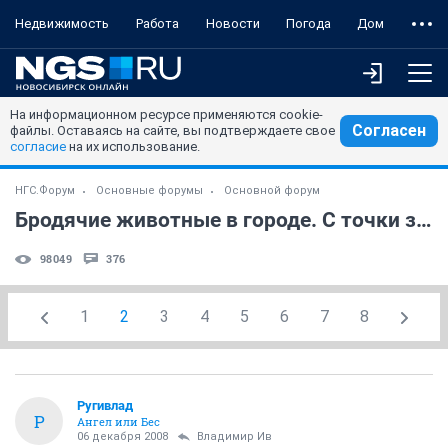
Недвижимость
Работа
Новости
Погода
Дом
На информационном ресурсе применяются cookie-
Согласен
файлы. Оставаясь на сайте, вы подтверждаете свое
согласие
на их использование.
НГС.Форум
Основные форумы
Основной форум
Бродячие животные в городе. С точки зрения ...
98049
376
1
2
3
4
5
6
7
8
Ругивлад
Р
Ангел или Бес
06 декабря 2008
Владимир Ив