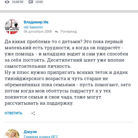
166895
1000
Владимир Ив
old hamster
06 декабря 2008
Ругивлад
Да какая проблема-то с детьми? Это пока первый
маленький есть трудности, а когда он подрастёт -
уже помощь - и младших водит и сам уже способен
за себя постоять. Десятилетний шкет уже вполне
самостоятельная личность.
Ну и плюс нужно припрягать всяких теток и дядек
тинэйджерского возраста и чуть старше не
обременённых пока семьями - пусть помогают, зато
потом когда мои оболтусы подрастут а у тех
появятся семьи и свои чада, тоже могут
рассчитывать на поддержку.
ОТВЕТИТЬ
Джули
Главная кошка НГС