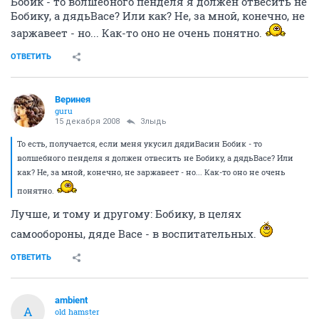
Бобик - то волшебного пенделя я должен отвесить не
Бобику, а дядьВасе? Или как? Не, за мной, конечно, не
заржавеет - но... Как-то оно не очень понятно.
ОТВЕТИТЬ
Веринея
guru
15 декабря 2008
Злыдь
То есть, получается, если меня укусил дядиВасин Бобик - то
волшебного пенделя я должен отвесить не Бобику, а дядьВасе? Или
как? Не, за мной, конечно, не заржавеет - но... Как-то оно не очень
понятно.
Лучше, и тому и другому: Бобику, в целях
самообороны, дяде Васе - в воспитательных.
ОТВЕТИТЬ
ambient
A
old hamster