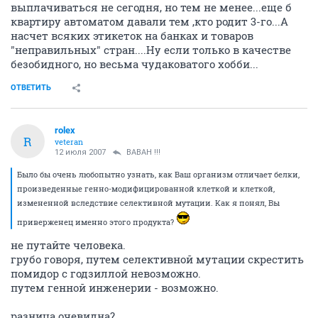
выплачиваться не сегодня, но тем не менее...еще б
квартиру автоматом давали тем ,кто родит 3-го...А
насчет всяких этикеток на банках и товаров
"неправильных" стран....Ну если только в качестве
безобидного, но весьма чудаковатого хобби...
ОТВЕТИТЬ
rolex
R
veteran
12 июля 2007
BABAH !!!
Было бы очень любопытно узнать, как Ваш организм отличает белки,
произведенные генно-модифицированной клеткой и клеткой,
измененной вследствие селективной мутации. Как я понял, Вы
приверженец именно этого продукта?
не путайте человека.
грубо говоря, путем селективной мутации скрестить
помидор с годзиллой невозможно.
путем генной инженерии - возможно.
разница очевидна?