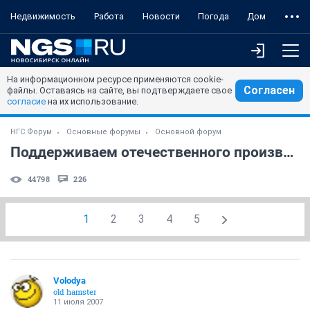
Недвижимость
Работа
Новости
Погода
Дом
На информационном ресурсе применяются cookie-
Согласен
файлы. Оставаясь на сайте, вы подтверждаете свое
согласие
на их использование.
НГС.Форум
Основные форумы
Основной форум
Поддерживаем отечественного производителя?
44798
226
1
2
3
4
5
Volodya
old hamster
11 июля 2007