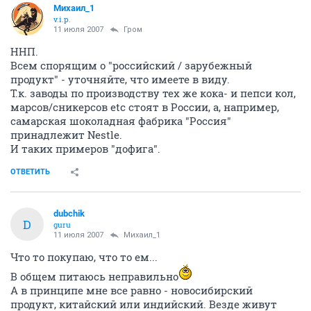
Михаил_1
v.i.p.
11 июля 2007
Гром
ННП.
Всем спорящим о "российский / зарубежный
продукт" - уточняйте, что имеете в виду.
Т.к. заводы по производству тех же кока- и пепси кол,
марсов/сникерсов etc стоят в России, а, например,
самарская шоколадная фабрика "Россия"
принадлежит Nestle.
И таких примеров "дофига".
ОТВЕТИТЬ
dubchik
D
guru
11 июля 2007
Михаил_1
Что то покупаю, что то ем...
В общем питаюсь неправильно
А в принципе мне все равно - новосибирский
продукт, китайский или индийский. Везде живут