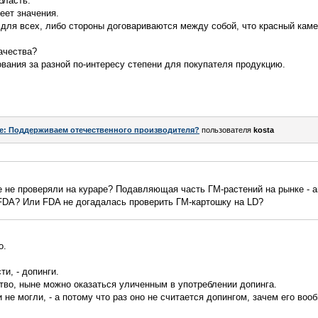
бласть.
еет значения.
 для всех, либо стороны договариваются между собой, что красный каме
ачества?
вания за разной по-интересу степени для покупателя продукцию.
e: Поддерживаем отечественного производителя?
пользователя
kosta
е не проверяли на кураре? Подавляющая часть ГМ-растений на рынке - а
DA? Или FDA не догадалась проверить ГМ-картошку на LD?
о.
и, - допинги.
во, ныне можно оказаться уличенным в употреблении допинга.
и не могли, - а потому что раз оно не считается допингом, зачем его во