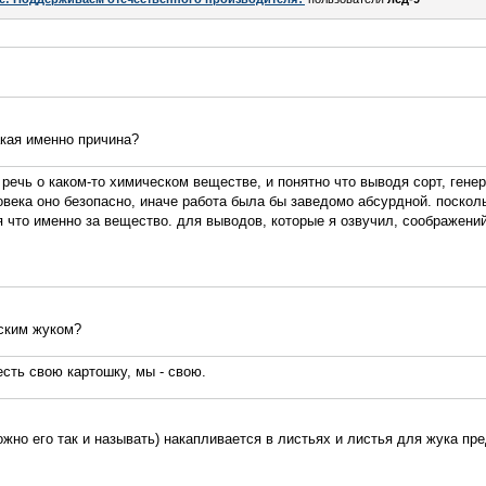
акая именно причина?
то речь о каком-то химическом веществе, и понятно что выводя сорт, ген
овека оно безопасно, иначе работа была бы заведомо абсурдной. посколь
я что именно за вещество. для выводов, которые я озвучил, соображени
дским жуком?
есть свою картошку, мы - свою.
ожно его так и называть) накапливается в листьях и листья для жука пр