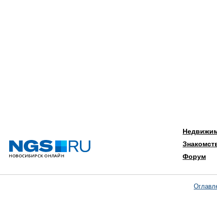
Недвижи
Знакомст
Форум
Оглавл