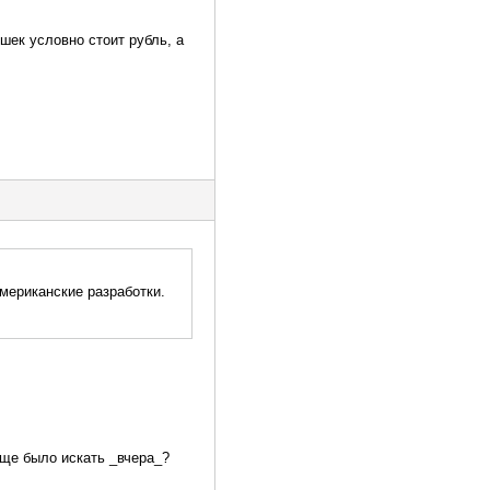
шек условно стоит рубль, а
мериканские разработки.
обще было искать _вчера_?