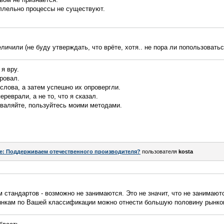
аллельно процессы не существуют.
величили (не буду утверждать, что врёте, хотя.. не пора ли попользоват
я вру.
ровал.
слова, а затем успешно их опровергли.
ереврали, а не то, что я сказал.
 валяйте, пользуйтесь моими методами.
e: Поддерживаем отечественного производителя?
пользователя
kosta
 стандартов - возможно не занимаются. Это не значит, что не занимают
нкам по Вашей классификации можно отнести большую половину рынко