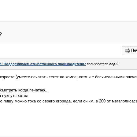
?
Пе
e: Поддерживаем отечественного производителя?
пользователя
лёд-9
озраста (умеете печатать текст на компе, хотя и с бесчисленными опеч
 смотреть когда печатаю...
а пукнуть хотел
вую пищу можно тока со своего огорода, если он км. в 200 от мегаполисас