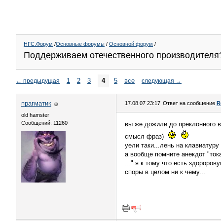
НГС.Форум
/
Основные форумы
/
Основной форум
/
Поддерживаем отечественного производителя
1
2
3
4
5
все
←
предыдущая
следующая
→
прагматик
17.08.07 23:17
Ответ на сообщение
R
old hamster
Сообщений: 11260
вы же дожили до преклонного в
смысл фраз)
уели таки...лень на клавиатуру
а вообще помните анекдот "ток
..." я к тому что есть здороро
споры в целом ни к чему...