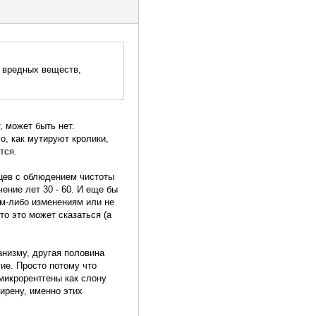
т вредных веществ,
, может быть нет.
го, как мутируют кролики,
тся.
ьцев с облюдением чистоты
ение лет 30 - 60. И еще бы
им-либо изменениям или не
то это может сказаться (а
анизму, другая половина
гие. Просто потому что
микрорентгены как слону
ирену, именно этих