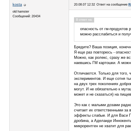
kosta
20.08.07 12:32
Ответ на сообщение
R
old hamster
Сообщений: 20434
В ответ на:
опасность от гм-продуктов р
можно расслабиться и получ
Бредите? Ваша позиция, конечно
Я еще раз повторюсь - опаснос
Можно, как ролекс, сразу же вс
наевшись ГМ картошки. А можно
Отличаются. Только для того, 
экспериментов. И еще сотня ты
на двух трех поколениях добро
могут. И не обязательно к мут
может и не сказаться) на пище
Это как с малыми дозами радиа
считает их ответственными за в
эффекты слабые. И для Васи Пу
дробина, а Аделаиде Иннокент
микрорентген не хватит для рак