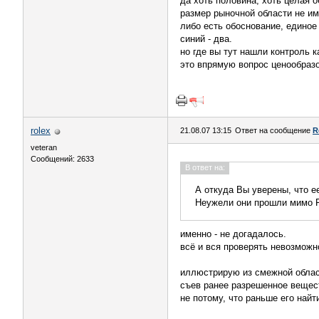
да хоть половина, хоть целая о
размер рыночной области не им
либо есть обоснование, единое
синий - два.
но где вы тут нашли контроль к
это впрямую вопрос ценообразо
rolex
21.08.07 13:15
Ответ на сообщение
R
veteran
Сообщений: 2633
В ответ на:
А откуда Вы уверены, что е
Неужели они прошли мимо F
именно - не догадалось.
всё и вся проверять невозможн
иллюстрирую из смежной област
съев ранее разрешенное вещест
не потому, что раньше его найт