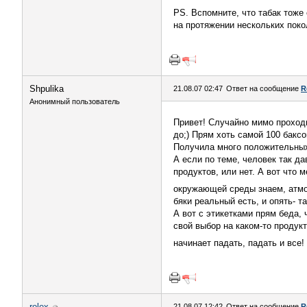
PS. Вспомните, что табак тоже
на протяжении нескольких поко
Shpulika
21.08.07 02:47
Ответ на сообщение
R
Анонимный пользователь
Привет! Случайно мимо проходи
до;) Прям хоть самой 100 баксо
Получила много положительны
А если по теме, человек так да
продуктов, или нет. А вот что 
окружающей среды знаем, атмос
бяки реальный есть, и опять- т
А вот с этикетками прям беда,
свой выбор на каком-то продукт
начинает падать, падать и все
rolex
21.08.07 12:42
Ответ на сообщение
R