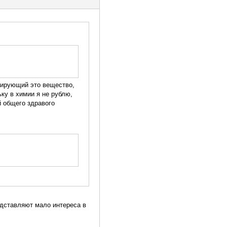
ерирующий это вещество,
ку в химии я не рублю,
й общего здравого
едставляют мало интереса в