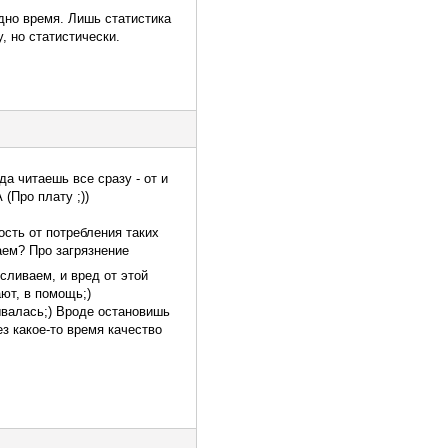
дно время. Лишь статистика
, но статистически.
а читаешь все сразу - от и
(Про плату ;))
ость от потребления таких
аем? Про загрязнение
сливаем, и вред от этой
ают, в помощь;)
лывалась;) Вроде остановишь
ез какое-то время качество