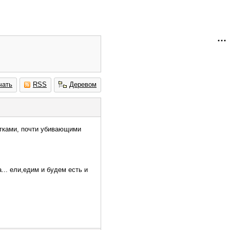
чать
RSS
Деревом
атками, почти убивающими
а... ели,едим и будем есть и