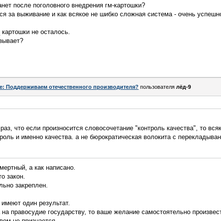
анет после поголовного внедрения гм-картошки?
тся за выживание и как всякое не шибко сложная система - очень успешн
 картошки не осталось.
зывает?
e: Поддерживаем отечественного производителя?
пользователя
лёд-9
раз, что если произносится словосочетание "контроль качества", то вся
троль и именно качества. а не бюрократическая волокита с перекладыва
мертный, а как написано.
о закон.
льно закреплен.
 имеют один результат.
 на правосудие государству, то ваше желание самостоятельно произвес
вом не признается.