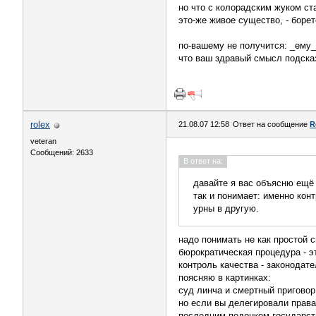
но что с колорадским жуком ст
это-же живое существо, - боре
по-вашему не получится: _ему_
что ваш здравый смысл подска
rolex
21.08.07 12:58
Ответ на сообщение
R
veteran
Сообщений: 2633
В ответ на:
давайте я вас объясню ещё 
так и понимает: именно кон
урны в другую.
надо понимать не как простой с
бюрократическая процедура - эт
контроль качества - законодате
поясняю в картинках:
суд линча и смертный приговор
но если вы делегировали права
последним подонком государст