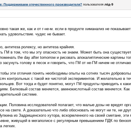
e: Поддерживаем отечественного производителя?
пользователя
лёд-9
овно такая же, как и от г-не-м. если в продукте химанализ не показывае
ать удовольствие. чудес не бывает.
, антитеза ролексу, но антитеза крайняя.
ть ГМ в том, что мы эту опасность не знаем. Может быть она существует
поминать the day after tomorrow и рисовать апокалиптические картины то
 засунуть голову в песок и говорить, что ГМ от не-ГМ ничем не отличаю
чтобы эти отличия понять необходимы опыты на сотнях тысяч добровол
сяч контрольных с такой же чистотой экспериментов. И желательно в теч
вольцев. Вот тогда и будет понятно, могут ГМ продукты приводить к как
ациям. Белковый состав меняется, аминокислотный состав меняется. Как 
варительной системе.
ции. Половина исследователей полагает, что малые дозы не вредят орг
се на свете. А доказательно что либо обосновать не могут ни те, ни дру
пкина из Задрищенского хутора, вскормленного на своей сметане, эти 
ьевне, живущей в мегаполисе с регулярным превышением ПДК по бензоп
а легких.