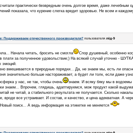
 считали практически безвредным очень долгое время, даже лечебным о
лений показала, что курение слегка вредит здоровью. Не всем и каждому
e: Поддерживаем отечественного производителя?
пользователя
лёд-9
ла... Начала читать, бросить не смогла
Спор душевный, особенно когд
в плати за полученное удовольствие;) На всякий случай уточню - ШУТКА 
х эмоций.
вно вмешивается в природные порядки... Да, не знаем мы, есть ли опасн
меня значительно больше настораживает, а будет ли толк, если даже узн
ферка у нас, не так, чтобы очень
знаем. И всяку бяку мы в водоемы 
аки знаем... Впрочем, глядишь, адаптируемся, мож продукт какой выдум
 читай не читай, а стабильного результата не получается. Сколько нака
е, вроде все устраивает. И состав, и качество, и цена адекватная. А чер
! Новый поиск... А ведь информация на этикетке не меняется
e: Поддерживаем отечественного производителя?
пользователя
лёд-9