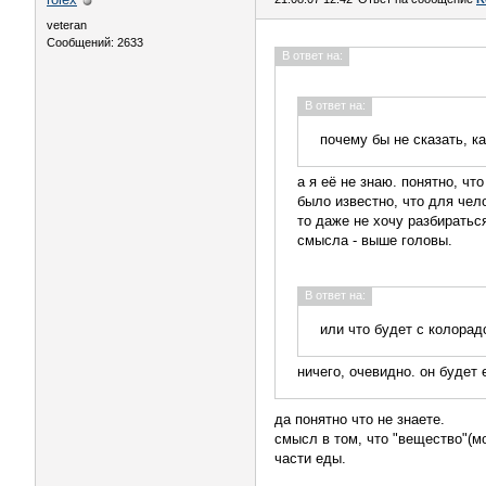
veteran
Сообщений: 2633
В ответ на:
В ответ на:
почему бы не сказать, к
а я её не знаю. понятно, ч
было известно, что для чел
то даже не хочу разбиратьс
смысла - выше головы.
В ответ на:
или что будет с колора
ничего, очевидно. он будет 
да понятно что не знаете.
смысл в том, что "вещество"(м
части еды.