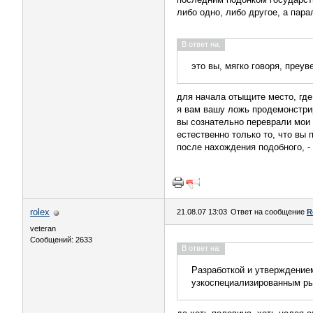
либо одно, либо другое, а пар
В ответ на:
это вы, мягко говоря, преу
для начала отыщите место, где 
я вам вашу ложь продемонстри
вы сознательно переврали мои 
естественно только то, что вы п
после нахождения подобного, -
rolex
21.08.07 13:03
Ответ на сообщение
R
veteran
Сообщений: 2633
В ответ на:
Разработкой и утверждением
узкоспециализированным ры