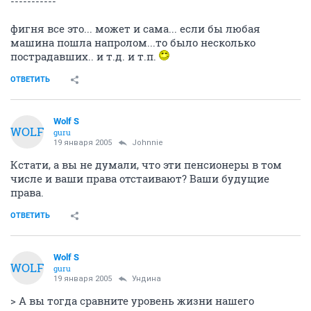
-----------
фигня все это... может и сама... если бы любая
машина пошла напролом...то было несколько
пострадавших.. и т.д. и т.п.
ОТВЕТИТЬ
Wolf S
WOLF
guru
19 января 2005
Johnnie
Кстати, а вы не думали, что эти пенсионеры в том
числе и ваши права отстаивают? Ваши будущие
права.
ОТВЕТИТЬ
Wolf S
WOLF
guru
19 января 2005
Ундина
> А вы тогда сравните уровень жизни нашего