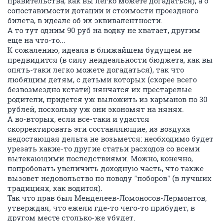
правительства, как вы легко можете догадаться), а о
сопоставимости дотации и стоимости проездного
билета, в идеале об их эквивалентности.
А то тут одним 90 руб на водку не хватает, другим
еще на что-то...
К сожалению, идеала в ближайшем будущем не
предвидится (в силу неидеальности бюджета, как вы
опять-таки легко можете догадаться), так что
любящим детям, с детьми которых (скорее всего
безвозмездно кстати) нянчатся их престарелые
родители, придется уж выложить из карманов по 30
рублей, поскольку уж они экономят на нянях.
А во-вторых, если все-таки и удастся
скорректировать эти составляющие, из воздуха
недостающая дельта не возьмется: необходимо будет
урезать какие-то другие статьи расходов со всеми
вытекающими последствиями. Можно, конечно,
попробовать увеличить доходную часть, что также
вызовет недовольство по поводу "поборов" (в лучших
традициях, как водится).
Так что прав был Менделеев-Ломоносов-Лермонтов,
утверждая, что ежели где-то чего-то прибудет, в
другом месте столько-же убудет.