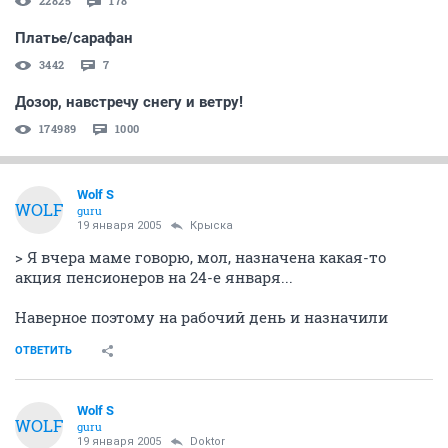
22825
178
Платье/сарафан
3442
7
Дозор, навстречу снегу и ветру!
174989
1000
Wolf S
WOLF
guru
19 января 2005
Крыска
> Я вчера маме говорю, мол, назначена какая-то
акция пенсионеров на 24-е января...
Наверное поэтому на рабочий день и назначили
ОТВЕТИТЬ
Wolf S
WOLF
guru
19 января 2005
Doktor