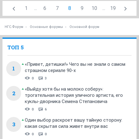
1
...
6
7
8
9
10
...
19
НГС.Форум
Основные форумы
Основной форум
ТОП 5
«Привет, детишки!» Чего вы не знали о самом
1
страшном сериале 90-х
0
3
«Выйду хотя бы на молоко соберу»:
2
трогательная история уличного артиста, его
куклы-дворника Семена Степановича
0
6
Один выбор раскроет вашу тайную сторону:
3
какая скрытая сила живет внутри вас
0
0