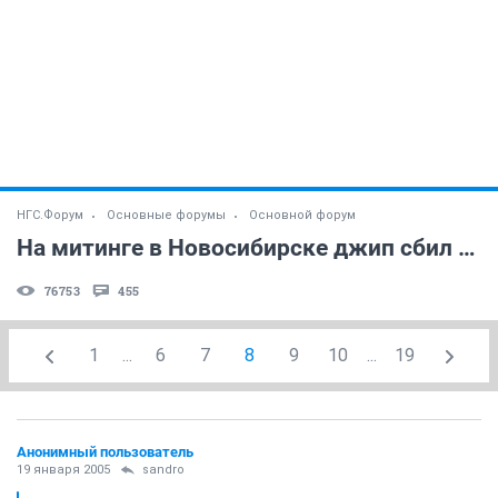
НГС.Форум
Основные форумы
Основной форум
На митинге в Новосибирске джип сбил пенсионерку
76753
455
1
...
6
7
8
9
10
...
19
Анонимный пользователь
19 января 2005
sandro