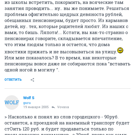
из школы встретить, покормить, на всяческие там
занятия проводить... ну.. вы же понимаете. Решаться
проблема офигительно щедрых девяноста рублей,
обещанных пенсионерам, будет просто. Из карманов
детей, ну.. тех, которые родителей любят. Из наших с
вами, то бишь. Ляпота!... Кстати, вы как-то странно о
пенсионерах говорите, складывается впечатление,
что этим людям только и остается, что дома
хвостики прижать и не высовываться на улицу.
Или мне показалось? В то время, как некоторые
пенсионеры вовсе даже не собираются пока "вставать
одной ногой в могилу ".
ОТВЕТИТЬ
Wolf S
WOLF
guru
19 января 2005
Vovasa
> Насколько я понял из слов городецкого - 90руб.
останется, а проездной на наземный транспорт будет
стОить 120 руб. и будет продаваться только по
предьявлению документов...а 30руб. вроде как сами