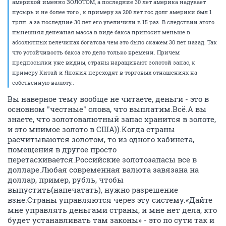
америкой именно ЗОЛОТОМ, а последние 30 лет америка надувает
пусырь и не более того , к примеру за 200 лет гос долг америки был 1
трлн. а за последние 30 лет его увеличили в 15 раз. В следствии этого
нынешняя денежная масса в виде бакса приносит меньше в
абсолютных велечинах богатсва чем это было скажем 30 лет назад. Так
что устойчивость бакса это дело только времени. Причем
предпосылки уже видны, страны наращивают золотой запас, к
примеру Китай и Япония переходят в торговых отнашениях на
собственную валюту..
Вы наверное тему вообще не читаете, деньги - это в
основном "честные" слова, что выплатим.Всё.А вы
знаете, что золотовалютный запас хранится в золоте,
и это мнимое золото в США)).Когда страны
расчитываются золотом, то из одного кабинета,
помещения в другое просто
перетаскивается.Российские золотозапасы все в
долларе.Любая современная валюта завязана на
доллар, пример, рубль, чтобы
выпустить(напечатать), нужно разрешение
взне.Страны управляются через эту систему.«Дайте
мне управлять деньгами страны, и мне нет дела, кто
будет устанавливать там законы» - это по сути так и