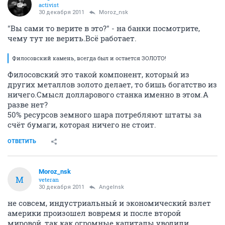
activist
30 декабря 2011
Moroz_nsk
"Вы сами то верите в это?" - на банки посмотрите,
чему тут не верить.Всё работает.
Филосовский камень, всегда был и остается ЗОЛОТО!
Филосовский это такой компонент, который из
других металлов золото делает, то бишь богатство из
ничего.Смысл долларового станка именно в этом.А
разве нет?
50% ресурсов земного шара потребляют штаты за
счёт бумаги, которая ничего не стоит.
ОТВЕТИТЬ
Moroz_nsk
M
veteran
30 декабря 2011
Angelnsk
не совсем, индустриальный и экономический взлет
америки произошел вовремя и после второй
мировой, так как огромные капиталы уводили