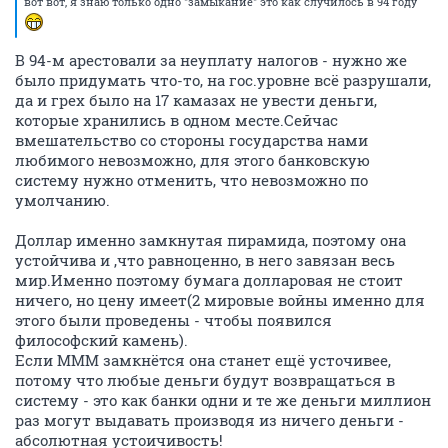
вот вот, я знаю только одно "замыкание" это как случилось в 94 году
В 94-м арестовали за неуплату налогов - нужно же
было придумать что-то, на гос.уровне всё разрушали,
да и грех было на 17 камазах не увести деньги,
которые хранились в одном месте.Сейчас
вмешательство со стороны государства нами
любимого невозможно, для этого банковскую
систему нужно отменить, что невозможно по
умолчанию.
Доллар именно замкнутая пирамида, поэтому она
устойчива и ,что равноценно, в него завязан весь
мир.Именно поэтому бумага долларовая не стоит
ничего, но цену имеет(2 мировые войны именно для
этого были проведены - чтобы появился
философский камень).
Если МММ замкнётся она станет ещё усточивее,
потому что любые деньги будут возвращаться в
систему - это как банки одни и те же деньги миллион
раз могут выдавать производя из ничего деньги -
абсолютная устоичивость!