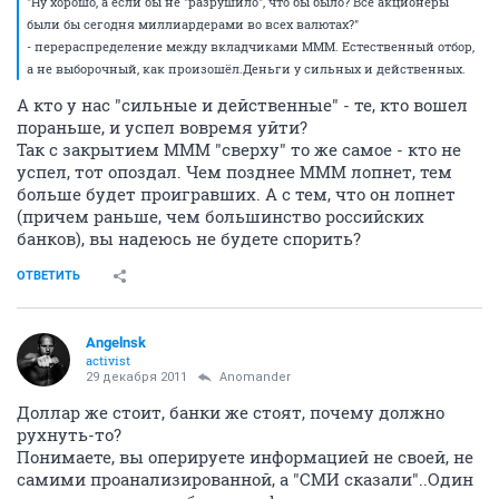
"Ну хорошо, а если бы не "разрушило", что бы было? Все акционеры
были бы сегодня миллиардерами во всех валютах?"
- перераспределение между вкладчиками МММ. Естественный отбор,
а не выборочный, как произошёл.Деньги у сильных и действенных.
А кто у нас "сильные и действенные" - те, кто вошел
пораньше, и успел вовремя уйти?
Так с закрытием МММ "сверху" то же самое - кто не
успел, тот опоздал. Чем позднее МММ лопнет, тем
больше будет проигравших. А с тем, что он лопнет
(причем раньше, чем большинство российских
банков), вы надеюсь не будете спорить?
ОТВЕТИТЬ
Angelnsk
activist
29 декабря 2011
Anomander
Доллар же стоит, банки же стоят, почему должно
рухнуть-то?
Понимаете, вы оперируете информацией не своей, не
самими проанализированной, а "СМИ сказали"..Один