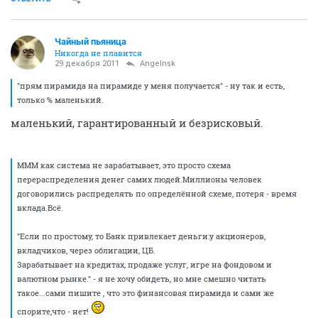
Чайный пьяница
Никогда не плавится
29 декабря 2011
Angelnsk
"прям пирамида на пирамиде у меня получается" - ну так и есть,
только % маленький.
маленький, гарантированный и безрисковый.
МММ как система не зарабатывает, это просто схема
перераспределения денег самих людей.Миллионы человек
договорились распределять по определённой схеме, потеря - время
вклада.Всё.
"Если по простому, то Банк привлекает деньги:у акционеров,
вкладчиков, через облигации, ЦБ.
Зарабатывает на кредитах, продаже услуг, игре на фондовом и
валютном рынке." - я не хочу обидеть, но мне смешно читать
такое...сами пишите , что это финансовая пирамида и сами же
спорите,что - нет!