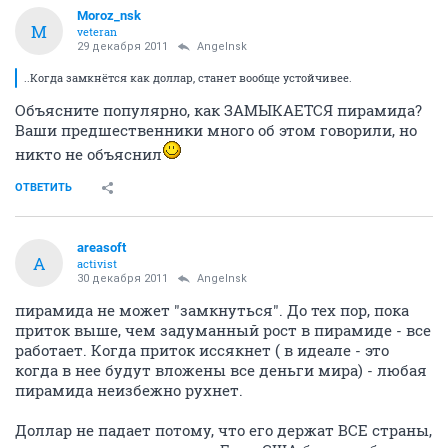
Moroz_nsk
M
veteran
29 декабря 2011
Angelnsk
..Когда замкнётся как доллар, станет вообще устойчивее.
Объясните популярно, как ЗАМЫКАЕТСЯ пирамида?
Ваши предшественники много об этом говорили, но
никто не объяснил
ОТВЕТИТЬ
areasoft
A
activist
30 декабря 2011
Angelnsk
пирамида не может "замкнуться". До тех пор, пока
приток выше, чем задуманный рост в пирамиде - все
работает. Когда приток иссякнет ( в идеале - это
когда в нее будут вложены все деньги мира) - любая
пирамида неизбежно рухнет.
Доллар не падает потому, что его держат ВСЕ страны,