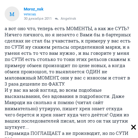
Moroz_nsk
M
veteran
30 декабря 2011
Angelnsk
а вот оно что, теперь есть МОМЕНТЫ, а как же СУТЬ?
Ничего личного, но я незачто с Вами бы в бартерных
сделках не стал бы учавствать, к примеру у вас есть
по СУТИ ну скажем рельсы определенной марки, и а
уменя есть то что вам нужно , и вы говорите у меня
по СУТИ есть столько то тонн этих рельсов скажем к
примеру обмен произходит по цене новых, а когда
обмен произошол, то выявляется ОДИН не
маловажный МОМЕНТ, они у вас с износом и стоят в
3 раза дешевле по ФАКТУ.
И у вас на мой взгляд, во всем подобные
высказывания, без вдования в подробности. Даже
Мавроди на сколько я помню (читал сайт
внимательно) утрирую, пишет хрен знает откуда
чего берется и хрен знает куда чего деётся! Один из
ваших последователей писал, мол это он так шутки
шуткует...
Пирамида ПОГЛАЩАЕТ а не производит, но по СУТИ