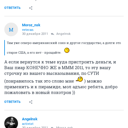
ОТВЕТИТЬ
Moroz_nsk
M
veteran
30 декабря 2011
Angelnsk
Там уже северо-американский союз и другое государство, а долги это
старое США, а его нет - прощайте.
А если вернутся к теме куда пристроить деньги, и
Ваш пиар КОНЕЧНО ЖЕ в МММ 2011, то эту вашу
строчку из вашего высказывания, по СУТИ
(понравилось так это слово мне
) можно
применить и к пирамиде, мол адъюс ребята, добро
пожаловать в новый лохотрон ))
ОТВЕТИТЬ
Angelnsk
activist
30 декабря 2011
Moroz_nsk