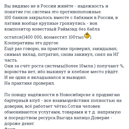
Вы видимо не в России живёте - надежность и
понятие гос.система это противоположные.
100 банков закрылось вместе с бабками в России, в
латвии вообще крупные грохнулись - вон
композитор известный Раймонд без бабла
остался(1400 000, возместят 100тыс
).
Кооперативы это другое.
Ещё раз говорю, на практике проверил, закидывал,
снимал вклад, потратил, снова закинул, снял на НГ
часть.
Они за счёт роста системы(более 10млн.) получают %,
воровства нет, ибо выкинут и хлебное место уйдёт.
И не один я вкладывался и выводил.
На практике проверил.
По поводу надёжности в Новосибирске я продвигаю
бартерный клуб - все взаимодействия полностью на
доверии, всё работает чётко.Сотни человек
обмениваются услугами, товарами и т.д. напрямую
и посредством ресурса.Выгода налицо.Доверие -
дороже денег.