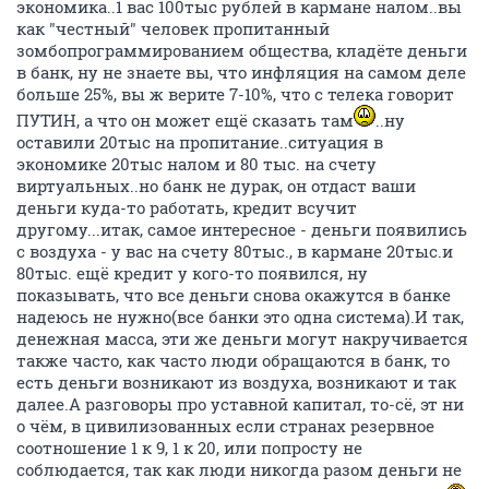
экономика..1 вас 100тыс рублей в кармане налом..вы
как "честный" человек пропитанный
зомбопрограммированием общества, кладёте деньги
в банк, ну не знаете вы, что инфляция на самом деле
больше 25%, вы ж верите 7-10%, что с телека говорит
ПУТИН, а что он может ещё сказать там
..ну
оставили 20тыс на пропитание..ситуация в
экономике 20тыс налом и 80 тыс. на счету
виртуальных..но банк не дурак, он отдаст ваши
деньги куда-то работать, кредит всучит
другому...итак, самое интересное - деньги появились
с воздуха - у вас на счету 80тыс., в кармане 20тыс.и
80тыс. ещё кредит у кого-то появился, ну
показывать, что все деньги снова окажутся в банке
надеюсь не нужно(все банки это одна система).И так,
денежная масса, эти же деньги могут накручивается
также часто, как часто люди обращаются в банк, то
есть деньги возникают из воздуха, возникают и так
далее.А разговоры про уставной капитал, то-сё, эт ни
о чём, в цивилизованных если странах резервное
соотношение 1 к 9, 1 к 20, или попросту не
соблюдается, так как люди никогда разом деньги не