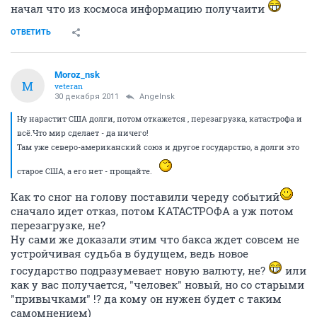
начал что из космоса информацию получаити
ОТВЕТИТЬ
Moroz_nsk
M
veteran
30 декабря 2011
Angelnsk
Ну нарастит США долги, потом откажется , перезагрузка, катастрофа и
всё.Что мир сделает - да ничего!
Там уже северо-американский союз и другое государство, а долги это
старое США, а его нет - прощайте.
Как то сног на голову поставили череду событий
сначало идет отказ, потом КАТАСТРОФА а уж потом
перезагрузке, не?
Ну сами же доказали этим что бакса ждет совсем не
устройчивая судьба в будущем, ведь новое
государство подразумевает новую валюту, не?
или
как у вас получается, "человек" новый, но со старыми
"привычками" !? да кому он нужен будет с таким
самомнением)