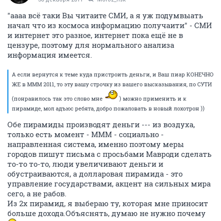
"аааа всё таки Вы читаите СМИ, а я уж подумвыать
начал что из космоса информацию получаити" - СМИ
и интернет это разное, интернет пока ещё не в
цензуре, поэтому для нормального анализа
информация имеется.
А если вернутся к теме куда пристроить деньги, и Ваш пиар КОНЕЧНО
ЖЕ в МММ 2011, то эту вашу строчку из вашего высказывания, по СУТИ
(понравилось так это слово мне
) можно применить и к
пирамиде, мол адъюс ребята, добро пожаловать в новый лохотрон ))
Обе пирамиды производят деньги --- из воздуха,
только есть момент - МММ - социально -
направленная система, именно поэтому меры
городов пишут письма с просьбами Мавроди сделать
то-то то-то, люди увеличивают деньги и
обустраиваются, а долларовая пирамида - это
управление государствами, акцент на сильных мира
сего, а не рабов.
Из 2х пирамид, я выбераю ту, которая мне приносит
больше дохода.Объяснять, думаю не нужно почему