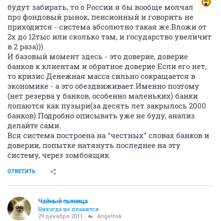
будут забирать, то о России я бы вообще молчал
про фондовый рынок, пенсионный и говорить не
приходится - система абсолютно такая же.Вложи от
2х до 12тыс или сколько там, и государство увеличит
в 2 раза))).
И базовый момент здесь - это доверие, доверие
банков к клиентам и обратное доверие.Если его нет,
то кризис.Денежная масса сильно сокращается в
экономике - а это обездвиживает.Именно поэтому
(нет резерва у банков, особенно маленьких) банки
лопаются как пузыри(за десять лет закрылось 2000
банков).Подробно описывать уже не буду, анализ
делайте сами.
Вся система построена на "честных" словах банков и
доверии, попытке натянуть последнее на эту
систему, через зомбоящик.
ОТВЕТИТЬ
Чайный пьяница
Никогда не плавится
29 декабря 2011
Angelnsk