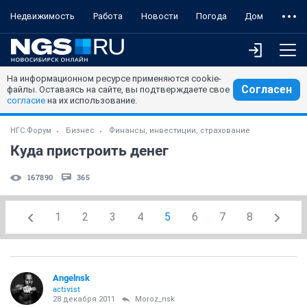
Недвижимость
Работа
Новости
Погода
Дом
На информационном ресурсе применяются cookie-
Согласен
файлы. Оставаясь на сайте, вы подтверждаете свое
согласие
на их использование.
НГС.Форум
Бизнес
Финансы, инвестиции, страхование
Куда пристроить денег
167890
365
1
2
3
4
5
6
7
8
Angelnsk
activist
28 декабря 2011
Moroz_nsk