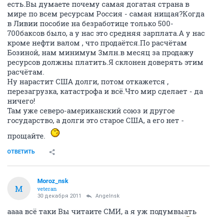
есть.Вы думаете почему самая догатая страна в
мире по всем ресурсам Россия - самая нищая?Когда
в Ливии пособие на безработице только 500-
700баксов было, а у нас это средняя зарплата.А у нас
кроме нефти валом , что продаётся.По расчётам
Бозиной, нам минимум 3млн.в месяц за продажу
ресурсов должны платить.Я склонен доверять этим
расчётам.
Ну нарастит США долги, потом откажется ,
перезагрузка, катастрофа и всё.Что мир сделает - да
ничего!
Там уже северо-американский союз и другое
государство, а долги это старое США, а его нет -
прощайте.
ОТВЕТИТЬ
Moroz_nsk
M
veteran
30 декабря 2011
Angelnsk
аааа всё таки Вы читаите СМИ, а я уж подумвыать