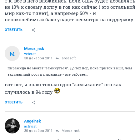
т.к. все в него вложились. Если США будет добавлять
не 10% к своему долгу в год как сейчас ( это остальной
мир как-то тянет), а например 50% - и
непоколебимый бакс упадет несмотря на поддержку.
ОТВЕТИТЬ
Moroz_nsk
M
veteran
30 декабря 2011
areasoft
пирамида не может "замкнуться". До тех пор, пока приток выше, чем
задуманный рост в пирамиде - все работает.
вот вот, я знаю только одно "замыкание" это как
случилось в 94 году
ОТВЕТИТЬ
Angelnsk
activist
30 декабря 2011
Moroz_nsk