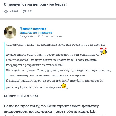
С продуктов на непрод - не берут!
49969
181
Чайный пьяница
Никогда не плавится
29 декабря 2011
Angelnsk
там ситуация хуже - на кредитной игле вся Россия, про проценты,
думаю знаете сами.Люди просто работают на эти бешенные %.
Про прогорают - не хочу делать рекламу, но в 94 году именно
государство разрушило систему МММ.
8% акций газпрома - 25 млрд.долларов ему принадлежат юридически,
только никому это не нужно - выплачивать и прочее.
Я каждый момент анализировал, изучал.А про банк, так он берёт
деньги у ЦБ(у него своих вообще нет
),
много и ни о чем.
Если по простому, то Банк привлекает деньги:у
акционеров, вкладчиков, через облигации, ЦБ.