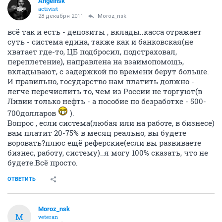
Angelnsk
activist
28 декабря 2011
Moroz_nsk
всё так и есть - депозиты , вклады..касса отражает
суть - система едина, также как и банковская(не
хватает где-то, ЦБ подбросил, подстраховал,
переплетение), направлена на взаимопомощь,
вкладывают, с задержкой по времени берут больше.
И правильно, государство нам платить должно -
легче перечислить то, чем из России не торгуют(в
Ливии только нефть - а пособие по безработке - 500-
700долларов
).
Вопрос , если система(любая или на работе, в бизнесе)
вам платит 20-75% в месяц реально, вы будете
воровать?плюс ещё реферские(если вы развиваете
бизнес, работу, систему)..я могу 100% сказать, что не
будете.Всё просто.
ОТВЕТИТЬ
Moroz_nsk
M
veteran