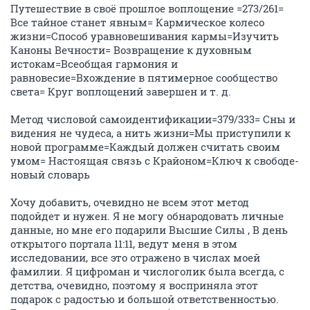
Путешествие в своё прошлое воплощение =273/261=
Все тайное станет явным= Кармическое колесо
жизни=Способ уравновешивания кармы=Изучить
Каноны Вечности= Возвращение к духовным
истокам=Всеобщая гармония и
равновесие=Вхождение в пятимерное сообщество
света= Круг воплощений завершен и т. д.
Метод числовой самоидентификации=379/333= Сны и
видения не чудеса, а нить жизни=Мы приступили к
новой программе=Каждый должен считать своим
умом= Настоящая связь с Крайоном=Ключ к свободе-
новый словарь
Хочу добавить, очевидно не всем этот метод
подойдет и нужен. Я не могу обнародовать личные
данные, но мне его подарили Высшие Силы , В день
открытого портала 11:11, ведут меня в этом
исследовании, все это отражено в числах моей
фамилии. Я цифроман и числоголик была всегда, с
детства, очевидно, поэтому я восприняла этот
подарок с радостью и большой ответственностью.