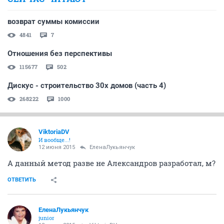
возврат суммы комиссии
4841
7
Отношения без перспективы
115677
502
Дискус - строительство 30х домов (часть 4)
268222
1000
ViktoriaDV
И вообще...!
12 июня 2015
ЕленаЛукьянчук
А данный метод разве не Александров разработал, м?
ОТВЕТИТЬ
ЕленаЛукьянчук
junior