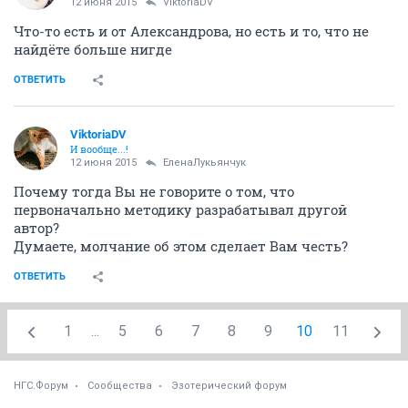
12 июня 2015
ViktoriaDV
Что-то есть и от Александрова, но есть и то, что не
найдёте больше нигде
ОТВЕТИТЬ
ViktoriaDV
И вообще...!
12 июня 2015
ЕленаЛукьянчук
Почему тогда Вы не говорите о том, что
первоначально методику разрабатывал другой
автор?
Думаете, молчание об этом сделает Вам честь?
ОТВЕТИТЬ
1
...
5
6
7
8
9
10
11
НГС.Форум
Сообщества
Эзотерический форум