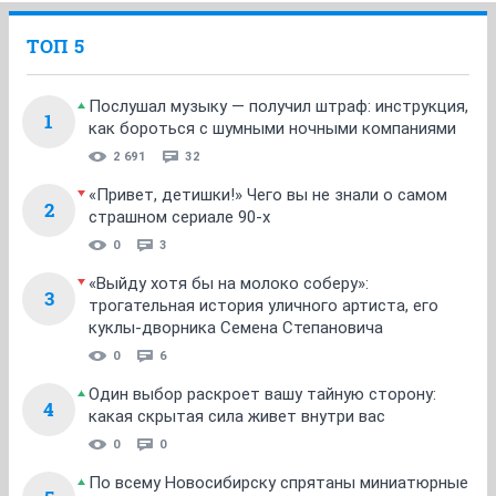
ТОП 5
Послушал музыку — получил штраф: инструкция,
1
как бороться с шумными ночными компаниями
2 691
32
«Привет, детишки!» Чего вы не знали о самом
2
страшном сериале 90-х
0
3
«Выйду хотя бы на молоко соберу»:
3
трогательная история уличного артиста, его
куклы-дворника Семена Степановича
0
6
Один выбор раскроет вашу тайную сторону:
4
какая скрытая сила живет внутри вас
0
0
По всему Новосибирску спрятаны миниатюрные