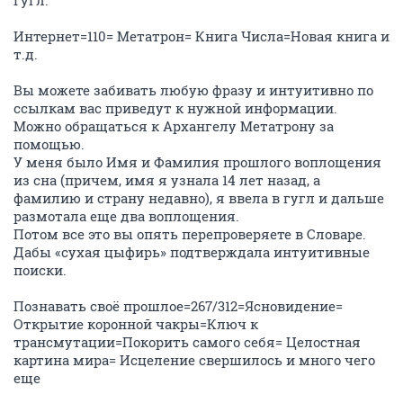
Гугл.
Интернет=110= Метатрон= Книга Числа=Новая книга и
т.д.
Вы можете забивать любую фразу и интуитивно по
ссылкам вас приведут к нужной информации.
Можно обращаться к Архангелу Метатрону за
помощью.
У меня было Имя и Фамилия прошлого воплощения
из сна (причем, имя я узнала 14 лет назад, а
фамилию и страну недавно), я ввела в гугл и дальше
размотала еще два воплощения.
Потом все это вы опять перепроверяете в Словаре.
Дабы «сухая цыфирь» подтверждала интуитивные
поиски.
Познавать своё прошлое=267/312=Ясновидение=
Открытие коронной чакры=Ключ к
трансмутации=Покорить самого себя= Целостная
картина мира= Исцеление свершилось и много чего
еще