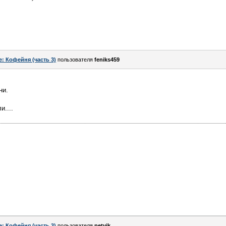
e: Кофейня (часть 3)
пользователя
feniks459
ни.
....
e: Кофейня (часть 3)
пользователя
petvik