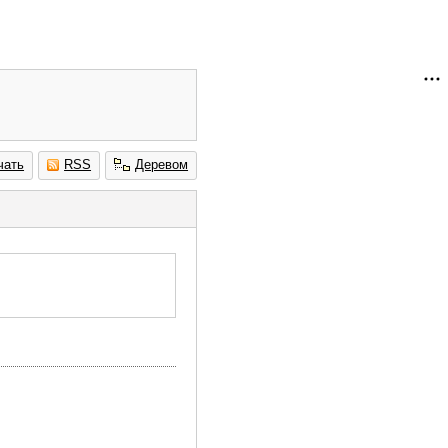
чать
RSS
Деревом