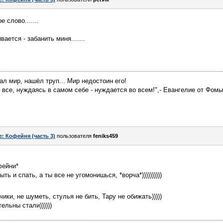
 слово.......
ается - забанить миня.......
нал мир, нашёл труп... Мир недостоин его!
ет все, нуждаясь в самом себе - нуждается во всем!",- Евангелие от Фомы
e: Кофейня (часть 3)
пользователя
feniks459
фейни*
ть и спать, а ты все не угомонишься, *ворча*))))))))))
ики, не шуметь, стулья не бить, Тару не обижать)))))
льны стали))))))