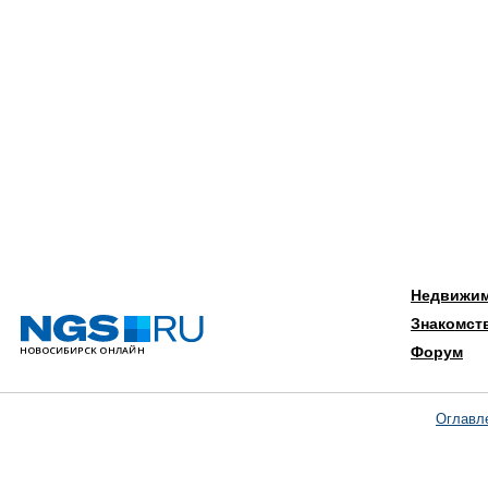
Недвижи
Знакомст
Форум
Оглавл