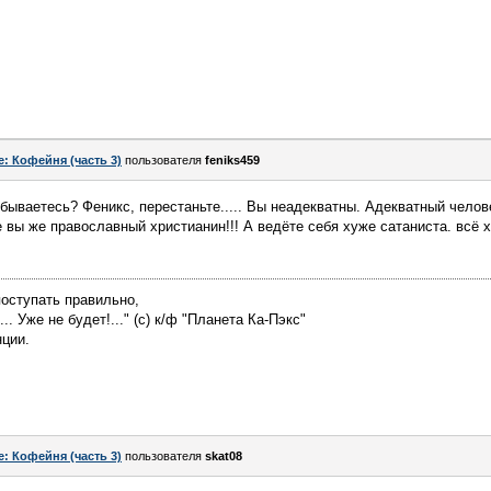
e: Кофейня (часть 3)
пользователя
feniks459
ываетесь? Феникс, перестаньте..... Вы неадекватны. Адекватный челове
 вы же православный христианин!!! А ведёте себя хуже сатаниста. всё 
поступать правильно,
.. Уже не будет!..." (с) к/ф "Планета Ка-Пэкс"
нции.
e: Кофейня (часть 3)
пользователя
skat08