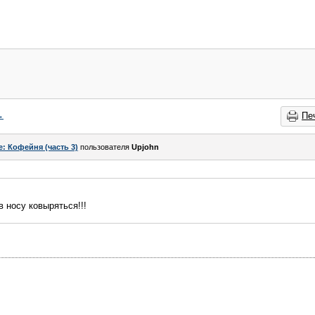
→
Пе
e: Кофейня (часть 3)
пользователя
Upjohn
 носу ковыряться!!!