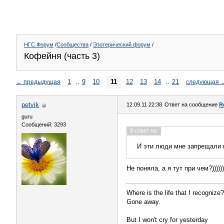
НГС.Форум
/
Сообщества
/
Эзотерический форум
/
Кофейня (часть 3)
1
..
9
10
11
12
13
14
..
21
←
предыдущая
следующая
petvik
12.09.11 22:38
Ответ на сообщение
R
guru
Сообщений: 3293
В ответ на:
И эти люди мне запрещали в
Не поняла, а я тут при чем?))))))
Where is the life that I recognize?
Gone away.
But I won't cry for yesterday