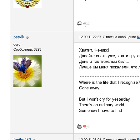
petvik
12.09.11 22:57
Ответ на сообщение
R
guru
Сообщений: 3293
Хватит, Феникс!
Давайте спать уже, хватит руга
День и так тяжелый был....
Лучше бы меня пожалели, что ли
Where is the life that I recognize?
Gone away.
But I won't cry for yesterday
There's an ordinary world
Somehow I have to find
feniks459
12.09.11 23:01
Ответ на сообщение
R