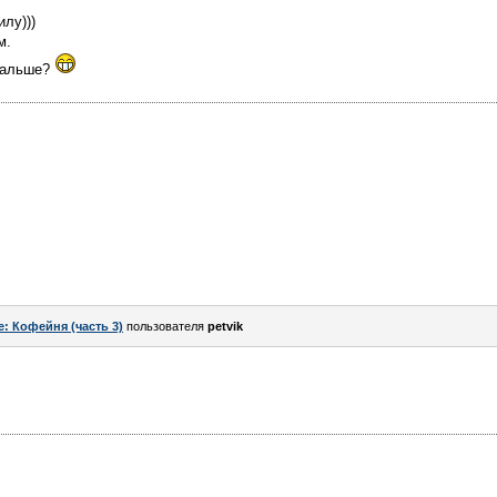
лу)))
м.
 дальше?
e: Кофейня (часть 3)
пользователя
petvik