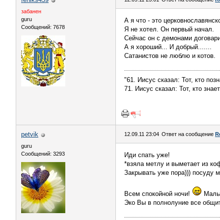
забанен
guru
А я что - это церковнославянское
Сообщений: 7678
Я не хотел. Он первый начал.
Сейчас он с демонами договарив
А я хороший... И добрый.......
Сатанистов не люблю и котов.
"61. Иисус сказал: Тот, кто поз
71. Иисус сказал: Тот, кто зна
petvik
12.09.11 23:04
Ответ на сообщение
R
guru
Сообщений: 3293
Иди спать уже!
*взяла метлу и выметает из ко
Закрывать уже пора))) посуду мы
Всем спокойной ночи!
Мальч
Эко Вы в полнолуние все общите