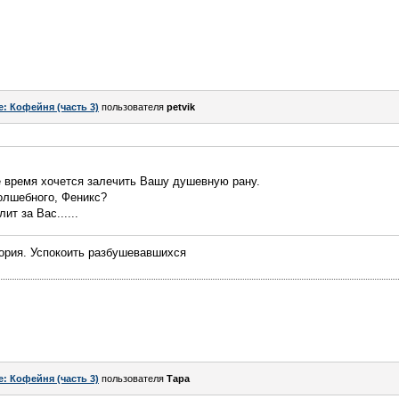
e: Кофейня (часть 3)
пользователя
petvik
е время хочется залечить Вашу душевную рану.
волшебного, Феникс?
ит за Вас......
тория. Успокоить разбушевавшихся
e: Кофейня (часть 3)
пользователя
Тара