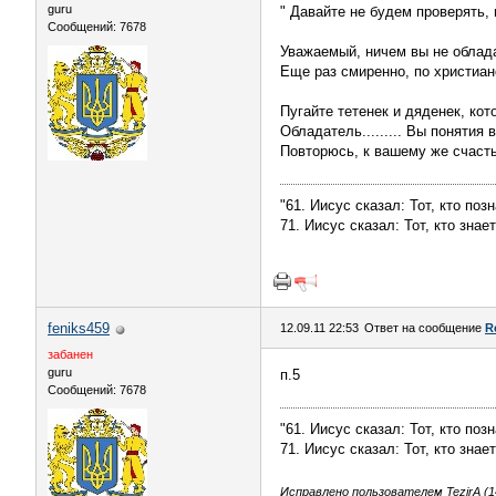
guru
" Давайте не будем проверять, 
Сообщений: 7678
Уважаемый, ничем вы не облад
Еще раз смиренно, по христиан
Пугайте тетенек и дяденек, кото
Обладатель......... Вы понятия 
Повторюсь, к вашему же счастью
"61. Иисус сказал: Тот, кто поз
71. Иисус сказал: Тот, кто зна
feniks459
12.09.11 22:53
Ответ на сообщение
R
забанен
guru
п.5
Сообщений: 7678
"61. Иисус сказал: Тот, кто поз
71. Иисус сказал: Тот, кто зна
Исправлено пользователем TezirA (14