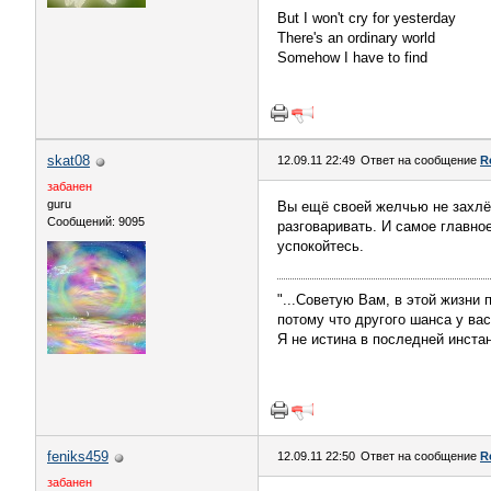
But I won't cry for yesterday
There's an ordinary world
Somehow I have to find
skat08
12.09.11 22:49
Ответ на сообщение
R
забанен
guru
Вы ещё своей желчью не захлёб
Сообщений: 9095
разговаривать. И самое главное
успокойтесь.
"...Советую Вам, в этой жизни 
потому что другого шанса у вас.
Я не истина в последней инста
feniks459
12.09.11 22:50
Ответ на сообщение
R
забанен