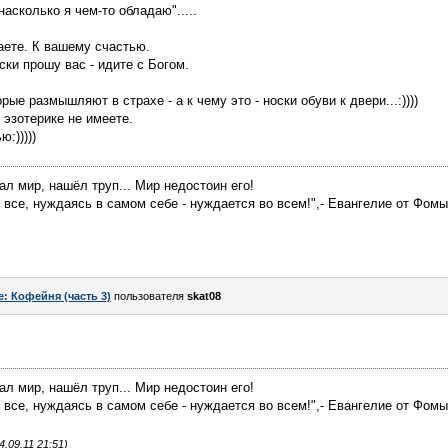
насколько я чем-то обладаю".....
аете. К вашему счастью.
ски прошу вас - идите с Богом.
рые размышляют в страхе - а к чему это - носки обуви к двери...:))))
в эзотерике не имеете.
:)))))
нал мир, нашёл труп... Мир недостоин его!
ет все, нуждаясь в самом себе - нуждается во всем!",- Евангелие от Фомы
e: Кофейня (часть 3)
пользователя
skat08
нал мир, нашёл труп... Мир недостоин его!
ет все, нуждаясь в самом себе - нуждается во всем!",- Евангелие от Фомы
.09.11 21:51)