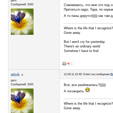
guru
Сообщений: 3293
Сомневаюсь, что мне это под си
Прятаться надо, Тара, по норка
А то паны дерутся))))) как там
Where is the life that I recognize?
Gone away.
But I won't cry for yesterday
There's an ordinary world
Somehow I have to find
petvik
12.09.11 22:49
Ответ на сообщение
R
guru
Сообщений: 3293
Всё, все разбежались?))))))
А поговорить
Where is the life that I recognize?
Gone away.