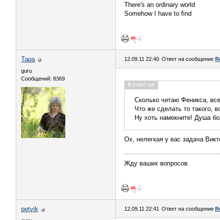
There's an ordinary world
Somehow I have to find
Тара
12.09.11 22:40
Ответ на сообщение
R
guru
Сообщений: 8369
В ответ на:
Сколько читаю Феникса, вс
Что же сделать то такого, 
Ну хоть намекните! Душа бол
Ох, нелегкая у вас задача Вик
Жду ваших вопросов.
petvik
12.09.11 22:41
Ответ на сообщение
R