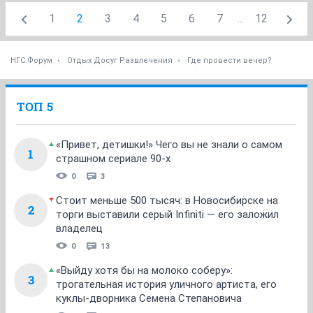
1
2
3
4
5
6
7
...
12
НГС.Форум
Отдых Досуг Развлечения
Где провести вечер?
ТОП 5
«Привет, детишки!» Чего вы не знали о самом
1
страшном сериале 90-х
0
3
Стоит меньше 500 тысяч: в Новосибирске на
2
торги выставили серый Infiniti — его заложил
владелец
0
13
«Выйду хотя бы на молоко соберу»:
3
трогательная история уличного артиста, его
куклы-дворника Семена Степановича