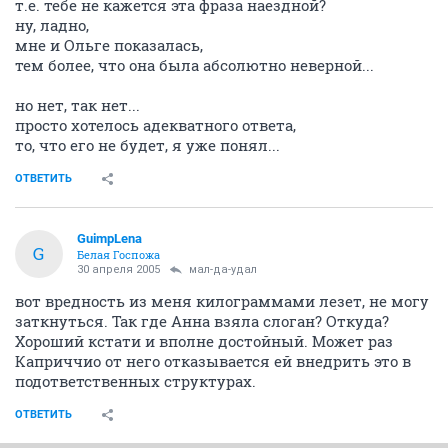
т.е. тебе не кажется эта фраза наездной?
ну, ладно,
мне и Ольге показалась,
тем более, что она была абсолютно неверной...
но нет, так нет...
просто хотелось адекватного ответа,
то, что его не будет, я уже понял...
ОТВЕТИТЬ
GuimpLena
G
Белая Госпожа
30 апреля 2005
мал-да-удал
вот вредность из меня килограммами лезет, не могу
заткнуться. Так где Анна взяла слоган? Откуда?
Хороший кстати и вполне достойный. Может раз
Каприччио от него отказывается ей внедрить это в
подответственных структурах.
ОТВЕТИТЬ