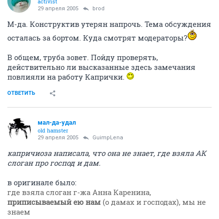
activist
29 апреля 2005
brod
М-да. Конструктив утерян напрочь. Тема обсуждения
осталась за бортом. Куда смотрят модераторы?
В общем, труба зовет. Пойду проверять,
действительно ли высказанные здесь замечания
повлияли на работу Капрички.
ОТВЕТИТЬ
мал-да-удал
old hamster
29 апреля 2005
GuimpLena
капричиоза написала, что она не знает, где взяла АК
слоган про господ и дам.
в оригинале было:
где взяла слоган г-жа Анна Каренина,
приписываемый ею нам
(о дамах и господах), мы не
знаем