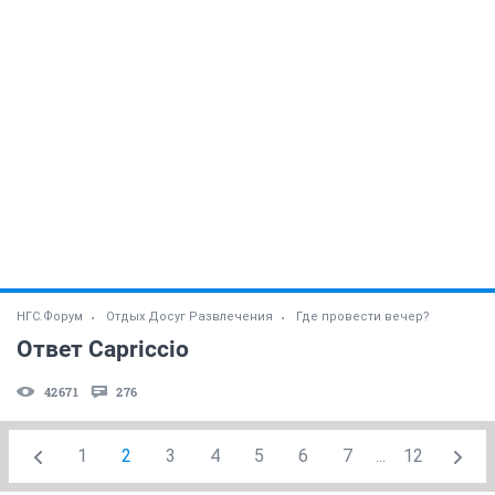
НГС.Форум
Отдых Досуг Развлечения
Где провести вечер?
Ответ Capriccio
42671
276
1
2
3
4
5
6
7
...
12