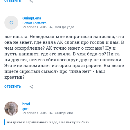
ОТВЕТИТЬ
GuimpLena
G
Белая Госпожа
29 апреля 2005
мал-да-удал
все нашла. Неведомая мне капричиоза написала, что
она не знает, где взяла АК слоган про господ и дам. В
чем оскорбление? АК точно знает о слогане? Ну и
пусть напишет, где его взяла. В чем беда-то? Ни та
ни другая, ничего обидного друг другу не написали.
Это мне напоминает историю про аграриев. Вы везде
ищете скрытый смысл? про "пива нет" - Ваш
креатив?
ОТВЕТИТЬ
brod
guru
29 апреля 2005
GuimpLena
им деньги зарабатывать надо, а не баклуши бить.