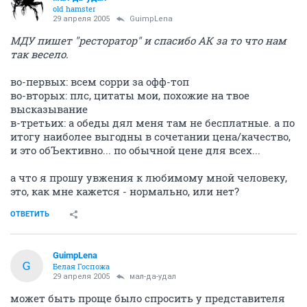
old hamster
29 апреля 2005
GuimpLena
МДУ пишет "ресторатор" и спасибо АК за то что нам
так весело.
во-первых: всем сорри за офф-топ
во-вторых: плс, цитаты мои, похожие на твое
высказывание
в-третьих: а обеды дял меня там не бесплатные. а по
итогу наиболее выгодны в сочетании цена/качество,
и это обЪективно... по обычной цене для всех...
а что я прошу увжения к любимому мной человеку,
это, как мне кажется - нормально, или нет?
ОТВЕТИТЬ
GuimpLena
G
Белая Госпожа
29 апреля 2005
мал-да-удал
может быть проще было спросить у представителя