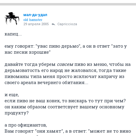
мал-да-удал
old hamster
29 апреля 2005
Capriccioza
капец...
ему говорят: "увас пиво дерьмо", а он в ответ "зато у
нас песни хорошие"
давайте тогда уберем
совсем
пиво из меню, чтобы на
дерьмоватость его народ не жаловался, тогда такие
пивоманы типа меня просто исключат капричу из
своего ареала вечернего обитания...
и еще,
если пиво не ваш конек, то вискарь то тут при чем?
он каким образом соответсвует вашему основному
продукту?
а про официантов,
Вам говорят "они хамят", а в ответ: "может не то вино