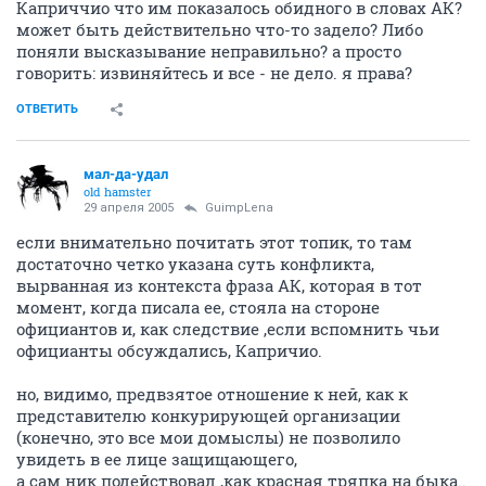
Каприччио что им показалось обидного в словах АК?
может быть действительно что-то задело? Либо
поняли высказывание неправильно? а просто
говорить: извиняйтесь и все - не дело. я права?
ОТВЕТИТЬ
мал-да-удал
old hamster
29 апреля 2005
GuimpLena
если внимательно почитать этот топик, то там
достаточно четко указана суть конфликта,
вырванная из контекста фраза АК, которая в тот
момент, когда писала ее, стояла на стороне
официантов и, как следствие ,если вспомнить чьи
официанты обсуждались, Капричио.
но, видимо, предвзятое отношение к ней, как к
представителю конкурирующей организации
(конечно, это все мои домыслы) не позволило
увидеть в ее лице защищающего,
а сам ник подействовал ,как красная тряпка на быка..