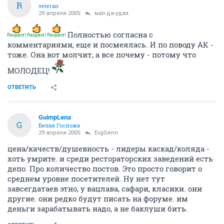
R
veteran
29 апреля 2005
мал-да-удал
Полностью согласна с
комментариями, еще и посмеялась. И по поводу АК -
тоже. Она вот молчит, а все почему - потому что
МОЛОДЕЦ!
ОТВЕТИТЬ
GuimpLena
G
Белая Госпожа
29 апреля 2005
EvgGenn
цена/качеств/душевность - лидеры каскад/коляда -
хоть умрите. и среди рестораторских заведений есть
депо. Про количество постов. Это просто говорит о
среднем уровне посетителей. Ну нет тут
завсегдатаев этно, у вацлава, сафари, класики. они
другие. они редко будут писать на форуме. им
деньги зарабатывать надо, а не баклуши бить.