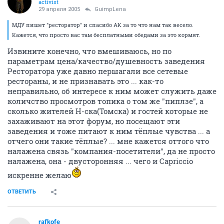
activist
29 апреля 2005
GuimpLena
МДУ пишет "ресторатор" и спасибо АК за то что нам так весело.
Кажется, что просто вас там бесплатными обедами за это кормят.
Извините конечно, что вмешиваюсь, но по
параметрам цена/качество/душевность заведения
Ресторатора уже давно першагали все сетевые
рестораны, и не признавать это ... как-то
неправильно, об интересе к ним может служить даже
количство просмотров топика о том же "пиплзе", а
сколько жителей Н-ска(Томска) и гостей которые не
захаживают на этот форум, но посещают эти
заведения и тоже питают к ним тёплые чувства ... а
отчего они такие тёплые? ... мне кажется оттого что
налажена связь "компания-посетители", да не просто
налажена, она - двусторонняя ... чего и Capriccio
искренне желаю
ОТВЕТИТЬ
rafkofe