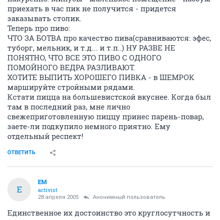
приехать в час пик не получится - придется
заказывать столик.
Теперь про пиво:
ЧТО ЗА БОТВА про качество пива(сравниваются: эфес,
туборг, мельник, и т.д... и т.п..) НУ РАЗВЕ НЕ
ПОНЯТНО, ЧТО ВСЕ ЭТО ПИВО С ОДНОГО
ПОМОЙНОГО ВЕДРА РАЗЛИВАЮТ.
ХОТИТЕ ВЫПИТЬ ХОРОШЕГО ПИВКА - в ШЕМРОК
маршируйте стройными рядами.
Кстати пицца на большевистской вкуснее. Когда был
там в последний раз, мне лично
свежеприготовленную пиццу принес парень-повар,
заете-ли подкупило немного приятно. Ему
отдельный респект!
ОТВЕТИТЬ
ЕМ
Е
activist
28 апреля 2005
Анонимный пользователь
Единственное их достоинство это круглосутчность и