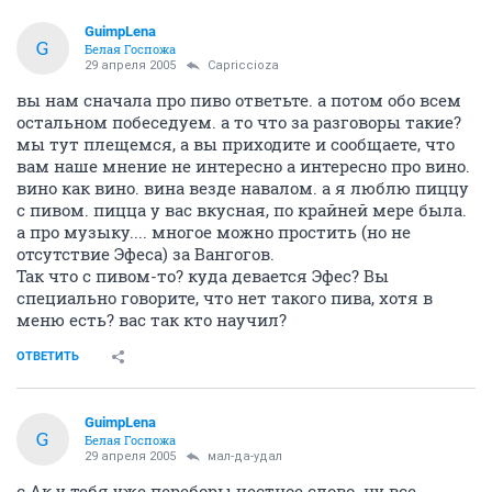
GuimpLena
G
Белая Госпожа
29 апреля 2005
Capriccioza
вы нам сначала про пиво ответьте. а потом обо всем
остальном побеседуем. а то что за разговоры такие?
мы тут плещемся, а вы приходите и сообщаете, что
вам наше мнение не интересно а интересно про вино.
вино как вино. вина везде навалом. а я люблю пиццу
с пивом. пицца у вас вкусная, по крайней мере была.
а про музыку.... многое можно простить (но не
отсутствие Эфеса) за Вангогов.
Так что с пивом-то? куда девается Эфес? Вы
специально говорите, что нет такого пива, хотя в
меню есть? вас так кто научил?
ОТВЕТИТЬ
GuimpLena
G
Белая Госпожа
29 апреля 2005
мал-да-удал
с Ак у тебя уже переборы честное слово. ну все