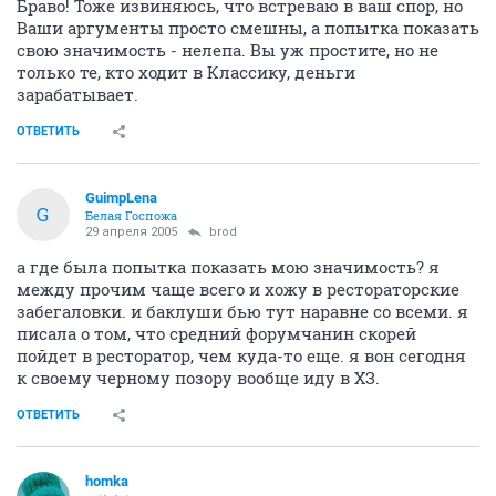
Браво! Тоже извиняюсь, что встреваю в ваш спор, но
Ваши аргументы просто смешны, а попытка показать
свою значимость - нелепа. Вы уж простите, но не
только те, кто ходит в Классику, деньги
зарабатывает.
ОТВЕТИТЬ
GuimpLena
G
Белая Госпожа
29 апреля 2005
brod
а где была попытка показать мою значимость? я
между прочим чаще всего и хожу в рестораторские
забегаловки. и баклуши бью тут наравне со всеми. я
писала о том, что средний форумчанин скорей
пойдет в ресторатор, чем куда-то еще. я вон сегодня
к своему черному позору вообще иду в ХЗ.
ОТВЕТИТЬ
homka