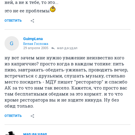
ней, а не к тебе, то это...
это не ее проблемы
ОТВЕТИТЬ
GuimpLena
G
Белая Госпожа
29 апреля 2005
мал-да-удал
ну вот зачем мне нужно уважение неизвестно кого
из каприччио? просто когда в каждом топике: пить
пиво, завтракать-обедать-ужинать, проводить вечер,
встречаться с друзьями, слушать музыку, стильно
место посидеть - МДУ пишет "ресторатор" и спасибо
АК за то что нам так весело. Кажется, что просто вас
там бесплатными обедами за это кормят. и то что
кроме ресторатора вы и не ходите никуда. Ну без
обид только.
ОТВЕТИТЬ
мал-да-удал