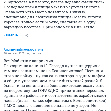
2 Capriccioza: а у вас что, повара недавно сменились?
Последнее время пицца какая-то суховатая стала.
Слава богу хоть масло появилось. Видимо,
специально для смягчения пиццы? Масло, кстати,
хорошее, только если можно, сделайте еще одну
вариацию поострее. Примерно как в Иль Патио.
ОТВЕТИТЬ
Анонимный пользователь
28 апреля 2005
homka
Вот Мой ответ каприччио:
Не ходите на ленина 12! Гораздо лучше пицеррия с
тем же названием, но на Большевистской! Честно, я
этого не пойму - ну как одна контора, с одним шефом
и общим управлением может быть такой разной. Я
бывал и на ленина и на большевистской, скажу одно -
во втором случае ГОРАЗДНО приветливей персонал,
офицантки работают и соответственно зарабатывают
чаевые(давал только официантам с Большевистской).
ИМХО немного дешевле цены... но не уверен. Не
накуренно. Минусы - маленькое помещение - наобум