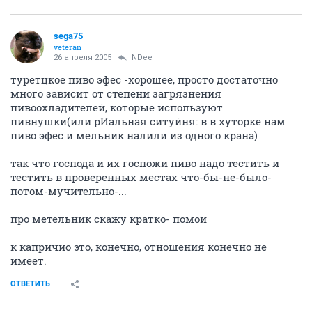
sega75
veteran
26 апреля 2005
NDee
туретцкое пиво эфес -хорошее, просто достаточно
много зависит от степени загрязнения
пивоохладителей, которые используют
пивнушки(или рИальная ситуйня: в в хуторке нам
пиво эфес и мельник налили из одного крана)
так что господа и их госпожи пиво надо тестить и
тестить в проверенных местах что-бы-не-было-
потом-мучительно-...
про метельник скажу кратко- помои
к капричио это, конечно, отношения конечно не
имеет.
ОТВЕТИТЬ