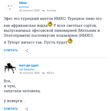
NDee
activist
26 апреля 2005
homka
Эфес это турецкий ацетон ИМХО. Турецкое пиво это
как африканская водка
У всех светлых сортов,
выпускаемых эфесовской пивоварней (Мельник и
Златопрамен) послевкусие кошмарное (ИМХО).
А Туборг ничего так. Пусть будет
ОТВЕТИТЬ
мал-да-удал
old hamster
26 апреля 2005
NDee
Все,
я чую,
запугали человека,
у изверги...
ОТВЕТИТЬ