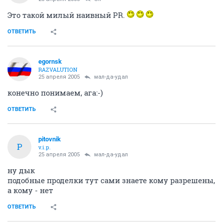
Это такой милый наивный PR.
ОТВЕТИТЬ
egornsk
RAZVALUTION
25 апреля 2005
мал-да-удал
конечно понимаем, ага:-)
ОТВЕТИТЬ
pitovnik
P
v.i.p.
25 апреля 2005
мал-да-удал
ну дык
подобные проделки тут сами знаете кому разрешены,
а кому - нет
ОТВЕТИТЬ