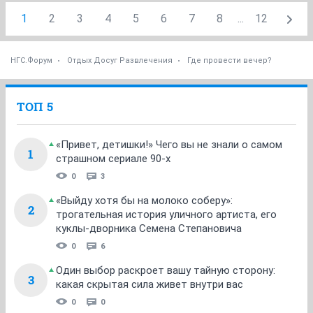
1
2
3
4
5
6
7
8
...
12
НГС.Форум
Отдых Досуг Развлечения
Где провести вечер?
ТОП 5
«Привет, детишки!» Чего вы не знали о самом
1
страшном сериале 90-х
0
3
«Выйду хотя бы на молоко соберу»:
2
трогательная история уличного артиста, его
куклы-дворника Семена Степановича
0
6
Один выбор раскроет вашу тайную сторону:
3
какая скрытая сила живет внутри вас
0
0