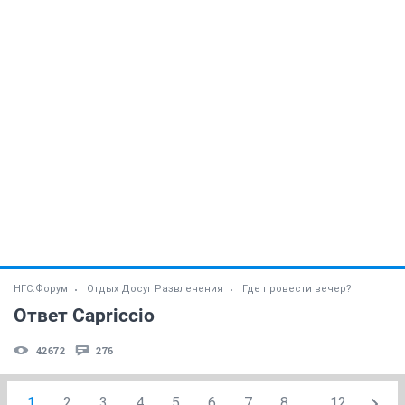
НГС.Форум
Отдых Досуг Развлечения
Где провести вечер?
Ответ Capriccio
42672
276
1
2
3
4
5
6
7
8
...
12