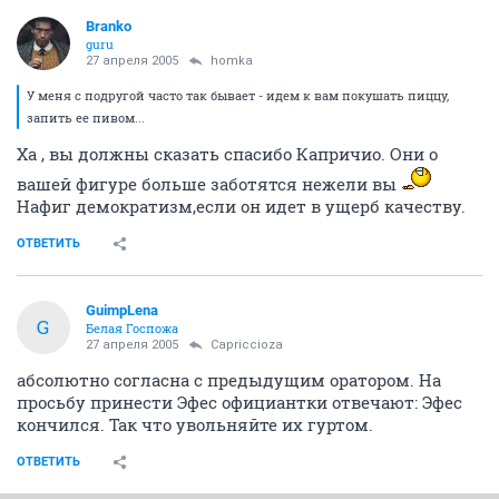
Branko
guru
27 апреля 2005
homka
У меня с подругой часто так бывает - идем к вам покушать пиццу,
запить ее пивом...
Ха , вы должны сказать спасибо Капричио. Они о
вашей фигуре больше заботятся нежели вы
Нафиг демократизм,если он идет в ущерб качеству.
ОТВЕТИТЬ
GuimpLena
G
Белая Госпожа
27 апреля 2005
Capriccioza
абсолютно согласна с предыдущим оратором. На
просьбу принести Эфес официантки отвечают: Эфес
кончился. Так что увольняйте их гуртом.
ОТВЕТИТЬ