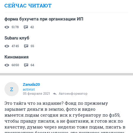
СЕЙЧАС ЧИТАЮТ
форма бухучета при организации ИП
5178
42
Subaru клуб
4745
55
Киномания
6050
64
Zanuda20
Z
activist
05 февраля 2021
Автоинформатор
Это тайга что за издание? Фонд по прежнему
зарывает деньги в землю, фото и видео
имеется.подам сегодня иск к губернатору по фз59,
чтобы правду писали, а не фантазии, и готов иск по
качеству, думаю через неделю тоже подам, писать в
прокуратуру бессмысленно, это почтовое отделение