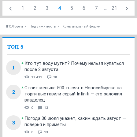
1
2
3
4
5
6
7
...
21
НГС.Форум
Недвижимость
Коммунальный форум
ТОП 5
Кто тут воду мутит? Почему нельзя купаться
1
после 2 августа
17 411
28
Стоит меньше 500 тысяч: в Новосибирске на
2
торги выставили серый Infiniti — его заложил
владелец
0
13
Погода 30 июля укажет, каким ждать август —
3
поверья и приметы
0
13