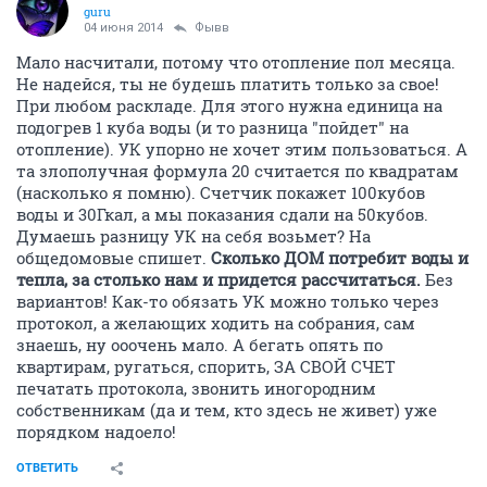
guru
04 июня 2014
Фывв
Мало насчитали, потому что отопление пол месяца.
Не надейся, ты не будешь платить только за свое!
При любом раскладе. Для этого нужна единица на
подогрев 1 куба воды (и то разница "пойдет" на
отопление). УК упорно не хочет этим пользоваться. А
та злополучная формула 20 считается по квадратам
(насколько я помню). Счетчик покажет 100кубов
воды и 30Гкал, а мы показания сдали на 50кубов.
Думаешь разницу УК на себя возьмет? На
общедомовые спишет.
Сколько ДОМ потребит воды и
тепла, за столько нам и придется рассчитаться.
Без
вариантов! Как-то обязать УК можно только через
протокол, а желающих ходить на собрания, сам
знаешь, ну ооочень мало. А бегать опять по
квартирам, ругаться, спорить, ЗА СВОЙ СЧЕТ
печатать протокола, звонить иногородним
собственникам (да и тем, кто здесь не живет) уже
порядком надоело!
ОТВЕТИТЬ