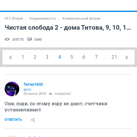
НГС.Форум
Недвижимость
Коммунальный форум
Чистая слобода 2 - дома Титова, 9, 10, 14, 16, 17, 18 стр. (часть 27)
155775
1000
1
2
3
4
5
6
7
...
21
Татка1632
guru
02 июня 2014
nadysha2
Они, поди, по этому воду не дают, счетчики
устанавливают.
ОТВЕТИТЬ