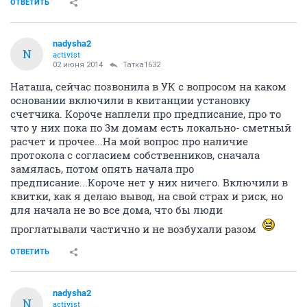
ОТВЕТИТЬ
nadysha2
N
activist
02 июня 2014
Татка1632
Наташа, сейчас позвонила в УК с вопросом на каком
основании включили в квитанции установку
счетчика. Короче наплели про предписание, про то
что у них пока по 3м домам есть локально- сметный
расчет и прочее...На мой вопрос про наличие
протокола с согласием собственников, сначала
замялась, потом опять начала про
предписание...Короче нет у них ничего. Включили в
квитки, как я делаю вывод, на свой страх и риск, но
для начала не во все дома, что бы люди
проглатывали частично и не возбухали разом
ОТВЕТИТЬ
nadysha2
N
activist