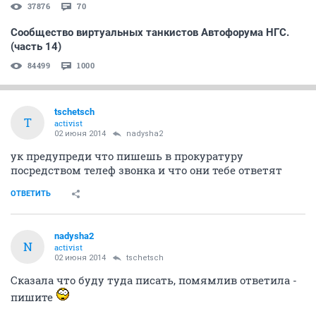
37876
70
Сообщество виртуальных танкистов Автофорума НГС.
(часть 14)
84499
1000
tschetsch
T
activist
02 июня 2014
nadysha2
ук предупреди что пишешь в прокуратуру
посредством телеф звонка и что они тебе ответят
ОТВЕТИТЬ
nadysha2
N
activist
02 июня 2014
tschetsch
Сказала что буду туда писать, помямлив ответила -
пишите