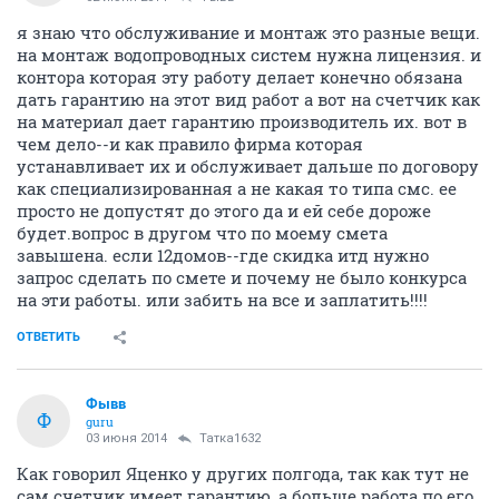
я знаю что обслуживание и монтаж это разные вещи.
на монтаж водопроводных систем нужна лицензия. и
контора которая эту работу делает конечно обязана
дать гарантию на этот вид работ а вот на счетчик как
на материал дает гарантию производитель их. вот в
чем дело--и как правило фирма которая
устанавливает их и обслуживает дальше по договору
как специализированная а не какая то типа смс. ее
просто не допустят до этого да и ей себе дороже
будет.вопрос в другом что по моему смета
завышена. если 12домов--где скидка итд нужно
запрос сделать по смете и почему не было конкурса
на эти работы. или забить на все и заплатить!!!!
ОТВЕТИТЬ
Фывв
Ф
guru
03 июня 2014
Татка1632
Как говорил Яценко у других полгода, так как тут не
сам счетчик имеет гарантию, а больше работа по его