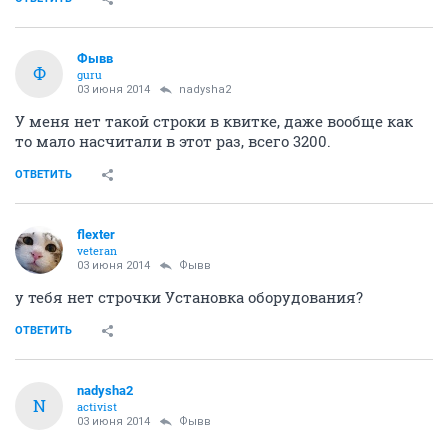
Фывв
Ф
guru
03 июня 2014
nadysha2
У меня нет такой строки в квитке, даже вообще как
то мало насчитали в этот раз, всего 3200.
ОТВЕТИТЬ
flexter
veteran
03 июня 2014
Фывв
у тебя нет строчки Установка оборудования?
ОТВЕТИТЬ
nadysha2
N
activist
03 июня 2014
Фывв