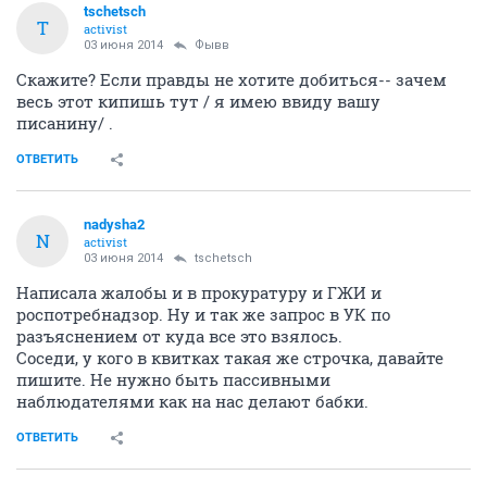
tschetsch
T
activist
03 июня 2014
Фывв
Скажите? Если правды не хотите добиться-- зачем
весь этот кипишь тут / я имею ввиду вашу
писанину/ .
ОТВЕТИТЬ
nadysha2
N
activist
03 июня 2014
tschetsch
Написала жалобы и в прокуратуру и ГЖИ и
роспотребнадзор. Ну и так же запрос в УК по
разъяснением от куда все это взялось.
Соседи, у кого в квитках такая же строчка, давайте
пишите. Не нужно быть пассивными
наблюдателями как на нас делают бабки.
ОТВЕТИТЬ