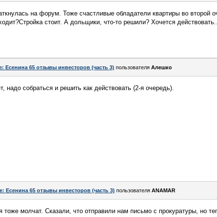
аткнулась на форум. Тоже счастливые обладатели квартиры во второй оч
ходит?Стройка стоит. А дольщики, что-то решили? Хочется действовать..
e: Есенина 65 отзывы инвесторов (часть 3)
пользователя
Алешко
т, надо собраться и решить как действовать (2-я очередь).
e: Есенина 65 отзывы инвесторов (часть 3)
пользователя
ANAMAR
 тоже молчат. Сказали, что отправили нам письмо с прокуратуры, но теп