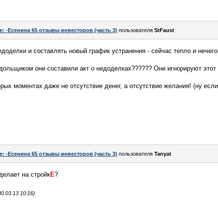
e: -Есенина 65 отзывы инвесторов (часть 3)
пользователя
StFaust
доделки и составлять новый график устранения - сейчас тепло и нечего
дольщиком они составили акт о недоделках?????? Они игнорируют этот в
орых моментах даже не отсутствие денег, а отсутствие желания! (ну есл
e: -Есенина 65 отзывы инвесторов (часть 3)
пользователя
Tanyat
делает на стройк
Е
?
.03.13 10:16)