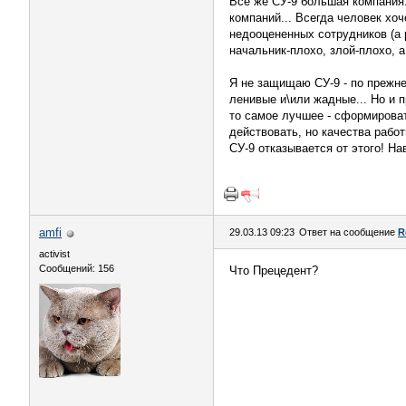
Все же СУ-9 большая компания.
компаний... Всегда человек хоч
недооцененных сотрудников (а р
начальник-плохо, злой-плохо, а
Я не защищаю СУ-9 - по прежне
ленивые и\или жадные... Но и п
то самое лучшее - сформироват
действовать, но качества работ
СУ-9 отказывается от этого! На
amfi
29.03.13 09:23
Ответ на сообщение
R
activist
Сообщений: 156
Что Прецедент?