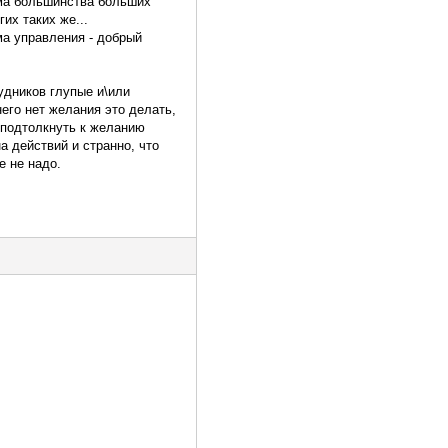
ема большинства больших
их таких же...
ема управления - добрый
удников глупые и\или
него нет желания это делать,
 подтолкнуть к желанию
а действий и странно, что
е не надо.