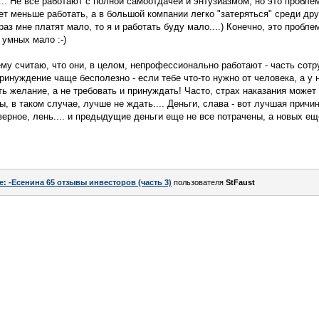
.. Не все работают с полной самоотдачей и энтузиазмом, но это пробл
ет меньше работать, а в большой компании легко "затеряться" среди друг
аз мне платят мало, то я и работать буду мало....) Конечно, это пробл
 умных мало :-)
му считаю, что они, в целом, непрофессионально работают - часть сотр
ринуждение чаще бесполезно - если тебе что-то нужно от человека, а у 
ь желание, а не требовать и принуждать! Часто, страх наказания может
ы, в таком случае, лучше не ждать.... Деньги, слава - вот лучшая причин
верное, лень.... и предыдущие деньги еще не все потрачены, а новых ещ
e: -Есенина 65 отзывы инвесторов (часть 3)
пользователя
StFaust