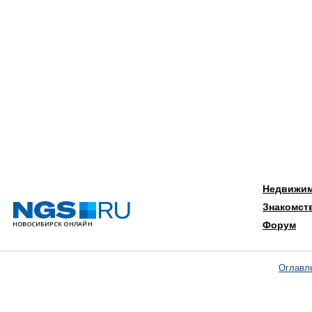
Недвижи
Знакомст
Форум
Оглавл