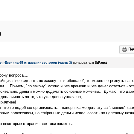
)
Пе
e: -Есенина 65 отзывы инвесторов (часть 3)
пользователя
StFaust
ону вопроса....
йщика "все сделать по закону - как обещано", то можно погрязнуть на г
и.... Причем, "по закону" можно и без времени и без денег остаться - это 
осительно, деньги можно доделать основные моменты... Думаю, что даж
, доплачивать за то, что уже давно уплачено,
приятнее!
ут что-то подобное организовать... наверняка же доплату за "лишние" к
вым положением, но собранные деньги использовать по целевому назна
о некоторые старания все-таки заметны!