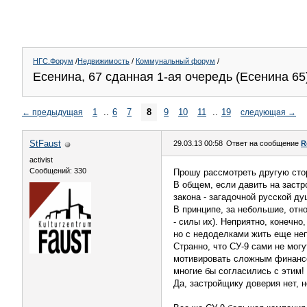
НГС.Форум
/
Недвижимость
/
Коммунальный форум
/
Есенина, 67 сданная 1-ая очередь (Есенина 65
1
..
6
7
8
9
10
11
..
19
←
предыдущая
следующая
→
StFaust
29.03.13 00:58
Ответ на сообщение
R
activist
Сообщений: 330
Прошу рассмотреть другую стор
В общем, если давить на застро
закона - загадочной русской душ
В принципе, за небольшие, отн
- силы их). Неприятно, конечно
но с недоделками жить еще не
Странно, что СУ-9 сами не мог
мотивировать сложным финансо
многие бы согласились с этим!
Да, застройщику доверия нет, н