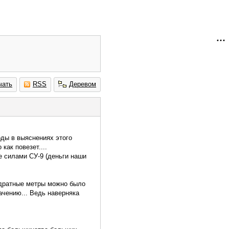
чать
RSS
Деревом
оды в выяснениях этого
как повезет....
е силами СУ-9 (деньги наши
вадратные метры можно было
чению... Ведь наверняка