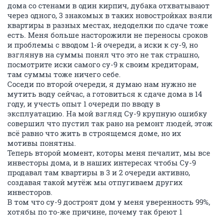
дома со стенами в один кирпич, дубака отхватывают
через одного, 3 знакомых в таких новостройках взяли
квартиры в разных местах, недоделки по сдаче тоже
есть. Меня больше насторожили не переносы сроков
и проблемы с вводом 1-й очереди, а иски к су-9, но
взглянув на суммы понял что это не так страшно,
посмотрите иски самого су-9 к своим кредиторам,
там суммы тоже ничего себе.
Соседи по второй очереди, я думаю нам нужно не
мутить воду сейчас, а готовиться к сдаче дома в 14
году, и учесть опыт 1 очереди по вводу в
эксплуатацию. На мой взгляд Су-9 крупную ошибку
совершил что пустил так рано на ремонт людей, этож
всё равно что жить в строящемся доме, но их
мотивы понятны.
Теперь второй момент, которы меня печалит, мы все
инвесторы дома, и в наших интересах чтобы Су-9
продавал там квартиры в 3 и 2 очереди активно,
создавая такой мутёж мы отпугиваем других
инвесторов.
В том что су-9 достроят дом у меня уверенность 99%,
хотябы по то-же причине, почему так бреют 1