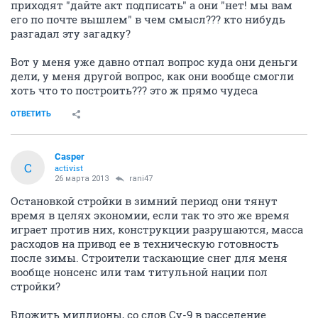
приходят "дайте акт подписать" а они "нет! мы вам
его по почте вышлем" в чем смысл??? кто нибудь
разгадал эту загадку?
Вот у меня уже давно отпал вопрос куда они деньги
дели, у меня другой вопрос, как они вообще смогли
хоть что то построить??? это ж прямо чудеса
ОТВЕТИТЬ
Сasper
С
activist
26 марта 2013
rani47
Остановкой стройки в зимний период они тянут
время в целях экономии, если так то это же время
играет против них, конструкции разрушаются, масса
расходов на привод ее в техническую готовность
после зимы. Строители таскающие снег для меня
вообще нонсенс или там титульной нации пол
стройки?
Вложить миллионы, со слов Су-9 в расселение