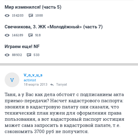
Мир изменился! (часть 5)
154203
1000
Свечникова, 3. ЖК «Молодёжный» (часть 7)
146189
918
Играем еще! NF
88932
533
V_o_v_u_s
V
activist
18 марта 2013
Tanyat
Таня, а у Вас как дела обстоят с подписанием акта
приемо-передачи? Насчет кадастрового паспорта:
звонили в кадастровую палату они сказали, что
технический план нужен для оформления права
пользования, а вот кадастровый паспорт юстиция
может сама запросить в кадастровой палате, т.е.
сэкономить 3700 руб не получится.