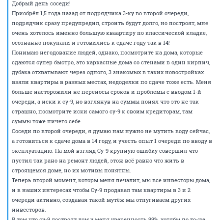
Добрый день соседи!
Приобрёл 1,5 года назад от подрядчика 3-ку во второй очереди,
подрядчик сразу предупредил, строить будут долго, но построят, мне
очень хотелось именно большую кваартиру по классической кладке,
осознанно покупали и готовились к сдаче году так в 14!
Понимаю негодование людей, однако, посмотрите на дома, которые
сдаются супер быстро, это каркасные дома со стенами в один кирпич,
дубака отхватывают через одного, 3 знакомых в таких новостройках
взяли квартиры в разных местах, недоделки по сдаче тоже есть. Меня
больше насторожили не переносы сроков и проблемы с вводом 1-й
очереди, а иски к су-9, но взглянув на суммы понял что это не так
страшно, посмотрите иски самого су-9 к своим кредиторам, там
суммы тоже ничего себе.
Соседи по второй очереди, я думаю нам нужно не мутить воду сейчас,
а готовиться к сдаче дома в 14 году, и учесть опыт 1 очереди по вводу в
эксплуатацию. На мой взгляд Су-9 крупную ошибку совершил что
пустил так рано на ремонт людей, этож всё равно что жить в
строящемся доме, но их мотивы понятны.
Теперь второй момент, которы меня печалит, мы все инвесторы дома,
и в наших интересах чтобы Су-9 продавал там квартиры в 3 и 2
очереди активно, создавая такой мутёж мы отпугиваем других
инвесторов.
В том что су-9 достроят дом у меня уверенность 99%, хотябы по то-же