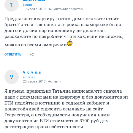
T
junior
19 марта 2013
Автоинформатор
Предлагают квартиру в этом доме, скажите стоит
брать? а то я так поняла стройка в заморозке была
долго и до сих пор наполовину не делается,
расскажите по подробней что и как, если не сложно,
можно со всеми эмоциями
ОТВЕТИТЬ
V_o_v_u_s
V
activist
20 марта 2013
amfi
Я думаю, правильно Татьяна написала,что сначала
надо с документами на квартиру и без документов из
БТИ подойти в юстицию в седьмой кабинет и
понастойчивей спросить ссылаясь на сайт
Госреестра, о необходимости получения нами
документов из БТИ стоимостью 3700 руб для
регистрации права собственности.