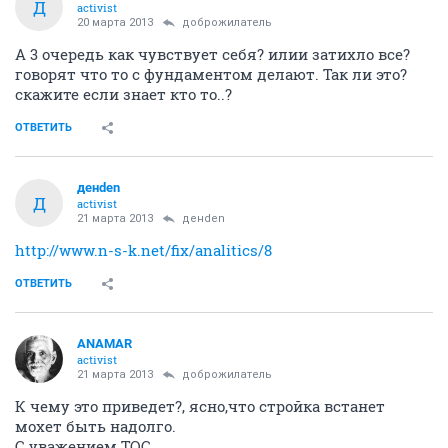
Д
activist
20 марта 2013
доброжилатель
А 3 очередь как чувствует себя? илии затихло все?
говорят что то с фундаментом делают. Так ли это?
скажите если знает кто то..?
ОТВЕТИТЬ
денden
Д
activist
21 марта 2013
денden
http://www.n-s-k.net/fix/analitics/8
ОТВЕТИТЬ
ANAMAR
activist
21 марта 2013
доброжилатель
К чему это приведет?, ясно,что стройка встанет
мохет быть надолго.
С уважением ТОС