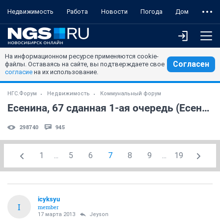
Недвижимость
Работа
Новости
Погода
Дом
На информационном ресурсе применяются cookie-
Согласен
файлы. Оставаясь на сайте, вы подтверждаете свое
согласие
на их использование.
НГС.Форум
Недвижимость
Коммунальный форум
Есенина, 67 сданная 1-ая очередь (Есенина 65)
298740
945
1
...
5
6
7
8
9
...
19
icyksyu
I
member
17 марта 2013
Jeyson