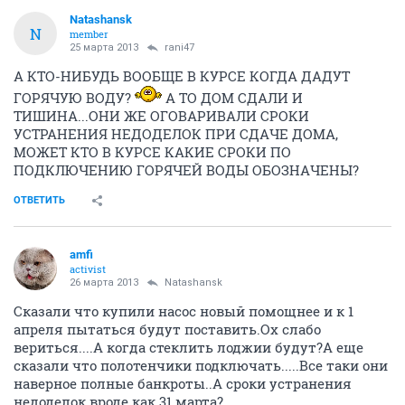
Natashansk
N
member
25 марта 2013
rani47
А КТО-НИБУДЬ ВООБЩЕ В КУРСЕ КОГДА ДАДУТ
ГОРЯЧУЮ ВОДУ?
А ТО ДОМ СДАЛИ И
ТИШИНА...ОНИ ЖЕ ОГОВАРИВАЛИ СРОКИ
УСТРАНЕНИЯ НЕДОДЕЛОК ПРИ СДАЧЕ ДОМА,
МОЖЕТ КТО В КУРСЕ КАКИЕ СРОКИ ПО
ПОДКЛЮЧЕНИЮ ГОРЯЧЕЙ ВОДЫ ОБОЗНАЧЕНЫ?
ОТВЕТИТЬ
amfi
activist
26 марта 2013
Natashansk
Сказали что купили насос новый помощнее и к 1
апреля пытаться будут поставить.Ох слабо
вериться....А когда стеклить лоджии будут?А еще
сказали что полотенчики подключать.....Все таки они
наверное полные банкроты..А сроки устранения
недоделок вроде как 31 марта?