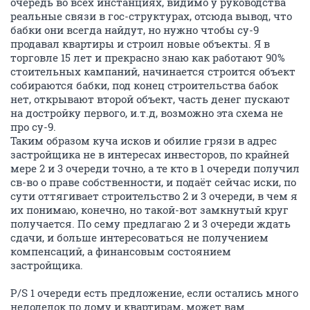
очередь во всех инстанциях, видимо у руководства
реальные связи в гос-структурах, отсюда вывод, что
бабки они всегда найдут, но нужно чтобы су-9
продавал квартиры и строил новые объекты. Я в
торговле 15 лет и прекрасно знаю как работают 90%
стоительных кампаний, начинается строится объект
собираются бабки, под конец строительства бабок
нет, открывают второй объект, часть денег пускают
на достройку первого, и.т.д, возможно эта схема не
про су-9.
Таким образом куча исков и обилие грязи в адрес
застройщика не в интересах инвесторов, по крайней
мере 2 и 3 очереди точно, а те кто в 1 очереди получил
св-во о праве собственности, и подаёт сейчас иски, по
сути оттягивает строительство 2 и 3 очереди, в чем я
их понимаю, конечно, но такой-вот замкнутый круг
получается. По сему предлагаю 2 и 3 очереди ждать
сдачи, и больше интересоваться не получением
компенсаций, а финансовым состоянием
застройщика.
P/S 1 очереди есть предложение, если остались много
недоделок по дому и квартирам, может вам