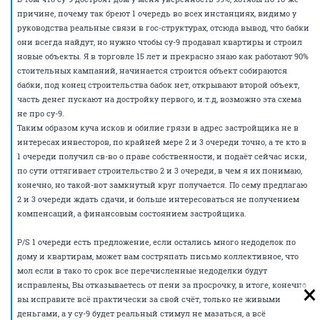
причине, почему так бреют 1 очередь во всех инстанциях, видимо у
руководства реальные связи в гос-структурах, отсюда вывод, что бабки
они всегда найдут, но нужно чтобы су-9 продавал квартиры и строил
новые объекты. Я в торговле 15 лет и прекрасно знаю как работают 90%
стоительных кампаний, начинается строится объект собираются
бабки, под конец строительства бабок нет, открывают второй объект,
часть денег пускают на достройку первого, и.т.д, возможно эта схема
не про су-9.
Таким образом куча исков и обилие грязи в адрес застройщика не в
интересах инвесторов, по крайней мере 2 и 3 очереди точно, а те кто в
1 очереди получил св-во о праве собственности, и подаёт сейчас иски,
по сути оттягивает строительство 2 и 3 очереди, в чем я их понимаю,
конечно, но такой-вот замкнутый круг получается. По сему предлагаю
2 и 3 очереди ждать сдачи, и больше интересоваться не получением
компенсаций, а финансовым состоянием застройщика.
P/S 1 очереди есть предложение, если остались много недоделок по
дому и квартирам, может вам состряпать письмо коллективное, что
мол если в тако то срок все перечисленные недоделки будут
исправлены, Вы отказываетесь от пени за просрочку, в итоге, конечно
вы исправите всё практически за свой счёт, только не живыми
деньгами, а у су-9 будет реальный стимул не мазаться, а всё