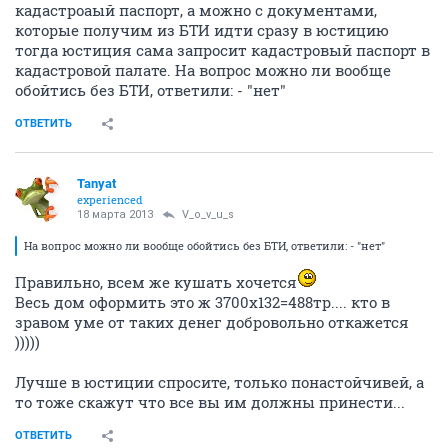
кадастроаый паспорт, а можно с документами,
которые получим из БТИ идти сразу в юстицию
тогда юстиция сама запросит кадастровый паспорт в
кадастровой палате. На вопрос можно ли вообще
обойтись без БТИ, ответили: - "нет"
ОТВЕТИТЬ
Tanyat
experienced
18 марта 2013
V_o_v_u_s
На вопрос можно ли вообще обойтись без БТИ, ответили: - "нет"
Правильно, всем же кушать хочется
Весь дом оформить это ж 3700х132=488тр.... кто в
зравом уме от таких денег добровольно откажется
)))))
Лучше в юстиции спросите, только понастойчивей, а
то тоже скажут что все вы им должны принести...
ОТВЕТИТЬ