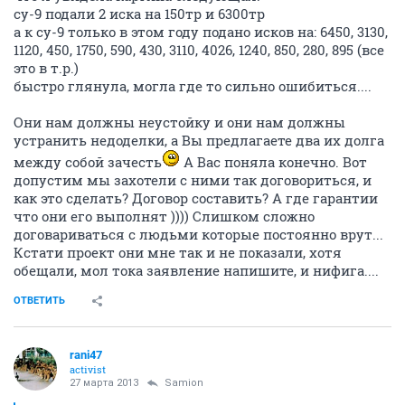
су-9 подали 2 иска на 150тр и 6300тр
а к су-9 только в этом году подано исков на: 6450, 3130,
1120, 450, 1750, 590, 430, 3110, 4026, 1240, 850, 280, 895 (все
это в т.р.)
быстро глянула, могла где то сильно ошибиться....
Они нам должны неустойку и они нам должны
устранить недоделки, а Вы предлагаете два их долга
между собой зачесть
А Вас поняла конечно. Вот
допустим мы захотели с ними так договориться, и
как это сделать? Договор составить? А где гарантии
что они его выполнят )))) Слишком сложно
договариваться с людьми которые постоянно врут...
Кстати проект они мне так и не показали, хотя
обещали, мол тока заявление напишите, и нифига....
ОТВЕТИТЬ
rani47
activist
27 марта 2013
Samion