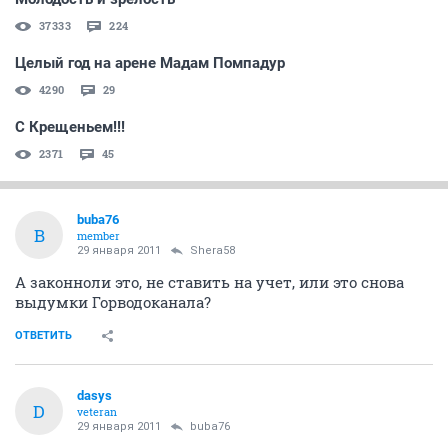
37333
224
Целый год на арене Мадам Помпадур
4290
29
С Крещеньем!!!
2371
45
buba76
B
member
29 января 2011
Shera58
А законноли это, не ставить на учет, или это снова
выдумки Горводоканала?
ОТВЕТИТЬ
dasys
D
veteran
29 января 2011
buba76