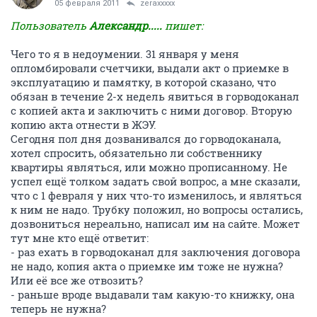
05 февраля 2011
zeraxxxxx
Пользователь
Александр.....
пишет:
Чего то я в недоумении. 31 января у меня
опломбировали счетчики, выдали акт о приемке в
эксплуатацию и памятку, в которой сказано, что
обязан в течение 2-х недель явиться в горводоканал
с копией акта и заключить с ними договор. Вторую
копию акта отнести в ЖЭУ.
Сегодня пол дня дозванивался до горводоканала,
хотел спросить, обязательно ли собственнику
квартиры являться, или можно прописанному. Не
успел ещё толком задать свой вопрос, а мне сказали,
что с 1 февраля у них что-то изменилось, и являться
к ним не надо. Трубку положил, но вопросы остались,
дозвониться нереально, написал им на сайте. Может
тут мне кто ещё ответит:
- раз ехать в горводоканал для заключения договора
не надо, копия акта о приемке им тоже не нужна?
Или её все же отвозить?
- раньше вроде выдавали там какую-то книжку, она
теперь не нужна?