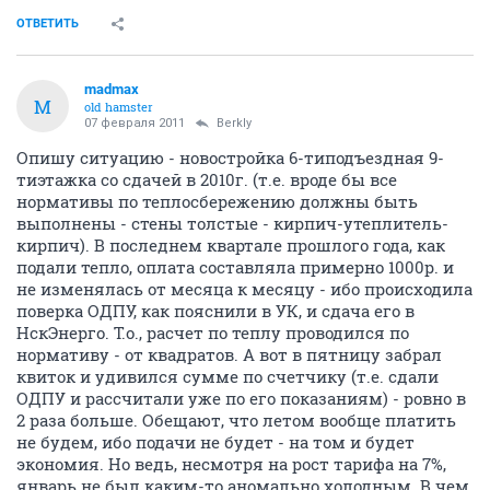
ОТВЕТИТЬ
madmax
M
old hamster
07 февраля 2011
Berkly
Опишу ситуацию - новостройка 6-типодъездная 9-
тиэтажка со сдачей в 2010г. (т.е. вроде бы все
нормативы по теплосбережению должны быть
выполнены - стены толстые - кирпич-утеплитель-
кирпич). В последнем квартале прошлого года, как
подали тепло, оплата составляла примерно 1000р. и
не изменялась от месяца к месяцу - ибо происходила
поверка ОДПУ, как пояснили в УК, и сдача его в
НскЭнерго. Т.о., расчет по теплу проводился по
нормативу - от квадратов. А вот в пятницу забрал
квиток и удивился сумме по счетчику (т.е. сдали
ОДПУ и рассчитали уже по его показаниям) - ровно в
2 раза больше. Обещают, что летом вообще платить
не будем, ибо подачи не будет - на том и будет
экономия. Но ведь, несмотря на рост тарифа на 7%,
январь не был каким-то аномально холодным. В чем