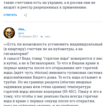
такие счетчики есть на украине, а в россии они не
входят в реестр разрешенных к применению.
ОТВЕТИТЬ
Alex_
guru
29 января 2011
wao
>>Есть ли возможность установить индивидуальный
(в квартиру) счетчик не на кубометры, а на
гигакалории?
А смысл? Ведь товар "горячая вода" измеряется у нас
в кубах, а не в Гигакалориях. То что в Вашем кране в
первые минуты после его открывания нет горячей
воды (идёт чуть тёплая) виновата тупиковая система
водоснабжения Вашего дома. То есть вода остывает в
трубах. Но на границе раздела (обычно вводные
задвижки дома или стена здания) температура
горячей воды вполне кошерная (55-65С). Пишу я это к
тому, что чтобы у вас реально была всегда горячая
вода в кране с первых секунд после его открытия,
надо не счётчики ставить и не требовать