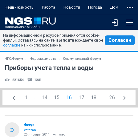
Недвижимость
Работа
Новости
Погода
Дом
На информационном ресурсе применяются cookie-
Согласен
файлы. Оставаясь на сайте, вы подтверждаете свое
согласие
на их использование.
НГС.Форум
Недвижимость
Коммунальный форум
Приборы учета тепла и воды
221654
1281
1
...
14
15
16
17
18
...
26
dasys
D
veteran
26 января 2011
wao