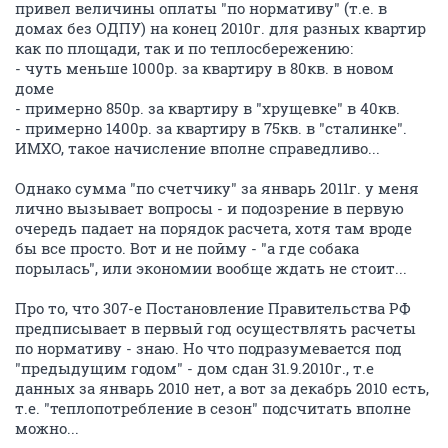
привел величины оплаты "по нормативу" (т.е. в
домах без ОДПУ) на конец 2010г. для разных квартир
как по площади, так и по теплосбережению:
- чуть меньше 1000р. за квартиру в 80кв. в новом
доме
- примерно 850р. за квартиру в "хрущевке" в 40кв.
- примерно 1400р. за квартиру в 75кв. в "сталинке".
ИМХО, такое начисление вполне справедливо...
Однако сумма "по счетчику" за январь 2011г. у меня
лично вызывает вопросы - и подозрение в первую
очередь падает на порядок расчета, хотя там вроде
бы все просто. Вот и не пойму - "а где собака
порылась", или экономии вообще ждать не стоит...
Про то, что 307-е Постановление Правительства РФ
предписывает в первый год осуществлять расчеты
по нормативу - знаю. Но что подразумевается под
"предыдущим годом" - дом сдан 31.9.2010г., т.е
данных за январь 2010 нет, а вот за декабрь 2010 есть,
т.е. "теплопотребление в сезон" подсчитать вполне
можно...