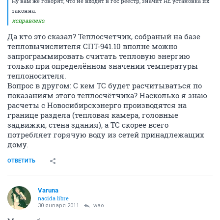
Ну вам же говорят, что не входят в гос реестр, значит НЕ установка их
законна.
исправлено.
Да кто это сказал? Теплосчетчик, собраный на базе
тепловычислителя СПТ-941.10 вполне можно
запрограммировать считать тепловую энергию
только при определённом значении температуры
теплоносителя.
Вопрос в другом: С кем ТС будет расчитываться по
показаниям этого теплосчётчика? Насколько я знаю
расчеты с Новосибирскэнерго производятся на
границе раздела (тепловая камера, головные
задвижки, стена здания), а ТС скорее всего
потребляет горячую воду из сетей принадлежащих
дому.
ОТВЕТИТЬ
Varuna
nacida libre
30 января 2011
wao