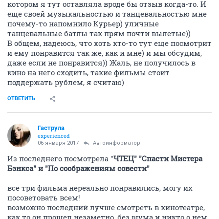
котором я тут оставляла вроде бы отзыв когда-то. И
еще своей музыкальностью и танцевальностью мне
почему-то напомнило Курьер) уличные
танцевальные батлы так прям почти вылетые))
В общем, надеюсь, что хоть кто-то тут еще посмотрит
и ему понравится так же, как и мне) и мы обсудим,
даже если не понравится)) Жаль, не получилось в
кино на него сходить, такие фильмы стоит
поддержать рублем, я считаю)
ОТВЕТИТЬ
Гаструла
experienced
06 января 2017
Автоинформатор
Из последнего посмотрела "
ЧТЕЦ" "Спасти Мистера
Бэнкса" и "По соображениям совести"
все три фильма нереально понравились, могу их
посоветовать всем!
возможно последний лучше смотреть в кинотеатре,
как то он прошел незаметно, без шума и никто о нем