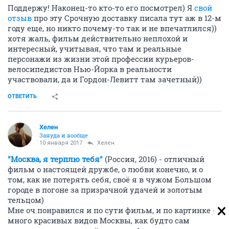
Поддержу! Наконец-то кто-то его посмотрел) Я
свой
отзыв
про эту Срочную доставку писала тут аж в 12-м
году еще, но никто почему-то так и не впечатлился))
хотя жаль, фильм действительно неплохой и
интересный, учитывая, что там и реальные
персонажи из жизни этой профессии курьеров-
велосипедистов Нью-Йорка в реальности
участвовали, да и Гордон-Левитт там зачетный))
ОТВЕТИТЬ
Хелен
Зануда и вообще
10 января 2017
Хелен
"Москва, я терплю тебя"
(Россия, 2016) - отличный
фильм о настоящей дружбе, о любви конечно, и о
том, как не потерять себя, своё я в чужом Большом
городе в погоне за призрачной удачей и золотым
тельцом)
Мне оч.понравился и по сути фильм, и по картинке -
много красивых видов Москвы, как будто сам