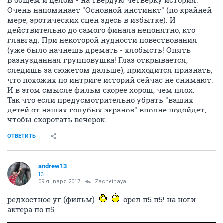
В общем и целом - на твердую четверку история.
Очень напоминает "Основной инстинкт" (по крайней
мере, эротических сцен здесь в избытке). И
действительно до самого финала непонятно, кто
главгад. При некоторой нудности повествования
(уже было начнешь дремать - хлобысть! Опять
разнузданная групповушка! Глаз открывается,
следишь за сюжетом дальше), приходится признать,
что похожих по интриге историй сейчас не снимают.
И в этом смысле фильм скорее хорош, чем плох.
Так что если предусмотрительно убрать "ваших
детей от наших голубых экранов" вполне подойдет,
чтобы скоротать вечерок.
ОТВЕТИТЬ
andrew13
13
09 января 2017
Zachetnaya
редкостное уг (фильм)
орел п5 п5! на ноги
актера по п5