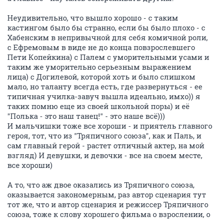
Неудивительно, что вышло хорошо - с таким
кастингом было бы странно, если бы было плохо - с
Хабенским в непривычной для себя комичной роли,
с Ефремовым в виде не до конца повзрослевшего
Пети Копейкина) с Палем с уморительными усами и
таким же уморительно серьезным выражением
лица) с Догилевой, которой хоть и было слишком
мало, но таланту всегда есть, где развернуться - ее
типичная училка-завуч вышла идеально, имхо)) я
таких помню еще из своей школьной поры) и её
"Полька - это наш танец!" - это наше всё)))
И мальчишки тоже все хороши - и приятель главного
героя, тот, что из "Тряпичного союза", как и Паль, и
сам главный герой - растет отличный актер, на мой
взгляд) И девушки, и девочки - все на своем месте,
все хороши)
А то, что аж двое оказались из Тряпичного союза,
оказывается закономерным, раз автор сценария тут
тот же, что и автор сценария и режиссер Тряпичного
союза, тоже к слову хорошего фильма о взрослении, о