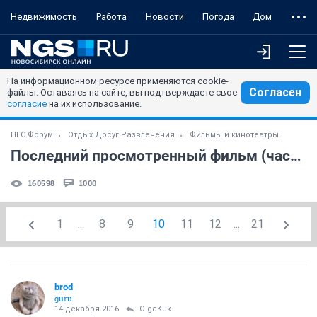
Недвижимость
Работа
Новости
Погода
Дом
На информационном ресурсе применяются cookie-
Согласен
файлы. Оставаясь на сайте, вы подтверждаете свое
согласие
на их использование.
НГС.Форум
Отдых Досуг Развлечения
Фильмы и кинотеатры
Последний просмотренный фильм (часть 8)
160598
1000
1
...
8
9
10
11
12
...
21
brod
guru
14 декабря 2016
OlgaKuk