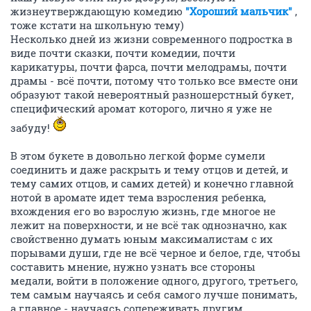
жизнеутверждающую комедию
"Хороший мальчик"
,
тоже кстати на школьную тему)
Несколько дней из жизни современного подростка в
виде почти сказки, почти комедии, почти
карикатуры, почти фарса, почти мелодрамы, почти
драмы - всё почти, потому что только все вместе они
образуют такой невероятный разношерстный букет,
специфический аромат которого, лично я уже не
забуду!
В этом букете в довольно легкой форме сумели
соединить и даже раскрыть и тему отцов и детей, и
тему самих отцов, и самих детей) и конечно главной
нотой в аромате идет тема взросления ребенка,
вхождения его во взрослую жизнь, где многое не
лежит на поверхности, и не всё так однозначно, как
свойственно думать юным максималистам с их
порывами души, где не всё черное и белое, где, чтобы
составить мнение, нужно узнать все стороны
медали, войти в положение одного, другого, третьего,
тем самым научаясь и себя самого лучше понимать,
а главное - научаясь сопереживать другим.