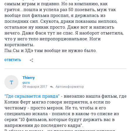
самым играм и подавно. Но за компанию, как
грится...пошла и успела раз 50 позевать, муж так
вообще пол фильма проспал, я держалась из
последних сил. Скукота, драки показаны неплохо,
остальное ну никак просто. Даже вот и написать
нечего. Даже Фася тут не спас. Я наоборот отметила,
что у него тело непропорциональное. Ноги
коротковаты.
Пы.Сы и 3Дэ там вообще не нужно было.
ОТВЕТИТЬ
Thierry
T
guru
09 января 2017
Автоинформатор
"Где скрывается правда"
- внезапно нашла фильм, где
Колин Ферт мягко говоря неприятен, а если по
честному - просто мерзок. Не то, чтобы я его
специально искала - попался в каком-то списке из
серии "10 фильмов, которые будут держать вас в
напряжении до последнего кадра".