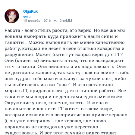
OlgaKuk
guru
15 декабря 2016
GnoMM
Работа - всего лишь работа, это верно. Но всё же мы
вольны выбирать куда приложить наши силы и
таланты.. Можно выполнять не менее качественно
работу, которая не несёт в себе столько коварства и
разрушения. Может быть тут вопрос веры для ГГ?
Они (клиенты) виноваты в том, что не возвращают
то, что взяли. Они виновны и их надо наказать. Они
не достойны жалости, так как тут как на войне - либо
они пудрят тебе мозги и живут за чужой счёт, либо
ты выбиваешь из них "своё". И это составляло
мораль ГГ, придавало сил для отличной работы. Всё-
таки все мы люди и не деньгами едиными живём..
Окружение у него, конечно, жесть.. И жена и
начальство и коллеги. ГГ живёт в таком мире,
который исказил его восприятие как кривое зеркало
((, он уже потерялся - где хорошо, где плохо,
порядочно-не порядочно уже перестало
существовать. И вот этот случай с видео ставит