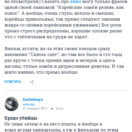
но посмотрели:) Сказать про
кино
могу только фразой
одной своей знакомой: "Корейские зомби резкие, как
понос". А вообще, очень глупо, нелепо и смешно,
корейцы прикольные, так прямо следуют законам
жанра со своими корейскими ужимками:) Все роли
прямо строго распределены, хорошие-плохие разве
что с табличками на груди не ходят.
Фильм, кстати, из-за этих своих поездов сразу
напомнил "Сквозь снег", но там все было в сто тыщ
раз круче с точки зрения идеи и актеров, а здесь
вагоны, тупые зомби и депрессивная девочка. И так
мило наивно, что прямо вообще.
ОТВЕТИТЬ
Zachetnaya
veteran
07 января 2017
brod
Кредо убийцы
Не знаю зачем я на него пошла, я вообще к
комп.играм равнодушна, а уж к фильмам по этим