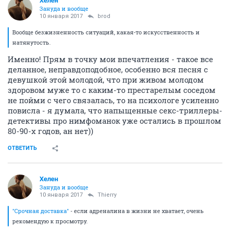
Хелен
Зануда и вообще
10 января 2017
brod
Вообще безжизненность ситуаций, какая-то искусственность и
натянутость.
Именно! Прям в точку мои впечатления - такое все
деланное, неправдоподобное, особенно вся песня с
девушкой этой молодой, что при живом молодом
здоровом муже то с каким-то престарелым соседом
не пойми с чего связалась, то на психологе усиленно
повисла - я думала, что напыщенные секс-триллеры-
детективы про нимфоманок уже остались в прошлом
80-90-х годов, ан нет))
ОТВЕТИТЬ
Хелен
Зануда и вообще
10 января 2017
Thierry
"Срочная доставка"
- если адреналина в жизни не хватает, очень
рекомендую к просмотру.