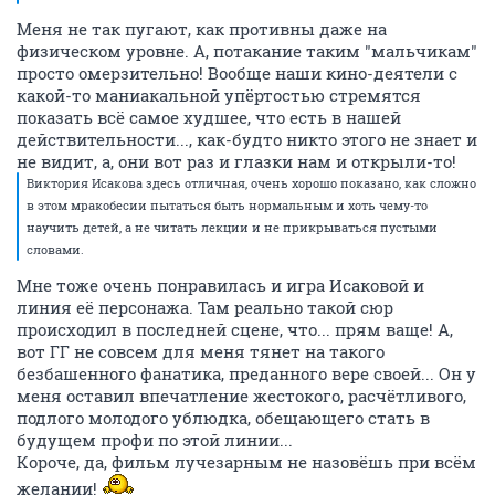
Меня не так пугают, как противны даже на
физическом уровне. А, потакание таким "мальчикам"
просто омерзительно! Вообще наши кино-деятели с
какой-то маниакальной упёртостью стремятся
показать всё самое худшее, что есть в нашей
действительности..., как-будто никто этого не знает и
не видит, а, они вот раз и глазки нам и открыли-то!
Виктория Исакова здесь отличная, очень хорошо показано, как сложно
в этом мракобесии пытаться быть нормальным и хоть чему-то
научить детей, а не читать лекции и не прикрываться пустыми
словами.
Мне тоже очень понравилась и игра Исаковой и
линия её персонажа. Там реально такой сюр
происходил в последней сцене, что... прям ваще! А,
вот ГГ не совсем для меня тянет на такого
безбашенного фанатика, преданного вере своей... Он у
меня оставил впечатление жестокого, расчётливого,
подлого молодого ублюдка, обещающего стать в
будущем профи по этой линии...
Короче, да, фильм лучезарным не назовёшь при всём
желании!