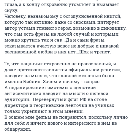
глаза, а к концу откровенно утомляет и вызывает
скуку.
Человеку, незнакомому с богодухновенной книгой,
которую так активно, даже со сносками, цитирует
автор устами главного героя, возможно в диковинку,
что там есть фразы на любой случай и которыми
можно крутить так и сяк...Да и сами фразы
зоказывается ачастую вовсе не добрые и никакой
распиаренной любви в них нет...Шок и трепет.
То, что пацанчик откровенно не православный, и
даже противопоставляется официальной религии,
наводит на мысли, что главной мишенью была
именно Библия. Зачем и почему - вопрос.
А педалирование гомотемы с щепоткой
антисемитизма наводит на мысли о целевой
аудитории...Перевернутый флаг РФ на столе
директора и георгиевские ленточки на училках
только укрепляют в этом мнении.
В общем мне фильм не понравился, поскольку лично
для себя я ничего нового и интересного в нем не
обнаружил.