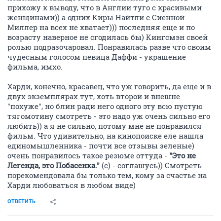
прихожу к выводу, что в Англии туго с красивыми
женщинами)) а одних Киры Найтли с Сиенной
Миллер на всех не хватает))) последняя еще и по
возрасту наверное не сгодилась бы) Кингсмэн своей
ролью подразочаровал. Понравилась разве что своим
чудесным голосом певица Даффи - украшение
фильма, имхо.
Харди, конечно, красавец, что уж говорить, да еще и в
двух экземплярах тут, хоть второй и внешне
"похуже", но блин ради него одного эту всю пустую
тягомотину смотреть - это надо уж очень сильно его
любить)) а я не сильно, потому мне не понравился
фильм. Что удивительно, на кинопоиске еле нашла
единомышленника - почти все отзывы зеленые)
очень понравилось такое резюме оттуда -
"Это не
Легенда, это Побасенка."
(с) - соглашусь)) Смотреть
порекомендовала бы только тем, кому за счастье на
Харди любоваться в любом виде)
ОТВЕТИТЬ