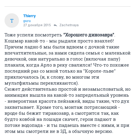
Thierry
T
guru
27 декабря 2015
Zachetnaya
Тоже успели посмотреть
"Хорошего динозавра"
.
Кошмар какой-то - мы рыдали просто взахлеб!
Причем ладно б мы были вдвоем с дочкой такие
впечатлительные, за нами сидела семья с маленькой
девочкой, они натурально в голос (включая папу)
плакали, когда Арло в реку свалился! Что-то похожее
последний раз со мной только на "Короле-льве"
приключалось (и, к слову, во многом эти
мультфильмы перекликаются).
Сюжет действительно простой и незамысловатый, но
анимация вышла на какой-то запредельный уровень
- невероятная красота пейзажей, виды такие, что дух
захватывает. Кроме того, монтаж потрясающий -
вроде бы бежит тиранозавр, а смотрится так, как
будто ковбой на лошади скачет, герои падают в
потоке водопада - и ты падаешь вместе с ними, и при
этом мы смотрели не в 3Д, а обычную версию.