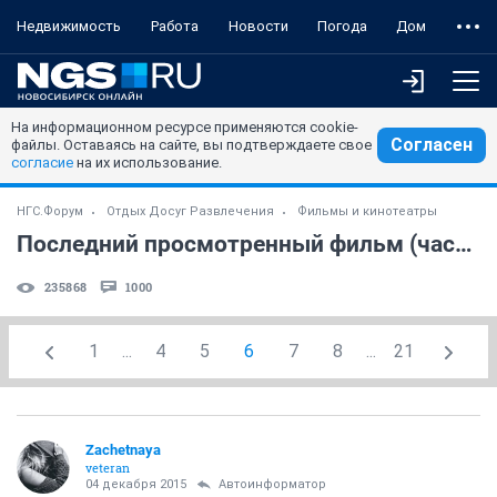
Недвижимость
Работа
Новости
Погода
Дом
На информационном ресурсе применяются cookie-
Согласен
файлы. Оставаясь на сайте, вы подтверждаете свое
согласие
на их использование.
НГС.Форум
Отдых Досуг Развлечения
Фильмы и кинотеатры
Последний просмотренный фильм (часть 7)
235868
1000
1
...
4
5
6
7
8
...
21
Zachetnaya
veteran
04 декабря 2015
Автоинформатор