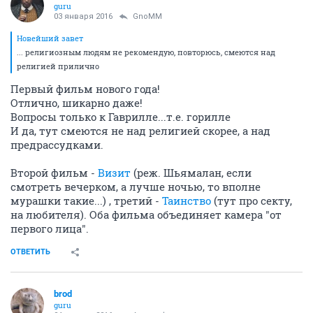
guru
03 января 2016
GnoMM
Новейший завет
... религиозным людям не рекомендую, повторюсь, смеются над
религией прилично
Первый фильм нового года!
Отлично, шикарно даже!
Вопросы только к Гаврилле...т.е. горилле
И да, тут смеются не над религией скорее, а над
предрассудками.
Второй фильм -
Визит
(реж. Шьямалан, если
смотреть вечерком, а лучше ночью, то вполне
мурашки такие...) , третий -
Таинство
(тут про секту,
на любителя). Оба фильма объединяет камера "от
первого лица".
ОТВЕТИТЬ
brod
guru