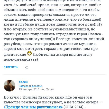
хотя бы избитый прием-иллюзию, которым любят
обманывать себя особенно в молодости, что якобы
сексом можно проверить/доказать, просто ли это
лишь влечение к человеку или же что-то большее))
когда в глубине души всем давно итак всё ясно)) Ну
и во-вторых, не сочтите мужененавистницей, но
очень уж мне понравились страдания героя Эванса -
так «хорошо» он мучился))) Вообще, конечно, лишний
раз убеждаюсь, что про романтические мучения
героев мне смотреть гораздо «приятнее», чем про
физические
Любителям жанра вполне могу
порекомендовать)
ОТВЕТИТЬ
Хелен
Зануда и вообще
15 января 2016
Хелен
До кучи с Крисом Эвансом кино, где он еще и в
качестве режиссера выступает, а не только актера –
«Прежде чем мы расстанемся»
(США 2014) -