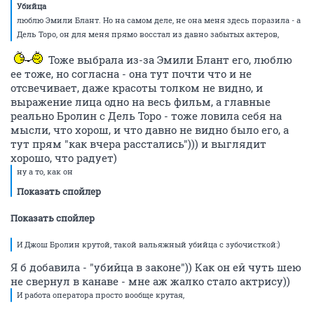
Убийца
люблю Эмили Блант. Но на самом деле, не она меня здесь поразила - а
Дель Торо, он для меня прямо восстал из давно забытых актеров,
Тоже выбрала из-за Эмили Блант его, люблю
ее тоже, но согласна - она тут почти что и не
отсвечивает, даже красоты толком не видно, и
выражение лица одно на весь фильм, а главные
реально Бролин с Дель Торо - тоже ловила себя на
мысли, что хорош, и что давно не видно было его, а
тут прям "как вчера расстались"))) и выглядит
хорошо, что радует)
ну а то, как он
Показать спойлер
Показать спойлер
И Джош Бролин крутой, такой вальяжный убийца с зубочисткой:)
Я б добавила - "убийца в законе")) Как он ей чуть шею
не свернул в канаве - мне аж жалко стало актрису))
И работа оператора просто вообще крутая,