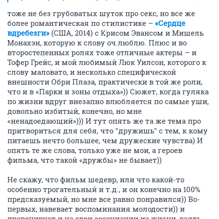
тоже не без грубоватых шуток про секс, но все же
более романтическая по стилистике –
«Сердце
вдребезги»
(США, 2014) с Крисом Эвансом и Мишель
Монахэн, которую к слову оч.люблю. Плюс и во
второстепенных ролях тоже отличные актеры – и
Тофер Грейс, и мой любимый Люк Уилсон, которого к
слову маловато, и несколько специфической
внешности Обри Плаза, практически в той же роли,
что и в «Парки и зоны отдыха»)) Сюжет, когда гуляка
по жизни вдруг внезапно влюбляется по самые уши,
довольно избитый, конечно, но мне
«ненадоедающий»))) И тут опять же та же тема про
притвориться для себя, что "дружишь" с тем, к кому
питаешь нечто большее, чем дружеские чувства) И
опять те же слова, только уже не мои, а героев
фильма, что такой «дружбы» не бывает))
Не скажу, что фильм шедевр, или что какой-то
особенно трогательный и т.д., и он конечно на 100%
предсказуемый, но мне все равно понравился)) Во-
первых, навевает воспоминания молодости)) и
провоцирует и на свои ассоциации из жизни, взять