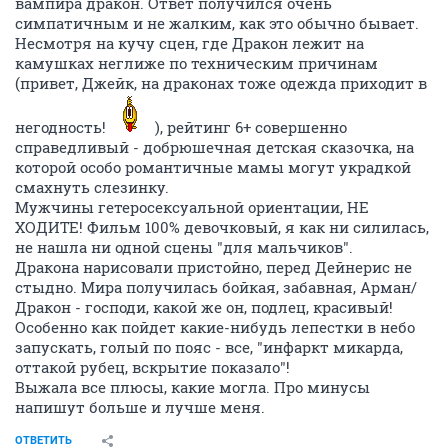
вампира дракон. Ответ получился очень
симпатичным и не жалким, как это обычно бывает.
Несмотря на кучу сцен, где Дракон лежит на
камушках неглиже по техническим причинам
(привет, Джейк, на драконах тоже одежда приходит в
негодность!
), рейтинг 6+ совершенно
справедливый - добрюшечная детская сказочка, на
которой особо романтичные мамы могут украдкой
смахнуть слезинку.
Мужчины гетеросексуальной ориентации, НЕ
ХОДИТЕ! Фильм 100% девочковый, я как ни силилась,
не нашла ни одной сцены "для мальчиков".
Дракона нарисовали пристойно, перед Дейнерис не
стыдно. Мира получилась бойкая, забавная, Арман/
Дракон - господи, какой же он, подлец, красивый!
Особенно как пойдет какие-нибудь лепестки в небо
запускать, голый по пояс - все, "инфаркт микарда,
оттакой рубец, вскрытие показало"!
Выжала все плюсы, какие могла. Про минусы
напишут больше и лучше меня.
ОТВЕТИТЬ