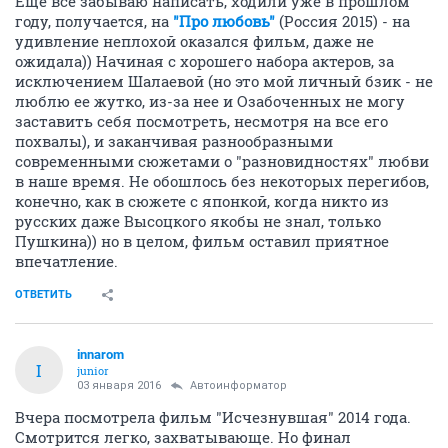
Еще всё забываю написать, ходили уже в прошлом
году, получается, на
"Про любовь"
(Россия 2015) - на
удивление неплохой оказался фильм, даже не
ожидала)) Начиная с хорошего набора актеров, за
исключением Шалаевой (но это мой личный бзик - не
люблю ее жутко, из-за нее и Озабоченных не могу
заставить себя посмотреть, несмотря на все его
похвалы), и заканчивая разнообразными
современными сюжетами о "разновидностях" любви
в наше время. Не обошлось без некоторых перегибов,
конечно, как в сюжете с японкой, когда никто из
русских даже Высоцкого якобы не знал, только
Пушкина)) но в целом, фильм оставил приятное
впечатление.
ОТВЕТИТЬ
innarom
I
junior
03 января 2016
Автоинформатор
Вчера посмотрела фильм "Исчезнувшая" 2014 года.
Смотрится легко, захватывающе. Но финал