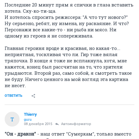
Последние 20 минут прям я спички в глаза вставить
хотела. Ску-ко-ти-ща.
И хотелось спросить режиссера: "А что тут нового?"
Ну серьезно, ребят, ну измена, ну раскаяние. И что?
Персонажи все какие-то - ни рыба ни мясо. Ни
одному из героев я не сопереживала.
Главная героиня вроде и красивая, но какая-то...
неприятная, тоскливая что ли. Гир тоже вялая
тряпочка. В конце я тоже не всплакнула, хотя, мне
кажется, конец был рассчитан на то, что зрители
урыдаются. Второй раз, само собой, я смотреть такое
не буду. Ничего ценного на мой взгляд эта картина
не несет.
ОТВЕТИТЬ
Thierry
T
guru
08 декабря 2015
Автоинформатор
"Он - дракон"
- наш ответ "Сумеркам", только вместо