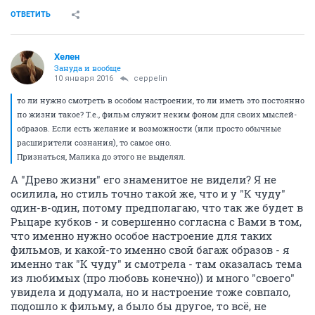
ОТВЕТИТЬ
Хелен
Зануда и вообще
10 января 2016
ceppelin
то ли нужно смотреть в особом настроении, то ли иметь это постоянно
по жизни такое? Т.е., фильм служит неким фоном для своих мыслей-
образов. Если есть желание и возможности (или просто обычные
расширители сознания), то самое оно.
Признаться, Малика до этого не выделял.
А "Древо жизни" его знаменитое не видели? Я не
осилила, но стиль точно такой же, что и у "К чуду"
один-в-один, потому предполагаю, что так же будет в
Рыцаре кубков - и совершенно согласна с Вами в том,
что именно нужно особое настроение для таких
фильмов, и какой-то именно свой багаж образов - я
именно так "К чуду" и смотрела - там оказалась тема
из любимых (про любовь конечно)) и много "своего"
увидела и додумала, но и настроение тоже совпало,
подошло к фильму, а было бы другое, то всё, не