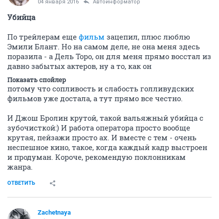
04 января 2016
Автоинформатор
Убийца
По трейлерам еще
фильм
зацепил, плюс люблю
Эмили Блант. Но на самом деле, не она меня здесь
поразила - а Дель Торо, он для меня прямо восстал из
давно забытых актеров, ну а то, как он
Показать спойлер
потому что сопливость и слабость голливудских
фильмов уже достала, а тут прямо все честно.
И Джош Бролин крутой, такой вальяжный убийца с
зубочисткой:) И работа оператора просто вообще
крутая, пейзажи просто ах. И вместе с тем - очень
неспешное кино, такое, когда каждый кадр выстроен
и продуман. Короче, рекомендую поклонникам
жанра.
ОТВЕТИТЬ
Zachetnaya