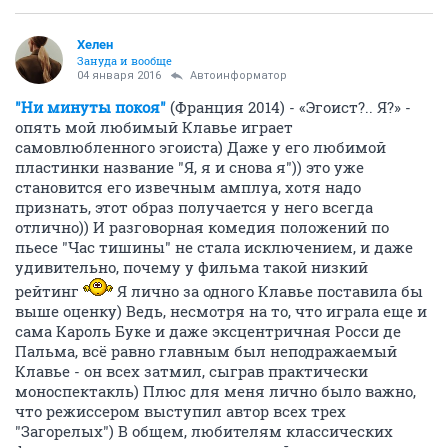
Хелен
Зануда и вообще
04 января 2016
Автоинформатор
"Ни минуты покоя"
(Франция 2014) - «Эгоист?.. Я?» -
опять мой любимый Клавье играет
самовлюбленного эгоиста) Даже у его любимой
пластинки название "Я, я и снова я")) это уже
становится его извечным амплуа, хотя надо
признать, этот образ получается у него всегда
отлично)) И разговорная комедия положений по
пьесе "Час тишины" не стала исключением, и даже
удивительно, почему у фильма такой низкий
рейтинг
Я лично за одного Клавье поставила бы
выше оценку) Ведь, несмотря на то, что играла еще и
сама Кароль Буке и даже эксцентричная Росси де
Пальма, всё равно главным был неподражаемый
Клавье - он всех затмил, сыграв практически
моноспектакль) Плюс для меня лично было важно,
что режиссером выступил автор всех трех
"Загорелых") В общем, любителям классических