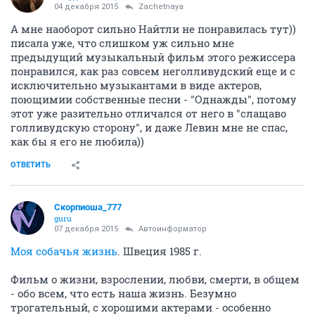
04 декабря 2015
Zachetnaya
А мне наоборот сильно Найтли не понравилась тут))
писала уже, что слишком уж сильно мне
предыдущий музыкальный фильм этого режиссера
понравился, как раз совсем неголливудский еще и с
исключительно музыкантами в виде актеров,
поющимии собственные песни - "Однажды", потому
этот уже разительно отличался от него в "слащаво
голливудскую сторону", и даже Левин мне не спас,
как бы я его не любила))
ОТВЕТИТЬ
Скорпиоша_777
guru
07 декабря 2015
Автоинформатор
Моя собачья жизнь
. Швеция 1985 г.
Фильм о жизни, взрослении, любви, смерти, в общем
- обо всем, что есть наша жизнь. Безумно
трогательный, с хорошими актерами - особенно