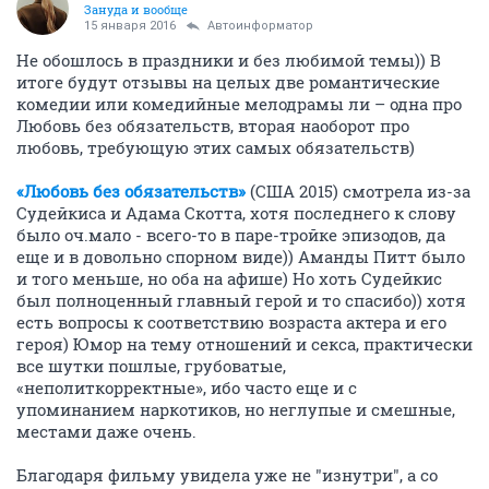
Зануда и вообще
15 января 2016
Автоинформатор
Не обошлось в праздники и без любимой темы)) В
итоге будут отзывы на целых две романтические
комедии или комедийные мелодрамы ли – одна про
Любовь без обязательств, вторая наоборот про
любовь, требующую этих самых обязательств)
«Любовь без обязательств»
(США 2015) смотрела из-за
Судейкиса и Адама Скотта, хотя последнего к слову
было оч.мало - всего-то в паре-тройке эпизодов, да
еще и в довольно спорном виде)) Аманды Питт было
и того меньше, но оба на афише) Но хоть Судейкис
был полноценный главный герой и то спасибо)) хотя
есть вопросы к соответствию возраста актера и его
героя) Юмор на тему отношений и секса, практически
все шутки пошлые, грубоватые,
«неполиткорректные», ибо часто еще и с
упоминанием наркотиков, но неглупые и смешные,
местами даже очень.
Благодаря фильму увидела уже не "изнутри", а со