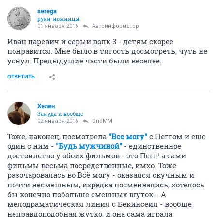
serega
руки-ножницы
01 января 2016
Автоинформатор
Иван царевич и серый волк 3 - детям скорее
понравится. Мне было в тягость досмотреть, чуть не
уснул. Предыдущие части были веселее.
ОТВЕТИТЬ
Хелен
Зануда и вообще
02 января 2016
GnoMM
Тоже, наконец, посмотрела
"Все могу"
с Пеггом и еще
один с ним -
"Будь мужчиной"
- единственное
достоинство у обоих фильмов - это Пегг! а сами
фильмы весьма посредственные, имхо. Тоже
разочаровалась во Всё могу - оказался скучным и
почти несмешным, изредка посмеивались, хотелось
бы конечно побольше смешных шуток... А
мелодраматическая линия с Бекинсейл - вообще
неправдоподобная жутко, и она сама играла