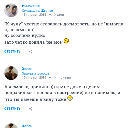
Иннокеша
Солнышко. Жгучее
15 января 2016
Хелен
"К чуду" честно старалась досмотреть, но не "шмогла
я, не шмогла"
ну оооочень нудно
зато четко поняла:"не мое"
ОТВЕТИТЬ
Хелен
Зануда и вообще
15 января 2016
Иннокеша
А я смогла, прикинь!))) и мне даже в целом
понравилось - попало в настроение) но я понимаю, и
что ты имеешь в виду тоже
ОТВЕТИТЬ
Хелен