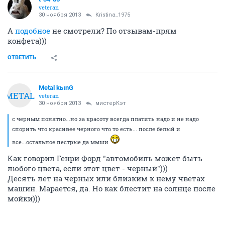
veteran
30 ноября 2013
Kristina_1975
А
подобное
не смотрели? По отзывам-прям
конфета)))
ОТВЕТИТЬ
Metal kыnG
METAL
veteran
30 ноября 2013
мистерКэт
с черным понятно...но за красоту всегда платить надо и не надо
спорить что красивее черного что то есть... после белый и
все...остальное пестрые да мыши
Как говорил Генри Форд "автомобиль может быть
любого цвета, если этот цвет - черный")))
Десять лет на черных или близким к нему чветах
машин. Марается, да. Но как блестит на солнце после
мойки)))