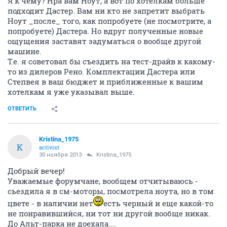
Я к чему? Нра вам Ноут, а вот по хотелкам больше
подходит Дастер. Вам ни кто не запретит выбрать
Ноут _после_ того, как попробуете (не посмотрите, а
попробуете) Дастера. Но вдруг полученные новые
ощущения заставят задуматься о вообще другой
машине.
Т.е. я советовал бы съездить на тест-драйв к какому-
то из дилеров Рено. Комплектации Дастера или
Степвея в ваш бюджет и приближенные к вашим
хотелкам я уже указывал выше.
ОТВЕТИТЬ
Kristina_1975
K
activist
30 ноября 2013
Kristina_1975
Добрый вечер!
Уважаемые форумчане, вообщем отчитываюсь -
сьездила я в см-моторы, посмотрела ноута, но в том
цвете - в наличии нет
есть черный и еще какой-то
не понравившийся, ни тот ни другой вообще никак.
До Альт-парка не доехала....