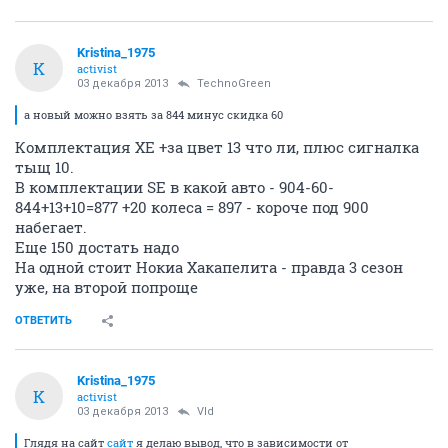
Kristina_1975
K
activist
03 декабря 2013
TechnoGreen
а новый можно взять за 844 минус скидка 60
Комплектация XE +за цвет 13 что ли, плюс сигналка
тыщ 10.
В комплектации SE в какой авто - 904-60-
844+13+10=877 +20 колеса = 897 - короче под 900
набегает.
Еще 150 достать надо
На одной стоит Нокиа Хакапелита - правда 3 сезон
уже, на второй попроще
ОТВЕТИТЬ
Kristina_1975
K
activist
03 декабря 2013
Vld
Глядя на сайт
сайт
я делаю вывод, что в зависимости от