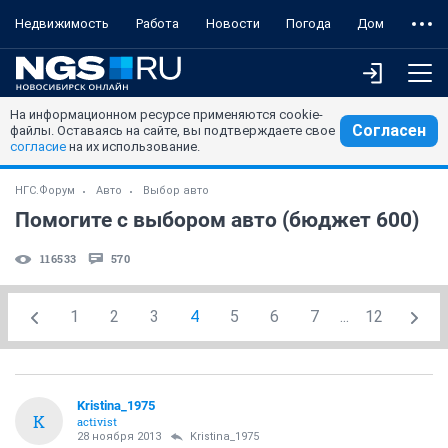
Недвижимость
Работа
Новости
Погода
Дом
На информационном ресурсе применяются cookie-
Согласен
файлы. Оставаясь на сайте, вы подтверждаете свое
согласие
на их использование.
НГС.Форум
Авто
Выбор авто
Помогите с выбором авто (бюджет 600)
116533
570
1
2
3
4
5
6
7
...
12
Kristina_1975
K
activist
28 ноября 2013
Kristina_1975