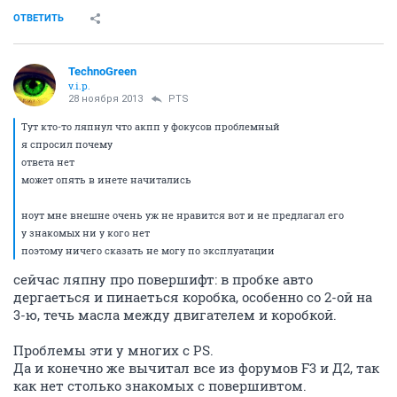
ОТВЕТИТЬ
TechnoGreen
v.i.p.
28 ноября 2013
PTS
Тут кто-то ляпнул что акпп у фокусов проблемный
я спросил почему
ответа нет
может опять в инете начитались
ноут мне внешне очень уж не нравится вот и не предлагал его
у знакомых ни у кого нет
поэтому ничего сказать не могу по эксплуатации
сейчас ляпну про повершифт: в пробке авто
дергаеться и пинаеться коробка, особенно со 2-ой на
3-ю, течь масла между двигателем и коробкой.
Проблемы эти у многих c PS.
Да и конечно же вычитал все из форумов F3 и Д2, так
как нет столько знакомых с повершивтом.