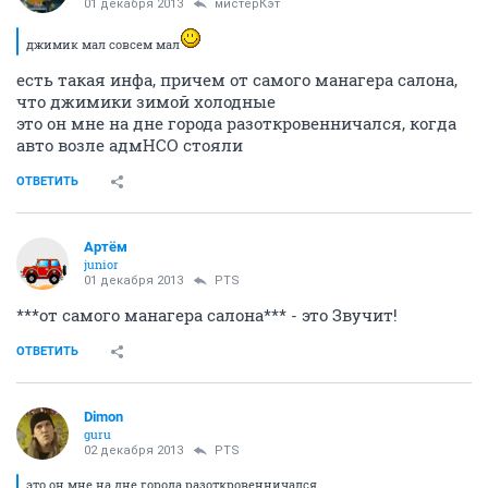
01 декабря 2013
мистерКэт
джимик мал совсем мал
есть такая инфа, причем от самого манагера салона,
что джимики зимой холодные
это он мне на дне города разоткровенничался, когда
авто возле адмНСО стояли
ОТВЕТИТЬ
Артём
juniоr
01 декабря 2013
PTS
***от самого манагера салона*** - это Звучит!
ОТВЕТИТЬ
Dimon
guru
02 декабря 2013
PTS
это он мне на дне города разоткровенничался