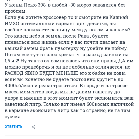
У жены Пежо 308, в любой -30 мороз заводится без
проблем.
Если уж хотите кроссовер то и смотрите на Кашкай
ИМХО оптимальный вариант для девочки, вы
вообще понимаете разницу между нотом и кашаем?
Это капец небо и земля, после Рава , будете
плеваться всю жизнь если у вас почти хватает на
кашкай зачем брать пузотерку ну убейте не пойму.
Потом все тут в голос кричат что расход равный на
1,6 и 2! Ну так то оч сомневаюсь что они правы, ДА им
можно пренебречь и он не глобально отличается, но
РАСХОД ЯВНО БУДЕТ МЕНЬШЕ это к бабке не ходи,
если вы конечно не будете постоянно крутить до
4000об/мин и резко трогаться. В городе и на трассе
масса моментов когда мы не давим гашетку до
упора и именно в этот момент будет экономится ваш
заветный литр. Только вот имеея 600косых наличкой
в кармане экономить литр как то странно, не та там
сумма.
ОТВЕТИТЬ