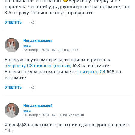
половина от "есть бабло"
Берите пузотерку и не
парьтесь. Чего-нибудь двухлитровое на автомате, лет
3-5 от роду. Только не ноут, правда что.
ОТВЕТИТЬ
Неназываемый
guru
28 ноября 2013
Kristina_1975
Если уж ноута смотрели, то присмотритесь к
ситроену С3 пикассо (новый)
628 на ватомате
Если и фокуса рассматриваете -
ситроен С4
648 на
ватомате
ОТВЕТИТЬ
Неназываемый
guru
28 ноября 2013
Неназываемый
Хотя ФФ3 на ватомате по акции один в один по цене с
С4...