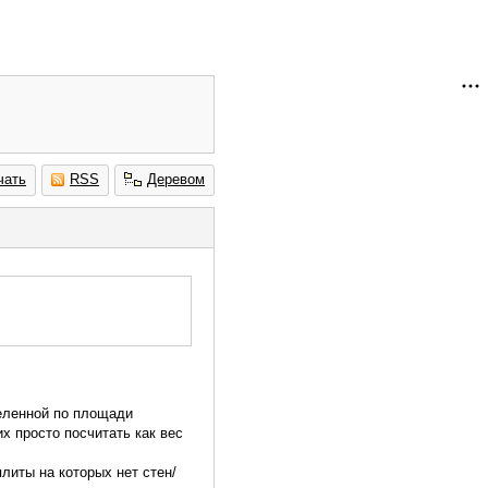
чать
RSS
Деревом
деленной по площади
их просто посчитать как вес
литы на которых нет стен/