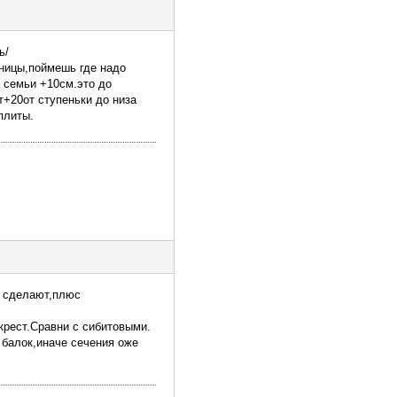
ь/
тницы,поймешь где надо
а семьи +10см.это до
ст+20от ступеньки до низа
плиты.
м сделают,плюс
крест.Сравни с сибитовыми.
 балок,иначе сечения оже