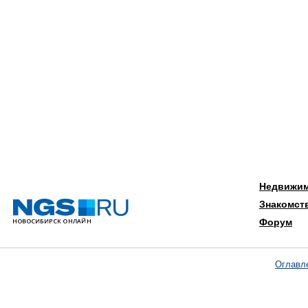
Недвижи
Знакомст
Форум
Оглавл