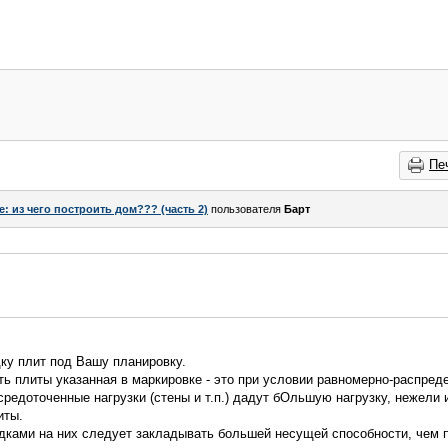
Пе
e: из чего построить дом??? (часть 2)
пользователя
Барт
ку плит под Вашу планировку.
ть плиты указанная в маркировке - это при условии равномерно-распре
средоточенные нагрузки (стены и т.п.) дадут бОльшую нагрузку, нежели 
иты.
одками на них следует закладывать большей несущей способности, чем п