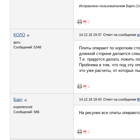
Исправлено пользователем Барт (14.
КОЛО
14.12.18 19:37
Ответ на сообщение
и
guru
Сообщений: 5348
Плиты опирают по коротким ст
длинной стороне делается спец
Т.е. придется делать ложить п
Проблема в том, что под эту о
это уже расчеты, от которых пыт
Барт
14.12.18 19:43
Ответ на сообщение
R
experienced
Сообщений: 686
На рисунке все плиты опираютс