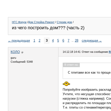
НГС.Форум
/
Дом Стройка Ремонт
/
Строим дом
/
из чего построить дом??? (часть 2)
1
2
3
4
5
6
7
..
28
←
предыдущая
следующая
→
КОЛО
14.12.18 14:41
Ответ на сообщение
R
guru
Сообщений: 5348
В ответ на:
С плитами все как то проще
Попробуйте изобразить расклад
Учтите, что несущая способнос
нагрузки (стяжка например). Со
и распределить по площади пл
Т.е. плиты со стенами/перегор