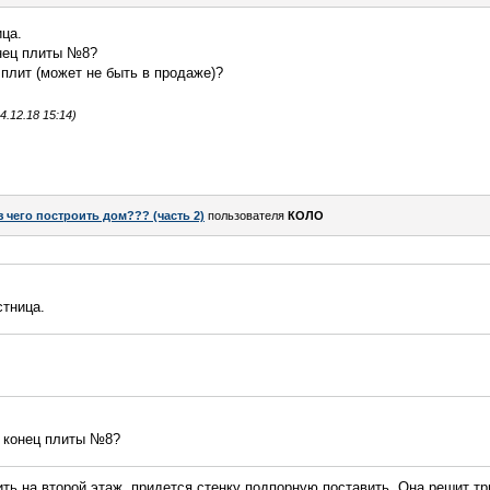
ица.
онец плиты №8?
 плит (может не быть в продаже)?
.12.18 15:14)
з чего построить дом??? (часть 2)
пользователя
КОЛО
стница.
" конец плиты №8?
ить на второй этаж, придется стенку подпорную поставить. Она решит тр