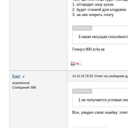
1. отгородит зону кухни
2. будет стенкой для кладовки
3. на нее опереть плиту
В ответ на:
3 какая несущая способност
Глянул:800 кг/м.кв
Барт
14.12.18 15:33
Ответ на сообщение
и
experienced
Сообщений: 686
В ответ на:
1 не получается угловая ле
Все, увидел свою ошибку: плита