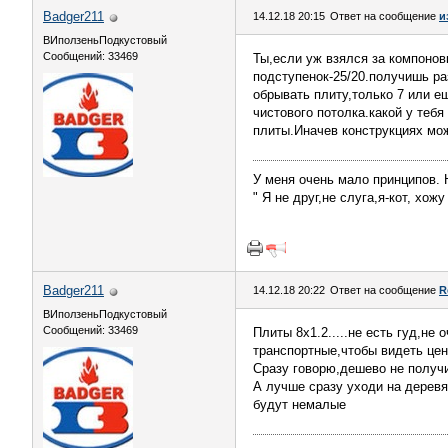
Badger211
14.12.18 20:15
Ответ на сообщение
и
ВИползеньПодкустовый
Сообщений: 33469
Ты,если уж взялся за компонов
подступенок-25/20.получишь ра
обрывать плиту,только 7 или е
чистового потолка.какой у тебя
плиты.Иначев конструкциях мож
У меня очень мало принципов. Н
" Я не друг,не слуга,я-кот, хож
Badger211
14.12.18 20:22
Ответ на сообщение
R
ВИползеньПодкустовый
Сообщений: 33469
Плиты 8х1.2.....не есть гуд,н
транспортные,чтобы видеть цен
Сразу говорю,дешево не получи
А лучше сразу уходи на дерев
будут немалые