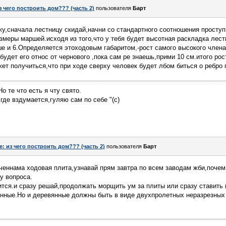
з чего построить дом??? (часть 2)
пользователя
Барт
ку,сначала лестницу скидай,начни со стандартного соотношения проступ
змеры маршей.исходя из того,что у тебя будет высотная раскладка лес
ше и 6.Определяется этоходовым габаритом,-рост самого высокого член
 будет его относ от чернового ,пока сам ре знаешь,прими 10 см.итого ро
ет получиться,что при ходе сверху человек будет лбом биться о ребро 
о те что есть я чту свято.
у где вздумается,гуляю сам по себе "(с)
e: из чего построить дом??? (часть 2)
пользователя
Барт
е оченнама ходовая плита,узнавай прям завтра по всем заводам жби,поче
у вопроса.
тся.и сразу решай,продолжать морщить ум за плиты или сразу ставить 
янные.Но и деревянные должны быть в виде двухпролетных неразрезных