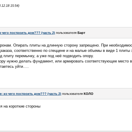
12.18 15:54)
з чего построить дом??? (часть 2)
пользователя
Барт
оронам. Опирать плиты на длинную сторону запрещено. При необходимос
заказа, соответственно по спеццене и на малые объемы в виде 1 плиты
од плиту перемычку, а уже под неё подводить опору.
пору нужно делать фундамент, или армировать соответствующее место 
аетесь уйти.....
e: из чего построить дом??? (часть 2)
пользователя
КОЛО
я на короткие стороны