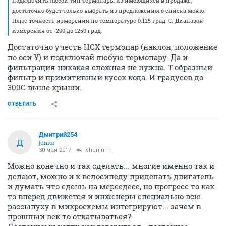
подключить любой тип термопары из имеющихся в продаже,
достаточно будет только выбрать из предложенного списка меню.
Плюс точность измерения по температуре 0.125 град. С. Диапазон
измерения от -200 до 1250 град.
Достаточно учесть НСХ термопар (наклон, положение
по оси Y) и подключай любую термопару. Да и
фильтрация никакая сложная не нужна. Т образный
фильтр и примитивный кусок кода. И градусов до
300С выше крыши.
ОТВЕТИТЬ
Дмитрий254
Д
junior
30 мая 2017
shuninm
Можно конечно и так сделать... многие именно так и
делают, можно и к велосипеду приделать двигатель
и думать что едешь на мерседесе, но прогресс то как
то вперёд движется и инженеры специально всю
рассыпуху в микросхемы интегрируют... зачем в
прошлый век то откатываться?