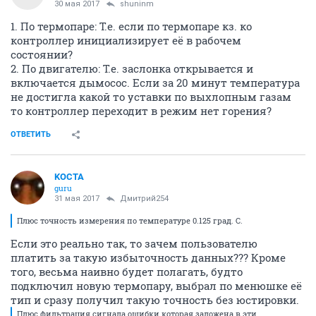
30 мая 2017
shuninm
1. По термопаре: Т.е. если по термопаре кз. ко
контроллер инициализирует её в рабочем
состоянии?
2. По двигателю: Т.е. заслонка открывается и
включается дымосос. Если за 20 минут температура
не достигла какой то уставки по выхлопным газам
то контроллер переходит в режим нет горения?
ОТВЕТИТЬ
KOCTA
guru
31 мая 2017
Дмитрий254
Плюс точность измерения по температуре 0.125 град. С.
Если это реально так, то зачем пользователю
платить за такую избыточность данных??? Кроме
того, весьма наивно будет полагать, будто
подключил новую термопару, выбрал по менюшке её
тип и сразу получил такую точность без юстировки.
Плюс фильтрация сигнала ошибки которая заложена в эти