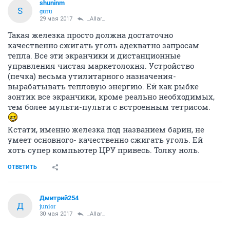
shuninm
S
guru
29 мая 2017
_Allar_
Такая железка просто должна достаточно
качественно сжигать уголь адекватно запросам
тепла. Все эти экранчики и дистанционные
управления чистая маркетолохня. Устройство
(печка) весьма утилитарного назначения-
вырабатывать тепловую энергию. Ей как рыбке
зонтик все экранчики, кроме реально необходимых,
тем более мульти-пульти с встроенным тетрисом.
Кстати, именно железка под названием барин, не
умеет основного- качественно сжигать уголь. Ей
хоть супер компьютер ЦРУ привесь. Толку ноль.
ОТВЕТИТЬ
Дмитрий254
Д
junior
30 мая 2017
_Allar_