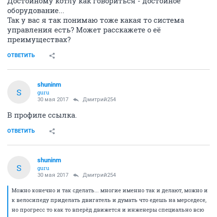
Достойному котлу как говориться - достойное
оборудование...
Так у вас я так понимаю тоже какая то система
управления есть? Может расскажете о её
преимуществах?
ОТВЕТИТЬ
shuninm
S
guru
30 мая 2017
Дмитрий254
В профиле ссылка.
ОТВЕТИТЬ
shuninm
S
guru
30 мая 2017
Дмитрий254
Можно конечно и так сделать... многие именно так и делают, можно и
к велосипеду приделать двигатель и думать что едешь на мерседесе,
но прогресс то как то вперёд движется и инженеры специально всю