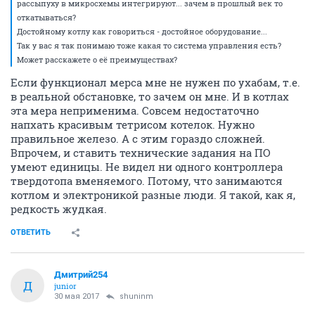
рассыпуху в микросхемы интегрируют... зачем в прошлый век то
откатываться?
Достойному котлу как говориться - достойное оборудование...
Так у вас я так понимаю тоже какая то система управления есть?
Может расскажете о её преимуществах?
Если функционал мерса мне не нужен по ухабам, т.е.
в реальной обстановке, то зачем он мне. И в котлах
эта мера неприменима. Совсем недостаточно
напхать красивым тетрисом котелок. Нужно
правильное железо. А с этим гораздо сложней.
Впрочем, и ставить технические задания на ПО
умеют единицы. Не видел ни одного контроллера
твердотопа вменяемого. Потому, что занимаются
котлом и электроникой разные люди. Я такой, как я,
редкость жудкая.
ОТВЕТИТЬ
Дмитрий254
Д
junior
30 мая 2017
shuninm