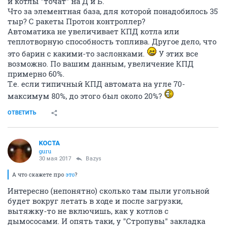
и котлы "точат" на Д и Б.
Что за элементная база, для которой понадобилось 35
тыр? С ракеты Протон контроллер?
Автоматика не увеличивает КПД котла или
теплотворную способность топлива. Другое дело, что
это барин с какими-то заслонками.
У этих все
возможно. По вашим данным, увеличение КПД
примерно 60%.
Т.е. если типичный КПД автомата на угле 70-
максимум 80%, до этого был около 20%?
ОТВЕТИТЬ
KOCTA
guru
30 мая 2017
Bazys
А что скажете про
это
?
Интересно (непонятно) сколько там пыли угольной
будет вокруг летать в ходе и после загрузки,
вытяжку-то не включишь, как у котлов с
дымососами. И опять таки, у "Стропувы" закладка