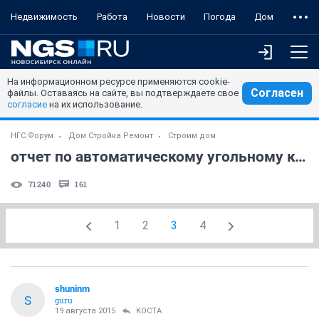
Недвижимость
Работа
Новости
Погода
Дом
На информационном ресурсе применяются cookie-
Согласен
файлы. Оставаясь на сайте, вы подтверждаете свое
согласие
на их использование.
НГС.Форум
Дом Стройка Ремонт
Строим дом
отчет по автоматическому угольному котлу Барин
71240
161
1
2
3
4
shuninm
S
guru
19 августа 2015
KOCTA