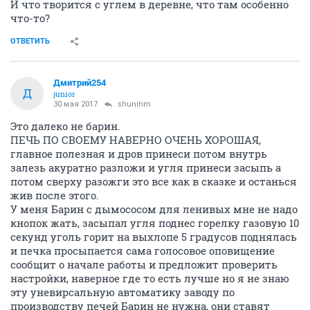
И что творится с углем в деревне, что там особенно
что-то?
ОТВЕТИТЬ
Дмитрий254
Д
junior
30 мая 2017
shuninm
Это далеко не барин.
ПЕЧЬ ПО СВОЕМУ НАВЕРНО ОЧЕНЬ ХОРОШАЯ,
главное полезная и дров принеси потом внутрь
залезь акуратно разложи и угля принеси засыпь а
потом сверху разожги это все как в сказке и останься
жив после этого.
У меня Барин с дымососом для ленивых мне не надо
кнопок жать, засыпал угля поднес горелку газовую 10
секунд уголь горит на выхлопе 5 градусов поднялась
и печка просыпается сама голосовое оповищение
сообщит о начале работы и предложит проверить
настройки, наверное где то есть лучше но я не знаю
эту уневирсальную автоматику заводу по
производству печей Барин не нужна, они ставят