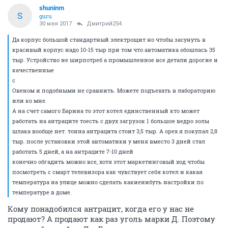
shuninm
S
guru
30 мая 2017
Дмитрий254
Да корпус большой стандартный электрощит но чтобы засунуть в
красивый корпус надо 10-15 тыр при том что автоматика обошлась 35
тыр. Устройство не ширпотреб а промышленное все детали дорогие и
качественные
с
Овеном и подобными не сравнить. Можете подъехать в лабораторию
или ко мне.
А на счет самого Барина то этот котел единственный кто может
работать на антраците тоесть с двух загрузок 1 большое ведро золы
шлака вообще нет. тонна антрацита стоит 3,5 тыр. А орех я покупал 2,8
тыр. после установки этой автоматики у меня вместо 3 дней стал
работать 5 дней, а на антраците 7-10 дней
конечно обгадить можно все, хотя этот маркетинговый ход чтобы
посмотреть с смарт телевизора как чувствует себя котел и какая
температура на улице можно сделать какиенибуть настройки по
температуре в доме.
Кому понадобился антрацит, когда его у нас не
продают? А продают как раз уголь марки Д. Поэтому