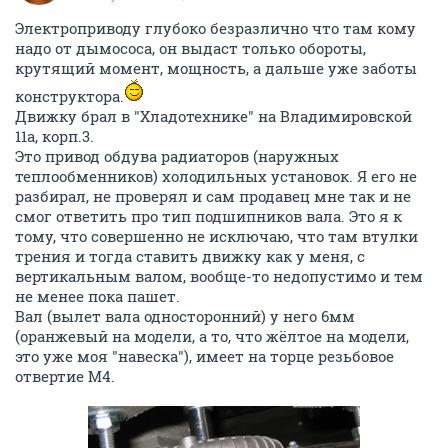
Электроприводу глубоко безразлично что там кому
надо от дымососа, он выдаст только обороты,
крутящий момент, мощность, а дальше уже заботы
конструктора.
Движку брал в "Хладотехнике" на Владимировской
11а, корп.3.
Это привод обдува радиаторов (наружных
теплообменников) холодильных установок. Я его не
разбирал, не проверял и сам продавец мне так и не
смог ответить про тип подшипников вала. Это я к
тому, что совершенно не исключаю, что там втулки
трения и тогда ставить движку как у меня, с
вертикальным валом, вообще-то недопустимо и тем
не менее пока пашет.
Вал (вылет вала односторонний) у него 6мм
(оранжевый на модели, а то, что жёлтое на модели,
это уже моя "навеска"), имеет на торце резьбовое
отвертие М4.