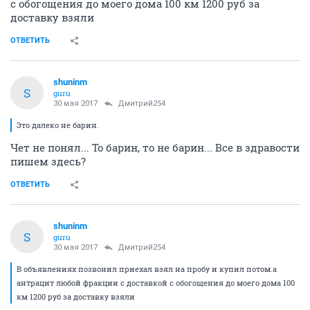
с обогощения до моего дома 100 км 1200 руб за
доставку взяли
ОТВЕТИТЬ
shuninm
S
guru
30 мая 2017
Дмитрий254
Это далеко не барин.
Чет не понял... То барин, то не барин... Все в здравости
пишем здесь?
ОТВЕТИТЬ
shuninm
S
guru
30 мая 2017
Дмитрий254
В объявлениях позвонил приехал взял на пробу и купил потом.а
антрацит любой фракции с доставкой с обогощения до моего дома 100
км 1200 руб за доставку взяли