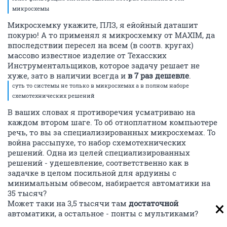
микросхемы
Микросхемку укажите, ПЛЗ, я ейойный даташит
покурю! А то применял я микросхемку от MAXIM, да
впоследствии пересел на всем (в соотв. кругах)
массово известное изделие от Техасских
Инструментальщиков, которое задачу решает не
хуже, зато в наличии всегда и
в 7 раз дешевле
.
суть то системы не только в микросхемах а в полном наборе
схемотехнических решений
В ваших словах я противоречия усматриваю на
каждом втором шаге. То об отноплатном компьютере
речь, то вы за специализированных микросхемах. То
война рассыпухе, то набор схемотехнических
решений. Одна из целей специализированных
решений - удешевление, соответственно как в
задачке в целом посильной для ардуины с
минимальным обвесом, набирается автоматики на
35 тысяч?
Может таки на 3,5 тысячи там
достаточной
автоматики, а остальное - понты с мультиками?