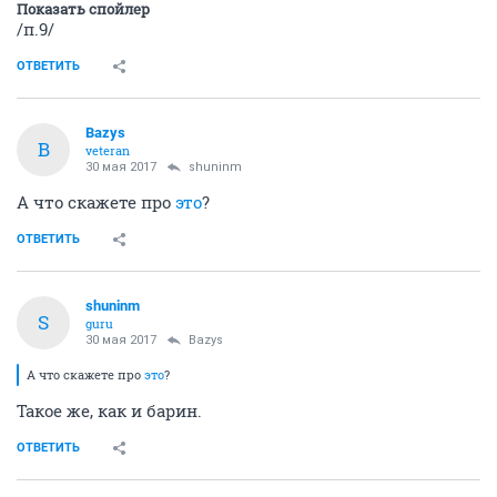
Показать спойлер
/п.9/
ОТВЕТИТЬ
Bazys
B
veteran
30 мая 2017
shuninm
А что скажете про
это
?
ОТВЕТИТЬ
shuninm
S
guru
30 мая 2017
Bazys
А что скажете про
это
?
Такое же, как и барин.
ОТВЕТИТЬ