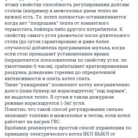
этому свойству способность регулирования долгим
стопом (например в межсезонье днем тепло не
нужно) есть. Т.е. котел полностью останавливается
когда нет "попрошаек" тепла от комнатного
термостата, бойлера либо другого потребителя. К
свойству самого угля разжечься после длительного
стопа (до суток гарантировано и даже более
случалось) добавлена программная мулька, когда
если стоп превышает установленное время
(определяется пользователем по свойству угля. по
умолчанию 6 часов), срабатывает кратковременная
раздувка, доведение горения до определенной
интенсивности и опять котел спать.
Такие "ухищрения" позволяют котлу неограниченно
долго (пока бункер не израсходуется) "под парами",
не выделяя тепло. В сутки в таком дежурном
режиме израсходуется 1-3кг угля.
Понятно, что такой способ регулирования сильно
экономит топливо в межсезонье и летом, если котел
работает на нагрев ГВС.
Вдобавок реализуется простой способ управления по
принципу электрического котла ВКЛ-ВЫКЛ от