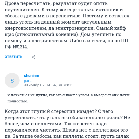
Дрова пересчитать, результат будет опять
неутешителен. К тому же еще только истопник и
обозы с дровами в перспективе. Поэтому и остается
лишь уголь на данный момент актуальным
энергоносителем, да электроэнергия. Самый кайф
щас (относительный конешна). Дом утеплить по
немогу и электричеством. Либо газ вести, но по ПП
РФ №1314.
ОТВЕТИТЬ
shuninm
S
guru
30 ноября 2014
arSen11
и пачкаться не нужно, как это бывает с углем. а выгорают они почти
полностью.
Когда этот глупый стереотип изыдет? С чего
уверенность, что уголь это обязательрно грязно? Не
более, чем с пеллетами. Так же котел надо
периодически чистить. Шлака нет с пеллетами это
да. За такие бабосы, как пеллеты стоят, пусть шлак