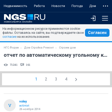
Недвижимость
Работа
Новости
Погода
Дом
На информационном ресурсе применяются cookie-
Согласен
файлы. Оставаясь на сайте, вы подтверждаете свое
согласие
на их использование.
НГС.Форум
Дом Стройка Ремонт
Строим дом
отчет по автоматическому угольному котлу Барин
71241
161
1
2
3
4
voley
V
activist
26 ноября 2014