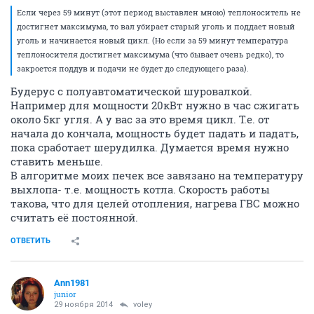
Если через 59 минут (этот период выставлен мною) теплоноситель не
достигнет максимума, то вал убирает старый уголь и поддает новый
уголь и начинается новый цикл. (Но если за 59 минут температура
теплоносителя достигнет максимума (что бывает очень редко), то
закроется поддув и подачи не будет до следующего раза).
Будерус с полуавтоматической шуровалкой.
Например для мощности 20кВт нужно в час сжигать
около 5кг угля. А у вас за это время цикл. Т.е. от
начала до кончала, мощность будет падать и падать,
пока сработает шерудилка. Думается время нужно
ставить меньше.
В алгоритме моих печек все завязано на температуру
выхлопа- т.е. мощность котла. Скорость работы
такова, что для целей отопления, нагрева ГВС можно
считать её постоянной.
ОТВЕТИТЬ
Ann1981
junior
29 ноября 2014
voley