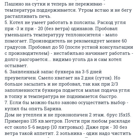
Пашино на сутки и теперь не переживаю -
температура поддерживается. Утром встаю и не бегу
растапливать печь.
5. Котел не умеет работать в полсилы. Расход угля
при -3 и при - 20 (без ветра) одинаков. Пробовал
уменьшать температуру теплоносителя - мало
помогает. Производитель не рекомендует менее 60
градусов. Пробовал до 50 (после устной консультации
с производителем) - нестабильно начинает работать -
долго разгорается... видимо уголь да и сам котел
остывает.
6. Заявленный запас бункера на 3-5 дней
преувеличен. Смело хватает на 2 дня (суток). Но
больше засыпать и не пробовал, так как при 2/3
заполненности бункера подается малая подача угля
в топку и температура не поднимается быстро.
7. Если бы можно было заново осуществить выбор -
купил бы опять Барина.
Дом не утеплен и не проконопачен 2 этаж. брус 15х15.
Примерно 135 кв.метров. Почти при любом раскладе
ест около 5-6 ведер (10 литровых). Даже при - 30 без
ветра такой аппетит. 2 зольника - один надо чистить