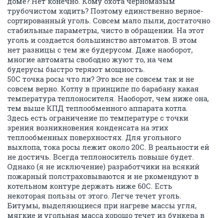
доме? Нет конечно. Кому охота черномазым
трубочистом ходить? Поэтому единственно верное-
сортированный уголь. Совсем мало пыли, достаточно
стабильные параметры, чисто в обращении. На этот
уголь и создается большинство автоматов. В этом
нет разницы с тем же будерусом. Даже наоборот,
многие автоматы свободно жуют то, на чем
будерусы быстро теряют мощность.
50С точка росы что ли? Это все не совсем так и не
совсем верно. Котлу в принципе по барабану какая
температура теплоносителя. Наоборот, чем ниже она,
тем выше КПД теплообменного аппарата котла.
Здесь есть ограничение по температуре с точки
зрения возникновения конденсата на этих
теплообменных поверхностях. Для угольного
выхлопа, тока росы лежит около 20С. В реальности ей
не достичь. Всегда теплоноситель повыше будет.
Однако (я не исключение) разработчики на всякий
пожарный полстраховываются и не ркомендуют в
котельном контуре держать ниже 60С. Есть
некоторая пользы от этого. Легче течет уголь.
Битумы, выделяющиеся при нагреве массы угля,
мягкие и угольная масса хорошо течет из бункера в