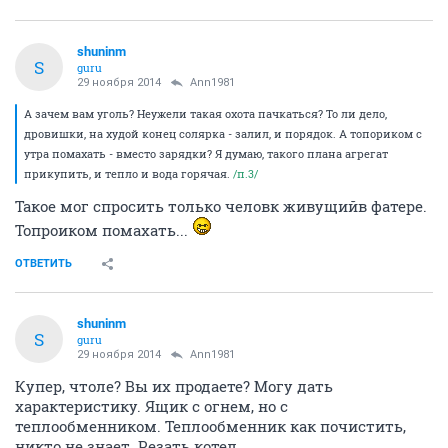
shuninm
S
guru
29 ноября 2014
Ann1981
А зачем вам уголь? Неужели такая охота пачкаться? То ли дело,
дровишки, на худой конец солярка - залил, и порядок. А топориком с
утра помахать - вместо зарядки? Я думаю, такого плана агрегат
прикупить, и тепло и вода горячая.
/п.3/
Такое мог спросить только человк живущийв фатере.
Топроиком помахать...
ОТВЕТИТЬ
shuninm
S
guru
29 ноября 2014
Ann1981
Купер, чтоле? Вы их продаете? Могу дать
характеристику. Ящик с огнем, но с
теплообменником. Теплообменник как почистить,
никто не знает. Резать котел.