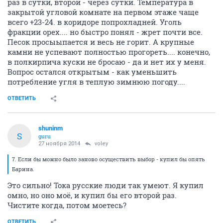
раз в сутки, второй - через сутки. Температура в
закрытой угловой комнате на первом этаже чаще
всего +23-24. в коридоре попрохладней. Уголь
фракции орех.... но быстро понял - жрет почти все.
Песок просыыпается и весь не горит. А крупные
камни не успевают полностью прогореть.... конечно,
в полкирпича куски не бросаю - да и нет их у меня.
Вопрос остался открытым - как уменьшить
потребление угля в теплую зимнюю погоду....
ОТВЕТИТЬ
shuninm
S
guru
27 ноября 2014
voley
7. Если бы можно было заново осуществить выбор - купил бы опять
Барина.
Это сильно! Тока русские люди так умеют. Я купил
омно, но оно моё, и купил бы его второй раз.
Чистите когда, потом моетесь?
ОТВЕТИТЬ