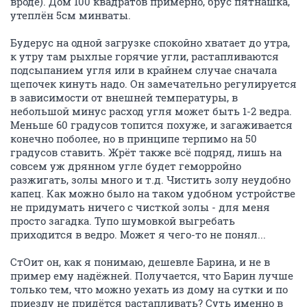
вроде). Дом 100 квадратов примерно, брус пятнашка,
утеплён 5см минваты.
Будерус на одной загрузке спокойно хватает до утра,
к утру там рыхлые горячие угли, растапливаются
подсыпанием угля или в крайнем случае сначала
щепочек кинуть надо. Он замечательно регулируется
в зависимости от внешней температуры, в
небольшой минус расход угля может быть 1-2 ведра.
Меньше 60 градусов топится похуже, и загаживается
конечно поболее, но в принципе терпимо на 50
градусов ставить. Жрёт также всё подряд, лишь на
совсем уж дрянном угле будет геморройно
разжигать, золы много и т.д. Чистить золу неудобно
капец. Как можно было на таком удобном устройстве
не придумать ничего с чисткой золы - для меня
просто загадка. Тупо шумовкой выгребать
приходится в ведро. Может я чего-то не понял...
СтОит он, как я понимаю, дешевле Барина, и не в
пример ему надёжней. Получается, что Барин лучше
только тем, что можно уехать из дому на сутки и по
приезду не придётся растапливать? Суть именно в