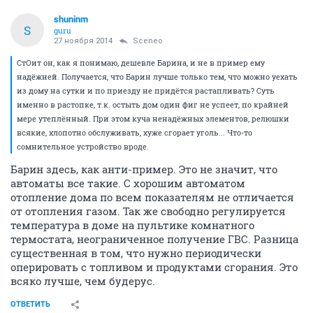
shuninm
S
guru
27 ноября 2014
Sceneo
СтОит он, как я понимаю, дешевле Барина, и не в пример ему
надёжней. Получается, что Барин лучше только тем, что можно уехать
из дому на сутки и по приезду не придётся растапливать? Суть
именно в растопке, т.к. остыть дом один фиг не успеет, по крайней
мере утеплённый. При этом куча ненадёжных элементов, релюшки
всякие, хлопотно обслуживать, хуже сгорает уголь... Что-то
сомнительное устройство вроде.
Барин здесь, как анти-пример. Это не значит, что
автоматы все такие. С хорошим автоматом
отопление дома по всем показателям не отличается
от отопления газом. Так же свободно регулируется
температура в доме на пультике комнатного
термостата, неограниченное получение ГВС. Разница
существенная в том, что нужно периодически
оперировать с топливом и продуктами сгорания. Это
всяко лучше, чем будерус.
ОТВЕТИТЬ