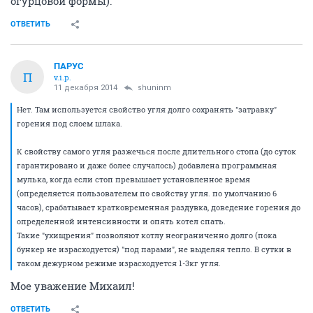
огурцовой формы).
ОТВЕТИТЬ
ПАРУС
П
v.i.p.
11 декабря 2014
shuninm
Нет. Там используется свойство угля долго сохранять "затравку"
горения под слоем шлака.
К свойству самого угля разжечься после длительного стопа (до суток
гарантировано и даже более случалось) добавлена программная
мулька, когда если стоп превышает установленное время
(определяется пользователем по свойству угля. по умолчанию 6
часов), срабатывает кратковременная раздувка, доведение горения до
определенной интенсивности и опять котел спать.
Такие "ухищрения" позволяют котлу неограниченно долго (пока
бункер не израсходуется) "под парами", не выделяя тепло. В сутки в
таком дежурном режиме израсходуется 1-3кг угля.
Мое уважение Михаил!
ОТВЕТИТЬ