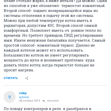
плане столько жарко, а ниже нельзя? Да можно. Один
из способов я уже обозначил- термостат комнатный.
Второй способ- подмес возвращающейся воды из
системы отполения в подачу этой же системы.
Можно при любой температуре котла иметь в
радиаторах, допустим 40С. Второй способ самый
комфортный. Позволяет иметь оч. ровное тепло по
времени. Но требует приводов, ПИД регулирования
ими. Иначе ненужная балалайка получается. Самый
простой сопособ- комнатный термос. Далеко не
каждый котелок может его использовать.
Большинство котлов не умеет регулировать
мощность до нуля и возникает проблема- куда
девать тепло котлу, когда термостат больше не
просит нагрева.
ОТВЕТИТЬ
voley
V
activist
28 ноября 2014
shuninm
По поводу контролеров и реле. я разобрался в