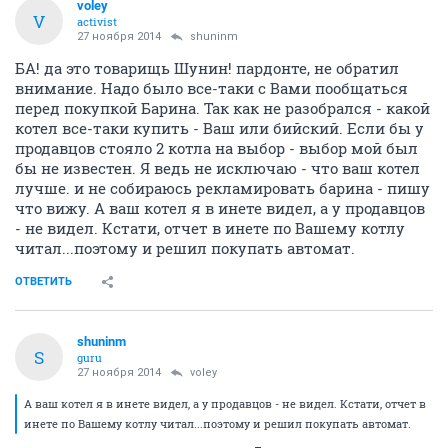
voley
V
activist
27 ноября 2014
shuninm
БА! да это товарищь Шунин! пардонте, не обратил
внимание. Надо было все-таки с Вами пообщаться
перед покупкой Барина. Так как не разобрался - какой
котел все-таки купить - Ваш или бийский. Если бы у
продавцов стояло 2 котла на выбор - выбор мой был
бы не известен. Я ведь не исключаю - что ваш котел
лучше. и не собираюсь рекламировать барина - пишу
что вижу. А ваш котел я в инете видел, а у продавцов
- не видел. Кстати, отчет в инете по Вашему котлу
читал...поэтому и решил покупать автомат.
ОТВЕТИТЬ
shuninm
S
guru
27 ноября 2014
voley
А ваш котел я в инете видел, а у продавцов - не видел. Кстати, отчет в
инете по Вашему котлу читал...поэтому и решил покупать автомат.