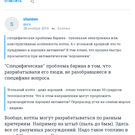
ОТВЕТИТЬ
shuninm
S
guru
28 ноября 2014
Sceneo
специфическая проблема Барина - тупенькая электроника или
конструктивная особенность котла. А с угольной крошкой что-то
придумано в хороших автоматах? В том плане, что крошка быстро
просыпается при автоматическом "ворошении".
"Специфическая" проблема барина в том, что
разрабатывали его люди, не разобравшиеся в
специфике вопроса.
Угольный котёл - даже хороший - плохо топится ниже 50 градусов
теплоносителя. Что в этом направлении могут предложить
производители хороших автоматов? Перерасход угля на слабом морозе
- видимо
Вообще, котлы могут разрабатываться по разным
критериям. Например на штыб (пыль до 6мм). Здесь
все от разумных рассуждений. Надо такое топливо в