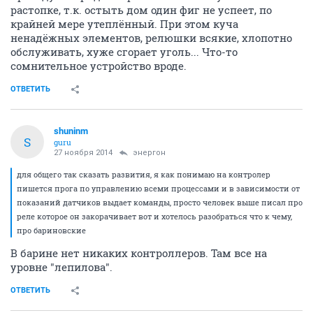
растопке, т.к. остыть дом один фиг не успеет, по
крайней мере утеплённый. При этом куча
ненадёжных элементов, релюшки всякие, хлопотно
обслуживать, хуже сгорает уголь... Что-то
сомнительное устройство вроде.
ОТВЕТИТЬ
shuninm
S
guru
27 ноября 2014
энергон
для общего так сказать развития, я как понимаю на контролер
пишется прога по управлению всеми процессами и в зависимости от
показаний датчиков выдает команды, просто человек выше писал про
реле которое он закорачивает вот и хотелось разобраться что к чему,
про бариновские
В барине нет никаких контроллеров. Там все на
уровне "лепилова".
ОТВЕТИТЬ