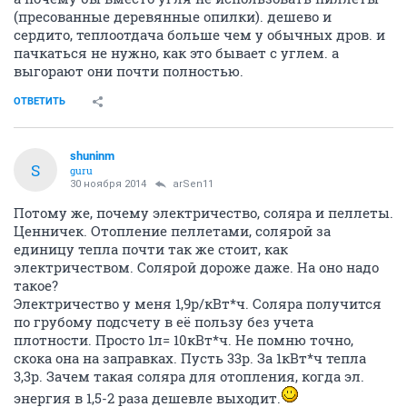
(пресованные деревянные опилки). дешево и
сердито, теплоотдача больше чем у обычных дров. и
пачкаться не нужно, как это бывает с углем. а
выгорают они почти полностью.
ОТВЕТИТЬ
shuninm
S
guru
30 ноября 2014
arSen11
Потому же, почему электричество, соляра и пеллеты.
Ценничек. Отопление пеллетами, солярой за
единицу тепла почти так же стоит, как
электричеством. Солярой дороже даже. На оно надо
такое?
Электричество у меня 1,9р/кВт*ч. Соляра получится
по грубому подсчету в её пользу без учета
плотности. Просто 1л= 10кВт*ч. Не помню точно,
скока она на заправках. Пусть 33р. За 1кВт*ч тепла
3,3р. Зачем такая соляра для отопления, когда эл.
энергия в 1,5-2 раза дешевле выходит.