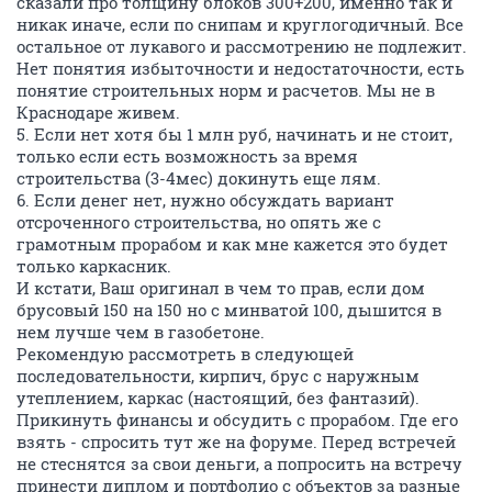
сказали про толщину блоков 300+200, именно так и
никак иначе, если по снипам и круглогодичный. Все
остальное от лукавого и рассмотрению не подлежит.
Нет понятия избыточности и недостаточности, есть
понятие строительных норм и расчетов. Мы не в
Краснодаре живем.
5. Если нет хотя бы 1 млн руб, начинать и не стоит,
только если есть возможность за время
строительства (3-4мес) докинуть еще лям.
6. Если денег нет, нужно обсуждать вариант
отсроченного строительства, но опять же с
грамотным прорабом и как мне кажется это будет
только каркасник.
И кстати, Ваш оригинал в чем то прав, если дом
брусовый 150 на 150 но с минватой 100, дышится в
нем лучше чем в газобетоне.
Рекомендую рассмотреть в следующей
последовательности, кирпич, брус с наружным
утеплением, каркас (настоящий, без фантазий).
Прикинуть финансы и обсудить с прорабом. Где его
взять - спросить тут же на форуме. Перед встречей
не стеснятся за свои деньги, а попросить на встречу
принести диплом и портфолио с объектов за разные