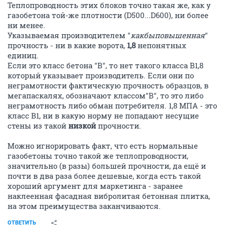
Теплопроводность этих блоков точно такая же, как у
газобетона той-же плотности (D500...D600), ни более
ни менее.
Указываемая производителем "
какбыповышенная
"
прочность - ни в какие ворота,
1,8
непонятных
единиц.
Если это класс бетона "В", то нет такого класса В1,8
который указывает производитель. Если они по
неграмотности фактическую прочность образцов, в
мегапаскалях, обозначают классом"В", то это либо
неграмотность либо обман потребителя. 1,8 МПА - это
класс В1, ни в какую норму не попадают несущие
стены из такой
низкой
прочности.
Можно игнорировать факт, что есть нормальные
газобетоны точно такой же теплопроводности,
значительно (в разы) большей прочности, да ещё и
почти в два раза более дешевые, когда есть такой
хороший аргумент для маркетинга - заранее
наклеенная фасадная вибролитая бетонная плитка,
на этом преимущества заканчиваются.
ОТВЕТИТЬ