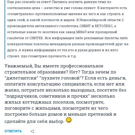
Еще раз спасибо за ответ! Пытаюсь изучить данную тему по
соотношению цена – качество и уже голова пухнет. В интернете есть
«геометрально» противоположные мнения из чего и как строить в
один слой, и какой плотности и марки. В Новосибирской области 2
производителя автоклавного газобетона, СИБИТ и БЕТОЛЕКС, а
остальные какая-то экзотика как завод МИАЛ или пропареный
газобетон от СИНТЕК. Вся информация либо рекламные буклеты либо
конкурентные поклепы менеджеров разных производителей друг на
друга. А нужна информация от тех кто в руках держал и из него
строил. про геометрию прочность и т.д.
Уважаемый, Вы имеете профессиональное
строительное образование? Нет? Тогда зачем по
"дилетантски" "пухнете головой"? Если есть деньги,
оплатите консультацию специалиста, если нет или
жалко, потратьте несколько выходных, посетите без
"подрядчиков, советников и прочих" несколько
жилых коттеджных поселков, посмотрите,
поговорите с жильцами, посмотрите из чего
построено больше домов и меньше претензий и
сделайте для себя выбор.
ОТВЕТИТЬ