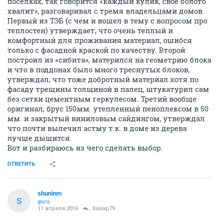
поселках, так говорится «каждый кулик, свое болото
хвалит», разговаривал с тремя владельцами домов.
Первый из ТЭБ (с чем и вошел в тему с вопросом про
теплостен) утверждает, что очень теплый и
комфортный для проживания материал, ошибся
только с фасадной краской по качеству. Второй
построил из «сибита», матерился на геометрию блока
и что в поддонах было много треснутых блоков,
утверждал, что тоже добротный материал хотя по
фасаду трещины толщиной в палец, штукатурил сам
без сетки цементным геркулесом. Третий вообще
оригинал, брус 150мм. утепленный пеноплексом в 50
мм. и закрытый виниловым сайдингом, утверждал
что почти вылечил астму т.к. в доме из дерева
лучше дышится.
Вот и разбираюсь из чего сделать выбор.
ОТВЕТИТЬ
shuninm
S
guru
11 апреля 2016
Хазар79