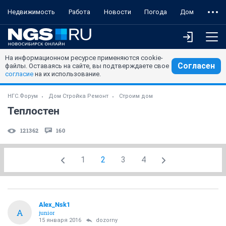
Недвижимость
Работа
Новости
Погода
Дом
На информационном ресурсе применяются cookie-
Согласен
файлы. Оставаясь на сайте, вы подтверждаете свое
согласие
на их использование.
НГС.Форум
Дом Стройка Ремонт
Строим дом
Теплостен
121362
160
1
2
3
4
Alex_Nsk1
A
junior
15 января 2016
dozorny