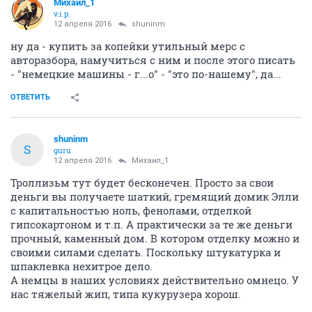
Михаил_1
v.i.p.
12 апреля 2016
shuninm
ну да - купить за копейки утильный мерс с
авторазбора, намучиться с ним и после этого писать
- "немецкие машины - г...о" - "это по-нашему", да...
ОТВЕТИТЬ
shuninm
S
guru
12 апреля 2016
Михаил_1
Троллизьм тут будет бесконечен. Просто за свои
деньги вы получаете шаткий, гремящий домик Элли
с капитальностью ноль, фенолами, отделкой
гипсокартоном и т.п. А практически за те же деньги
прочный, каменный дом. В котором отделку можно и
своими силами сделать. Поскольку штукатурка и
шпаклевка нехитрое дело.
А немцы в наших условиях действительно омнецо. У
нас тяжелый жип, типа кукурузера хорош.