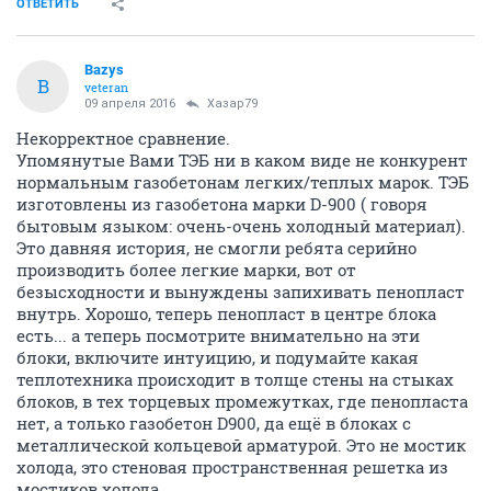
ОТВЕТИТЬ
Bazys
B
veteran
09 апреля 2016
Хазар79
Некорректное сравнение.
Упомянутые Вами ТЭБ ни в каком виде не конкурент
нормальным газобетонам легких/теплых марок. ТЭБ
изготовлены из газобетона марки D-900 ( говоря
бытовым языком: очень-очень холодный материал).
Это давняя история, не смогли ребята серийно
производить более легкие марки, вот от
безысходности и вынуждены запихивать пенопласт
внутрь. Хорошо, теперь пенопласт в центре блока
есть... а теперь посмотрите внимательно на эти
блоки, включите интуицию, и подумайте какая
теплотехника происходит в толще стены на стыках
блоков, в тех торцевых промежутках, где пенопласта
нет, а только газобетон D900, да ещё в блоках с
металлической кольцевой арматурой. Это не мостик
холода, это стеновая пространственная решетка из
мостиков холода.