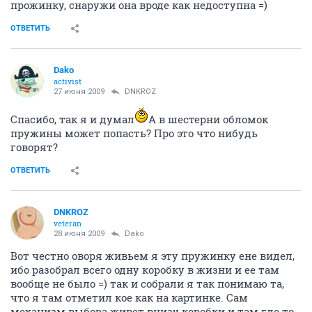
прожинку, снаружи она вроде как недоступна =)
ОТВЕТИТЬ
Dako
activist
27 июня 2009
DNKROZ
Спасибо, так я и думал
А в шестерни обломок
пружины может попасть? Про это что нибудь
говорят?
ОТВЕТИТЬ
DNKROZ
veteran
28 июня 2009
Dako
Вот честно оворя живьем я эту пружинку ене видел,
ибо разобрал всего одну коробку в жизни и ее там
вообще не было =) так и собрали я так понимаю та,
что я там отметил кое как на картинке. Сам
механизм выбора живет внизу коробки и там где то