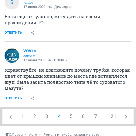
S
junior
17 июля 2009
Димидрол
Если еще актуально, могу дать на время
прохождения ТО.
ОТВЕТИТЬ
VOVka
activist
17 июля 2009
DNKROZ
здравствуйте. не подскажите почему трубка, которая
идет от крышки клапанов до места где вставляется
щуп, была забита полностью типа чё то суховатого
мазута?
ОТВЕТИТЬ
1
2
3
4
5
6
7
...
21
НГС.Форум
Авто
Ремонт и техобслуживание авто