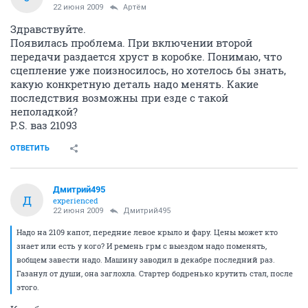
22 июня 2009
Артём
Здравствуйте.
Появилась проблема. При включении второй
передачи раздается хруст в коробке. Понимаю, что
сцепление уже поизносилось, но хотелось бы знать,
какую конкретную деталь надо менять. Какие
последствия возможны при езде с такой
неполадкой?
P.S. ваз 21093
ОТВЕТИТЬ
Дмитрий495
Д
experienced
22 июня 2009
Дмитрий495
Надо на 2109 капот, передние левое крыло и фару. Цены может кто
знает или есть у кого? И ремень грм с выездом надо поменять,
вобщем завести надо. Машину заводил в декабре последний раз.
Газанул от души, она заглохла. Стартер бодренько крутить стал, после
этого.