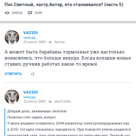
Пос.Светлый, застр.Антар, кто сталкивался? (часть 5)
190321
1000
VAZ333
veteran
22 июня 2009
Артём
А может быть барабаны тормозные уже настолько
изнасились, что больше некуда. Когда колодки новые
ставил, ручник работал какое-то время.
ОТВЕТИТЬ
VAZ333
veteran
22 июня 2009
start12345
Добрый день, уважаемые знатоки!
Позволю себе задать вопрос.
У меня недавно появилась 21099 инжектор (электрооборудование как
в 2115). Сегодня отказалась заводиться. При повороте ключа раздается
щелкающий звук, при этом индикаторы на табло мигают. Первый раз