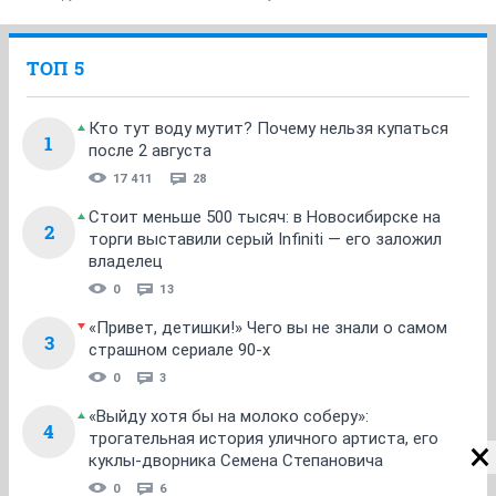
ТОП 5
Кто тут воду мутит? Почему нельзя купаться
1
после 2 августа
17 411
28
Стоит меньше 500 тысяч: в Новосибирске на
2
торги выставили серый Infiniti — его заложил
владелец
0
13
«Привет, детишки!» Чего вы не знали о самом
3
страшном сериале 90-х
0
3
«Выйду хотя бы на молоко соберу»:
4
трогательная история уличного артиста, его
куклы-дворника Семена Степановича
0
6