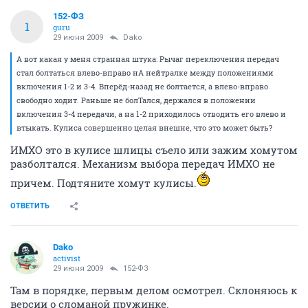
152-ФЗ
1
guru
29 июня 2009
Dako
А вот какая у меня странная штука: Рычаг переключения передач
стал болтаться влево-вправо нА нейтралке между положениями
включения 1-2 и 3-4. Вперёд-назад не болтается, а влево-вправо
свободно ходит. Раньше не болТался, держался в положении
включения 3-4 передачи, а на 1-2 приходилось отводить его влево и
втыкать. Кулиса совершенно целая внешне, что это может быть?
ИМХО это в кулисе шлицы съело или зажим хомутом
разболтался. Механизм выбора передач ИМХО не
причем. Подтяните хомут кулисы.
ОТВЕТИТЬ
Dako
activist
29 июня 2009
152-ФЗ
Там в порядке, первым делом осмотрел. Склоняюсь к
версии о сломаной пружинке.