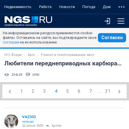
Недвижимость
Работа
Новости
Погода
Дом
На информационном ресурсе применяются cookie-
Согласен
файлы. Оставаясь на сайте, вы подтверждаете свое
согласие
на их использование.
НГС.Форум
Авто
Ремонт и техобслуживание авто
Любители переднеприводных карбюраторных ВАЗ'ов -4
234129
1000
1
2
3
4
5
6
7
...
21
VAZ333
veteran
22 июня 2009
Артём