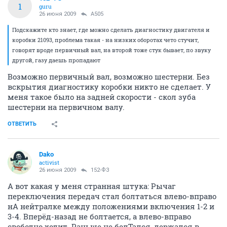
1
guru
26 июня 2009
A505
Подскажите кто знает, где можно сделать диагностику двигателя и
коробки 21093, проблема такая - на низких оборотах чето стучит,
говорят вроде первичный вал, на второй тоже стук бывает, по звуку
другой, газу даешь пропадают
Возможно первичный вал, возможно шестерни. Без
вскрытия диагностику коробки никто не сделает. У
меня такое было на задней скорости - скол зуба
шестерни на первичном валу.
ОТВЕТИТЬ
Dako
activist
26 июня 2009
152-ФЗ
А вот какая у меня странная штука: Рычаг
переключения передач стал болтаться влево-вправо
нА нейтралке между положениями включения 1-2 и
3-4. Вперёд-назад не болтается, а влево-вправо
свободно ходит. Раньше не болТался, держался в