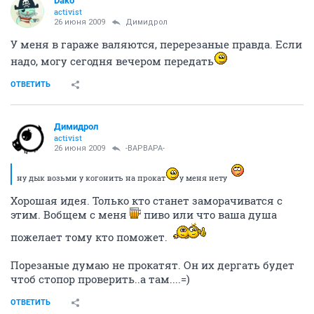
Dako
activist
26 июня 2009
Димидрол
У меня в гараже валяются, перерезаные правда. Если
надо, могу сегодня вечером передать
ОТВЕТИТЬ
Димидрол
activist
26 июня 2009
-ВАРВАРА-
ну дык возьми у когонить на прокат
у меня нету
Хорошая идея. Только кто станет заморачиватся с
этим. Вобщем с меня
пиво или что ваша душа
пожелает тому кто поможет.
Порезаные думаю не прокатят. Он их дергать будет
чтоб стопор проверить..а там....=)
ОТВЕТИТЬ