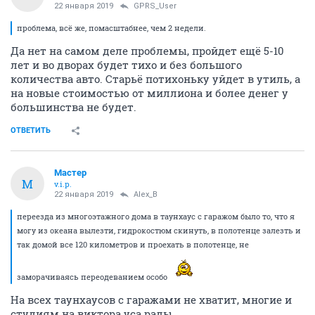
22 января 2019
GPRS_User
проблема, всё же, помасштабнее, чем 2 недели.
Да нет на самом деле проблемы, пройдет ещё 5-10
лет и во дворах будет тихо и без большого
количества авто. Старьё потихоньку уйдет в утиль, а
на новые стоимостью от миллиона и более денег у
большинства не будет.
ОТВЕТИТЬ
Мастер
М
v.i.p.
22 января 2019
Alex_B
переезда из многоэтажного дома в таунхаус с гаражом было то, что я
могу из океана вылезти, гидрокостюм скинуть, в полотенце залезть и
так домой все 120 километров и проехать в полотенце, не
заморачиваясь переодеванием особо
На всех таунхаусов с гаражами не хватит, многие и
студиям на виктора уса рады.