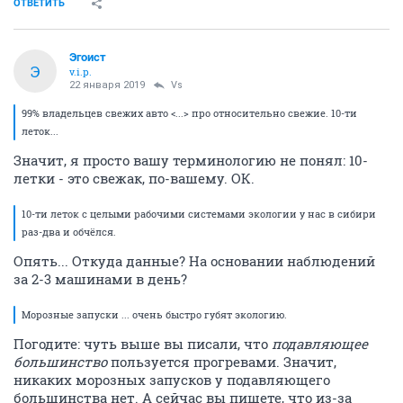
ОТВЕТИТЬ
Эгоист
Э
v.i.p.
22 января 2019
Vs
99% владельцев свежих авто <...> про относительно свежие. 10-ти
леток...
Значит, я просто вашу терминологию не понял: 10-
летки - это свежак, по-вашему. ОК.
10-ти леток с целыми рабочими системами экологии у нас в сибири
раз-два и обчёлся.
Опять... Откуда данные? На основании наблюдений
за 2-3 машинами в день?
Морозные запуски ... очень быстро губят экологию.
Погодите: чуть выше вы писали, что
подавляющее
большинство
пользуется прогревами. Значит,
никаких морозных запусков у подавляющего
большинства нет. А сейчас вы пишете, что из-за