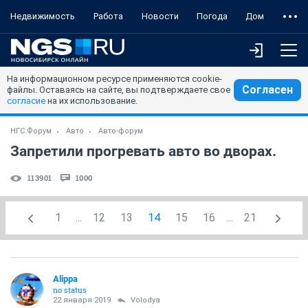
Недвижимость
Работа
Новости
Погода
Дом
На информационном ресурсе применяются cookie-
Согласен
файлы. Оставаясь на сайте, вы подтверждаете свое
согласие
на их использование.
НГС.Форум
Авто
Авто-форум
Запретили прогревать авто во дворах.
113901
1000
1
...
12
13
14
15
16
...
21
Alippa
no status
22 января 2019
Volodya