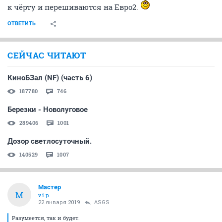
к чёрту и перешиваются на Евро2.
ОТВЕТИТЬ
СЕЙЧАС ЧИТАЮТ
КиноБЗал (NF) (часть 6)
187780
746
Березки - Новолуговое
289406
1001
Дозор светлосуточный.
140529
1007
Мастер
М
v.i.p.
22 января 2019
ASGS
Разумеется, так и будет.