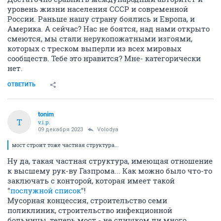
уровень жизни населения СССР и современной
России. Раньше нашу страну боялись и Европа, и
Америка. А сейчас? Нас не боятся, над нами открыто
смеются, мы стали нерукопожатными изгоями,
которых с треском выперли из всех мировых
сообществ. Тебе это нравится? Мне- категорически
нет.
ОТВЕТИТЬ
tonim
T
v.i.p.
09 декабря 2023
Volodya
мост строит тоже частная структура...
Ну да, такая частная структура, имеющая отношение
к высшему рук-ву Газпрома... Как можно было что-то
заключать с конторой, которая имеет такой
"
послужной
список
"!
Мусорная концессия, строительство семи
поликлиник, строительство инфекционной
больницы, теперь мост - не слишком ли много