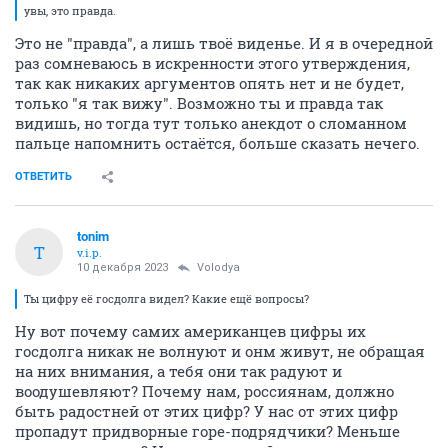
увы, это правда.
Это не "правда", а лишь твоё виденье. И я в очередной
раз сомневаюсь в искренности этого утверждения,
так как никаких аргументов опять нет и не будет,
только "я так вижу". Возможно ты и правда так
видишь, но тогда тут только анекдот о сломанном
пальце напомнить остаётся, больше сказать нечего.
ОТВЕТИТЬ
tonim
T
v.i.p.
10 декабря 2023
Volodya
Ты цифру её госдолга видел? Какие ещё вопросы?
Ну вот почему самих американцев цифры их
госдолга никак не волнуют и онм живут, не обращая
на них внимания, а тебя они так радуют и
воодушевляют? Почему нам, россиянам, должно
быть радостней от этих цифр? У нас от этих цифр
пропадут придворные горе-подрядчики? Меньше