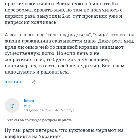
практически ничего. Война нужна была что бы
переформатировать мир, но там не получилось с
первого раза, замутили 2-ю, тут прокатило уже и
депрессия кончилась.
А вот это вот всё "горе-подрядчики", "яйца", это вот на
жизни гражданина сказывается мало. Даже рост яиц,
вряд ли они в чей-то пищевой корзине занимают
существенную долю. Но если лечь и не
сопротивляться, то будет как в Югославии,
например, ну, то есть, вообще не до яиц. Вот о чём
надо думать и радоваться.
ОТВЕТИТЬ
tonim
T
v.i.p.
10 декабря 2023
Volodya
что бы было откуда ресурсы черпать
Ну так, ради интереса, что кукловоды черпают из
конфликта на Украине?