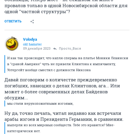
провалов только в одной Новосибирской области для
одной "частной структуры"?
ОТВЕТИТЬ
Volodya
old hamster
09 декабря 2023
Просто_Вася
И как так происходит, что капля спермы на платье Моники Левински
в "сраной Америке" чуть не привели Клинтона к импичменту,
Уотергейт вообще сместил с должности Никсона
Давай поговорим о количестве преждевременно
погибших, знающих о делах Клинтонов, ага... Или
может о более современных делах Байденов
обсудим...
мы стали нерукопожатными изгоями,
Ну да, точно печаль, читал недавно как встречали
арабы изгоев и Президента Германии, в сравнении.
выперли из всех мировых сообществ. Тебе это нравится? Мне-
категорически нет.