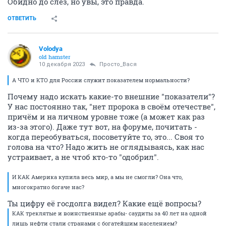
Обидно до слёз, но увы, это правда.
ОТВЕТИТЬ
Volodya
old hamster
10 декабря 2023
Просто_Вася
А ЧТО и КТО для России служит показателем нормальности?
Почему надо искать какие-то внешние "показатели"?
У нас постоянно так, "нет пророка в своём отечестве",
причём и на личном уровне тоже (а может как раз
из-за этого). Даже тут вот, на форуме, почитать -
когда переобуваться, посоветуйте то, это... Своя то
голова на что? Надо жить не оглядываясь, как нас
устраивает, а не чтоб кто-то "одобрил".
И КАК Америка купила весь мир, а мы не смогли? Она что,
многократно богаче нас?
Ты цифру её госдолга видел? Какие ещё вопросы?
КАК треклятые и воинственные арабы- саудиты за 40 лет на одной
лишь нефти стали странами с богатейшим населением?