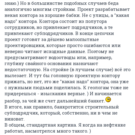
знаю.) Но в большинстве подобных случаев беда
аналогично многим стройкам. Проект разрабатывает
некая контора за хорошие бабки. Не с улицы, а "какая
надо" контора. Контора состоит из полутора
сотрудников, но привлекает подрядчиков, а те
привлекают субподрядчиков. В конце цепочки
проект готовят за дёшево малоопытные
проектировщики, которые просто ошибаются или
неверно читают исходные данные. Поэтому не
предусматривают водоотводы или, например,
глубину свайного основания назначают
недостаточную. На стройке (в лучшем случае) всё это
вылезает. И тут бы головную проектную контору
прижать, но нет, это же "какая надо" контора, она уже
с нужными людьми поделилась. К геологам тоже не
придерешься - изыскания верные. ) И начинается
разбор, за чей же счет дальнейший банкет.
В итоге, как правило, банкротится строительный
субподрядчик, который, собственно, ни в чем не
виноват.
В общем, стандартная картина. Я когда на нефтянке
работал, насмотрелся много такого. )