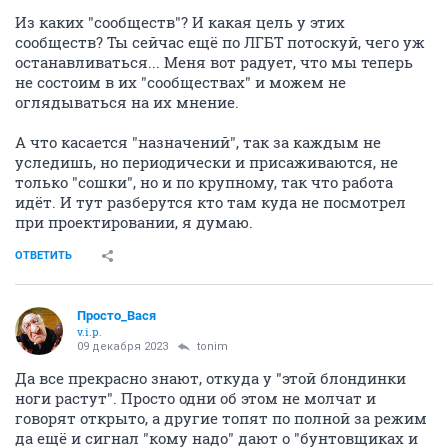
Из каких "сообществ"? И какая цель у этих
сообществ? Ты сейчас ещё по ЛГБТ потоскуй, чего уж
останавливаться... Меня вот радует, что мы теперь
не состоим в их "сообществах" и можем не
оглядываться на их мнение.
А что касается "назначений", так за каждым не
уследишь, но периодически и присаживаются, не
только "сошки", но и по крупному, так что работа
идёт. И тут разберутся кто там куда не посмотрел
при проектировании, я думаю.
ОТВЕТИТЬ
Просто_Вася
v.i.p.
09 декабря 2023
tonim
Да все прекрасно знают, откуда у "этой блондинки
ноги растут". Просто одни об этом не молчат и
говорят открыто, а другие топят по полной за режим
да ещё и сигнал "кому надо" дают о "бунтовщиках и