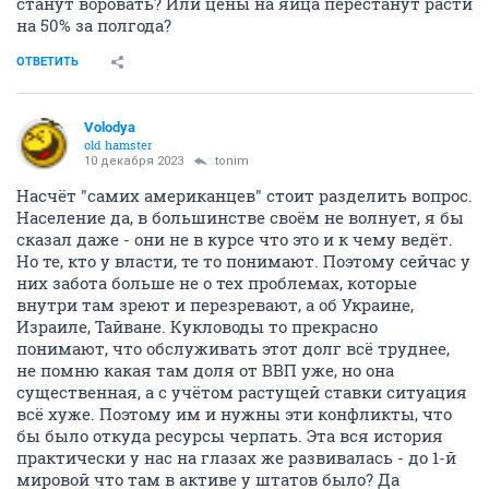
станут воровать? Или цены на яйца перестанут расти
на 50% за полгода?
ОТВЕТИТЬ
Volodya
old hamster
10 декабря 2023
tonim
Насчёт "самих американцев" стоит разделить вопрос.
Население да, в большинстве своём не волнует, я бы
сказал даже - они не в курсе что это и к чему ведёт.
Но те, кто у власти, те то понимают. Поэтому сейчас у
них забота больше не о тех проблемах, которые
внутри там зреют и перезревают, а об Украине,
Израиле, Тайване. Кукловоды то прекрасно
понимают, что обслуживать этот долг всё труднее,
не помню какая там доля от ВВП уже, но она
существенная, а с учётом растущей ставки ситуация
всё хуже. Поэтому им и нужны эти конфликты, что
бы было откуда ресурсы черпать. Эта вся история
практически у нас на глазах же развивалась - до 1-й
мировой что там в активе у штатов было? Да