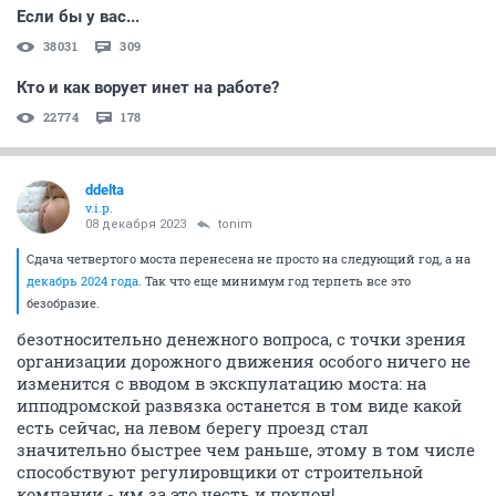
Если бы у вас...
38031
309
Кто и как ворует инет на работе?
22774
178
ddelta
v.i.p.
08 декабря 2023
tonim
Сдача четвертого моста перенесена не просто на следующий год, а на
декабрь 2024 года
. Так что еще минимум год терпеть все это
безобразие.
безотносительно денежного вопроса, с точки зрения
организации дорожного движения особого ничего не
изменится с вводом в экскпулатацию моста: на
ипподромской развязка останется в том виде какой
есть сейчас, на левом берегу проезд стал
значительно быстрее чем раньше, этому в том числе
способствуют регулировщики от строительной
компании - им за это честь и поклон!