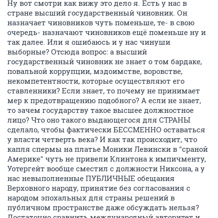
Ну вот смотри как вижу это дело я. Есть у нас в
стране высший государственный чиновник. Он
назначает чиновников чуть поменьше, те- в свою
очередь- назначают чиновников ещё поменьше ну и
так далее. Или я ошибаюсь и у нас чинуши
выборные? Отсюда вопрос: а высший
государственный чиновник не знает о том бардаке,
повальной коррупции, мздоимстве, воровстве,
некомпетентности, которые осуществляют его
ставленники? Если знает, то почему не принимает
мер к предотвращению подобного? А если не знает,
то зачем государству такое высшее должностное
лицо? Что оно такого выдающегося для СТРАНЫ
сделало, чтобы фактически БЕССМЕННО оставаться
у власти четверть века? И как так происходит, что
капля спермы на платье Моники Левински в "сраной
Америке" чуть не привели Клинтона к импичменту,
Уотергейт вообще сместил с должности Никсона, а у
нас невыполненные ПУБЛИЧНЫЕ обещания
Верховного народу, принятие без согласования с
народом эпохальных для страны решений в
публичном пространстве даже обсуждать нельзя?
Достаточно сравнить международный авторитет и