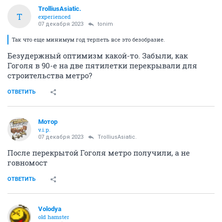
TrolliusAsiatic.
T
experienced
07 декабря 2023
tonim
Так что еще минимум год терпеть все это безобразие.
Безудержный оптимизм какой-то. Забыли, как
Гоголя в 90-е на две пятилетки перекрывали для
строительства метро?
ОТВЕТИТЬ
Мотор
v.i.p.
07 декабря 2023
TrolliusAsiatic.
После перекрытой Гоголя метро получили, а не
говномост
ОТВЕТИТЬ
Volodya
old hamster