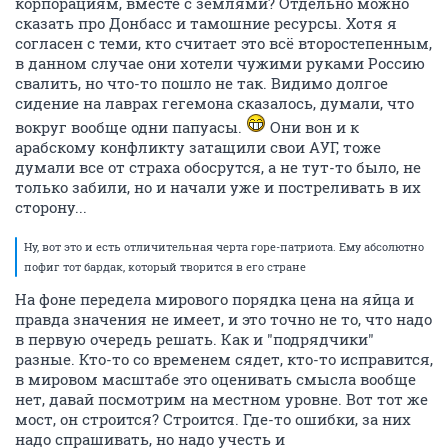
корпорациям, вместе с землями? Отдельно можно
сказать про Донбасс и тамошние ресурсы. Хотя я
согласен с теми, кто считает это всё второстепенным,
в данном случае они хотели чужими руками Россию
свалить, но что-то пошло не так. Видимо долгое
сидение на лаврах гегемона сказалось, думали, что
вокруг вообще одни папуасы.
Они вон и к
арабскому конфликту затащили свои АУГ, тоже
думали все от страха обосрутся, а не тут-то было, не
только забили, но и начали уже и постреливать в их
сторону...
Ну, вот это и есть отличительная черта горе-патриота. Ему абсолютно
пофиг тот бардак, который творится в его стране
На фоне передела мирового порядка цена на яйца и
правда значения не имеет, и это точно не то, что надо
в первую очередь решать. Как и "подрядчики"
разные. Кто-то со временем сядет, кто-то исправится,
в мировом масштабе это оценивать смысла вообще
нет, давай посмотрим на местном уровне. Вот тот же
мост, он строится? Строится. Где-то ошибки, за них
надо спрашивать, но надо учесть и