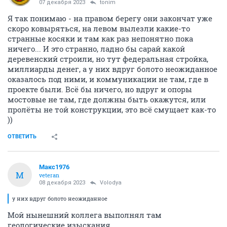
07 декабря 2023
tonim
Я так понимаю - на правом берегу они закончат уже
скоро ковыряться, на левом вылезли какие-то
странные косяки и там как раз непонятно пока
ничего... И это странно, ладно бы сарай какой
деревенский строили, но тут федеральная стройка,
миллиарды денег, а у них вдруг болото неожиданное
оказалось под ними, и коммуникации не там, где в
проекте были. Всё бы ничего, но вдруг и опоры
мостовые не там, где должны быть окажутся, или
пролёты не той конструкции, это всё смущает как-то
))
ОТВЕТИТЬ
Макс1976
М
veteran
08 декабря 2023
Volodya
у них вдруг болото неожиданное
Мой нынешний коллега выполнял там
геологические изыскания.