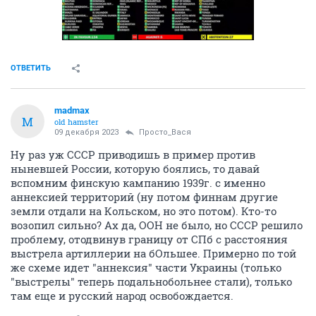
ОТВЕТИТЬ
madmax
M
old hamster
09 декабря 2023
Просто_Вася
Ну раз уж СССР приводишь в пример против
ныневшей России, которую боялись, то давай
вспомним финскую кампанию 1939г. с именно
аннексией территорий (ну потом финнам другие
земли отдали на Кольском, но это потом). Кто-то
возопил сильно? Ах да, ООН не было, но СССР решило
проблему, отодвинув границу от СПб с расстояния
выстрела артиллерии на бОльшее. Примерно по той
же схеме идет "аннексия" части Украины (только
"выстрелы" теперь подальнобольнее стали), только
там еще и русский народ освобождается.