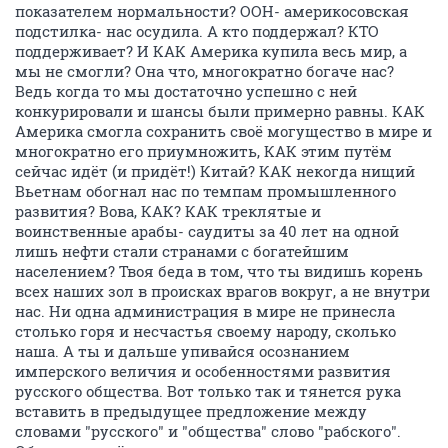
показателем нормальности? ООН- америкосовская
подстилка- нас осудила. А кто поддержал? КТО
поддерживает? И КАК Америка купила весь мир, а
мы не смогли? Она что, многократно богаче нас?
Ведь когда то мы достаточно успешно с ней
конкурировали и шансы были примерно равны. КАК
Америка смогла сохранить своё могущество в мире и
многократно его приумножить, КАК этим путём
сейчас идёт (и придёт!) Китай? КАК некогда нищий
Вьетнам обогнал нас по темпам промышленного
развития? Вова, КАК? КАК треклятые и
воинственные арабы- саудиты за 40 лет на одной
лишь нефти стали странами с богатейшим
населением? Твоя беда в том, что ты видишь корень
всех наших зол в происках врагов вокруг, а не внутри
нас. Ни одна администрация в мире не принесла
столько горя и несчастья своему народу, сколько
наша. А ты и дальше упивайся осознанием
имперского величия и особенностями развития
русского общества. Вот только так и тянется рука
вставить в предыдущее предложение между
словами "русского" и "общества" слово "рабского".