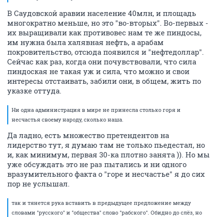
В Саудовской аравии население 40млн, и площадь
многократно меньше, но это "во-вторых". Во-первых -
их выращивали как противовес нам те же пиндосы,
им нужна была халявная нефть, а арабам
покровительство, отсюда появился и "нефтедоллар".
Сейчас как раз, когда они почувствовали, что сила
пиндоская не такая уж и сила, что можно и свои
интересы отстаивать, забили они, в общем, жить по
указке оттуда.
Ни одна администрация в мире не принесла столько горя и
несчастья своему народу, сколько наша.
Да ладно, есть множество претендентов на
лидерство тут, я думаю там не только пьедестал, но
и, как минимум, первая 30-ка плотно занята )). Но мы
уже обсуждать это не раз пытались и ни одного
вразумительного факта о "горе и несчастье" я до сих
пор не услышал.
так и тянется рука вставить в предыдущее предложение между
словами "русского" и "общества" слово "рабского". Обидно до слёз, но