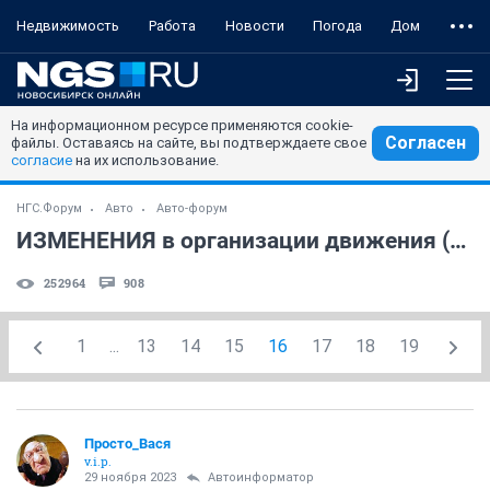
Недвижимость
Работа
Новости
Погода
Дом
На информационном ресурсе применяются cookie-
Согласен
файлы. Оставаясь на сайте, вы подтверждаете свое
согласие
на их использование.
НГС.Форум
Авто
Авто-форум
ИЗМЕНЕНИЯ в организации движения (часть 2)
252964
908
1
...
13
14
15
16
17
18
19
Просто_Вася
v.i.p.
29 ноября 2023
Автоинформатор