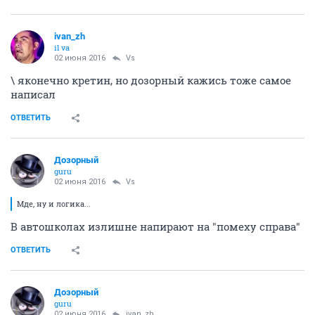
ivаn_zh
il va
02 июня 2016
Vs
\ яконечно кретин, но дозорный кажись тоже самое
написал
ОТВЕТИТЬ
Дозорный
guru
02 июня 2016
Vs
Мде, ну и логика...
В автошколах излишне напирают на "помеху справа"
ОТВЕТИТЬ
Дозорный
guru
02 июня 2016
ivаn_zh