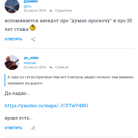
Даниил
guru
02 июня 2016
Глушитель
вспоминается анекдот про "думал проскочу" и про 20
лет стажа
ОТВЕТИТЬ
an_onim
veteran
02 июня 2016
Сэймэй
А судя по гугльстритвью там нет 6 метров, видно сколько там машина
занимает на дороге.
Да ладно...
https://yandex.ru/maps/-/CVTwV4NO
вроде есть...
ОТВЕТИТЬ