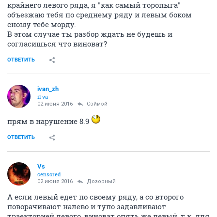
крайнего левого ряда, я "как самый торопыга"
объезжаю тебя по среднему ряду и левым боком
сношу тебе морду.
В этом случае ты разбор ждать не будешь и
согласишься что виноват?
ОТВЕТИТЬ
ivаn_zh
il va
02 июня 2016
Сэймэй
прям в нарушение 8.9
ОТВЕТИТЬ
Vs
censored
02 июня 2016
Дозорный
А если левый едет по своему ряду, а со второго
поворачивают налево и тупо задавливают
траекторией левого, виноват опять же левый, т.к. для