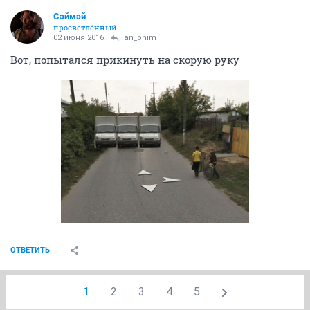
Сэймэй
просветлённый
02 июня 2016
an_onim
Вот, попытался прикинуть на скорую руку
ОТВЕТИТЬ
1
2
3
4
5