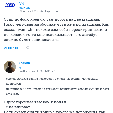
Vld
only vag
02 июня 2016
Глушитель
Судя по фото хрен-то там дорога на две машины.
Плюс легковая на обочине чуть не в полмашины. Как
сказал ivаn_zh - похоже сам себя перехитрил водила
легковой, что-то мне подсказывает, что автобус
сложно будет завиноватить.
ОТВЕТИТЬ
StasRn
guru
02 июня 2016
ivаn_zh
еще бы фоток, а так на легковой не очень "хорошим" человеком
карячется.
из приведенного, чувак на легковой решил быть самым умным и всех
объехать
Одностороннее там как я понял.
Тс не виноват.
Если схему сняли точно с такого же положения как