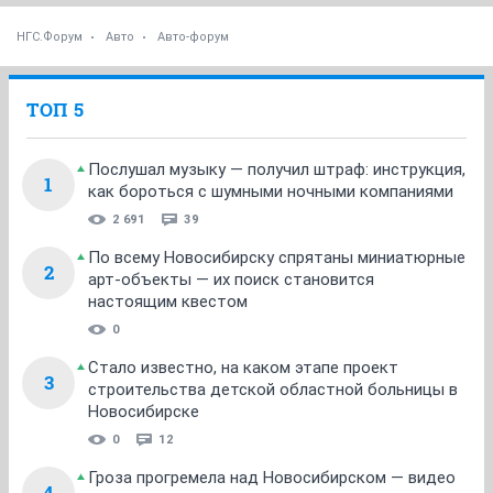
НГС.Форум
Авто
Авто-форум
ТОП 5
Послушал музыку — получил штраф: инструкция,
1
как бороться с шумными ночными компаниями
2 691
39
По всему Новосибирску спрятаны миниатюрные
2
арт-объекты — их поиск становится
настоящим квестом
0
Стало известно, на каком этапе проект
3
строительства детской областной больницы в
Новосибирске
0
12
Гроза прогремела над Новосибирском — видео
4