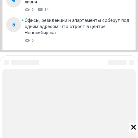
ливня
0
34
Офисы, резиденции и апартаменты соберут под
5
одним адресом: что строят в центре
Новосибирска
0
ЗНАКОМСТВА В НОВОСИБИРСКЕ
ПОГОДА В НОВОСИБИРСКЕ
ПРОБКИ В НОВОСИБИРСКЕ
ФОРУМЫ В НОВОСИБИРСКЕ
ТЕЛЕПРОГРАММА В НОВОСИБИРСКЕ
АФИША В НОВОСИБИРСКЕ
ГОРОСКОП
КУРСЫ ВАЛЮТ В НОВОСИБИРСКЕ
ТУРИЗМ В НОВОСИБИРСКЕ
ПРОМОКОДЫ В НОВОСИБИРСКЕ
РЕКЛАМА В НОВОСИБИРСКЕ