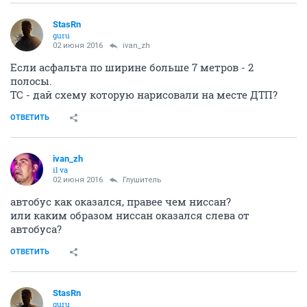
StasRn
guru
02 июня 2016
ivаn_zh
Если асфальта по ширине больше 7 метров - 2
полосы.
ТС - дай схему которую нарисовали на месте ДТП?
ОТВЕТИТЬ
ivаn_zh
il va
02 июня 2016
Глушитель
автобус как оказался, правее чем ниссан?
или каким образом ниссан оказался слева от
автобуса?
ОТВЕТИТЬ
StasRn
guru