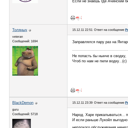
Если не знаешь где Ачинский б
Толяныч
15.12.11 22:51
Ответ на сообщение
Р
veteran
Сообщений: 1694
Заправлялся пару раз на Янтар
Не попасть бы нынче в сводку,
Чтоб по нам не пили водку...(с)
BlackDemon
15.12.11 23:39
Ответ на сообщение
Р
guru
Сообщений: 5718
Народ. Харе прикалываться... п
И если раньше Лукойл выгодно 
неплохого обслуживания ничег