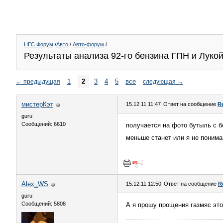
НГС.Форум
/
Авто
/
Авто-форум
/
Результаты анализа 92-го бензина ГПН и Луко
1
2
3
4
5
все
←
предыдущая
следующая
→
мистерКэт
15.12.11 11:47
Ответ на сообщение
R
guru
Сообщений: 6610
получается на фото бутыль с бе
меньше станет или я не поним
Alex_WS
15.12.11 12:50
Ответ на сообщение
R
guru
Сообщений: 5808
А я прошу прощения газмяс эт