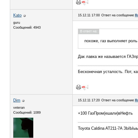
Kato
15.12.11 17:00
Ответ на сообщение
R
guru
Сообщений: 4943
В ответ на:
похоже, газ выполняет роль
Дак лавка же называется ГАЗпр
Бесконечная усталость. Пот, ка
Dim
15.12.11 17:20
Ответ на сообщение
R
veteran
Сообщений: 1089
+100 ГазПром(ешали)вНефть
Toyota Caldina AT211-7A ЗЫЫыы