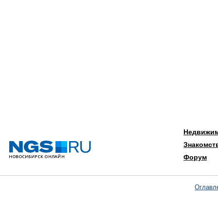
Недвижи
Знакомст
Форум
Оглавл