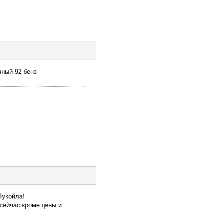
чный 92 бенз
Лукойла!
 сейчас кроме цены и