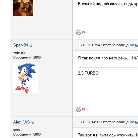
Внешний вид обманчив, ведь кр
Spark84
15.12.11 12:54
Ответ на сообщение
R
veteran
Сообщений: 1600
Я так понял про него речь... Не
2.5 TURBO
Alex_WS
15.12.11 14:37
Ответ на сообщение
R
guru
Сообщений: 5808
Так вот я и пытаюсь уточнить. И