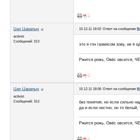
Цап Царапыч
15.12.11 18:02
Ответ на сообщение
R
activist
Сообщений: 313
это я гпн газмясом зову, не я о
Ржится рожь, Овёс овсится,
Цап Царапыч
15.12.11 18:06
Ответ на сообщение
R
activist
Сообщений: 313
без понятия, но если сильно на
да и если честно, он то белый, 
Ржится рожь, Овёс овсится,