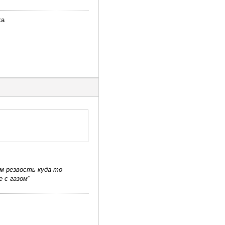
ха
м резвость куда-то
 с газом"