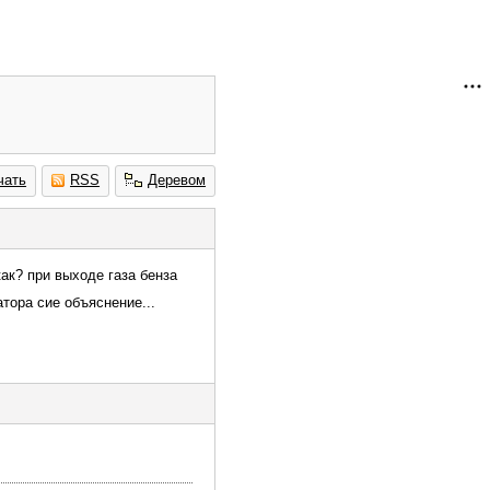
чать
RSS
Деревом
как? при выходе газа бенза
тора сие объяснение...