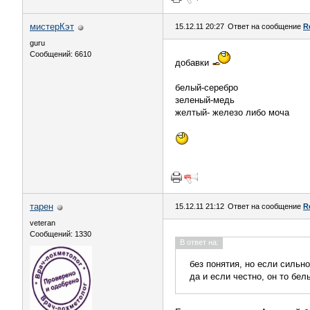
мистерКэт
15.12.11 20:27
Ответ на сообщение
R
guru
Сообщений: 6610
добавки
белый-серебро
зеленый-медь
желтый- железо либо моча
тарен
15.12.11 21:12
Ответ на сообщение
R
veteran
Сообщений: 1330
В ответ на:
без понятия, но если сильно
да и если честно, он то бел