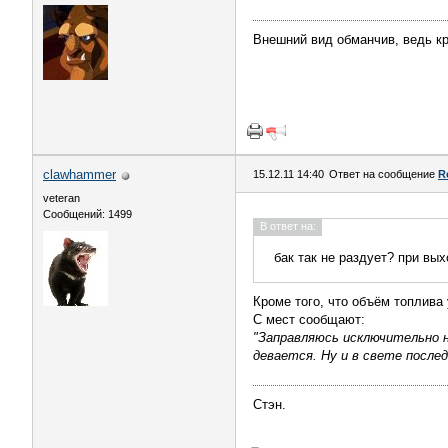
Внешний вид обманчив, ведь кр
clawhammer
15.12.11 14:40
Ответ на сообщение
R
veteran
Сообщений: 1499
В ответ на:
бак так не раздует? при вы
Кроме того, что объём топлива
С мест сообщают:
"Заправляюсь исключительно н
девается. Ну и в свете после
Стэн.