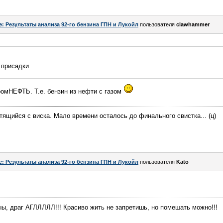
e: Результаты анализа 92-го бензина ГПН и Лукойл
пользователя
clawhammer
 присадки
омНЕФТЬ. Т.е. бензин из нефти с газом
тящийся с виска. Мало времени осталось до финального свистка... (ц)
e: Результаты анализа 92-го бензина ГПН и Лукойл
пользователя
Kato
ы, драг АГЛЛЛЛЛ!!! Красиво жить не запретишь, но помешать можно!!!