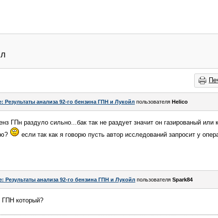
йл
Пе
e: Результаты анализа 92-го бензина ГПН и Лукойл
пользователя
Helico
нз ГПн раздуло сильно...бак так не раздует значит он газированый или 
аю?
если так как я говорю пусть автор исследований запросит у опера
e: Результаты анализа 92-го бензина ГПН и Лукойл
пользователя
Spark84
о ГПН который?