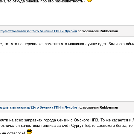
енз, то откуда знаешь про его разноцветность?
езультаты анализа 92-го бензина ГПН и Лукойл
пользователя
Rubberman
е, тот что на перевалке, заметил что машинка лучше едет. Заливаю обы
езультаты анализа 92-го бензина ГПН и Лукойл
пользователя
Rubberman
очти на всех заправках города бензин с Омского НПЗ. То же касается и 
отличался качеством топлива за счёт СургутНефтеГазовского бенза, то
о не осталось!