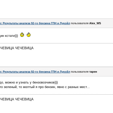
e: Результаты анализа 92-го бензина ГПН и Лукойл
пользователя
Alex_WS
дин кстати)))
 ЧЕЧЕВИЦА ЧЕЧЕВИЦА
e: Результаты анализа 92-го бензина ГПН и Лукойл
пользователя
тарен
до, можно и узнать у бензовозчиков)))
то зеленый, то желтый я про бензин, явно с разных мест...
 ЧЕЧЕВИЦА ЧЕЧЕВИЦА