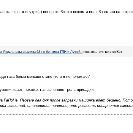
асота скрыта внутри(с) вспороть брюхо ножом и полюбоваться на потро
e: Результаты анализа 92-го бензина ГПН и Лукойл
пользователя
мистерКэт
ходе газа бенза меньше станет или я не понимаю?
 увеличивает, похоже, газ выполняет роль присадки.
а ГаПоНе. Первые два дня после заправки машинка едет бешено. Пото
дних известий, становится понятно, что резвость испаряется вместе