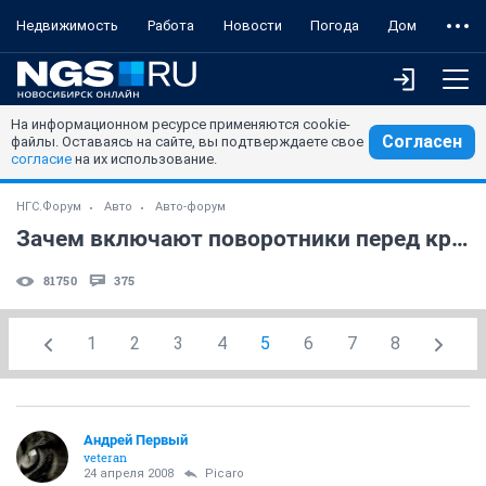
Недвижимость
Работа
Новости
Погода
Дом
На информационном ресурсе применяются cookie-
Согласен
файлы. Оставаясь на сайте, вы подтверждаете свое
согласие
на их использование.
НГС.Форум
Авто
Авто-форум
Зачем включают поворотники перед кругом?
81750
375
1
2
3
4
5
6
7
8
Андрей Первый
veteran
24 апреля 2008
Picaro