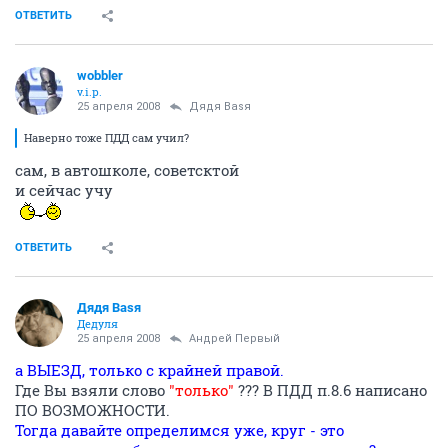
ОТВЕТИТЬ
wobbler
v.i.p.
25 апреля 2008
Дядя Ваsя
Наверно тоже ПДД сам учил?
сам, в автошколе, советсктой
и сейчас учу
ОТВЕТИТЬ
Дядя Ваsя
Дедуля
25 апреля 2008
Андрей Первый
а ВЫЕЗД, только с крайней правой.
Где Вы взяли слово
"только"
??? В ПДД п.8.6 написано
ПО ВОЗМОЖНОСТИ.
Тогда давайте определимся уже, круг - это