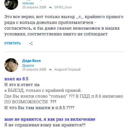
veteran
25 апреля 2008
GPRS_User
Это все верно, вот только выезд _с_ крайнего правого
ряда с кольца довольно проблематичен -
согласитесь, я бы даже сказал невозможен в наших
условиях, соответственно никто не соблюдает
ОТВЕТИТЬ
Дядя Ваsя
Дедуля
25 апреля 2008
Андрей Первый
взял из 8.5
И это в ответ на
а ВЫЕЗД, только с крайней правой.
Где Вы взяли слово "только" ??? В ПДД п.8.6 написано
ПО ВОЗМОЖНОСТИ.
???
И что Вы там нашли в п.8.5.????
мне не нравится, я как раз за включение
Я не спрашивал:кому как нравится!!!