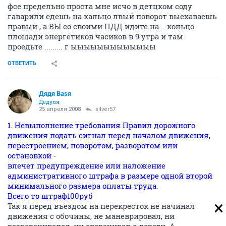
фсе предельно проста мне исчо в детцком соду
гаварили едешь на кальцо лвый поворот выехаваешь
правый , а ВЫ со своими ПДД идите на .. кольцо
площади энергетиков часиков в 9 утра и там
проедьте ......... г ыыыыыыыыыыыыы
ОТВЕТИТЬ
Дядя Ваsя
Дедуля
25 апреля 2008
silver57
1. Невыполнение требования Правил дорожного
движения подать сигнал перед началом движения,
перестроением, поворотом, разворотом или
остановкой -
влечет предупреждение или наложение
административного штрафа в размере одной второй
минимального размера оплаты труда.
Всего то штраф100руб
Так я перед въездом на перекресток не начинал
движения с обочины, не маневрировал, ни