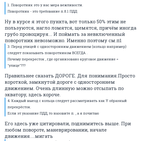
1. Поворотник это у нас мера вежливости.
Поворотник - это требование п.8.1 ПДД
Ну в курсе я этого пункта, вот только 50% этим не
пользуются, нагло ломятся, щемятся, причём иногда
грубо провоцируя... И поймать за невключенный
поворотник невозможно. Именно поэтому см.п1
3. Перед улицей с односторонним движением (кольцо например)
следует показывать поворотником ВСЕГДА .
Почему перекресток , где организовано круговое движение =
"улице"???
Правильнее сказать ДОРОГЕ. Для понимания.Просто
короткой, замкнутой дороге с одностороннем
движением. Очень длинную можно отсыпать по
экватору, здесь короче.
4. Каждый выезд с кольца следует рассматривать как Y образный
перекрёсток.
Если эт указание ПДД, то назовите п. , а я почитаю
Его здесь уже цитировали, поднимитесь выше. При
любом повороте, маневрировании, начале
движения....мигать