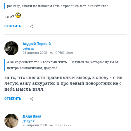
разнеца, знаки по полосам есть? праально, нет. значит что?
где?
ОТВЕТИТЬ
Андрей Первый
veteran
24 апреля 2008
GPRS_User
А за чо респект-то? С волками жить... Летунов-то, которые прям от
центра выскакивают, дохрена.
за то, что сделали правильный выбор, к слову - я не
летун, езжу аккуратно и про левый поворотник не с
неба мысль взял.
ОТВЕТИТЬ
Дядя Ваsя
Дедуля
25 апреля 2008
Землянин