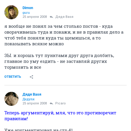
Dimon
guru
25 апреля 2008
Дядя Ваsя
я вообще не понял за чем столько постов - куда
оворачиваешь туда и покажи, и не в правилах дело а
чтоб тебя поняли куда ты щемишься, а то
показывать всякое можно
ЗЫ. и хорошь тут пунктами друг друга долбить,
главное по уму ездить - не заставляй других
тормозить и все
ОТВЕТИТЬ
Дядя Ваsя
Дедуля
25 апреля 2008
Picaro
Теперь аргументируй, мля, что это противоречит
правилам!
Уже аругментировал на стр.41.