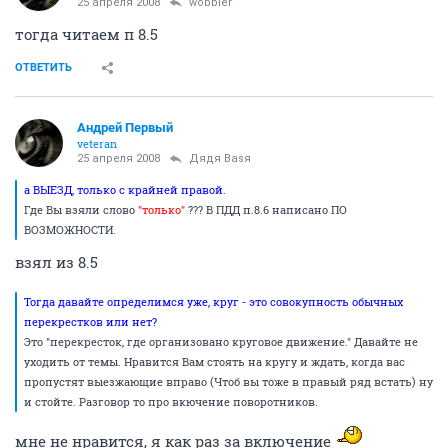
25 апреля 2008
wobbler
тогда читаем п 8.5
ОТВЕТИТЬ
Андрей Первый
veteran
25 апреля 2008
Дядя Ваsя
а ВЫЕЗД, только с крайней правой.
Где Вы взяли слово
"только"
??? В ПДД п.8.6 написано ПО
ВОЗМОЖНОСТИ.
взял из 8.5
Тогда давайте определимся уже, круг - это совокупность обычных
перекрестков или нет?
Это "перекресток, где организовано круговое движение." Давайте не
уходить от темы. Нравится Вам стоять на кругу и ждать, когда вас
пропустят выезжающие вправо (Чтоб вы тоже в правый ряд встать) ну
и стойте. Разговор то про вкючение поворотников.
мне не нравится, я как раз за включение