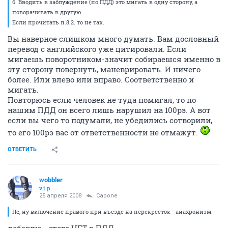
6. Вводить в заблуждение (по ПДД) это мигать в одну сторону, а
поворачивать в другую.
Если прочитать п.8.2. то не так.
Вы наверное слишком много думать. Вам дословный
перевод с английского уже цитировали. Если
мигаешь поворотником-значит собираешся именно в
эту сторону повернуть, маневрировать. И ничего
более. Или влево или вправо. Соответственно и
мигать.
Повторюсь если человек не туда помигал, то по
нашим ПДД он всего лишь нарушил на 100рэ. А вот
если вы чего то подумали, не убедились сотворили,
то его 100рэ вас от ответственности не отмажут.
ОТВЕТИТЬ
wobbler
v.i.p.
25 апреля 2008
Capone
Не, ну включение правого при въезде на перекресток - анахронизм.