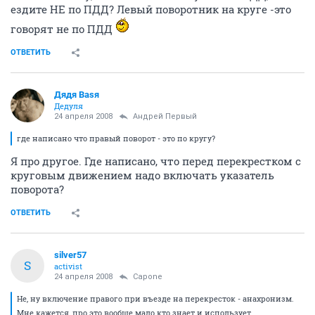
ездите НЕ по ПДД? Левый поворотник на круге -это
говорят не по ПДД
ОТВЕТИТЬ
Дядя Ваsя
Дедуля
24 апреля 2008
Андрей Первый
где написано что правый поворот - это по кругу?
Я про другое. Где написано, что перед перекрестком с
круговым движением надо включать указатель
поворота?
ОТВЕТИТЬ
silver57
S
activist
24 апреля 2008
Capone
Не, ну включение правого при въезде на перекресток - анахронизм.
Мне кажется, про это вообще мало кто знает и использует.