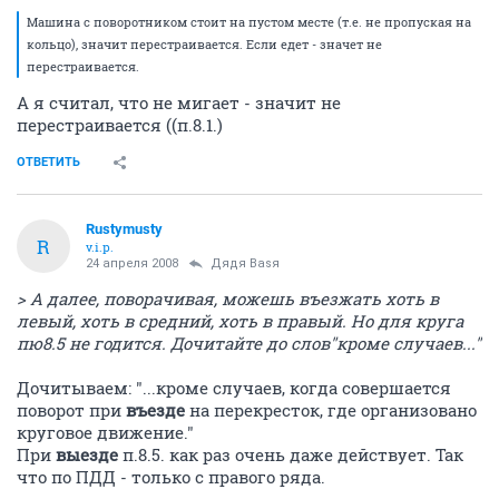
Машина с поворотником стоит на пустом месте (т.е. не пропуская на
кольцо), значит перестраивается. Если едет - значет не
перестраивается.
А я считал, что не мигает - значит не
перестраивается ((п.8.1.)
ОТВЕТИТЬ
Rustymusty
R
v.i.p.
24 апреля 2008
Дядя Ваsя
> А далее, поворачивая, можешь въезжать хоть в
левый, хоть в средний, хоть в правый. Но для круга
пю8.5 не годится. Дочитайте до слов"кроме случаев..."
Дочитываем: "...кроме случаев, когда совершается
поворот при
въезде
на перекресток, где организовано
круговое движение."
При
выезде
п.8.5. как раз очень даже действует. Так
что по ПДД - только с правого ряда.