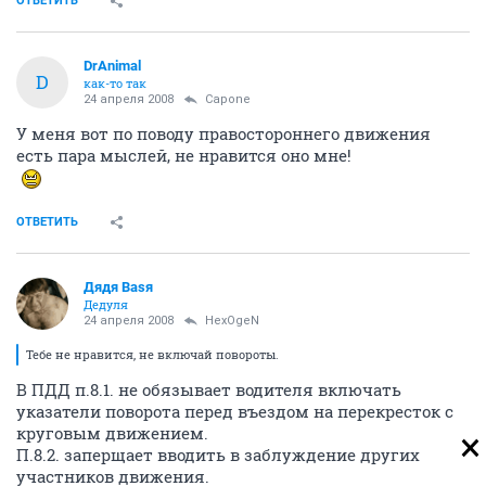
ОТВЕТИТЬ
DrAnimal
D
как-то так
24 апреля 2008
Capone
У меня вот по поводу правостороннего движения
есть пара мыслей, не нравится оно мне!
ОТВЕТИТЬ
Дядя Ваsя
Дедуля
24 апреля 2008
HexOgeN
Тебе не нравится, не включай повороты.
В ПДД п.8.1. не обязывает водителя включать
указатели поворота перед въездом на перекресток с
круговым движением.
П.8.2. заперщает вводить в заблуждение других
участников движения.