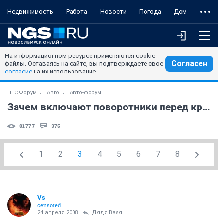
Недвижимость
Работа
Новости
Погода
Дом
На информационном ресурсе применяются cookie-
Согласен
файлы. Оставаясь на сайте, вы подтверждаете свое
согласие
на их использование.
НГС.Форум
Авто
Авто-форум
Зачем включают поворотники перед кругом?
81777
375
1
2
3
4
5
6
7
8
Vs
censored
24 апреля 2008
Дядя Ваsя