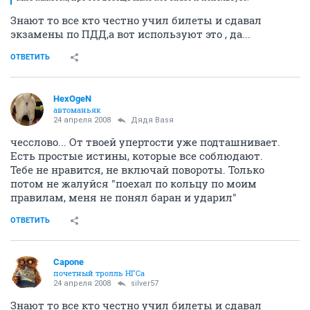
Знают то все кто честно учил билеты и сдавал
экзамены по ПДД,а вот используют это , да...
ОТВЕТИТЬ
HexOgeN
автоманьяк
24 апреля 2008
Дядя Ваsя
чесслово... От твоей упертости уже подташнивает.
Есть простые истины, которые все соблюдают.
Тебе не нравится, не включай повороты. Только
потом не жалуйся "поехал по кольцу по моим
правилам, меня не понял баран и ударил"
ОТВЕТИТЬ
Capone
почетный тролль НГСа
24 апреля 2008
silver57
Знают то все кто честно учил билеты и сдавал