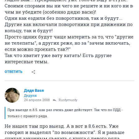
Своими спорами вы ни чего не решите и ни кого ни в
чем не убедите (особенно дядю васю)!
Одни как ездили без поворотников, так и будут...
Другие как включали поворотники при движении по
кольцу, так и будут!
Просто одних будут чаще материть за то, что "другие
не телепаты", а других реже, но за "зачем включать,
если можно проехать так?!"
Так что хватит уже вату катать! Есть другие
интересные темы.
ОТВЕТИТЬ
Дядя Ваsя
Дедуля
24 апреля 2008
Rustymusty
При выезде п.8.5. как раз очень даже действует. Так что по ПДД -
только с правого ряда.
Не нашел там про выезд. А в вот в 8.6.есть. Уже
говорил и выделял "по возможности". Я и раньше
считал законным съехать с круга с левого ряда,