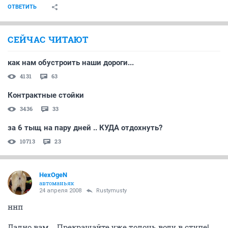
ОТВЕТИТЬ
СЕЙЧАС ЧИТАЮТ
как нам обустроить наши дороги...
4131
63
Контрактные стойки
3436
33
за 6 тыщ на пару дней .. КУДА отдохнуть?
10713
23
HexOgeN
автоманьяк
24 апреля 2008
Rustymusty
ннп
Ладно вам... Прекращайте уже толочь воду в ступе!