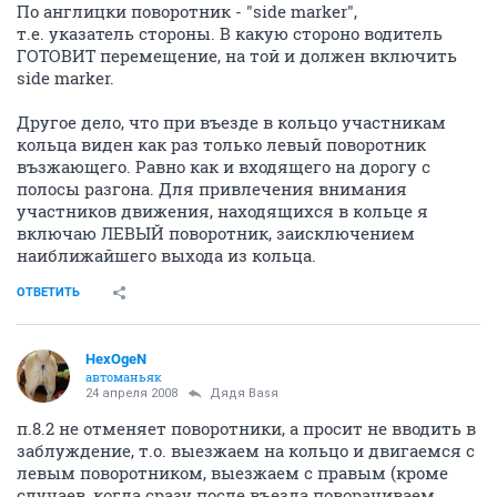
По англицки поворотник - "side marker",
т.е. указатель стороны. В какую стороно водитель
ГОТОВИТ перемещение, на той и должен включить
side marker.
Другое дело, что при въезде в кольцо участникам
кольца виден как раз только левый поворотник
възжающего. Равно как и входящего на дорогу с
полосы разгона. Для привлечения внимания
участников движения, находящихся в кольце я
включаю ЛЕВЫЙ поворотник, заисключением
наиближайшего выхода из кольца.
ОТВЕТИТЬ
HexOgeN
автоманьяк
24 апреля 2008
Дядя Ваsя
п.8.2 не отменяет поворотники, а просит не вводить в
заблуждение, т.о. выезжаем на кольцо и двигаемся с
левым поворотником, выезжаем с правым (кроме
случаев, когда сразу после въезда поворачиваем