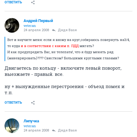
ОТВЕТИТЬ
Андрей Первый
veteran
24 апреля 2008
Дядя Ваsя
Вот и научите меня: если я вхожу на круг,собираюсь повернуть на3/4,
то куда
и в соответствии с каким п. ПДД
мигать?
И как предупредить Вас, не телепата!, что я буду менять ряд
(маневрировать)???? Свистком? Большими круглыми глазами?
Двигаетесь по кольцу - включите левый поворот,
выезжаете - правый. все.
ну + вынужденные перестроения - объезд помех и
т.п.
ОТВЕТИТЬ
Липучка
veteran
24 апреля 2008
Дядя Ваsя