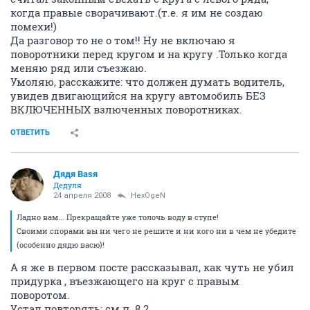
когда правые сворачивают.(т.е. я им не создаю
помехи!)
Да разговор то не о том!! Ну не включаю я
поворотники перед кругом и на кругу .Только когда
меняю ряд или съезжаю.
Умоляю, расскажите: что должен думать водитель,
увидев двигающийся на кругу автомобиль БЕЗ
ВКЛЮЧЕННЫХ взлюченных поворотниках.
ОТВЕТИТЬ
Дядя Ваsя
Дедуля
24 апреля 2008
HexOgeN
Ладно вам... Прекращайте уже толочь воду в ступе!
Своими спорами вы ни чего не решите и ни кого ни в чем не убедите
(особенно дядю васю)!
А я же в первом посте рассказывал, как чуть не убил
придурка , въезжающего на круг с правым
поворотом.
Устал повторять: см п. 8.2.