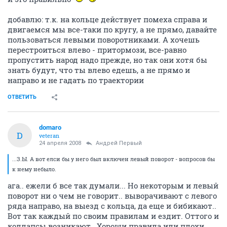
добавлю: т.к. на кольце действует помеха справа и
двигаемся мы все-таки по кругу, а не прямо, давайте
пользоваться левыми поворотниками. А хочешь
перестроиться влево - притормози, все-равно
пропустить народ надо прежде, но так они хотя бы
знать будут, что ты влево едешь, а не прямо и
направо и не гадать по траектории
ОТВЕТИТЬ
domaro
D
veteran
24 апреля 2008
Андрей Первый
...З.Ы. А вот елси бы у него был включен левый поворот - вопросов бы
к нему небыло.
ага.. ежели б все так думали... Но некоторым и левый
поворот ни о чем не говорит.. выворачивают с левого
ряда направо, на выезд с кольца, да еще и бибикают..
Вот так каждый по своим правилам и ездит. Оттого и
коллапсы возникают.. Хороши правила или плохи...