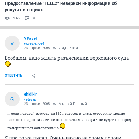
Предоставление "TELE2" неверной информации об
услугах и опциях
7145
37
VPavel
V
experienced
23 апреля 2008
Дядя Ваsя
Вообщем, надо ждать разъяснений верховного суда
ОТВЕТИТЬ
ghjdjkjr
G
veteran
23 апреля 2008
Андрей Первый
... если головой вертеть на 360 градусов и ехать осторожно, можно
вообще поворотниками не пользоваться и аварий не будет, но народ
понервничает основательно
Я про то же писал. Очень важно не сломя голову