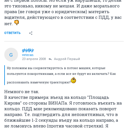
не с первой полосы. Но если уж нарушаешь, то делай
это тихонько, никому не мешая. И даже морального
права (не говоря уже о юридическом) материть
водителя, действующего в соответствии с ПДД, у вас
нет.
ОТВЕТИТЬ
ghjdjkjr
G
veteran
23 апреля 2008
Андрей Первый
Ну положим вы соориентируетесь в потоке машин, которые
пользуются поворотниками, а если все не будут их включать? Как
распознавать намеченую траекторию?
Немного не так.
В качестве примера: въезд на кольцо "Площадь
Кирова" со стороны ВИНАПа. Я готовлюсь въехать на
кольцо. ПДД мне рекомендовано показать поворот
направо. Т.е. подтвердить для непонятливых, что в
ближайшие 1-2 секунды въеду на кольцо направо, а
не ломонусь влево (против часовой стрелки). Я