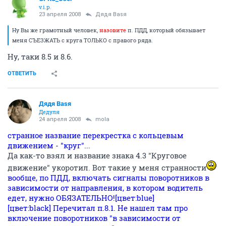
v.i.p.
23 апреля 2008
Дядя Ваsя
Ну Вы же грамотный человек,
назовите
п. ПДД, который обязывает
меня СЪЕЗЖАТЬ с круга ТОЛЬКО с правого ряда.
Ну, таки 8.5 и 8.6.
ОТВЕТИТЬ
Дядя Ваsя
Дедуля
24 апреля 2008
mola
странное название перекрестка с кольцевым
движением - "круг"...
Да как-то взял и название знака 4.3 "Круговое
движение" укоротил. Вот такие у меня странности
вообще, по ПДД, включать сигналы поворотников в
зависимости от направления, в котором водитель
едет, нужно ОБЯЗАТЕЛЬНО![цвет:blue]
[цвет:black] Перечитал п.8.1. Не нашел там про
включение поворотников "в зависимости от