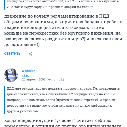
текущего количества автомобилей, а не 2 - 3х машин в 5 минут как в
70-е, так и будут бардак и пробки и аварии на кольце.
движение по кольцу регламентированно в ПДД
общими основаниями, а о причинах бардака, пробок и
аварий на кольце (кстати, а кто сказал, что их
меньше на перекрестках без кругового движения, на
разворотах сквозь разделительную?) я высказал свои
догадки выше ))
ОТВЕТИТЬ
wobbler
v.i.p.
23 апреля 2008
ghjdjkjr
ПДД мне рекомендовано показать поворот направо. Т.е. подтвердить
для непонятливых, что в ближайшие 1-2 секунды въеду на кольцо
направо, а не ломонусь влево (против часовой стрелки). Я правый
поворотник не включаю, чтобы не давать лишнюю информацию
другим участнегам.
когда впередиидущий "учаснег" считает себя во
всем белом, в отличии от других, это видно издалека,