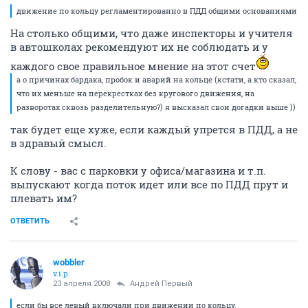
движение по кольцу регламентированно в ПДД общими основаниями
На столько общими, что даже инспекторы и учителя
в автошколах рекомендуют их не соблюдать и у
каждого свое правильное мнение на этот счет
а о причинах бардака, пробок и аварий на кольце (кстати, а кто сказал,
что их меньше на перекрестках без кругового движения, на
разворотах сквозь разделительную?) я высказал свои догадки выше ))
так будет еще хуже, если каждый упрется в ПДД, а не
в здравый смысл.
К слову - вас с парковки у офиса/магазина и т.п.
выпускают когда поток идет или все по ПДД прут и
плевать им?
ОТВЕТИТЬ
wobbler
v.i.p.
23 апреля 2008
Андрей Первый
если бы все левый включали при движении по кольцу,