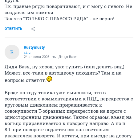
круга.
Т.к. правые ряды поворачивают, и я могу с левого. Не
создавая им помехи.
Так что "ТОЛЬКО С ПРАВОГО РЯДА" - не верно!
ОТВЕТИТЬ
Rustymusty
R
v.i.p.
24 апреля 2008
Дядя Ваsя
Дядя Ваsя, ну хорош уже тупить (или делать вид).
Может, все-таки в автошколу походить? Там и на
вопросы ответят.
Вроде по ходу топика уже выяснили, что в
соответствии с комментариями к ПДД, перекресток с
круговым движением приравнивается к
совокупности Т-образных перекрестков на дороге с
односторонним движением. Таким образом, въезд на
кольцо приравнивается к повороту направо. А по п.
8.1. при повороте подается сигнал световым
указателем поворота. И кстати, при выезде на дорогу