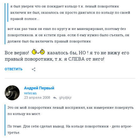
я был уверен что он покидает кольцо т.к. левый поворотник
включен не был, оказалось он просто двигался по кольцу по своей
правой полосе...
вот как раз таки он ехал по кругу и не маневрировал, поэтому без
поворотников. и он кстати прав. если б ему нужно было съехать, он
должен был бы включить правый поворотник
Все верно!
казалось бы, НО ! я то не вижу его
правый поворотник, т.к. я СЛЕВА от него!
ОТВЕТИТЬ
Андрей Первый
veteran
23 апреля 2008
ghjdjkjr
Это он мой повроротник левый воспринял, как намерение повернуть
по кольцу на мост.
По теме. Для себя сделал вывод. На кольце поворотники - дело втрое-
третье.