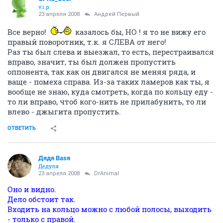
v.i.p.
23 апреля 2008
Андрей Первый
Все верно!
казалось бы, НО ! я то не вижу его
правый поворотник, т.к. я СЛЕВА от него!
Раз ты был слева и выезжал, то есть, перестраивался
вправо, значит, ты был должен пропустить
оппонента, так как он двигался не меняя ряда, и
ваще - помеха справа. Из-за таких ламеров как ты, я
вообще не знаю, куда смотреть, когда по кольцу еду -
то ли вправо, чтоб кого-нить не прилабунить, то ли
влево - джыгита пропустить.
ОТВЕТИТЬ
Дядя Ваsя
Дедуля
23 апреля 2008
DrAnimal
Оно и видно.
Дело обстоит так.
Входить на кольцо можно с любой полосы, выходить
- только с правой.