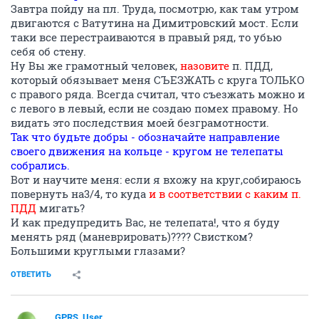
Завтра пойду на пл. Труда, посмотрю, как там утром
двигаются с Ватутина на Димитровский мост. Если
таки все перестраиваются в правый ряд, то убью
себя об стену.
Ну Вы же грамотный человек,
назовите
п. ПДД,
который обязывает меня СЪЕЗЖАТЬ с круга ТОЛЬКО
с правого ряда. Всегда считал, что съезжать можно и
с левого в левый, если не создаю помех правому. Но
видать это последствия моей безграмотности.
Так что будьте добры - обозначайте направление
своего движения на кольце - кругом не телепаты
собрались.
Вот и научите меня: если я вхожу на круг,собираюсь
повернуть на3/4, то куда
и в соответствии с каким п.
ПДД
мигать?
И как предупредить Вас, не телепата!, что я буду
менять ряд (маневрировать)???? Свистком?
Большими круглыми глазами?
ОТВЕТИТЬ
GPRS_User