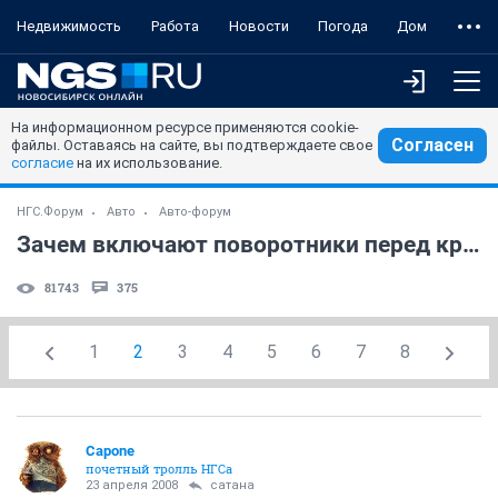
Недвижимость
Работа
Новости
Погода
Дом
На информационном ресурсе применяются cookie-
Согласен
файлы. Оставаясь на сайте, вы подтверждаете свое
согласие
на их использование.
НГС.Форум
Авто
Авто-форум
Зачем включают поворотники перед кругом?
81743
375
1
2
3
4
5
6
7
8
Capone
почетный тролль НГСа
23 апреля 2008
сатана