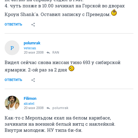
печатью на справку ездил в ГАИ.
4. чуть позже в 10.00 зачикал на Горской во дворах
Кроун Shank`а. Оставил записку с Преведом.
ОТВЕТИТЬ
polumrak
P
veteran
20 мая 2008
RAN
Видел сейчас снова ниссан тино 693 у сибирской
ярмарки. 2-ой раз за 2 дня
ОТВЕТИТЬ
Filimon
alcatel
20 мая 2008
polumrak
Как-то с Мерольдом ехал на белом карибасе,
зачикали на военной белый витц с наклейкой.
Внутри молодеж. НУ типа би-би.