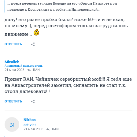
21 мая 2008
Psy-Scanner
... вчера вечером зачикал Володю на его чОрном Патриоте при
подъезде к Кропоткина в пробке на Ипподромской...
дану! это разве пробка была? ниже 60-ти и не ехал,
по-моему :), перед светофором только затруднилось
движение...
ОТВЕТИТЬ
Mixalich
Анонимный пользователь
21 мая 2008
RAN
Привет RAN. Чайничек серебристый мой!!! Я тебя еще
на Авиастроителей заметил, сигналить не стал т.к.
стоял далековато!!!
ОТВЕТИТЬ
Nikitos
N
activist
21 мая 2008
RAN