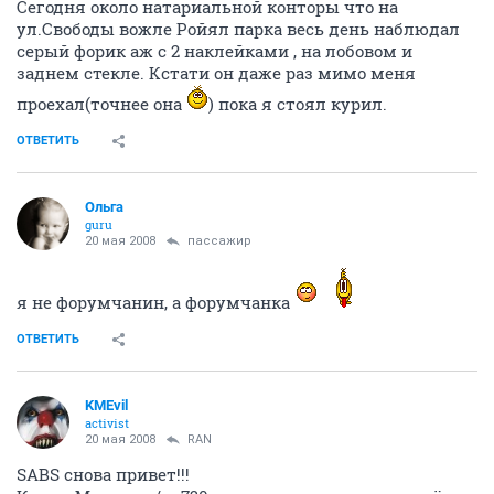
Сегодня около натариальной конторы что на
ул.Свободы вожле Ройял парка весь день наблюдал
серый форик аж с 2 наклейками , на лобовом и
заднем стекле. Кстати он даже раз мимо меня
проехал(точнее она
) пока я стоял курил.
ОТВЕТИТЬ
Oльга
guru
20 мая 2008
пассажир
я не форумчанин, а форумчанка
ОТВЕТИТЬ
KMEvil
activist
20 мая 2008
RAN