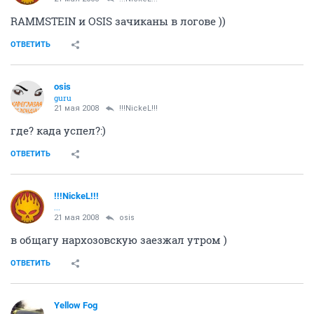
...
21 мая 2008
!!!NickeL!!!
RAMMSTEIN и OSIS зачиканы в логове ))
ОТВЕТИТЬ
osis
guru
21 мая 2008
!!!NickeL!!!
где? када успел?:)
ОТВЕТИТЬ
!!!NickeL!!!
...
21 мая 2008
osis
в общагу нархозовскую заезжал утром )
ОТВЕТИТЬ