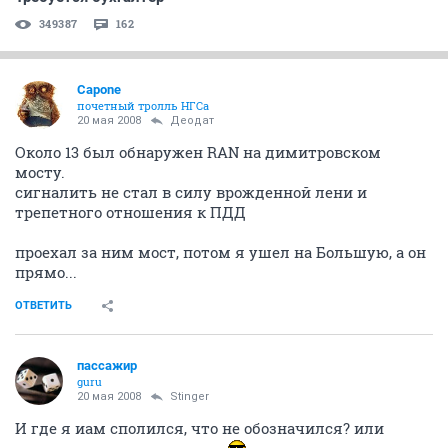
Требуется бухгалтер
349387
162
Capone
почетный тролль НГСа
20 мая 2008
Деодат
Около 13 был обнаружен RAN на димитровском
мосту.
сигналить не стал в силу врожденной лени и
трепетного отношения к ПДД
проехал за ним мост, потом я ушел на Большую, а он
прямо...
ОТВЕТИТЬ
пассажир
guru
20 мая 2008
Stinger