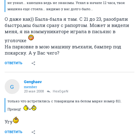
выйдешь, то зачикаешь меня тоже. Дошел до крыльца и чёта никого
не узнал... канешна ведь не знакомы. Уехал в начале 12 часа, твоя
машина еще стояла... видимо у вас долго было...
О даже как)) Была-была я там. С 21 до 23, разобрали
быстро,мы были сразу с рапортом. Может и видели
меня, я на коммуникаторе играла в пасьянс в
уголочке
На парковке в мою машину въехали, бампер под
покарску. А у Вас чего?
ОТВЕТИТЬ
Genghaev
G
member
20 мая 2008
HexOgeN
только что встретились с товарищем на белом марке номер 811.
Превед!
Угу
ОТВЕТИТЬ