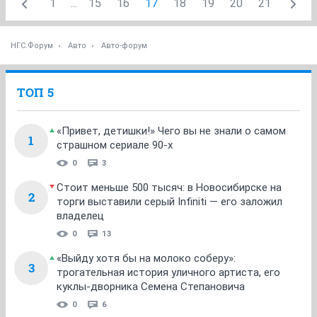
1
...
15
16
17
18
19
20
21
НГС.Форум
Авто
Авто-форум
ТОП 5
«Привет, детишки!» Чего вы не знали о самом
1
страшном сериале 90-х
0
3
Стоит меньше 500 тысяч: в Новосибирске на
2
торги выставили серый Infiniti — его заложил
владелец
0
13
«Выйду хотя бы на молоко соберу»:
3
трогательная история уличного артиста, его
куклы-дворника Семена Степановича