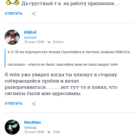
Привет, ты какой-то грустный ехал... обидел кто?
Да грустный т.к. на работу припахали.....
ОТВЕТИТЬ
KMEvil
activist
20 мая 2008
Boltun
в 11-30 на перекрестке чехова (троллейка и титова) зачикал KMevil'a
сигналил - ответа не было..наклейку мою не было видно тебе
Я тебя уже увидел когда ты плюнул в сторону
собирающейся пробки и начал
разворачиваться............вот тут-то я понял, что
сигналы были мне адресованы.
ОТВЕТИТЬ
WestMan
veteran
20 мая 2008
RAN