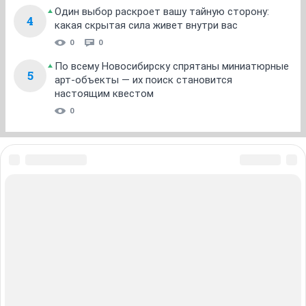
0
6
Один выбор раскроет вашу тайную сторону:
4
какая скрытая сила живет внутри вас
0
0
По всему Новосибирску спрятаны миниатюрные
5
арт-объекты — их поиск становится
настоящим квестом
0
ЗНАКОМСТВА В НОВОСИБИРСКЕ
ПОГОДА В НОВОСИБИРСКЕ
ПРОБКИ В НОВОСИБИРСКЕ
ФОРУМЫ В НОВОСИБИРСКЕ
ТЕЛЕПРОГРАММА В НОВОСИБИРСКЕ
АФИША В НОВОСИБИРСКЕ
ГОРОСКОП
КУРСЫ ВАЛЮТ В НОВОСИБИРСКЕ
ТУРИЗМ В НОВОСИБИРСКЕ
ПРОМОКОДЫ В НОВОСИБИРСКЕ