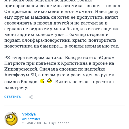
часа.
А у меня Зил зацепил во дворах только
припарковался возле магазинчика - вышел - пошел.
Он проезжал мимо меня в этот момент. Навстречу
ему другая машина, он хотел ее пропустить, начал
сворачивать в проезд другой и не рассчитал в
зеркало не видно ему меня было, и в итоге зацепил
меня задним колесом уже.... бампер оторвал и
порвал, блокфара-поворотник, крыло, повторитель
поворотника на бампере.... в-общем нормально так.
PS. вчера вечером зачикал Володю на его чОрном
Патриоте при подъезде к Кропоткина в пробке на
Ипподромской. Сначала опознал по наклейке
Автофорум.SU, а потом уже и разглядел за рулем
самого Володю
. Бикать не стал - проезжал
навстречу.
ОТВЕТИТЬ
Volodya
old hamster