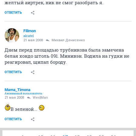
импрезу alvian и еще позже на башне замечен был
желтый аиртрек, ник не смог разобрать я.
ОТВЕТИТЬ
Filimon
alcatel
21 мая 2008
Михаил Денисенко
Днем перед площадью трубникова была замечена
белая хондо штоль 091. Минивэн. Водила на гудки не
реагировал, щипал бороду.
ОТВЕТИТЬ
Mama_Timona
Анонимный пользователь
21 мая 2008
WestMan
В зеленой...
ОТВЕТИТЬ