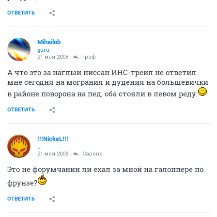
ресурсе, чей логотип на наклейке?
ОТВЕТИТЬ
Mihailob
guru
21 мая 2008
Граф
А что это за наглый ниссан ИНС-трейл не ответил
мне сегодня на мограния и дудения на большевички
в районе поворона на пед, оба стояли в левом реду.
ОТВЕТИТЬ
!!!NickeL!!!
...
21 мая 2008
Capone
Это не форумчанин ли ехал за мной на галоппере по
фрунзе?
ОТВЕТИТЬ