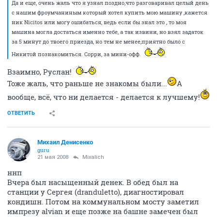
Да и еще, очень жаль что я узнал поздно,что разговаривал целый день
с нашим фроумчаниным который хотел купить мою машину ,кажется
ник Nicitos или могу ошибаться, ведь если бы знал это , то моя
машина могла достаться именно тебе, а так извини, но взял задаток
за 5 минут до твоего приезда, но тем не менее,приятно было с
Никитой познакомиться. Сорри, за мини-офф.
Взаимно, Руслан!
Тоже жаль, что раньше не знакомы были...
А
вообще, всё, что ни делается - делается к лучшему!
ОТВЕТИТЬ
Михаил Денисенко
guru
21 мая 2008
Mixalich
ннп
Вчера был насыщенный денек. В обед был на
станции у Сергея (dranduletto), диагностировал
кондишн. Потом на коммунальном мосту заметил