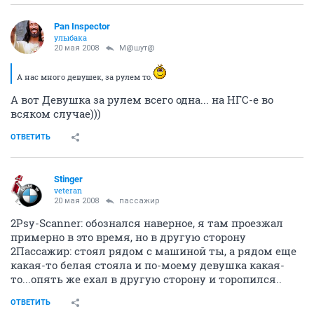
Pan Inspector
улыбака
20 мая 2008
М@шут@
А нас много девушек, за рулем то.
А вот Девушка за рулем всего одна... на НГС-е во
всяком случае)))
ОТВЕТИТЬ
Stinger
veteran
20 мая 2008
пассажир
2Psy-Scanner: обознался наверное, я там проезжал
примерно в это время, но в другую сторону
2Пассажир: стоял рядом с машиной ты, а рядом еще
какая-то белая стояла и по-моему девушка какая-
то...опять же ехал в другую сторону и торопился..