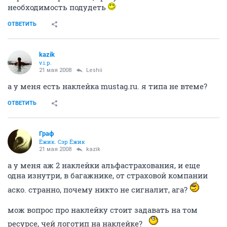
переставала работать, сразу появлялась
необходимость подудеть
ОТВЕТИТЬ
kazik
v.i.p.
21 мая 2008
Leshii
а у меня есть наклейка mustag.ru. я типа не втеме?
ОТВЕТИТЬ
Граф
Ёжик. Сэр Ёжик
21 мая 2008
kazik
а у меня аж 2 наклейки альфастрахования, и еще
одна изнутри, в багажнике, от страховой компании
аско. странно, почему никто не сигналит, ага?
мож вопрос про наклейку стоит задавать на том