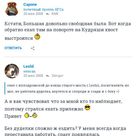
Capone
почетный тролль НГСа
20 мая 2008
RAN
Кстати, Большая довольно свободная была. Вот когда
обратно ехал там на повороте на Кудряши хвост
выстроился
ОТВЕТИТЬ
Leshii
veteran
20 мая 2008
Stinger
ехал с ипподромской до конца старого моста с Leshii, посигналить не
мог, не работала дуделка, вертелся и спереди и сзади и с боку =)
А я как чувствовал что за мной кто то наблюдает,
поэтому стрался ехать прилежно
Привет
Без дуделки сложно ж ездить? У меня всегда когда