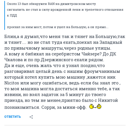
20 мая 2008
Capone
Около 13 был обнаружен RAN на димитровском мосту.
сигналить не стал в силу врожденной лени и трепетного отношения
к ПДД
проехал за ним мост, потом я ушел на Большую, а он прямо...
Блин,а я думал,что меня так и тянет на Большую,так
и тянет.... но не стал туда ехать,поехал на Западный
по привычному машруты,через родные улицы.
А кому я бибикал на серебристом Чайзере? До ДК
Чкалова и по пр.Дзержинского ехали рядом.
Да и еще, очень жаль что я узнал поздно,что
разговаривал целый день с нашим фроумчаниным
который хотел купить мою машину ,кажется ник
Nicitos или могу ошибаться, ведь если бы знал это ,
то моя машина могла достаться именно тебе, а так
извини, но взял задаток за 5 минут до твоего
приезда, но тем не менее,приятно было с Никитой
познакомиться. Сорри, за мини-офф.
ОТВЕТИТЬ