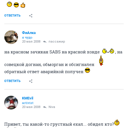
20 мая 2008
Stinger
ОТВЕТИТЬ
ФиАлка
я чудо
20 мая 2008
пассажир
на красном зачикан SABS на красной хонде
, на
совецкой догнан, обморган и обсигнален
обратный ответ аварийкой получен
ОТВЕТИТЬ
KMEvil
activist
20 мая 2008
Niva