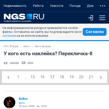
Недвижимость
Работа
Новости
Погода
Дом
На информационном ресурсе применяются cookie-
Согласен
файлы. Оставаясь на сайте, вы подтверждаете свое
согласие
на их использование.
НГС.Форум
Авто
Авто-форум
У кого есть наклейка? Перекличка-8
146350
1003
1
...
15
16
17
18
19
20
21
Boltun
guru