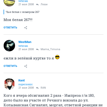
Yellow Fog
veteran
21 мая 2008
Леви
Чья белая с номером 267
Моя белая 267!!!
ОТВЕТИТЬ
WestMan
veteran
21 мая 2008
Mama_Timona
ежли в зелёной куртке то я
ОТВЕТИТЬ
Kent
supersonic
21 мая 2008
RAN
Кого я вчера обсигналил 2 раза - Импреза г/н 180,
дело было на участе от Речного вокзала до ул.