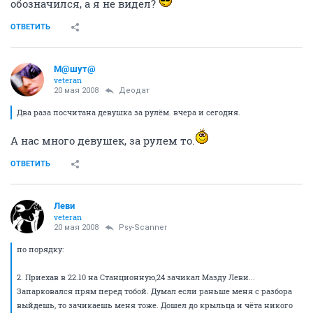
И где я иам сполился, что не обозначился? или
обозначился, а я не видел?
ОТВЕТИТЬ
М@шут@
veteran
20 мая 2008
Деодат
Два раза посчитана девушка за рулём. вчера и сегодня.
А нас много девушек, за рулем то.
ОТВЕТИТЬ
Леви
veteran
20 мая 2008
Psy-Scanner
по порядку:
2. Приехав в 22.10 на Станционную,24 зачикал Мазду Леви...
Запарковался прям перед тобой. Думал если раньше меня с разбора