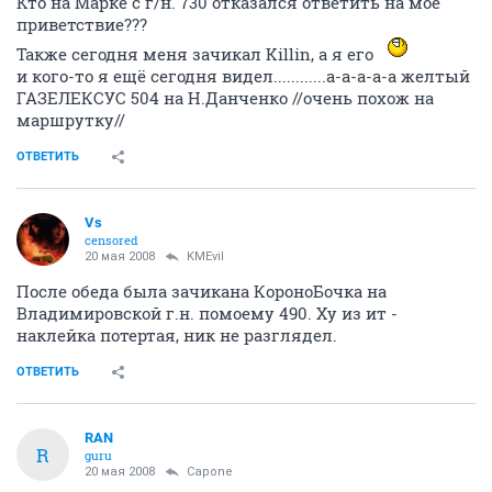
SABS снова привет!!!
Кто на Марке с г/н. 730 отказался ответить на моё
приветствие???
Также сегодня меня зачикал Killin, а я его
и кого-то я ещё сегодня видел............а-а-а-а-а желтый
ГАЗЕЛЕКСУС 504 на Н.Данченко //очень похож на
маршрутку//
ОТВЕТИТЬ
Vs
censored
20 мая 2008
KMEvil
После обеда была зачикана КороноБочка на
Владимировской г.н. помоему 490. Ху из ит -
наклейка потертая, ник не разглядел.
ОТВЕТИТЬ
RAN
R
guru