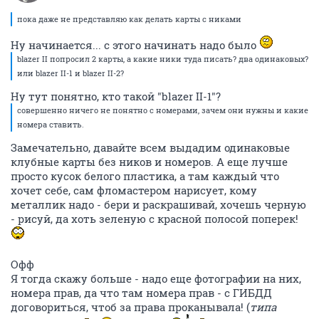
пока даже не представляю как делать карты с никами
Ну начинается... с этого начинать надо было
blazer II попросил 2 карты, а какие ники туда писать? два одинаковых?
или blazer II-1 и blazer II-2?
Ну тут понятно, кто такой "blazer II-1"?
совершенно ничего не понятно с номерами, зачем они нужны и какие
номера ставить.
Замечательно, давайте всем выдадим одинаковые
клубные карты без ников и номеров. А еще лучше
просто кусок белого пластика, а там каждый что
хочет себе, сам фломастером нарисует, кому
металлик надо - бери и раскрашивай, хочешь черную
- рисуй, да хоть зеленую с красной полосой поперек!
Офф
Я тогда скажу больше - надо еще фотографии на них,
номера прав, да что там номера прав - с ГИБДД
договориться, чтоб за права проканывала! (
типа