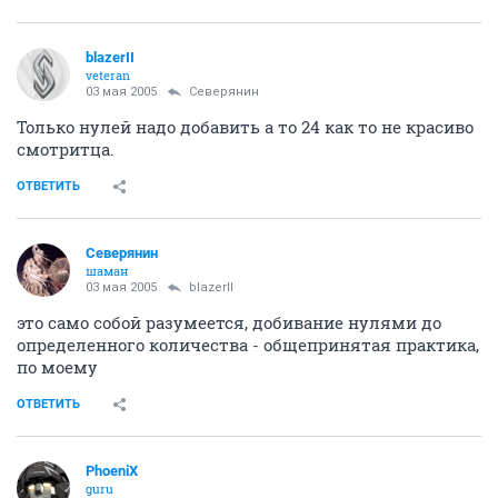
blazerII
veteran
03 мая 2005
Северянин
Только нулей надо добавить а то 24 как то не красиво
смотритца.
ОТВЕТИТЬ
Северянин
шаман
03 мая 2005
blazerII
это само собой разумеется, добивание нулями до
определенного количества - общепринятая практика,
по моему
ОТВЕТИТЬ
PhoeniX
guru