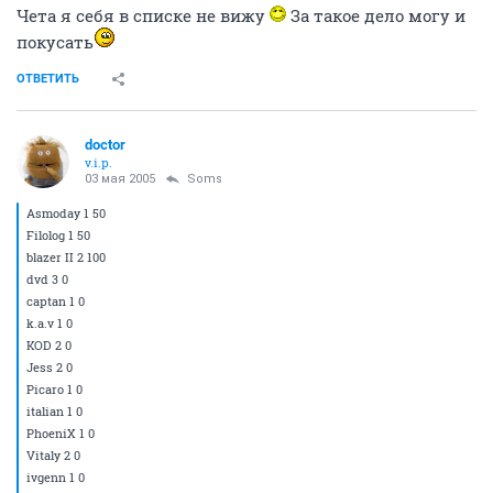
Чета я себя в списке не вижу
За такое дело могу и
покусать
ОТВЕТИТЬ
doctor
v.i.p.
03 мая 2005
Soms
Asmoday 1 50
Filolog 1 50
blazer II 2 100
dvd 3 0
captan 1 0
k.a.v 1 0
KOD 2 0
Jess 2 0
Picaro 1 0
italian 1 0
PhoeniX 1 0
Vitaly 2 0
ivgenn 1 0