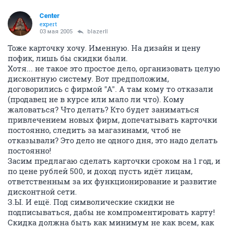
Center
expert
03 мая 2005
blazerII
Тоже карточку хочу. Именную. На дизайн и цену
пофик, лишь бы скидки были.
Хотя... не такое это простое дело, организовать целую
дисконтную систему. Вот предположим,
договорились с фирмой "А". А там кому то отказали
(продавец не в курсе или мало ли что). Кому
жаловаться? Что делать? Кто будет заниматься
привлечением новых фирм, допечатывать карточки
постоянно, следить за магазинами, чтоб не
отказывали? Это дело не одного дня, это надо делать
постоянно!
Засим предлагаю сделать карточки сроком на 1 год, и
по цене рублей 500, и доход пусть идёт лицам,
ответственным за их функционирование и развитие
дисконтной сети.
З.Ы. И ещё. Под символические скидки не
подписываться, дабы не компроментировать карту!
Скидка должна быть как минимум не как всем, как