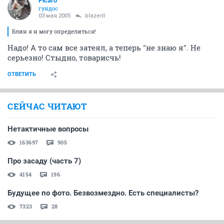
Picaro
гундос
03 мая 2005
blazerII
Блин я н могу определиться!
Надо! А то сам все затеял, а теперь "не знаю я". Не
серьезно! Стыдно, товарисчь!
ОТВЕТИТЬ
СЕЙЧАС ЧИТАЮТ
Нетактичные вопросы
163697
905
Про засаду (часть 7)
4154
196
Будущее по фото. Безвозмездно. Есть специалисты?
7323
28