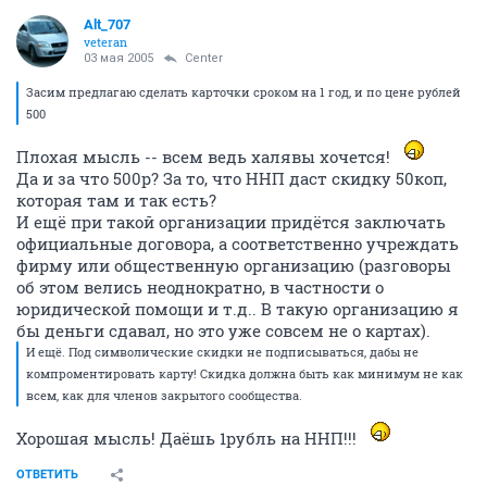
Alt_707
veteran
03 мая 2005
Center
Засим предлагаю сделать карточки сроком на 1 год, и по цене рублей
500
Плохая мысль -- всем ведь халявы хочется!
Да и за что 500р? За то, что ННП даст скидку 50коп,
которая там и так есть?
И ещё при такой организации придётся заключать
официальные договора, а соответственно учреждать
фирму или общественную организацию (разговоры
об этом велись неоднократно, в частности о
юридической помощи и т.д.. В такую организацию я
бы деньги сдавал, но это уже совсем не о картах).
И ещё. Под символические скидки не подписываться, дабы не
компроментировать карту! Скидка должна быть как минимум не как
всем, как для членов закрытого сообщества.
Хорошая мысль! Даёшь 1рубль на ННП!!!
ОТВЕТИТЬ