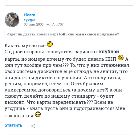
Picaro
гундос
03 мая 2005
Alt_707
будет ли давать номера карт ННП или мы их сами придумаем?
Как-то мутно все
С одной стороны голосуются варианты
клубной
карты, но номера почему-то будет давать ННП
А
они тут вообще при чем??? То, что у них отлаженная
своя система дисконтов еще отнюдь не значит, что
они должны диктовать условия! А то получится,
решим, например, с тем же Октябрьским
универсамом договориться (а почему нет?) а они
скажут, делайте по нашему стандарту - будет
дисконт. Что карты переделывать??? Всем не
угодишь - знать пусть они и подстраиваются! Мне
так кажется
ОТВЕТИТЬ