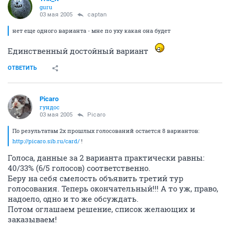
guru
03 мая 2005
captan
нет еще одного варианта - мне по уху какая она будет
Единственный достойный вариант
ОТВЕТИТЬ
Picaro
гундос
03 мая 2005
Picaro
По результатам 2х прошлых голосований остается 8 вариантов:
http://picaro.sib.ru/card/
!
Голоса, данные за 2 варианта практически равны:
40/33% (6/5 голосов) соответственно.
Беру на себя смелость объявить третий тур
голосования. Теперь окончательный!!! А то уж, право,
надоело, одно и то же обсуждать.
Потом оглашаем решение, список желающих и
заказываем!