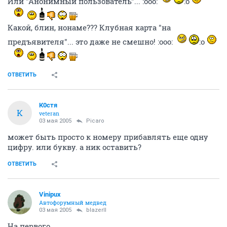
Или "Анонимный пользователь"... :ooo:
:o
Какой, блин, нонаме??? Клубная карта "на
предъявителя"... это даже не смешно! :ooo:
:o
ОТВЕТИТЬ
К0стя
К
veteran
03 мая 2005
Picaro
может быть просто к номеру прибавлять еще одну
цифру. или букву. а ник оставить?
ОТВЕТИТЬ
Vinipux
Автофорумный медвед
03 мая 2005
blazerII
На первого.