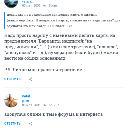
veteran
03 мая 2005
Soms
пока даже не представляю как делать карты с никами
(например blazer II попросил 2 карты, а какие ники туда писать? два
одинаковых? или blazer II-1 и blazer II-2?
Надо просто наряду с именными делать карты на
предъявителя (Варианты надписей: "на
предъявителя", "..." (в смысле троеточие), "noname",
"anonymous" и т.д.), нумерацию (если будет) можно
вести на общих основаниях.
P.S. Лично мне нравится троеточие.
ОТВЕТИТЬ
vetal
guru
03 мая 2005
Alt_707
anonymus ближе к теме форума и интернета
ОТВЕТИТЬ