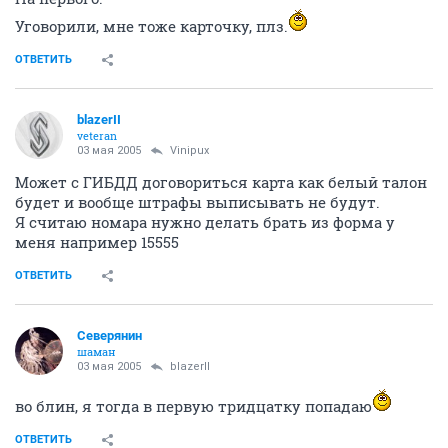
Уговорили, мне тоже карточку, плз.
ОТВЕТИТЬ
blazerII
veteran
03 мая 2005
Vinipux
Может с ГИБДД договориться карта как белый талон
будет и вообще штрафы выписывать не будут.
Я считаю номара нужно делать брать из форма у
меня например 15555
ОТВЕТИТЬ
Северянин
шаман
03 мая 2005
blazerII
во блин, я тогда в первую тридцатку попадаю
ОТВЕТИТЬ