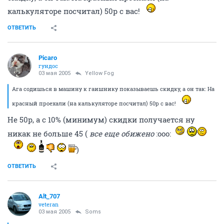
калькуляторе посчитал) 50р с вас!
ОТВЕТИТЬ
Picaro
гундос
03 мая 2005
Yellow Fog
Ага содишься в машину к гаишнику показываешь скидку, а он так: На
красный проехали (на калькуляторе посчитал) 50р с вас!
Не 50р, а с 10% (минимум) скидки получается ну
никак не больше 45 (
все еще обижено
:ooo:
)
ОТВЕТИТЬ
Alt_707
veteran
03 мая 2005
Soms