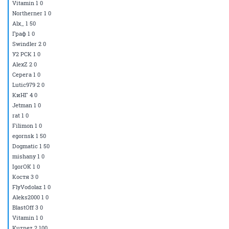
Vitamin 1 0
Northerner 1 0
Alx_ 1 50
Граф 1 0
Swindler 2 0
У2 РСК 1 0
AlexZ 2 0
Серега 1 0
Lutic979 2 0
КиНГ 4 0
Jetman 1 0
rat 1 0
Filimon 1 0
egornsk 1 50
Dogmatic 1 50
mishany 1 0
IgorOK 1 0
Костя 3 0
FlyVodolaz 1 0
Aleks2000 1 0
BlastOff 3 0
Vitamin 1 0
Kuznez 2 100