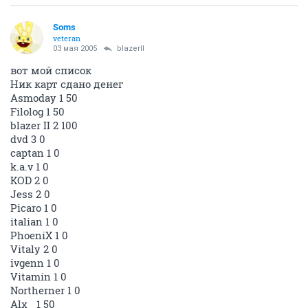
Soms
veteran
03 мая 2005
blazerII
вот мой список
Ник карт сдано денег
Asmoday 1 50
Filolog 1 50
blazer II 2 100
dvd 3 0
captan 1 0
k.a.v 1 0
KOD 2 0
Jess 2 0
Picaro 1 0
italian 1 0
PhoeniX 1 0
Vitaly 2 0
ivgenn 1 0
Vitamin 1 0
Northerner 1 0
Alx_ 1 50