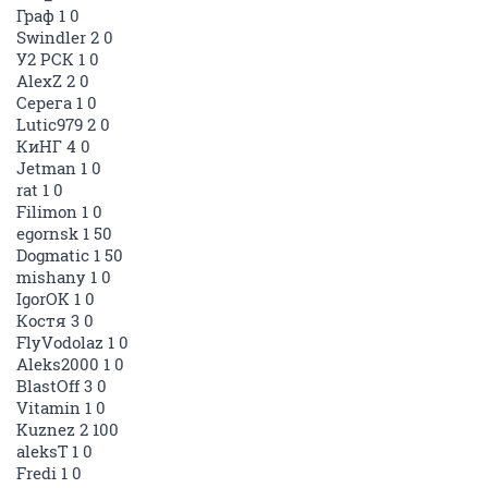
Граф 1 0
Swindler 2 0
У2 РСК 1 0
AlexZ 2 0
Серега 1 0
Lutic979 2 0
КиНГ 4 0
Jetman 1 0
rat 1 0
Filimon 1 0
egornsk 1 50
Dogmatic 1 50
mishany 1 0
IgorOK 1 0
Костя 3 0
FlyVodolaz 1 0
Aleks2000 1 0
BlastOff 3 0
Vitamin 1 0
Kuznez 2 100
aleksT 1 0
Fredi 1 0