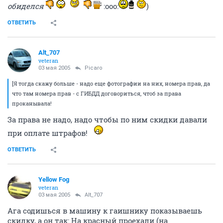
обиделся
:ooo:
)
ОТВЕТИТЬ
Alt_707
veteran
03 мая 2005
Picaro
[Я тогда скажу больше - надо еще фотографии на них, номера прав, да
что там номера прав - с ГИБДД договориться, чтоб за права
проканывала!
За права не надо, надо чтобы по ним скидки давали
при оплате штрафов!
ОТВЕТИТЬ
Yellow Fog
veteran
03 мая 2005
Alt_707
Ага содишься в машину к гаишнику показываешь
скидку, а он так: На красный проехали (на