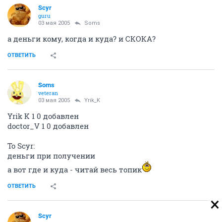
Scyr
guru
03 мая 2005
Soms
а деньги кому, когда и куда? и СКОКА?
ОТВЕТИТЬ
Soms
veteran
03 мая 2005
Yrik_K
Yrik K 1 0 добавлен
doctor_V 1 0 добавлен
To Scyr:
деньги при получении
а вот где и куда - читай весь топик
ОТВЕТИТЬ
Scyr