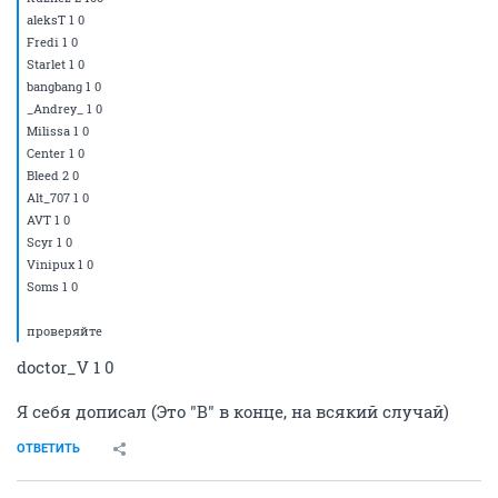
aleksT 1 0
Fredi 1 0
Starlet 1 0
bangbang 1 0
_Andrey_ 1 0
Milissa 1 0
Center 1 0
Bleed 2 0
Alt_707 1 0
AVT 1 0
Scyr 1 0
Vinipux 1 0
Soms 1 0
проверяйте
doctor_V 1 0
Я себя дописал (Это "В" в конце, на всякий случай)
ОТВЕТИТЬ