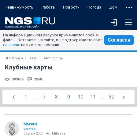
Недвижимость
Работа
Новости
Погода
Дом
На информационном ресурсе применяются cookie-
Согласен
файлы. Оставаясь на сайте, вы подтверждаете свое
согласие
на их использование.
НГС.Форум
Авто
Авто-форум
Клубные карты
389614
2558
1
...
7
8
9
10
11
...
52
blazerII
veteran
03 мая 2005
Milisssa