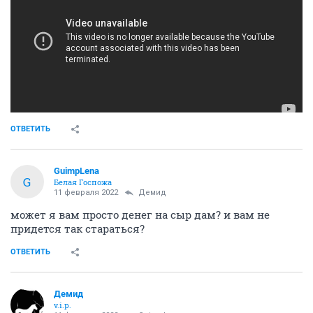
ОТВЕТИТЬ
GuimpLena
G
Белая Госпожа
11 февраля 2022
Демид
может я вам просто денег на сыр дам? и вам не
придется так стараться?
ОТВЕТИТЬ
Демид
v.i.p.