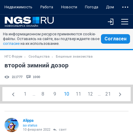
Недвижимость
Работа
Новости
Погода
Дом
На информационном ресурсе применяются cookie-
Согласен
файлы. Оставаясь на сайте, вы подтверждаете свое
согласие
на их использование.
НГС.Форум
Сообщества
Бешеные знакомства
второй зимний дозор
211777
1000
1
...
8
9
10
11
12
...
21
Alippa
no status
10 февраля 2022
свет