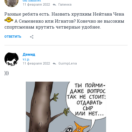
old hamster
11 февраля 2022
Галинка
Разные ребята есть. Назвать хрупким Нейтана Чена
А Семененко или Игнатов? Конечно не высоким
спортсменам крутить четверные удобнее.
ОТВЕТИТЬ
Демид
v.i.p.
11 февраля 2022
GuimpLena
)))