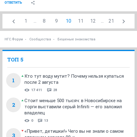
ОТВЕТИТЬ
1
...
8
9
10
11
12
...
21
НГС.Форум
Сообщества
Бешеные знакомства
ТОП 5
Кто тут воду мутит? Почему нельзя купаться
1
после 2 августа
17 411
28
Стоит меньше 500 тысяч: в Новосибирске на
2
торги выставили серый Infiniti — его заложил
владелец
0
13
«Привет, детишки!» Чего вы не знали о самом
3