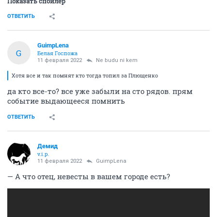
Показать спойлер
ОТВЕТИТЬ
GuimpLena
G
Белая Госпожа
11 февраля 2022
Ne budu ni kem
Хотя все и так помнят кто тогда топил за Плющенко
да кто все-то? все уже забыли на сто рядов. прям
событие выдающееся помнить
ОТВЕТИТЬ
Демид
v.i.p.
11 февраля 2022
GuimpLena
— А что отец, невесты в вашем городе есть?