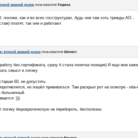
торой зимний дозор
пользователя
Ундинa
О, похоже, как и во всех госструктурах, будь они там хоть трижды АО...
там) платят, так они и работают.
e: второй зимний дозор
пользователя
Шелест
 работу без сертификата, сразу б стала понятна позиция) И еще мне каже
кать смысл и логику.
 старше 60, не допустить.
противлялся, но пошёл прививаться. Там раскрыл рот на осмотре - оба-н
 больничный.
вается :)))
т логику бюрократическую не перебороть, бесполезно.
e: второй зимний дозор
пользователя
Крыска