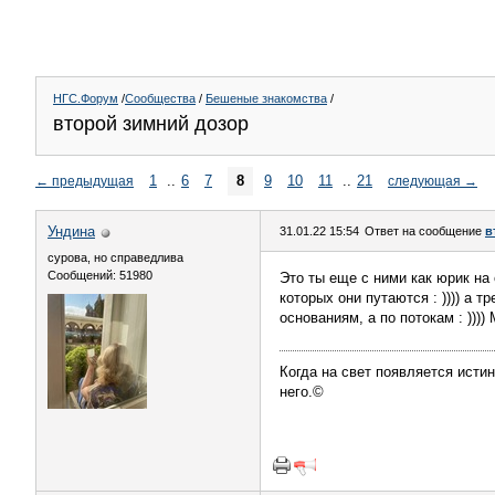
НГС.Форум
/
Сообщества
/
Бешеные знакомства
/
второй зимний дозор
1
..
6
7
8
9
10
11
..
21
←
предыдущая
следующая
→
Ундинa
31.01.22 15:54
Ответ на сообщение
в
сурова, но справедлива
Сообщений: 51980
Это ты еще с ними как юрик на 
которых они путаются : )))) а 
основаниям, а по потокам : ))))
Когда на свет появляется истин
него.©