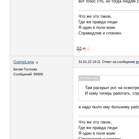
вот плюс сто, но тогда людям с
Что же это такое,
Где же правда люди
Я один в поле воин
Справедлив и спокоен.
GuimpLena
31.01.22 19:11
Ответ на сообщение
в
Белая Госпожа
Сообщений: 99909
В ответ на:
Там раскрыл рот на осмотре
И кому теперь работать, спр
а надо было ему больному раб
Что же это такое,
Где же правда люди
Я один в поле воин
Справедлив и спокоен.