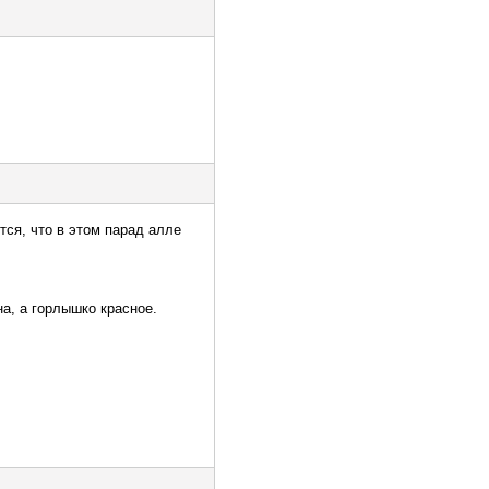
тся, что в этом парад алле
а, а горлышко красное.