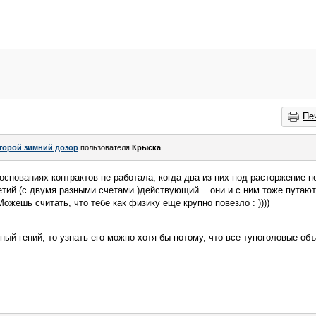
Пе
торой зимний дозор
пользователя
Крыска
основаниях контрактов не работала, когда два из них под расторжение по
третий (с двумя разными счетами )действующий... они и с ним тоже путают
 Можешь считать, что тебе как физику еще крупно повезло : ))))
ный гений, то узнать его можно хотя бы потому, что все тупоголовые об