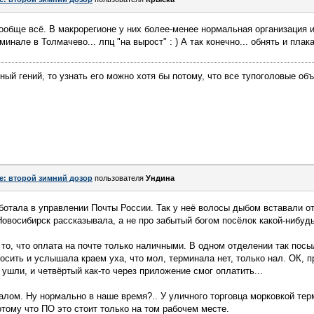
вообще всё. В макрорегионе у них более-менее нормальная организация 
инале в Толмачево... лпц "на вырост" : ) А так конечно... обнять и плака
ный гений, то узнать его можно хотя бы потому, что все тупоголовые об
e: второй зимний дозор
пользователя
Ундинa
ботала в управлении Почты России. Так у неё волосы дыбом вставали от
Новосибирск рассказывала, а не про забытый богом посёлок какой-нибудь
 то, что оплата на почте только наличными. В одном отделении так посы
осить и услышала краем уха, что мол, терминала нет, только нал. ОК, п
ушли, и четвёртый как-то через приложение смог оплатить...
налом. Ну нормально в наше время?.. У уличного торговца морковкой терм
отому что ПО это стоит только на том рабочем месте.