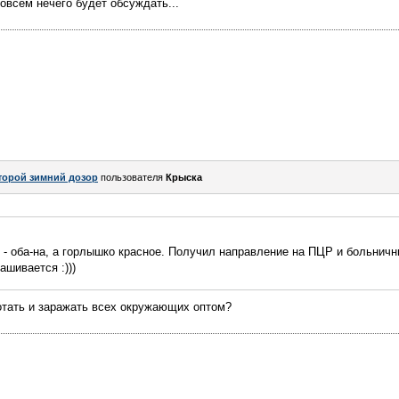
овсем нечего будет обсуждать...
торой зимний дозор
пользователя
Крыска
 - оба-на, а горлышко красное. Получил направление на ПЦР и больничн
ашивается :)))
отать и заражать всех окружающих оптом?