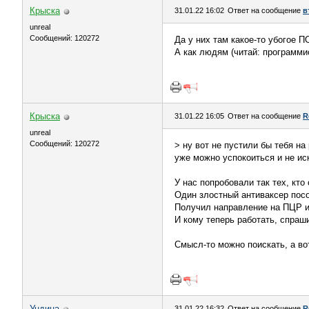
Крыска
31.01.22 16:02
Ответ на сообщение
в
unreal
Сообщений: 120272
Да у них там какое-то убогое П
А как людям (читай: программис
Крыска
31.01.22 16:05
Ответ на сообщение
R
unreal
Сообщений: 120272
> ну вот не пустили бы тебя на
уже можно успокоиться и не ис
У нас попробовали так тех, кто
Один злостный антиваксер посо
Получил направление на ПЦР и
И кому теперь работать, спраши
Смысл-то можно поискать, а во
Ундинa
31.01.22 16:32
Ответ на сообщение
R