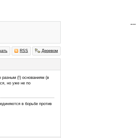
чать
RSS
Деревом
 разным (!) основаниям (в
ся, но уже не по
ъединяются в борьбе против