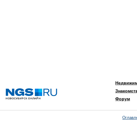
Недвижи
Знакомст
Форум
Оглавл