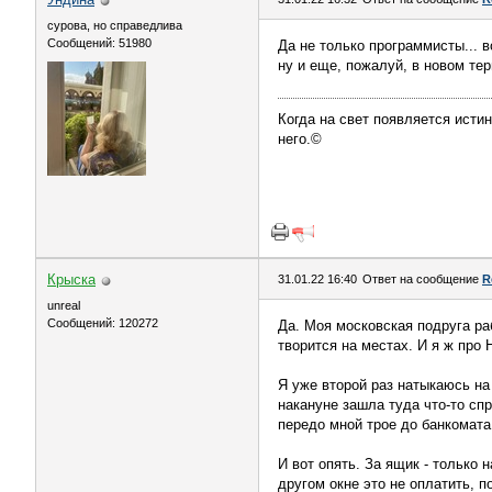
сурова, но справедлива
Сообщений: 51980
Да не только программисты... 
ну и еще, пожалуй, в новом терм
Когда на свет появляется истин
него.©
Крыска
31.01.22 16:40
Ответ на сообщение
R
unreal
Сообщений: 120272
Да. Моя московская подруга ра
творится на местах. И я ж про 
Я уже второй раз натыкаюсь на
накануне зашла туда что-то спр
передо мной трое до банкомата 
И вот опять. За ящик - только 
другом окне это не оплатить, п