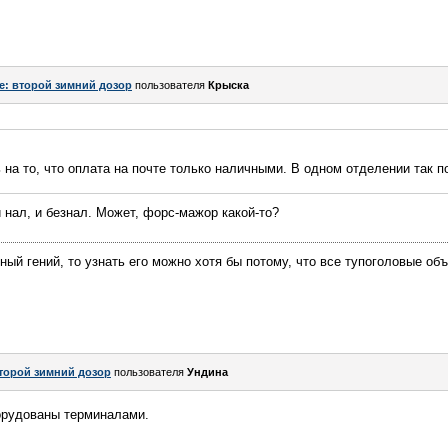
e: второй зимний дозор
пользователя
Крыска
 на то, что оплата на почте только наличными. В одном отделении так п
 нал, и безнал. Может, форс-мажор какой-то?
ный гений, то узнать его можно хотя бы потому, что все тупоголовые об
торой зимний дозор
пользователя
Ундинa
борудованы терминалами.