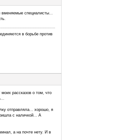
и вменяемые специалисты...
ть.
ъединяются в борьбе против
 моих рассказов о том, что
...
лку отправляла... хорошо, я
ришла с наличкой... А
инал, а на почте нету. И в