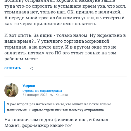
посылку отправляла... хорошо, я накануне зашла
туда что-то спросить и услышала краем уха, что мол,
терминала нет, только нал. ОК, пришла с наличкой...
А передо мной трое до банкомата ушли, и четвёртый
как-то через приложение смог оплатить...
И вот опять. За ящик - только налом. Ну нормально в
наше время?.. У уличного торговца морковкой
терминал, а на почте нету. И в другом окне это не
оплатить, потому что ПО это стоит только на том
рабочем месте.
ОТВЕТИТЬ
Ундинa
сурова, но справедлива
31 января 2022
Крыска
Я уже второй раз натыкаюсь на то, что оплата на почте только
наличными. В одном отделении так посылку отправляла...
На главпочтамте для физиков и нал, и безнал.
Может, форс-мажор какой-то?