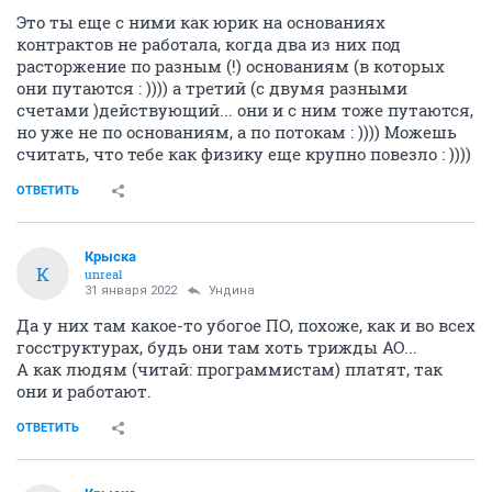
Это ты еще с ними как юрик на основаниях
контрактов не работала, когда два из них под
расторжение по разным (!) основаниям (в которых
они путаются : )))) а третий (с двумя разными
счетами )действующий... они и с ним тоже путаются,
но уже не по основаниям, а по потокам : )))) Можешь
считать, что тебе как физику еще крупно повезло : ))))
ОТВЕТИТЬ
Крыска
К
unreal
31 января 2022
Ундинa
Да у них там какое-то убогое ПО, похоже, как и во всех
госструктурах, будь они там хоть трижды АО...
А как людям (читай: программистам) платят, так
они и работают.
ОТВЕТИТЬ