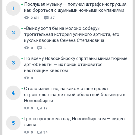
Послушал музыку — получил штраф: инструкция,
1
как бороться с шумными ночными компаниями
2 691
37
«Выйду хотя бы на молоко соберу»:
2
трогательная история уличного артиста, его
куклы-дворника Семена Степановича
0
6
По всему Новосибирску спрятаны миниатюрные
3
арт-объекты — их поиск становится
настоящим квестом
0
Стало известно, на каком этапе проект
4
строительства детской областной больницы в
Новосибирске
0
12
Гроза прогремела над Новосибирском — видео
5
ливня
0
34