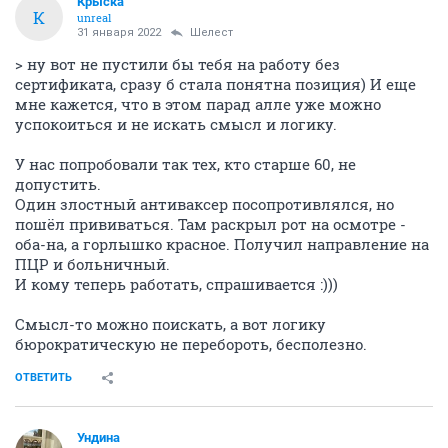
Крыска
К
unreal
31 января 2022
Шелест
> ну вот не пустили бы тебя на работу без
сертификата, сразу б стала понятна позиция) И еще
мне кажется, что в этом парад алле уже можно
успокоиться и не искать смысл и логику.
У нас попробовали так тех, кто старше 60, не
допустить.
Один злостный антиваксер посопротивлялся, но
пошёл прививаться. Там раскрыл рот на осмотре -
оба-на, а горлышко красное. Получил направление на
ПЦР и больничный.
И кому теперь работать, спрашивается :)))
Смысл-то можно поискать, а вот логику
бюрократическую не перебороть, бесполезно.
ОТВЕТИТЬ
Ундинa