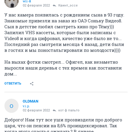
wii-й
02 февраля 2022
Квинт_эссе
У нас камера появилась с рождением сына в 93 году.
Знакомые привезли на заказ из ОАЭ Соньку Видео8.
Сын в детстве любил смотреть кино про Тёму)))
Запилил VHS кассеты, которые были записаны с
Video8 и когда цифровал, качество уже было не то...
Последний раз смотрели месяца 4 назад, дети были
в гостях и мы поностальгировали по молодости))))
На выхах фотки смотрел... Офигел, как незаметно
выросли наши деревья с тех времен как поставили
дом...
ОТВЕТИТЬ
OLDMAN
O
v.i.p.
02 февраля 2022
кот ф пальто
Доброго! Нам тут все уши прозвиздели про доброго
царя, что он пенсии на 8,6% проиндексировал. Так
когда этого счастья ожидать? В январе