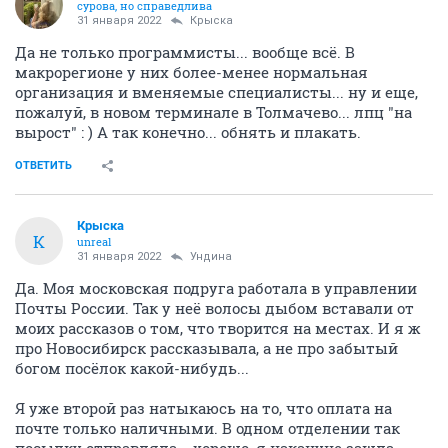
сурова, но справедлива
31 января 2022
Крыска
Да не только программисты... вообще всё. В
макрорегионе у них более-менее нормальная
организация и вменяемые специалисты... ну и еще,
пожалуй, в новом терминале в Толмачево... лпц "на
вырост" : ) А так конечно... обнять и плакать.
ОТВЕТИТЬ
Крыска
К
unreal
31 января 2022
Ундинa
Да. Моя московская подруга работала в управлении
Почты России. Так у неё волосы дыбом вставали от
моих рассказов о том, что творится на местах. И я ж
про Новосибирск рассказывала, а не про забытый
богом посёлок какой-нибудь...
Я уже второй раз натыкаюсь на то, что оплата на
почте только наличными. В одном отделении так