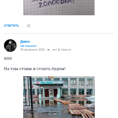
ОТВЕТИТЬ
Диего
old hamster
05 февраля 2022
кот ф пальто
нпп
На том стоим и стоять будем!