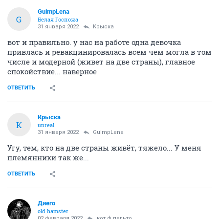
GuimpLena
G
Белая Госпожа
31 января 2022
Крыска
вот и правильно. у нас на работе одна девочка
привлась и ревакцинировалась всем чем могла в том
числе и модерной (живет на две страны), главное
спокойствие... наверное
ОТВЕТИТЬ
Крыска
К
unreal
31 января 2022
GuimpLena
Угу, тем, кто на две страны живёт, тяжело... У меня
племянники так же...
ОТВЕТИТЬ
Диего
old hamster
02 февраля 2022
кот ф пальто