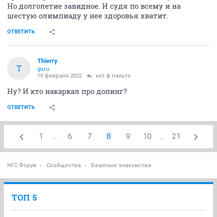
Но долголетие завидное. И судя по всему и на
шестую олимпиаду у нее здоровья хватит.
ОТВЕТИТЬ
Thierry
T
guru
10 февраля 2022
кот ф пальто
Ну? И кто накаркал про допинг?
ОТВЕТИТЬ
1
...
6
7
8
9
10
...
21
НГС.Форум
Сообщества
Бешеные знакомства
ТОП 5