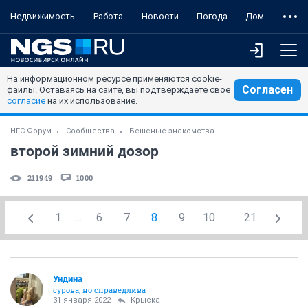
Недвижимость
Работа
Новости
Погода
Дом
На информационном ресурсе применяются cookie-
Согласен
файлы. Оставаясь на сайте, вы подтверждаете свое
согласие
на их использование.
НГС.Форум
Сообщества
Бешеные знакомства
второй зимний дозор
211949
1000
1
...
6
7
8
9
10
...
21
Ундинa
сурова, но справедлива
31 января 2022
Крыска