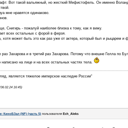
Гафт. Вот такой вальяжный, но жесткий Мефистофель. Он именно Воланд
твой.
уа мне нравятся одинаково.
янов.
е, Снигирь - пожалуй наиболее близка к тому, как я вижу.
ает всех остальных с форой в ферзя.
, хотя может быть это как раз уже от актера, который был и рыцарем и 
.
е раз Захарова и в третий раз Захарова. Потому что внешне Гелла по Бул
о написано на лице и на всех остальных частях тела.
гляд, является тяжелое имперское наследие России"
6.02.24 16:45)
e: КиноБЗал (NF) (часть 5)
пользователя
Ech_Aleks