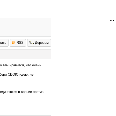
чать
RSS
Деревом
о тем нравится, что очень
я! бери СВОЮ идею, не
ъединяются в борьбе против