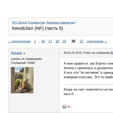
НГС.Форум
/
Сообщества
/
Бешеные знакомства
/
КиноБЗал (NF) (часть 5)
1
..
16
17
18
19
20
21
←
предыдущая
следующая
→
Ундинa
06.02.24 15:41
Ответ на сообщение
R
сурова, но справедлива
Сообщений: 51980
А мне нравится, как Бортко сни
близок к оригиналу и деликатен
А все эти "по мотивам" в принц
коверкай классику. Это по край
Когда на свет появляется истин
него.©