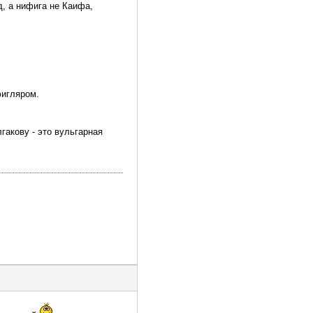
, а нифига не Каифа,
фигляром.
гакову - это вульгарная