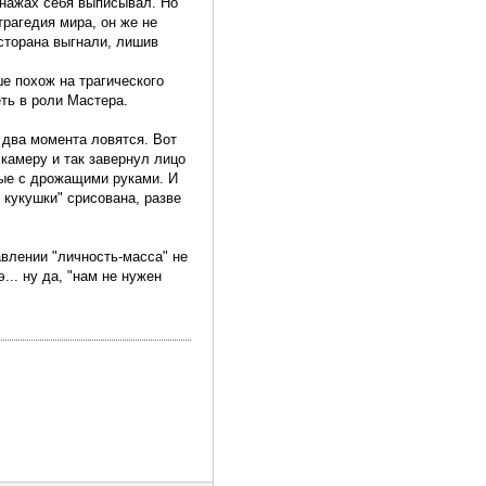
онажах себя выписывал. Но
трагедия мира, он же не
есторана выгнали, лишив
ше похож на трагического
ть в роли Мастера.
 два момента ловятся. Вот
 камеру и так завернул лицо
ные с дрожащими руками. И
 кукушки" срисована, разве
авлении "личность-масса" не
... ну да, "нам не нужен