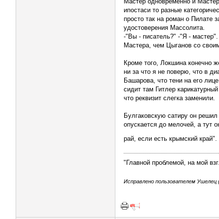
Мастер одновременно и Мастер 
ипостаси то разные категоричес
просто так на роман о Пилате 
удостоверения Массолита.
-"Вы - писатель?" -"Я - мастер
Мастера, чем Цыганов со своим
Кроме того, Локшина конечно ж
ни за что я не поверю, что в 
Башарова, что тени на его лиц
сидит там Гитлер карикатурный
что реквизит слегка заменили.
Булгаковскую сатиру он решил 
опускается до мелочей, а тут о
рай, если есть крымский край"
"Главной проблемой, на мой вз
Исправлено пользователем Ушелец (0