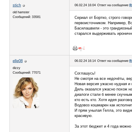
stich
06.02.24 16:04
Ответ на сообщение
R
old hamster
Сообщений: 33581
Сериал от Бортко, строго говор
первоисточником. Например, Вол
Басилашвили - это грандиозный 
старался выдерживать иронично
elle08
06.02.24 16:14
Ответ на сообщение
R
dizzy
Сообщений: 77071
Соглашусь!
Не смотря на все недочёты, ве
Новая версия ужасно нудная и 
Диль оказался ужасно похож н
диалоги стали б менее скучным
кто есть кто. Хотя идея разгов
Водовоз кошмарен как исполни
И прям унылая Гелла, это види
красивую.
За этот бюджет и 4 года можно