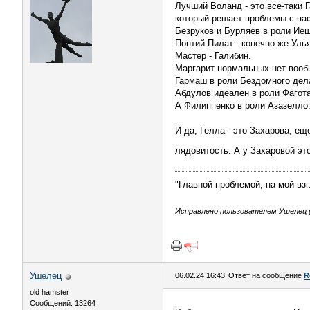
Лучший Воланд - это все-таки 
который решает проблемы с пас
Безруков и Бурляев в роли Иеш
Понтий Пилат - конечно же Уль
Мастер - Галибин.
Маргарит нормальных нет вообщ
Гармаш в роли Бездомного дел
Абдулов идеален в роли Фагота
А Филиппенко в роли Азазелло
И да, Гелла - это Захарова, ещ
лядовитость. А у Захаровой эт
"Главной проблемой, на мой вз
Исправлено пользователем Ушелец (0
Ушелец
06.02.24 16:43
Ответ на сообщение
R
old hamster
Сообщений: 13264