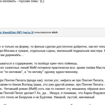
м изложить - гнусная ложь" (С)
e: КиноБЗал (NF) (часть 5)
пользователя
stich
 и только на форму, то фильм сделан достаточно добротно, насчет поп
тро-Москва в тумане, отдельные сцены, маленький подвальчик мастера. 
там дирижабль...
ываться о содержании, то вообще хрен чего поймешь.
всех сюжетных линий МиМ потеряли практически все, кроме любви Маст
не "по мотивам", а "по мотиву" одному единственному.
о Понтия Пилата (вроде как), потом упс, нифига не про Понтия Пилата, 
каким-то боком Воланд (аааа, это уже другой роман, про Понтия Пилата 
пс. Читавший роман (МиМ) хоть как-то сможет эту мешанину образов вос
ам Понтий Пилат делает? Ах, да... Иешуа, я понимаю, что Аарон Водовоз
это точно не Безруков и не Бурляев. Никакой, пустой, никчемный.