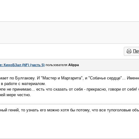
Пе
e: КиноБЗал (NF) (часть 5)
пользователя
Alippa
мает по Булгакову. И "Мастер и Маргарита", и "Собачье сердце"... Именн
 в работе с материалом.
ипе не принимаю... есть что сказать от себя - прекрасно, говори от себ
ней мере честно.
ный гений, то узнать его можно хотя бы потому, что все тупоголовые об