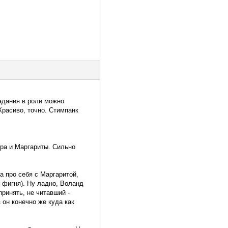
адания в роли можно
Красиво, точно. Стимпанк
ера и Маргариты. Сильно
а про себя с Маргаритой,
- фигня). Ну ладно, Воланд
принять, не читавший -
 он конечно же куда как