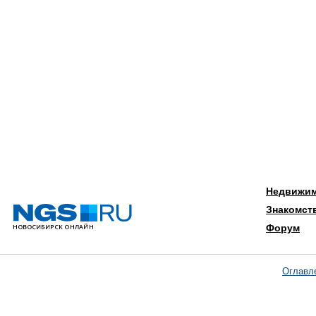
Недвижи
Знакомст
Форум
Оглавл