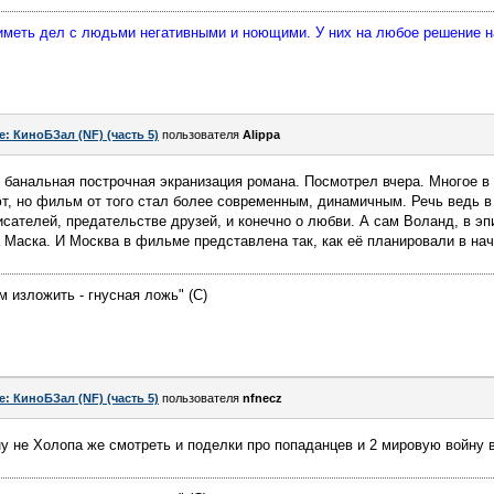
 иметь дел с людьми негативными и ноющими. У них на любое решение 
e: КиноБЗал (NF) (часть 5)
пользователя
Alippa
 банальная построчная экранизация романа. Посмотрел вчера. Многое в
, но фильм от того стал более современным, динамичным. Речь ведь в 
исателей, предательстве друзей, и конечно о любви. А сам Воланд, в эп
а Маска. И Москва в фильме представлена так, как её планировали в нач
м изложить - гнусная ложь" (С)
e: КиноБЗал (NF) (часть 5)
пользователя
nfnecz
- ну не Холопа же смотреть и поделки про попаданцев и 2 мировую войну