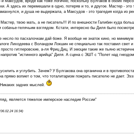
и Максудов, вроде как тоже логично, поскольку Булгаков в обоих перс
ки. А здесь их перемешали в одно, потеряв и то, и другое. Мастер - это 
замахнулся, и душа не выдержала, а Максудов - это трагедия когда из р
". Мастер, твою мать, а не писатель!!! И по внешности Галибин куда боль
 собачье-телячьим взглядом. Кстати, интересно бы Диля было посмотре
е несло по пасхалочкам дай боже. Я вообще не знаток кино, но минимум
диалоге Лиходеева с Воландом Локшин не специально так поставил свет и
е просто гитлеровские, а-ля Фриц Диц. И эмоции такие же пьяно истерич
 напротив "истинного арийца" Диля. А сцена с ЭШТ с "Полет над гнездом
усилить и углубить. Зачем? У Булгакова она органична и в противопост
на прямо вопиет о том, что тоталитаризм пожрать писателю не дает. Ээээ
. Никаких задних мыслей.
гляд, является тяжелое имперское наследие России"
6.02.24 16:34)