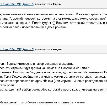
e: КиноБЗал (NF) (часть 5)
пользователя
Alippa
я, тоже нельзя назвать канонической экранизацией. В важных деталях он
анд, "высокий человек, которому на вид можно дать около сорока лет" 
мискаст, как по мне. Пилат туда же)) Вобщем, авторской отсебятины и т
-лёгкий стиль повествования в духе романа.
e: КиноБЗал (NF) (часть 5)
пользователя
Ундинa
рсия Бортко интересна и юмор сохранен и акценты.
все эти стройки идут фоном как намёк на Собянина или что?
а Уокена. Вот лучше бы Деппа пригласили, думаю вышел бы отменный В
и. Тема Иешуа вообще не раскрыта, жалки вставки от которых ломаешь 
оров этих персонажей на арамейском (или иврите - мнения расходятся) п
тель роли.
мо загадочный выбор режиссёра который вместо красотки-ведьмы взял 
 было снять что-то более зажигательна и менее затянутое