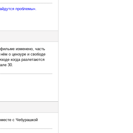
найдутся проблемы».
 фильме изменено, часть
нём о цензуре и свободе
изоде когда разлетаются
але 30.
 вместе с Чебурашкой