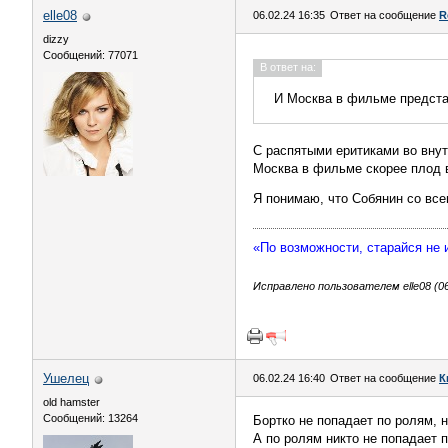
elle08
06.02.24 16:35
Ответ на сообщение
R
dizzy
Сообщений: 77071
В ответ на:
И Москва в фильме представ
С распятыми еритиками во вну
Москва в фильме скорее плод 
Я понимаю, что Собянин со все
«По возможности, старайся не
Исправлено пользователем elle08 (06
Ушелец
06.02.24 16:40
Ответ на сообщение
К
old hamster
Сообщений: 13264
Бортко не попадает по ролям, 
А по ролям никто не попадает 