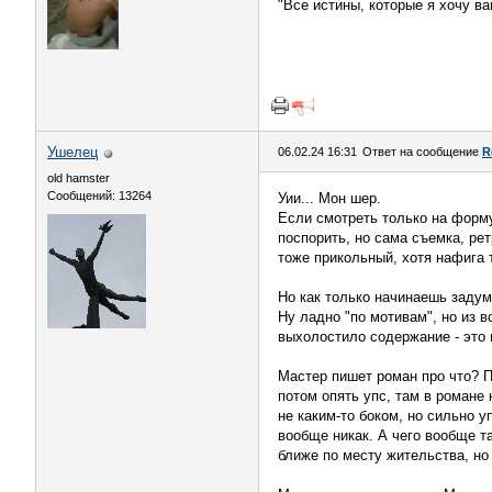
"Все истины, которые я хочу ва
Ушелец
06.02.24 16:31
Ответ на сообщение
R
old hamster
Сообщений: 13264
Уии... Мон шер.
Если смотреть только на форму
поспорить, но сама съемка, ре
тоже прикольный, хотя нафига 
Но как только начинаешь задум
Ну ладно "по мотивам", но из 
выхолостило содержание - это 
Мастер пишет роман про что? Пр
потом опять упс, там в романе 
не каким-то боком, но сильно у
вообще никак. А чего вообще т
ближе по месту жительства, но 