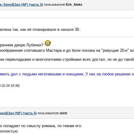
e: КиноБЗал (NF) (часть 5)
пользователя
Ech_Aleks
лена так, как её планировали в начале 30..
треннем дворе Лубянки?
воображения спятившего Мастера и до боли похожа на "ревущие 20-е" в
ми перекладками и многолетними стройками всех достал, но не до тако
 иметь дел с людьми негативными и ноющими. У них на любое решение 
.02.24 16:36)
иноБЗал (NF) (часть 5)
пользователя
stich
но попадает по смыслу романа, по темам его.
полностью.