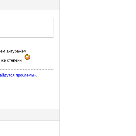
сем антуражем.
й же степени
найдутся проблемы».