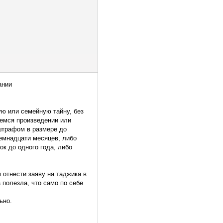
ании
ую или семейную тайну, без
щемся произведении или
 штрафом в размере до
семнадцати месяцев, либо
к до одного года, либо
 отнести заяву на таджика в
а полезла, что само по себе
ьно.