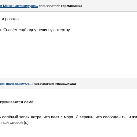
e: Меня шантажируют...
пользователя
гермашишка
у и рооожа
т. Спасём ещё одну невинную жертву.
еня шантажируют...
пользователя
гермашишка
ыкручиваятся сама!
 солёный запах ветра, что веет с моря. И веришь, что свободен ты, и ж
нный слезой.(с)