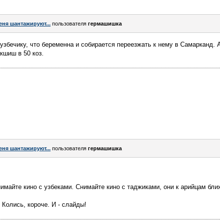
еня шантажируют...
пользователя
гермашишка
збечику, что беременна и собирается переезжать к нему в Самарканд. А
кшиш в 50 коз.
еня шантажируют...
пользователя
гермашишка
нимайте кино с узбеками. Снимайте кино с таджиками, они к арийцам бли
 Колись, короче. И - слайды!