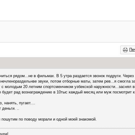
Пе
читься рядом...не в фильмах. В 5 утра раздается звонок подруги. Через
ечленораздельнве звуки, потом отборные маты, затем рев...я смогла з
 с молодым 20 летним спортсменчиком узбекской наружности...заснял в
е будет рад вознаграждению в 10тыс каждый месяц или муж посмотрит к
, нанять, пугает....
деньги. ..
и пошутим по поводу морали и одной моей знакомой.
дура!