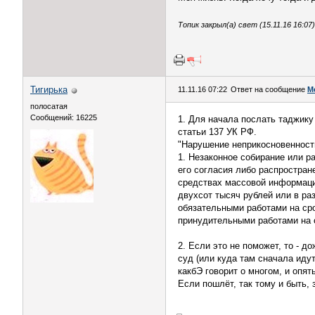
Топик закрыл(а) свет (15.11.16 16:07)
Тигирька
11.11.16 07:22
Ответ на сообщение
М
полосатая
Сообщений: 16225
1. Для начала послать таджику
статьи 137 УК РФ.
"Нарушение неприкосновенност
1. Незаконное собирание или р
его согласия либо распростра
средствах массовой информации
двухсот тысяч рублей или в ра
обязательными работами на сро
принудительными работами на ср
2. Если это не поможет, то - 
суд (или куда там сначала идут
какбЭ говорит о многом, и опят
Если пошлёт, так тому и быть,