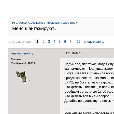
НГС.Форум
/
Сообщества
/
Бешеные знакомства
/
Меня шантажируют...
1
2
3
4
5
6
7
..
15
←
предыдущая
следующая
→
гермашишка
11.11.16 07:11
Мадама
Сообщений: 29421
Недумала, что такое модет слу
шантажируют! Послушав затем н
Ситуация такая: изменила мужу
предложением, что за молчани
Ей 42, не богата, муж старше...
Что делать...платить, в полицию
Вообщем сегодня до 17-00 ждет 
Что делать вот в чем вопрос!
Давайте по существу, а потом 
Моя жизнь! Когда хочу-тогда и 