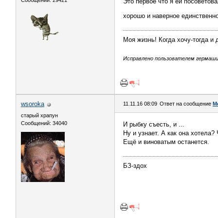
Сообщений: 29421
Это первое что я ей посоветова
хорошо и наверное единственно
Моя жизнь! Когда хочу-тогда и 
Исправлено пользователем гермашишк
wsoroka
11.11.16 08:09
Ответ на сообщение
М
старый храпун
Сообщений: 34040
И рыбку съесть, и ...
Ну и узнает. А как она хотела
Ещё и виноватым останется.
БЗ-здох