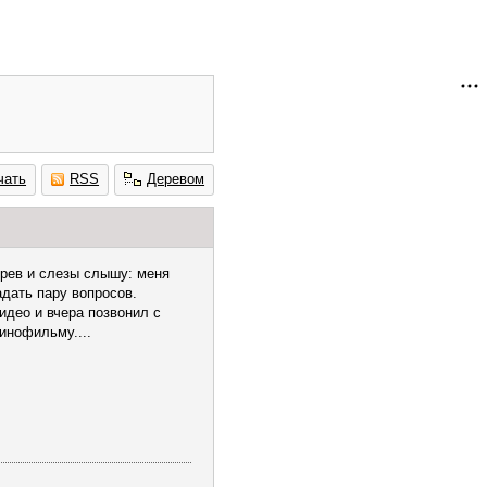
чать
RSS
Деревом
 рев и слезы слышу: меня
адать пару вопросов.
идео и вчера позвонил с
инофильму....