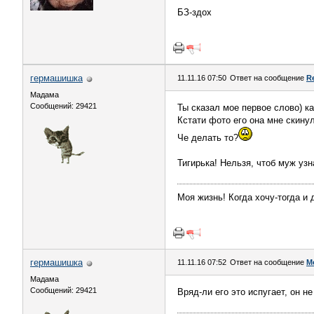
БЗ-здох
гермашишка
11.11.16 07:50
Ответ на сообщение
R
Мадама
Сообщений: 29421
Ты сказал мое первое слово) ка
Кстати фото его она мне скинула
Че делать то?
Тигирька! Нельзя, чтоб муж узн
Моя жизнь! Когда хочу-тогда и 
гермашишка
11.11.16 07:52
Ответ на сообщение
М
Мадама
Сообщений: 29421
Вряд-ли его это испугает, он не