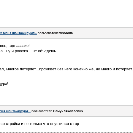
e: Меня шантажируют...
пользователя
wsoroka
пец...однаааако!
...ну и рооожа ...не объедешь...
ал, многое потеряет...проживет без него конечно же, но много и потеряет.
дура!
еня шантажируют...
пользователя
Самуиляковлевич
 со стройки и не только что спустился с гор...