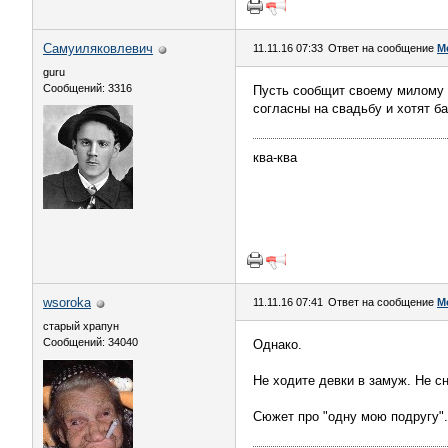
Самуиляковлевич
11.11.16 07:33
Ответ на сообщение
М
guru
Сообщений: 3316
Пусть сообщит своему милому у
согласны на свадьбу и хотят ба
ква-ква
wsoroka
11.11.16 07:41
Ответ на сообщение
М
старый храпун
Сообщений: 34040
Однако.
Не ходите девки в замуж. Не с
Сюжет про "одну мою подругу".