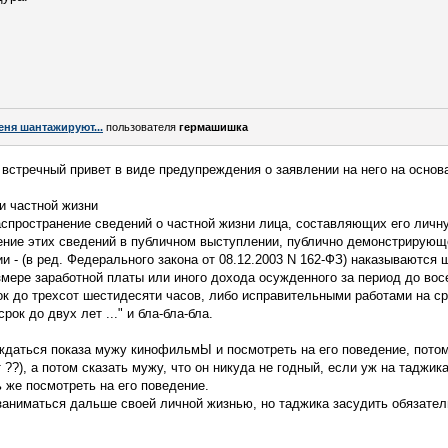
еня шантажируют...
пользователя
гермашишка
 встречный привет в виде предупреждения о заявлении на него на основ
и частной жизни
аспространение сведений о частной жизни лица, составляющих его личн
нение этих сведений в публичном выступлении, публично демонстрирую
 - (в ред. Федерального закона от 08.12.2003 N 162-ФЗ) наказываются
змере заработной платы или иного дохода осужденного за период до во
к до трехсот шестидесяти часов, либо исправительными работами на сро
ок до двух лет ..." и бла-бла-бла.
дождаться показа мужу кинофильмЫ и посмотреть на его поведение, потом
 ??), а потом сказать мужу, что он никуда не годный, если уж на таджик
ь же посмотреть на его поведение.
 заниматься дальше своей личной жизнью, но таджика засудить обязател