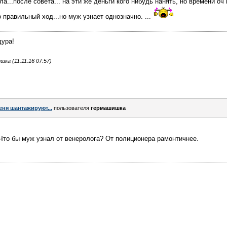
ла...после совета... на эти же деньги кого нибудь нанять, но времени оч 
 правильный ход...но муж узнает однозначно. ...
дура!
а (11.11.16 07:57)
еня шантажируют...
пользователя
гермашишка
? Что бы муж узнал от венеролога? От полиционера рамонтичнее.