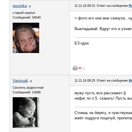
wsoroka
11.11.16 08:22
Ответ на сообщение
R
старый храпун
Сообщений: 34040
> фото его она мне скинула...н
Выкладывай. Вдруг кто и узнае
БЗ-здох
Vasisuali
11.11.16 08:25
Ответ на сообщение
М
Сволочь редкостная
Сообщений: 13086
мужу пусть все расскажет-))
нефиг по п.5. скакать! Пусть в
Стоишь на берегу, и чувствуешь
жжёт подруги поцелуй, пропита