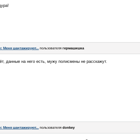
дура!
e: Меня шантажируют...
пользователя
гермашишка
ёт, данные на него есть, мужу полисмены не расскажут.
e: Меня шантажируют...
пользователя
donkey