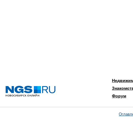
Недвижи
Знакомст
Форум
Оглавл