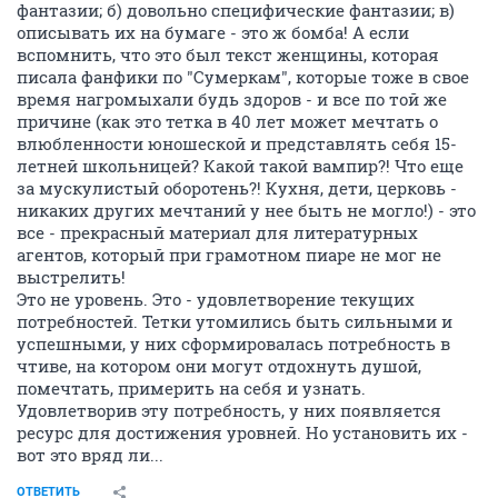
фантазии; б) довольно специфические фантазии; в)
описывать их на бумаге - это ж бомба! А если
вспомнить, что это был текст женщины, которая
писала фанфики по "Сумеркам", которые тоже в свое
время нагромыхали будь здоров - и все по той же
причине (как это тетка в 40 лет может мечтать о
влюбленности юношеской и представлять себя 15-
летней школьницей? Какой такой вампир?! Что еще
за мускулистый оборотень?! Кухня, дети, церковь -
никаких других мечтаний у нее быть не могло!) - это
все - прекрасный материал для литературных
агентов, который при грамотном пиаре не мог не
выстрелить!
Это не уровень. Это - удовлетворение текущих
потребностей. Тетки утомились быть сильными и
успешными, у них сформировалась потребность в
чтиве, на котором они могут отдохнуть душой,
помечтать, примерить на себя и узнать.
Удовлетворив эту потребность, у них появляется
ресурс для достижения уровней. Но установить их -
вот это вряд ли...
ОТВЕТИТЬ