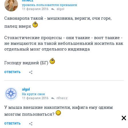
nfnecz
уровень пользователя превышен
11 февраля 2016
аlgоl
Савонарола такой - мешковина, вериги, очи горе,
палец вверх
Стохастические процессы - они таакие - воот таакие -
не вмещаются на такой небольшенький носитель как
отдельный мозг отдельного индивида
Господу видней (БГ)
ОТВЕТИТЬ
аlgоl
На круги своя
11 февраля 2016
nfnecz
У мыша внешние накопители, нафига ему одним
мозгом пользоваться?
ОТВЕТИТЬ