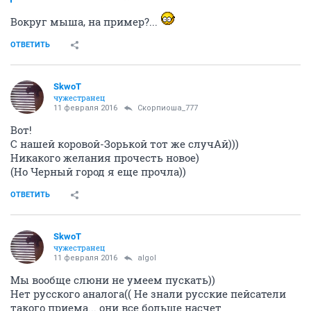
Вокруг мыша, на пример?...
ОТВЕТИТЬ
SkwоT
чужестранец
11 февраля 2016
Скорпиоша_777
Вот!
С нашей коровой-Зорькой тот же случАй)))
Никакого желания прочесть новое)
(Но Черный город я еще прочла))
ОТВЕТИТЬ
SkwоT
чужестранец
11 февраля 2016
аlgоl
Мы вообще слюни не умеем пускать))
Нет русского аналога(( Не знали русские пейсатели
такого приема... они все больше насчет