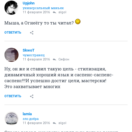
Upjohn
универсальный маньяк
11 февраля 2016
аlgоl
Мыша, а Огнеёгу то ты читал?
ОТВЕТИТЬ
SkwоT
чужестранец
11 февраля 2016
Сифон
Ну, он же и ставил такую цель - стилизация,
динамичный хороший язык и саспенс-саспенс-
саспенс!!!И успешно достиг цели, мастерски!
Это захватывает многих
ОТВЕТИТЬ
lamia
зло добра
11 февраля 2016
аlgоl