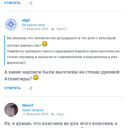
ОТВЕТИТЬ
аlgоl
На круги своя
11 февраля 2016
SkwоT
Вы уверены, что человечество деградирует и что дело с культурой
обстоит именно так?
Помнится, примерно такого содержания надпись была высечена на
стенах пирамид, и высекли ее современники похороненных в них
фараонов)))
А какие надписи были высечены на стенах древней
Атлантиды?
ОТВЕТИТЬ
SkwоT
чужестранец
11 февраля 2016
аlgоl
Ну, я думаю, что классики не для этого классики, а