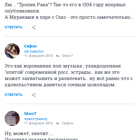
Хм... "Тропик Рака"? Так-то его в 1934 году впервые
опубликовали.
А Мураками в паре с Ошо - это просто замечательно...
ОТВЕТИТЬ
Сифон
old hamster
11 февраля 2016
SkwоT
Это как ворованная поп-музыка , ухандошенная
'элитой' современной росс. эстрады.. как же это
может захватывать и развлекать.. ну всё равно что с
удовольствием давиться соевым шоколадом..
ОТВЕТИТЬ
SkwоT
чужестранец
11 февраля 2016
Сифон
Ну, может, значит....
(*развела руками беспомощно...