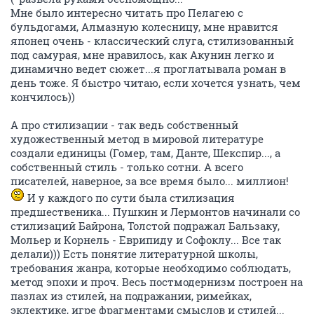
Мне было интересно читать про Пелагею с
бульдогами, Алмазную колесницу, мне нравится
японец очень - классический слуга, стилизованный
под самурая, мне нравилось, как Акунин легко и
динамично ведет сюжет...я проглатывала роман в
день тоже. Я быстро читаю, если хочется узнать, чем
кончилось))
А про стилизации - так ведь собственный
художественный метод в мировой литературе
создали единицы (Гомер, там, Данте, Шекспир..., а
собственный стиль - только сотни. А всего
писателей, наверное, за все время было... миллион!
И у каждого по сути была стилизация
предшественика... Пушкин и Лермонтов начинали со
стилизаций Байрона, Толстой подражал Бальзаку,
Мольер и Корнель - Еврипиду и Софоклу... Все так
делали))) Есть понятие литературной школы,
требования жанра, которые необходимо соблюдать,
метод эпохи и проч. Весь постмодернизм построен на
пазлах из стилей, на подражании, римейках,
эклектике, игре фрагментами смыслов и стилей...