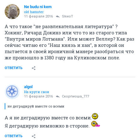
Ne budu ni kem
old hamster
11 февраля 2016
SkwоT
А что такое "не развлекательная литература" ?
Хокинг, Ричард Докинз или что то из старого типа
"Внутри миров Лотмана". Или может Веллер? Как раз
сейчас читаю его "Наш князь и хан", в которой он
пытается в своей ироничной манере разобраться что
же произошло в 1380 году на Куликовском поле.
ОТВЕТИТЬ
аlgоl
На круги своя
11 февраля 2016
Скорпиоша_777
не деградируй вместе со всеми
А я не деградирую вместе со всеми.
Я деградирую немножко в стороне.
ОТВЕТИТЬ