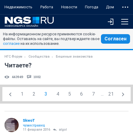
Недвижимость
Работа
Новости
Погода
Дом
На информационном ресурсе применяются cookie-
Согласен
файлы. Оставаясь на сайте, вы подтверждаете свое
согласие
на их использование.
НГС.Форум
Сообщества
Бешеные знакомства
Читаете?
443949
1002
1
2
3
4
5
6
7
...
21
SkwоT
чужестранец
11 февраля 2016
аlgоl