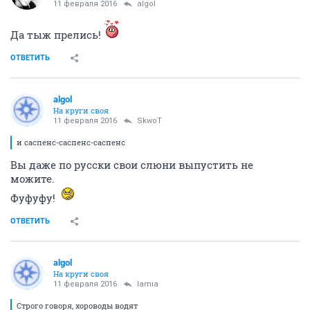
11 февраля 2016
аlgоl
Да тыж прелись!
ОТВЕТИТЬ
аlgоl
На круги своя
11 февраля 2016
SkwоT
и саспенс-саспенс-саспенс
Вы даже по русски свои слюни выпустить не
можите.
Фуфуфу!
ОТВЕТИТЬ
аlgоl
На круги своя
11 февраля 2016
lamia
Строго говоря, хороводы водят