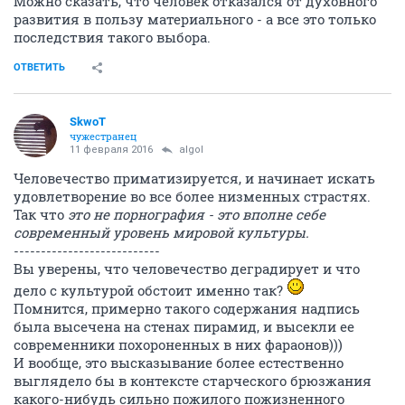
Можно сказать, что человек отказался от духовного
развития в пользу материального - а все это только
последствия такого выбора.
ОТВЕТИТЬ
SkwоT
чужестранец
11 февраля 2016
аlgоl
Человечество приматизируется, и начинает искать
удовлетворение во все более низменных страстях.
Так что
это не порнография - это вполне себе
современный уровень мировой культуры.
---------------------------
Вы уверены, что человечество деградирует и что
дело с культурой обстоит именно так?
Помнится, примерно такого содержания надпись
была высечена на стенах пирамид, и высекли ее
современники похороненных в них фараонов)))
И вообще, это высказывание более естественно
выглядело бы в контексте старческого брюзжания
какого-нибудь сильно пожилого пожизненного