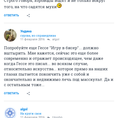
Строго говоря, хороводы водят и не только вокруг
того, на что садятся мухи
ОТВЕТИТЬ
Ундинa
сурова, но справедлива
11 февраля 2016
аlgоl
Попробуйте еще Гессе "Игру в бисер"... должно
вштырить. Мне кажется, сейчас это еще более
современно и отражает происходящее, чем даже
когда Гессе это писал... во всяком случае,
относительно искусства... которое прямо на наших
глазах пытается покончить уже с собой и
окончательно и недвижимо лечь под масскульт. Да и
с остальным тоже...
ОТВЕТИТЬ
аlgоl
На круги своя
11 февраля 2016
Upjohn