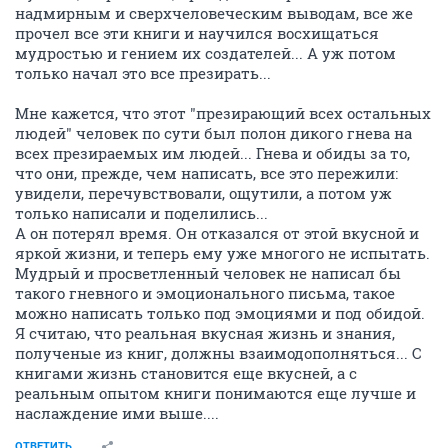
надмирным и сверхчеловеческим выводам, все же
прочел все эти книги и научился восхищаться
мудростью и гением их создателей... А уж потом
только начал это все презирать...
Мне кажется, что этот "презирающий всех остальных
людей" человек по сути был полон дикого гнева на
всех презираемых им людей... Гнева и обиды за то,
что они, прежде, чем написать, все это пережили:
увидели, перечувствовали, ощутили, а потом уж
только написали и поделились...
А он потерял время. Он отказался от этой вкусной и
яркой жизни, и теперь ему уже многого не испытать.
Мудрый и просветленный человек не написал бы
такого гневного и эмоционального письма, такое
можно написать только под эмоциями и под обидой.
Я считаю, что реальная вкусная жизнь и знания,
полученые из книг, должны взаимодополняться... С
книгами жизнь становится еще вкусней, а с
реальным опытом книги понимаются еще лучше и
наслаждение ими выше....
ОТВЕТИТЬ