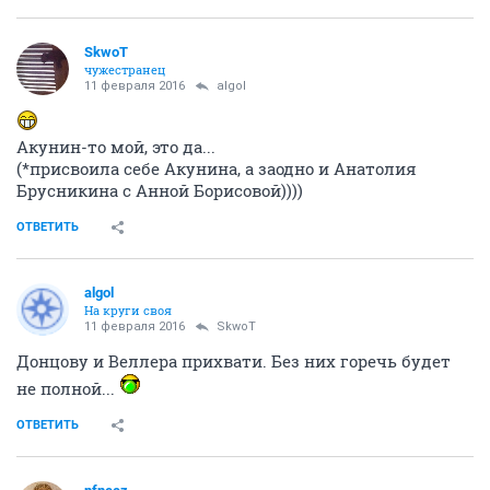
SkwоT
чужестранец
11 февраля 2016
аlgоl
Акунин-то мой, это да...
(*присвоила себе Акунина, а заодно и Анатолия
Брусникина с Анной Борисовой))))
ОТВЕТИТЬ
аlgоl
На круги своя
11 февраля 2016
SkwоT
Донцову и Веллера прихвати. Без них горечь будет
не полной...
ОТВЕТИТЬ