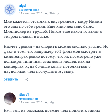
аlgоl
На круги своя
11 февраля 2016
Thierry
Мне кажется, отсылка к внутреннему миру Индии
это сам по себе тренд. Еще кино недавно было,
Миллионер из трущоб. Потом еще какой то азиат с
тигром плавал в лодке.
Насчет уровня - да спорить можно сколько угодно. Но
факт в том, что например 90% фильмов смотрят в
кинотеатрах ровно потому, что их посмотрело уже
полмира. Типичная стадность людей, как на
концертах, куда больше хотят потолкаться с
двуногими, чем послушать музыку.
ОТВЕТИТЬ
SkwоT
чужестранец
11 февраля 2016
аlgоl
Ну... тот, из рассказа, прежде чем прийти к таким