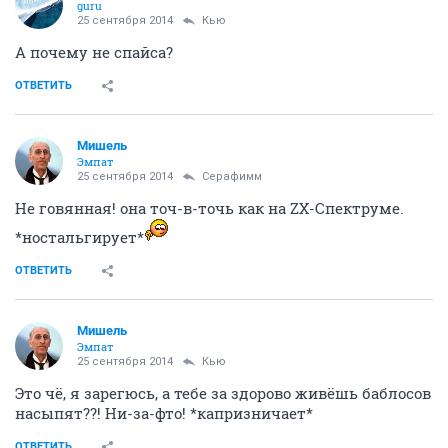
guru
25 сентября 2014
Кью
А почему не спайса?
ОТВЕТИТЬ
Мишель
Эмпат
25 сентября 2014
Серафимм
Не говянная! она точ-в-точь как на ZX-Спектруме.
*ностальгирует*
ОТВЕТИТЬ
Мишель
Эмпат
25 сентября 2014
Кью
Это чё, я зарегюсь, а тебе за здорово живёшь баблосов
насыпят??! Ни-за-фто! *капризничает*
ОТВЕТИТЬ