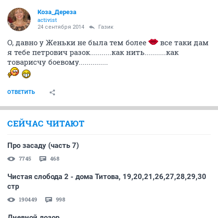
Коза_Дepеза
activist
24 сентября 2014
Газик
О, давно у Женьки не была тем более
все таки дам
я тебе петрович разок...........как нить...........как
товарисчу боевому...............
ОТВЕТИТЬ
СЕЙЧАС ЧИТАЮТ
Про засаду (часть 7)
7745
468
Чистая слобода 2 - дома Титова, 19,20,21,26,27,28,29,30
стр
190449
998
Дневной дозор.