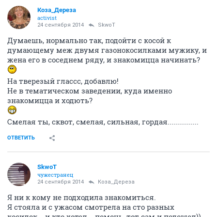
Коза_Дepеза
activist
24 сентября 2014
SkwоT
Думаешь, нормально так, подойти с косой к
думающему меж двумя газонокосилками мужику, и
жена его в соседнем ряду, и знакомицца начинать?
На тверезый глассс, добавлю!
Не в тематическом заведении, куда именно
знакомицца и ходють?
Смелая ты, сквот, смелая, сильная, гордая................
ОТВЕТИТЬ
SkwоT
чужестранец
24 сентября 2014
Коза_Дepеза
Я ни к кому не подходила знакомиться.
Я стояла и с ужасом смотрела на сто разных
косилок... и кто хотел... помочь, тот сам и подошел))