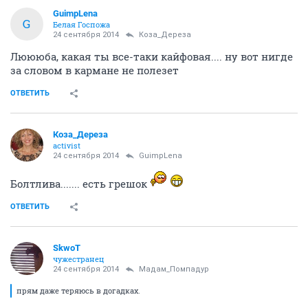
GuimpLena
G
Белая Госпожа
24 сентября 2014
Коза_Дepеза
Люююба, какая ты все-таки кайфовая.... ну вот нигде
за словом в кармане не полезет
ОТВЕТИТЬ
Коза_Дepеза
activist
24 сентября 2014
GuimpLena
Болтлива....... есть грешок
ОТВЕТИТЬ
SkwоT
чужестранец
24 сентября 2014
Мадам_Помпадур
прям даже теряюсь в догадках.