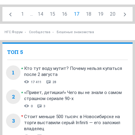
1
...
14
15
16
17
18
19
20
НГС.Форум
Сообщества
Бешеные знакомства
ТОП 5
Кто тут воду мутит? Почему нельзя купаться
1
после 2 августа
17 411
28
«Привет, детишки!» Чего вы не знали о самом
2
страшном сериале 90-х
0
3
Стоит меньше 500 тысяч: в Новосибирске на
3
торги выставили серый Infiniti — его заложил
владелец