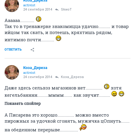
Коза_Дepеза
activist
24 сентября 2014
SkwоT
Аааааа............
Так то в тренажерке знакомицца удачно.......... и товар
ийцом так скать, и потеешь, кряхтишь рядом,
интимно почти...........
ОТВЕТИТЬ
Коза_Дepеза
activist
24 сентября 2014
Коза_Дepеза
Даже здесь сельхоз магазинов нет..............
хотя
кегельбанннн.........мммм....... как звучит.........
Показать спойлер
А Писарева это хорошо.............. можно вместо
пирожных за удочкой сгонять, мужичка цОпнуть.......
на обеденном перерыве...............