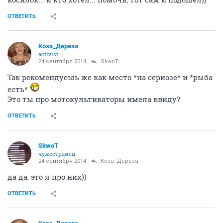
ОТВЕТИТЬ
Коза_Дepеза
activist
24 сентября 2014
SkwоT
Так рекомендуешь же как место *на сериозе* и *рыба
есть*
Это ты про мотокультиваторы имела ввиду?
ОТВЕТИТЬ
SkwоT
чужестранец
24 сентября 2014
Коза_Дepеза
да да, это я про них))
ОТВЕТИТЬ