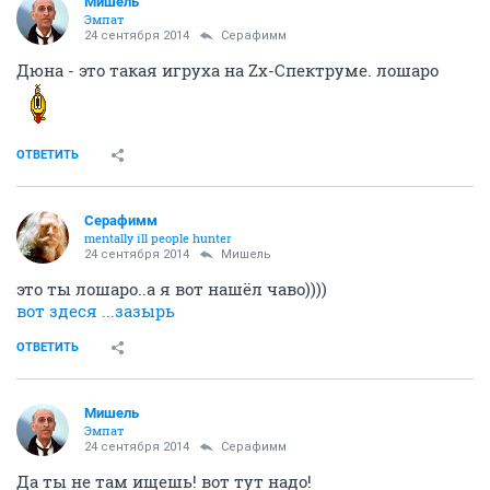
Мишель
Эмпат
24 сентября 2014
Серафимм
Дюна - это такая игруха на Zx-Спектруме. лошаро
ОТВЕТИТЬ
Серафимм
mentally ill people hunter
24 сентября 2014
Мишель
это ты лошаро..а я вот нашёл чаво))))
вот здеся ...зазырь
ОТВЕТИТЬ
Мишель
Эмпат
24 сентября 2014
Серафимм
Да ты не там ищешь! вот тут надо!