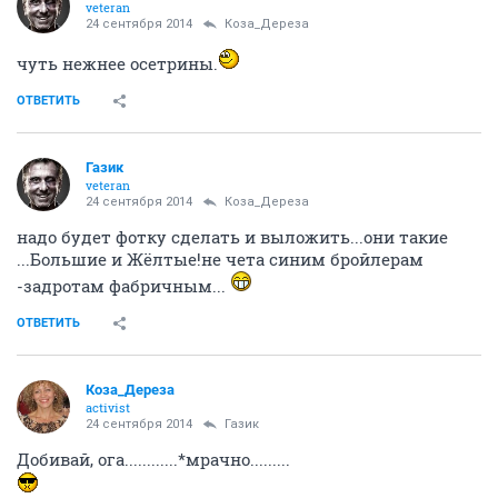
veteran
24 сентября 2014
Коза_Дepеза
чуть нежнее осетрины.
ОТВЕТИТЬ
Газик
veteran
24 сентября 2014
Коза_Дepеза
надо будет фотку сделать и выложить...они такие
...Большие и Жёлтые!не чета синим бройлерам
-задротам фабричным...
ОТВЕТИТЬ
Коза_Дepеза
activist
24 сентября 2014
Газик
Добивай, ога............*мрачно.........