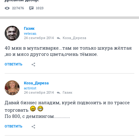
227476
1023
Газик
veteran
24 сентября 2014
Коза_Дepеза
40 мин в мультиварке...там не только шкура жёлтая
,но и мясо другого цвета,очень тёмное.
ОТВЕТИТЬ
Коза_Дepеза
activist
24 сентября 2014
Газик
Давай бизнес наладим, курей подвозить и по трассе
торговать
По 800, с демпингом.............
ОТВЕТИТЬ