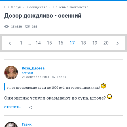
НГС.Форум
Сообщества
Бешеные знакомства
Дозор дождливо - осенний
154689
985
1
...
14
15
16
17
18
19
20
Коза_Дepеза
activist
24 сентября 2014
Газик
у нас деревенские куры по 1000 руб. на трассе...прикинь!
Они интим услуги оказывают до супа, штоле?
ОТВЕТИТЬ
Газик