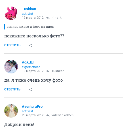
Tushkan
activist
19 марта 2012
nina_k
запись видео и фото на диск
покажите несколько фото??
ОТВЕТИТЬ
Ася_Ш
experienced
19 марта 2012
Tushkan
да, я тоже очень хочу фото
ОТВЕТИТЬ
AventuraPro
activist
20 марта 2012
valentinka8585
Добрый день!