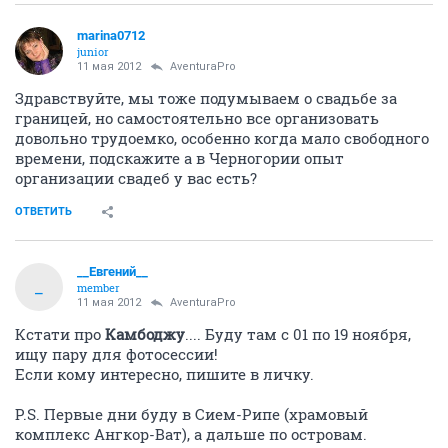
marina0712
junior
11 мая 2012
AventuraPro
Здравствуйте, мы тоже подумываем о свадьбе за
границей, но самостоятельно все организовать
довольно трудоемко, особенно когда мало свободного
времени, подскажите а в Черногории опыт
организации свадеб у вас есть?
ОТВЕТИТЬ
__Евгений__
_
member
11 мая 2012
AventuraPro
Кстати про
Камбоджу
.... Буду там c 01 по 19 ноября,
ищу пару для фотосессии!
Если кому интересно, пишите в личку.
P.S. Первые дни буду в Сием-Рипе (храмовый
комплекс Ангкор-Ват), а дальше по островам.