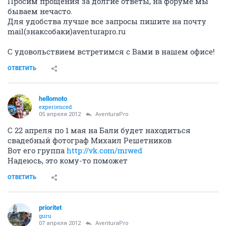
Просим прощения за долгие ответы, на форуме мы
бываем нечасто.
Для удобства лучше все запросы пишите на почту
mail(знаксобаки)aventurapro.ru
С удовольствием встретимся с Вами в нашем офисе!
ОТВЕТИТЬ
hellomoto
experienced
05 апреля 2012
AventuraPro
С 22 апреля по 1 мая на Бали будет находиться
свадебный фотограф Михаил Решетников
Вот его группа
http://vk.com/mrwed
Надеюсь, это кому-то поможет
ОТВЕТИТЬ
prioritet
guru
07 апреля 2012
AventuraPro