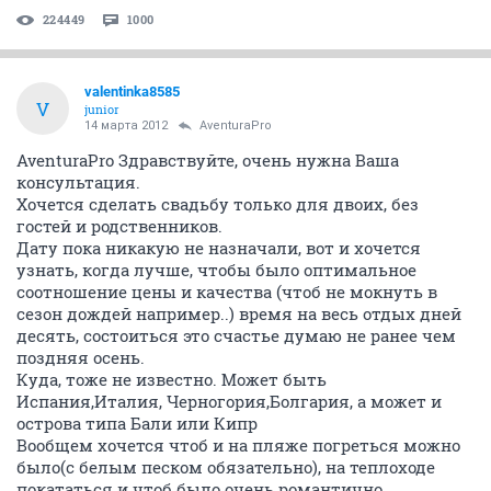
224449
1000
valentinka8585
V
junior
14 марта 2012
AventuraPro
AventuraPro Здравствуйте, очень нужна Ваша
консультация.
Хочется сделать свадьбу только для двоих, без
гостей и родственников.
Дату пока никакую не назначали, вот и хочется
узнать, когда лучше, чтобы было оптимальное
соотношение цены и качества (чтоб не мокнуть в
сезон дождей например..) время на весь отдых дней
десять, состоиться это счастье думаю не ранее чем
поздняя осень.
Куда, тоже не известно. Может быть
Испания,Италия, Черногория,Болгария, а может и
острова типа Бали или Кипр
Вообщем хочется чтоб и на пляже погреться можно
было(с белым песком обязательно), на теплоходе
покататься и чтоб было очень романтично,