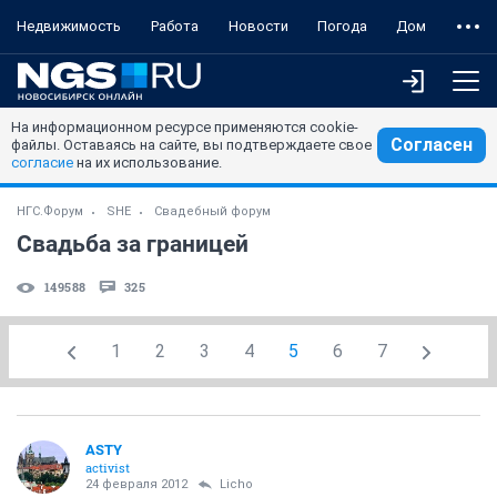
Недвижимость
Работа
Новости
Погода
Дом
На информационном ресурсе применяются cookie-
Согласен
файлы. Оставаясь на сайте, вы подтверждаете свое
согласие
на их использование.
НГС.Форум
SHE
Свадебный форум
Свадьба за границей
149588
325
1
2
3
4
5
6
7
ASTY
activist
24 февраля 2012
Licho