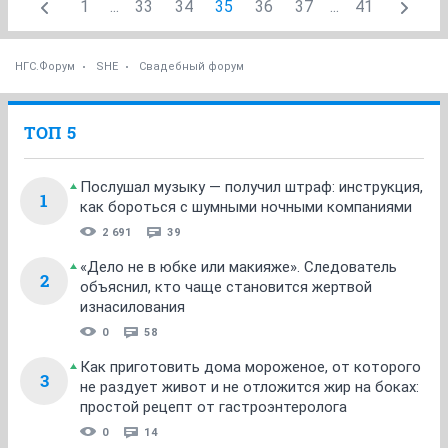
1
...
33
34
35
36
37
...
41
НГС.Форум
SHE
Свадебный форум
ТОП 5
Послушал музыку — получил штраф: инструкция,
1
как бороться с шумными ночными компаниями
2 691
39
«Дело не в юбке или макияже». Следователь
2
объяснил, кто чаще становится жертвой
изнасилования
0
58
Как приготовить дома мороженое, от которого
3
не раздует живот и не отложится жир на боках:
простой рецепт от гастроэнтеролога
0
14