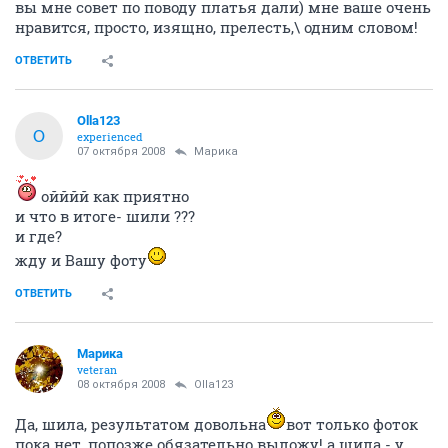
вы мне совет по поводу платья дали) мне ваше очень
нравится, просто, изящно, прелесть,\ одним словом!
ОТВЕТИТЬ
Olla123
O
experienced
07 октября 2008
Марика
ойййй как приятно
и что в итоге- шили ???
и где?
жду и Вашу фоту
ОТВЕТИТЬ
Марика
veteran
08 октября 2008
Olla123
Да, шила, результатом довольна
вот только фоток
пока нет, попозже обязательно выложу! а шила - у