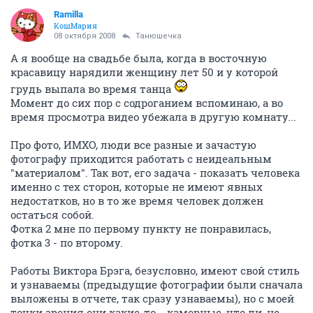
Ramilla
КошМария
08 октября 2008
Танюшечка
А я вообще на свадьбе была, когда в восточную
красавицу нарядили женщину лет 50 и у которой
грудь выпала во время танца
Момент до сих пор с содроганием вспоминаю, а во
время просмотра видео убежала в другую комнату...
Про фото, ИМХО, люди все разные и зачастую
фотографу приходится работать с неидеальным
"материалом". Так вот, его задача - показать человека
именно с тех сторон, которые не имеют явных
недостатков, но в то же время человек должен
остаться собой.
Фотка 2 мне по первому пункту не понравилась,
фотка 3 - по второму.
Работы Виктора Брэга, безусловно, имеют свой стиль
и узнаваемы (предыдущие фотографии были сначала
выложены в отчете, так сразу узнаваемы), но с моей
точки зрения они какие-то... камерные, что ли, не