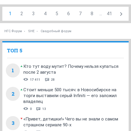
1
2
3
4
5
6
7
8
...
41
НГС.Форум
SHE
Свадебный форум
ТОП 5
Кто тут воду мутит? Почему нельзя купаться
1
после 2 августа
17 411
28
Стоит меньше 500 тысяч: в Новосибирске на
2
торги выставили серый Infiniti — его заложил
владелец
0
13
«Привет, детишки!» Чего вы не знали о самом
3
страшном сериале 90-х