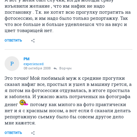
изъявили желание , что им нафик не надо
постановку . Т.к. не хотят всю прогулку потратить на
фотосессию, и им надо было только репортажку. Так
что все больше и больше удевляешся что на вкус и
цвет товарищей нет.
ОТВЕТИТЬ
PM
P
experienced
08 октября 2008
Ворчун
Это точно! Мой любимый муж к средине прогулки
сказал нафиг все, простыл и ушел в машину грется, а
я потом на фотосессии отдувалась, в итоге простыла
и заболела. И ужасно жаль потраченых на фотографа
денег
потому как милого на фото практически
нет и я с красным носом, а вот если б сказали делать
репортажную сьемку было бы совсем другое дело
мне кажется.
ОТВЕТИТЬ