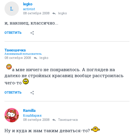
legko
L
activist
08 октября 2008
legko
и, наконец, классично...
ОТВЕТИТЬ
Танюшечка
Анонимный пользователь
08 октября 2008
legko
а мне ничего не понравилось. А поглядев на
далеко не стройных красавиц вообще расстроилась
чего-то
ОТВЕТИТЬ
Ramilla
КошМария
08 октября 2008
Танюшечка
Ну и куда ж нам таким деваться-то?