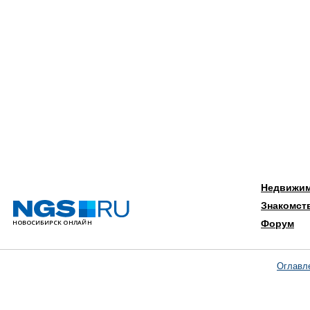
Недвижи
Знакомст
Форум
Оглавл