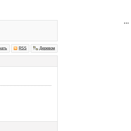
чать
RSS
Деревом