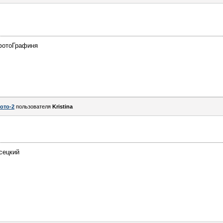
фотоГрафиня
ото-2
пользователя
Kristina
сецкий