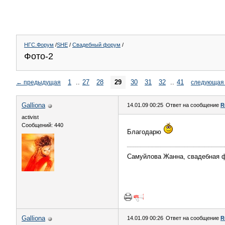
НГС.Форум
/
SHE
/
Свадебный форум
/
Фото-2
1
..
27
28
29
30
31
32
..
41
←
предыдущая
следующая
Galliona
14.01.09 00:25
Ответ на сообщение
R
activist
Сообщений: 440
Благодарю
Самуйлова Жанна, свадебная 
Galliona
14.01.09 00:26
Ответ на сообщение
R