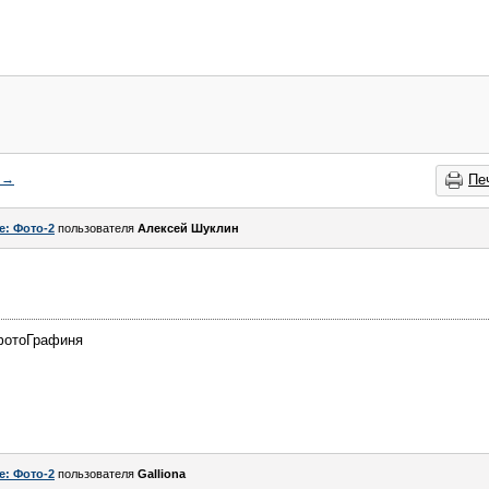
→
Пе
e: Фото-2
пользователя
Алексей Шуклин
фотоГрафиня
e: Фото-2
пользователя
Galliona