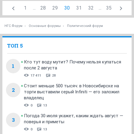
1
...
28
29
30
31
32
...
35
НГС.Форум
Основные форумы
Политический форум
ТОП 5
Кто тут воду мутит? Почему нельзя купаться
1
после 2 августа
17 411
28
Стоит меньше 500 тысяч: в Новосибирске на
2
торги выставили серый Infiniti — его заложил
владелец
0
13
Погода 30 июля укажет, каким ждать август —
3
поверья и приметы
0
13