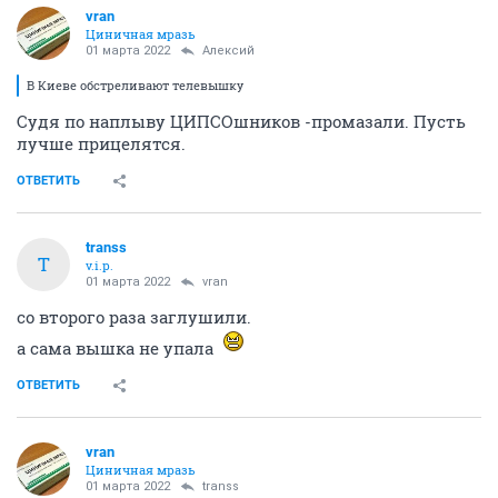
vran
Циничная мразь
01 марта 2022
Алексий
В Киеве обстреливают телевышку
Судя по наплыву ЦИПСОшников -промазали. Пусть
лучше прицелятся.
ОТВЕТИТЬ
transs
T
v.i.p.
01 марта 2022
vran
со второго раза заглушили.
а сама вышка не упала
ОТВЕТИТЬ
vran
Циничная мразь
01 марта 2022
transs