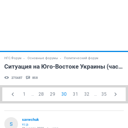
НГС.Форум
Основные форумы
Политический форум
Ситуация на Юго-Востоке Украины (часть 6)
275487
858
1
...
28
29
30
31
32
...
35
savwchuk
S
v.i.p.