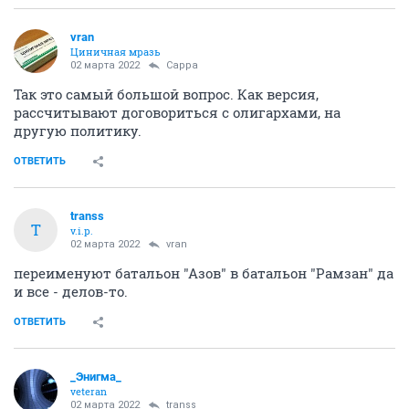
vran
Циничная мразь
02 марта 2022
Сарра
Так это самый большой вопрос. Как версия,
рассчитывают договориться с олигархами, на
другую политику.
ОТВЕТИТЬ
transs
T
v.i.p.
02 марта 2022
vran
переименуют батальон "Азов" в батальон "Рамзан" да
и все - делов-то.
ОТВЕТИТЬ
_Энигма_
veteran
02 марта 2022
transs