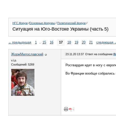
НГС.Форум
/
Основные форумы
/
Политический форум
/
Ситуация на Юго-Востоке Украины (часть 5)
1
..
15
16
17
18
19
20
21
←
предыдущая
следующая
ЖоржМилославский
23.11.20 13:37
Ответ на сообщение
R
v.i.p.
Сообщений: 5269
Росгвардия идет в ногу с евро
Во Франции вообще собрались 