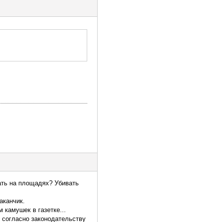
ать на площадях? Убивать
аканчик.
м камушек в газетке...
о согласно законодательству