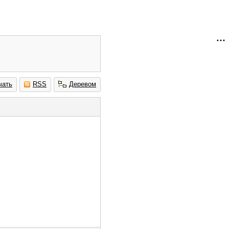
чать
RSS
Деревом