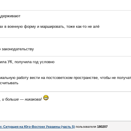
оддерживают
ах в военную форму и маршировать, тоже как-то не алё
о законодательству
шила УК, получила год условно
альную работу вести на постсоветском пространстве, чтобы не получат
дсчитывать
, и больше — никакова!
e: Ситуация на Юго-Востоке Украины (часть 5)
пользователя
180207