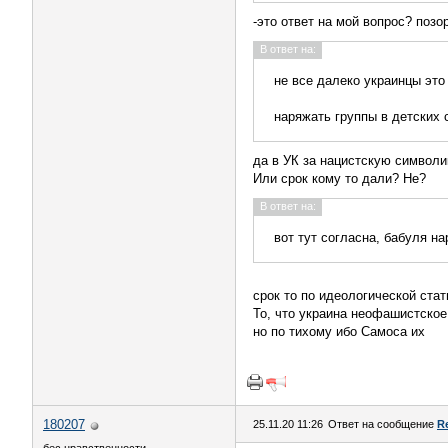
-это ответ на мой вопрос? позо
В ответ на:
не все далеко украинцы эт
наряжать группы в детских 
да в УК за нацистскую символи
Или срок кому то дали? Не?
В ответ на:
вот тут согласна, бабуля н
срок то по идеологической ста
То, что украина неофашистское
но по тихому ибо Самоса их
180207
25.11.20 11:26
Ответ на сообщение
R