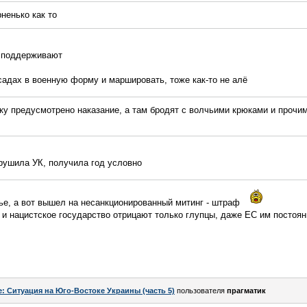
рненько как то
о поддерживают
садах в военную форму и маршировать, тоже как-то не алё
ку предусмотрено наказание, а там бродят с волчьими крюками и прочи
арушила УК, получила год условно
тье, а вот вышел на несанкционированный митинг - штраф
 и нацистское государство отрицают только глупцы, даже ЕС им постоян
e: Ситуация на Юго-Востоке Украины (часть 5)
пользователя
прагматик