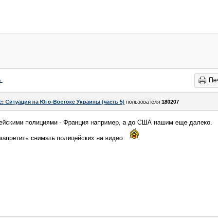
→
Пе
e: Ситуация на Юго-Востоке Украины (часть 5)
пользователя
180207
пейскими полициями - Франция например, а до США нашим еще далеко.
запретить снимать полицейских на видео