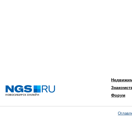
Недвижи
Знакомст
Форум
Оглавл