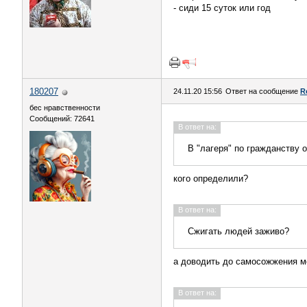
- сиди 15 суток или год
180207
24.11.20 15:56
Ответ на сообщение
R
бес нравственности
Сообщений: 72641
В ответ на:
В "лагеря" по гражданству 
кого определили?
В ответ на:
Сжигать людей заживо?
а доводить до самосожжения 
В ответ на: