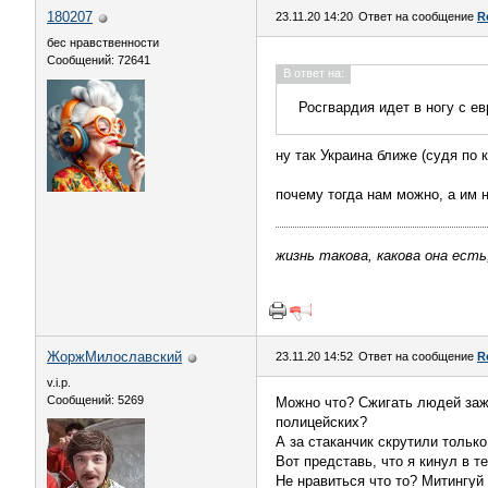
180207
23.11.20 14:20
Ответ на сообщение
R
бес нравственности
Сообщений: 72641
В ответ на:
Росгвардия идет в ногу с е
ну так Украина ближе (судя по 
почему тогда нам можно, а им 
жизнь такова, какова она есть
ЖоржМилославский
23.11.20 14:52
Ответ на сообщение
R
v.i.p.
Сообщений: 5269
Можно что? Сжигать людей заж
полицейских?
А за стаканчик скрутили тольк
Вот представь, что я кинул в те
Не нравиться что то? Митингуй