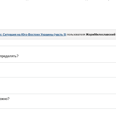
e: Ситуация на Юго-Востоке Украины (часть 5)
пользователя
ЖоржМилославский
определять?
можно?