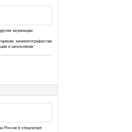
другим заграницам
сторикам, кинематографистам
овцам и школьникам
н России в спецлагеря