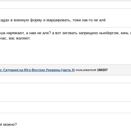
садах в военную форму и маршировать, тоже как-то не алё
ша наряжают, а нам не але? а вот зиговать запрещено ньюбергом, кинь з
 нас, вас жалеют.
e: Ситуация на Юго-Востоке Украины (часть 5)
пользователя
180207
ия можно?