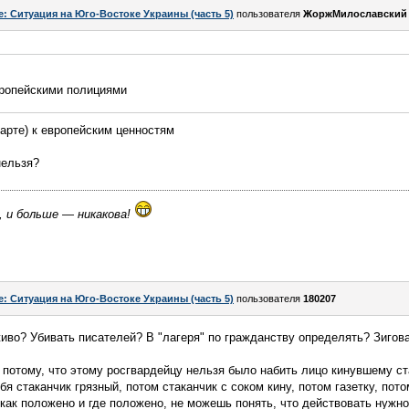
e: Ситуация на Юго-Востоке Украины (часть 5)
пользователя
ЖоржМилославский
вропейскими полициями
карте) к европейским ценностям
нельзя?
, и больше — никакова!
e: Ситуация на Юго-Востоке Украины (часть 5)
пользователя
180207
иво? Убивать писателей? В "лагеря" по гражданству определять? Зигов
о потому, что этому росгвардейцу нельзя было набить лицо кинувшему ст
бя стаканчик грязный, потом стаканчик с соком кину, потом газетку, пото
 как положено и где положено, не можешь понять, что действовать нужн