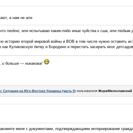
ают, а нам не але
, что люблю, или испытываю какие-либо иные чуйства к сша, или любым 
сю историю второй мировой войны и ВОВ в том числе нужно оставить и
же как Куликовскую битву и Бородино и перестать засирать мозг детсад
, и больше — никакова!
e: Ситуация на Юго-Востоке Украины (часть 5)
пользователя
ЖоржМилославский
знакомите меня с документами, подтверждающими интернирование гражда