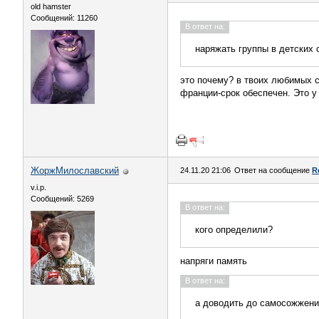
old hamster
Сообщений: 11260
В ответ на:
наряжать группы в детских 
это почему? в твоих любимых с
франции-срок обеспечен. Это у
ЖоржМилославский
24.11.20 21:06
Ответ на сообщение
R
v.i.p.
Сообщений: 5269
В ответ на:
кого определили?
напряги память
В ответ на:
а доводить до самосожжен