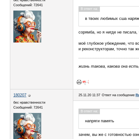
бес нравственности
Сообщений: 72641
В ответ на:
в твоих любимых сша наряж
сорямба, но я нигде не писала
моё глубокое убеждение, что в
и реконструкторам, точно так 
жизнь такова, какова она есть
180207
25.11.20 11:37
Ответ на сообщение
R
бес нравственности
Сообщений: 72641
В ответ на:
напряги память
зачем, вы же с готовностью о