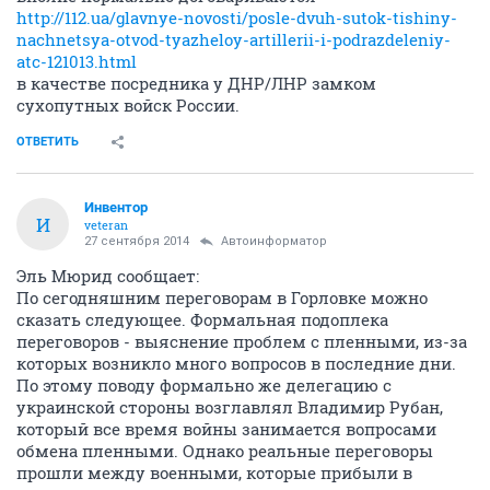
http://112.ua/glavnye-novosti/posle-dvuh-sutok-tishiny-
nachnetsya-otvod-tyazheloy-artillerii-i-podrazdeleniy-
atc-121013.html
в качестве посредника у ДНР/ЛНР замком
сухопутных войск России.
ОТВЕТИТЬ
Инвентор
И
veteran
27 сентября 2014
Автоинформатор
Эль Мюрид сообщает:
По сегодняшним переговорам в Горловке можно
сказать следующее. Формальная подоплека
переговоров - выяснение проблем с пленными, из-за
которых возникло много вопросов в последние дни.
По этому поводу формально же делегацию с
украинской стороны возглавлял Владимир Рубан,
который все время войны занимается вопросами
обмена пленными. Однако реальные переговоры
прошли между военными, которые прибыли в