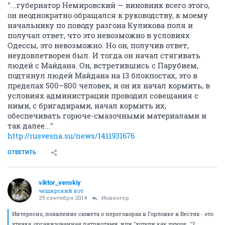
"...губернатор Немировский — виновник всего этого,
он неоднократно обращался к руководству, к моему
начальнику по поводу разгона Куликова поля и
получал ответ, что это невозможно в условиях
Одессы, это невозможно. Но он, получив ответ,
неудовлетворен был. И тогда он начал стягивать
людей с Майдана. Он, встретившись с Парубием,
подтянул людей Майдана на 13 блокпостах, это в
пределах 500–800 человек, и он их начал кормить, в
условиях администрации проводил совещания с
ними, с бригадирами, начал кормить их,
обеспечивать горюче-смазочными материалами и
так далее..."
http://rusvesna.su/news/1411931676
ОТВЕТИТЬ
viktor_venskiy
чеширский кот
29 сентября 2014
Инвентор
Интересно, появление сюжета о переговорах в Горловке в Вестях - это
утечка, организованная патриотами, или "хотели как лучше..."?