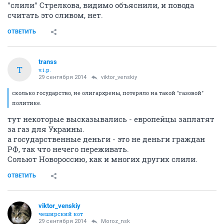
"слили" Стрелкова, видимо объяснили, и повода
считать это сливом, нет.
ОТВЕТИТЬ
transs
T
v.i.p.
29 сентября 2014
viktor_venskiy
сколько государство, не олигархрены, потеряло на такой "газовой"
политике.
тут некоторые высказывались - европейцы заплатят
за газ для Украины.
а государственные деньги - это не деньги граждан
РФ, так что нечего переживать.
Сольют Новороссию, как и многих других слили.
ОТВЕТИТЬ
viktor_venskiy
чеширский кот
29 сентября 2014
Moroz_nsk