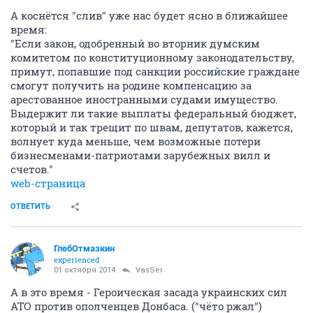
А коснётся "слив" уже нас будет ясно в ближайшее
время:
"Если закон, одобренный во вторник думским
комитетом по конституционному законодательству,
примут, попавшие под санкции российские граждане
смогут получить на родине компенсацию за
арестованное иностранными судами имущество.
Выдержит ли такие выплаты федеральный бюджет,
который и так трещит по швам, депутатов, кажется,
волнует куда меньше, чем возможные потери
бизнесменами-патриотами зарубежных вилл и
счетов."
web-страница
ОТВЕТИТЬ
ГлебОтмазкин
experienced
01 октября 2014
VasSer
А в это время - Героическая засада украинских сил
АТО против ополченцев Донбаса. ("чёто ржал")