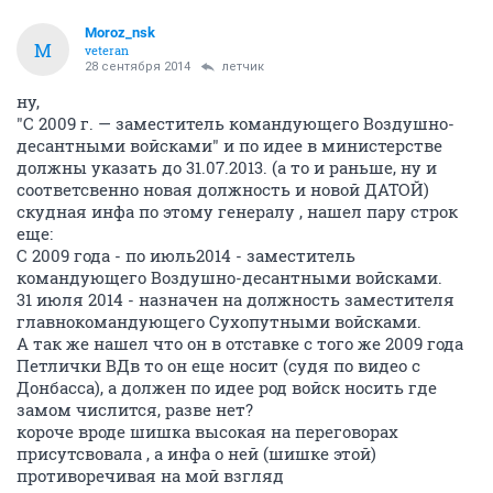
Moroz_nsk
M
veteran
28 сентября 2014
лeтчик
ну,
"С 2009 г. — заместитель командующего Воздушно-
десантными войсками" и по идее в министерстве
должны указать до 31.07.2013. (а то и раньше, ну и
соответсвенно новая должность и новой ДАТОЙ)
скудная инфа по этому генералу , нашел пару строк
еще:
С 2009 года - по июль2014 - заместитель
командующего Воздушно-десантными войсками.
31 июля 2014 - назначен на должность заместителя
главнокомандующего Сухопутными войсками.
А так же нашел что он в отставке с того же 2009 года
Петлички ВДв то он еще носит (судя по видео с
Донбасса), а должен по идее род войск носить где
замом числится, разве нет?
короче вроде шишка высокая на переговорах
присутсвовала , а инфа о ней (шишке этой)
противоречивая на мой взгляд