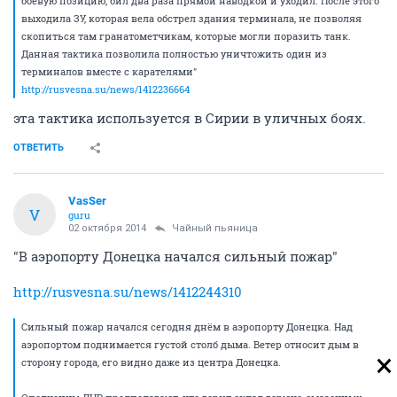
боевую позицию, бил два раза прямой наводкой и уходил. После этого
выходила ЗУ, которая вела обстрел здания терминала, не позволяя
скопиться там гранатометчикам, которые могли поразить танк.
Данная тактика позволила полностью уничтожить один из
терминалов вместе с карателями"
http://rusvesna.su/news/1412236664
эта тактика используется в Сирии в уличных боях.
ОТВЕТИТЬ
VasSer
V
guru
02 октября 2014
Чайный пьяница
"В аэропорту Донецка начался сильный пожар"
http://rusvesna.su/news/1412244310
Сильный пожар начался сегодня днём в аэропорту Донецка. Над
аэропортом поднимается густой столб дыма. Ветер относит дым в
сторону города, его видно даже из центра Донецка.