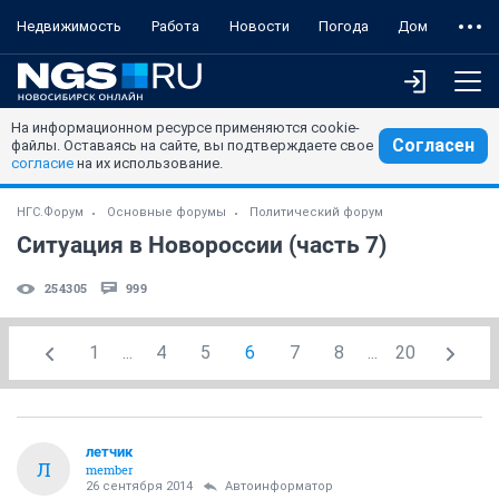
Недвижимость
Работа
Новости
Погода
Дом
На информационном ресурсе применяются cookie-
Согласен
файлы. Оставаясь на сайте, вы подтверждаете свое
согласие
на их использование.
НГС.Форум
Основные форумы
Политический форум
Ситуация в Новороссии (часть 7)
254305
999
1
...
4
5
6
7
8
...
20
лeтчик
Л
member
26 сентября 2014
Автоинформатор