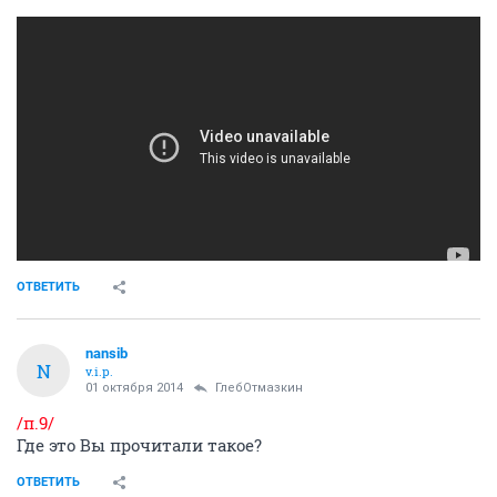
ОТВЕТИТЬ
nansib
N
v.i.p.
01 октября 2014
ГлебОтмазкин
/п.9/
Где это Вы прочитали такое?
ОТВЕТИТЬ