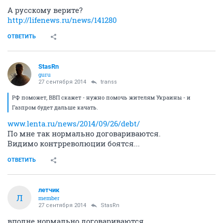
А русскому верите?
http://lifenews.ru/news/141280
ОТВЕТИТЬ
StasRn
guru
27 сентября 2014
transs
РФ поможет, ВВП скажет - нужно помочь жителям Украины - и
Газпром будет дальше качать.
www.lenta.ru/news/2014/09/26/debt/
По мне так нормально договариваются.
Видимо контрреволюции боятся...
ОТВЕТИТЬ
лeтчик
Л
member
27 сентября 2014
StasRn
вполне нормально договариваются