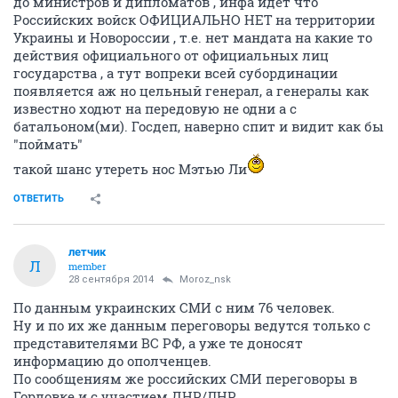
до министров и дипломатов , инфа идет что
Российских войск ОФИЦИАЛЬНО НЕТ на территории
Украины и Новороссии , т.е. нет мандата на какие то
действия официального от официальных лиц
государства , а тут вопреки всей субординации
появляется аж но цельный генерал, а генералы как
известно ходют на передовую не одни а с
батальоном(ми). Госдеп, наверно спит и видит как бы
"поймать"
такой шанс утереть нос Мэтью Ли
ОТВЕТИТЬ
лeтчик
Л
member
28 сентября 2014
Moroz_nsk
По данным украинских СМИ с ним 76 человек.
Ну и по их же данным переговоры ведутся только с
представителями ВС РФ, а уже те доносят
информацию до ополченцев.
По сообщениям же российских СМИ переговоры в
Горловке и с участием ДНР/ЛНР.