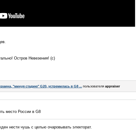
ев.
уально! Остров Невезения! (с)
краина, "минуя стадию" G20, устремилась в G8 ...
пользователя
appraiser
ять место России в G8
ден нести чушь с целью очаровывать электорат.