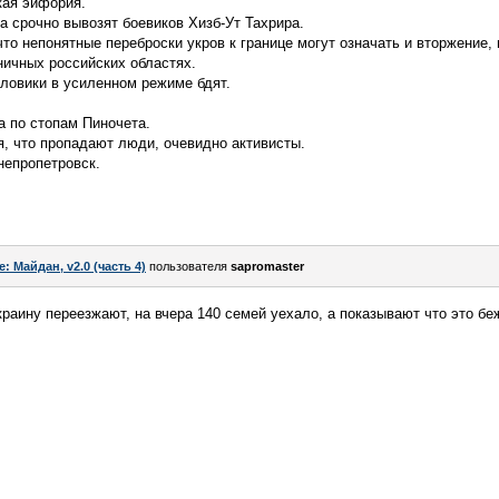
кая эйфория.
а срочно вывозят боевиков Хизб-Ут Тахрира.
что непонятные переброски укров к границе могут означать и вторжение,
ничных российских областях.
иловики в усиленном режиме бдят.
а по стопам Пиночета.
, что пропадают люди, очевидно активисты.
непропетровск.
e: Майдан, v2.0 (часть 4)
пользователя
sapromaster
краину переезжают, на вчера 140 семей уехало, а показывают что это бе