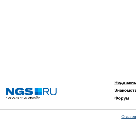
Недвижи
Знакомст
Форум
Оглавл