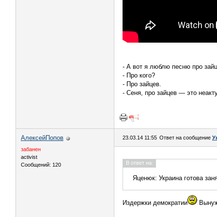
- А вот я люблю песню про зайц
- Про кого?
- Про зайцев.
- Сеня, про зайцев — это неакт
АлексейПопов
23.03.14 11:55
Ответ на сообщение
У
забанен
activist
В ответ на:
Сообщений: 120
Яценюк: Украина готова зан
Издержки демократии
Вынуж