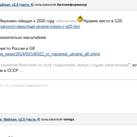
айдан, v2.0 (часть 4)
пользователя
Автоинформатор
 Янукович обещал к 2020 году
обеспечить
Украине место в G20
yanukovich-obeschaet-ukraine-mesto-v-g20.htm
значительно масштабнее:
 место России в G8
lling_news/2014/03/140322_rn_yatsenuk_ukraine_g8.shtml
 развитии Монголии по пути социализма, минуя стадию капитализма
", к
м в СССР ...
ет от ответственности ...
e: Майдан, v2.0 (часть 4)
пользователя
serega