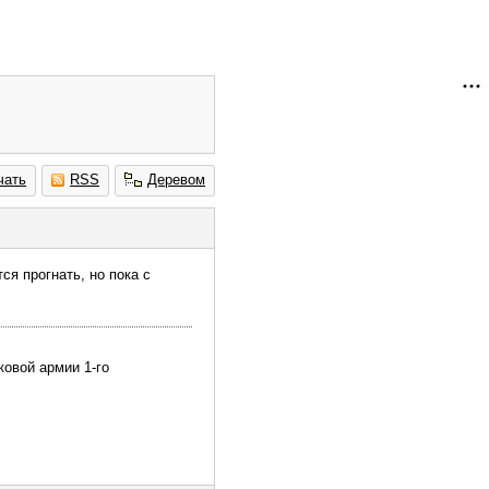
чать
RSS
Деревом
ся прогнать, но пока с
ковой армии 1-го