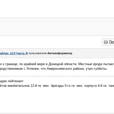
Пе
айдан, v2.0 (часть 4)
пользователя
Автоинформатор
о к границе, по крайней мере в Донецкой области. Местные вроде пытают
одственников с Успенки, что Амвросиевского района, утро субботы.
рдии лейтенант
ов минбатальона 12-й гв. мех. бригады 5-го гв. мех. корпуса 4-й гв. тан