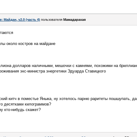
e: Майдан, v2.0 (часть 4)
пользователя
Мамадарахая
етаются
лы около костров на майдане
ллиона долларов наличными, мешочки с камнями, похожими на бриллиант
роживания экс-министра энергетики Эдуарда Ставицкого
ский китч в поместье Яныка, ну хотелось парню раритеты пошшупать, да
то десятками килограммов?
у кто-нибудь скажет?