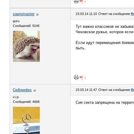
sapromaster
23.03.14 11:10
Ответ на сообщение
R
guru
Сообщений: 9146
Тут важно классиков не забыва
Чеховское ружье, которое если 
Если идут перемещения боевико
быть.
Gellowgles
23.03.14 11:47
Ответ на сообщение
R
v.i.p.
Сообщений: 4668
Сия секта запрещена на террито