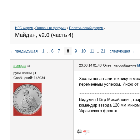
НГС.Форум
/
Основные форумы
/
Политический форум
/
Майдан, v2.0 (часть 4)
1
..
6
7
8
9
10
11
..
21
←
предыдущая
следующая
→
serega
23.03.14 01:48
Ответ на сообщение
М
руки-ножницы
Сообщений: 143034
Хохлы понагнали технику и мяс
переменным успехом. Инфо от р
Видулин Пётр Михайлович, гва
командир взвода 120 мм миномёт
Украинского фронта.