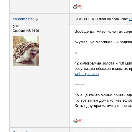
sapromaster
23.03.14 12:07
Ответ на сообщение
R
guru
Сообщений: 9146
Вообще да, живописно так соч
очумевшие маргиналы и радика
и
42 килограмма золота и 4,8 ми
результаты обысков в местах п
web-страница
--------
Ну ещё как-то можно понять ад
Но вот зачем дома копить золо
Хоть одну прагматичную причин