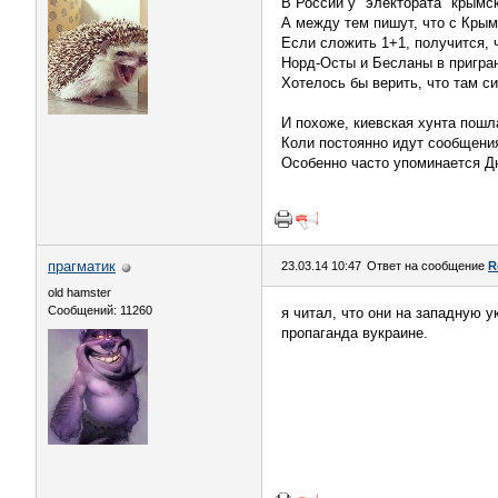
В России у "электората" крымс
А между тем пишут, что с Крым
Если сложить 1+1, получится, 
Норд-Осты и Бесланы в пригра
Хотелось бы верить, что там с
И похоже, киевская хунта пошл
Коли постоянно идут сообщения
Особенно часто упоминается Д
прагматик
23.03.14 10:47
Ответ на сообщение
R
old hamster
Сообщений: 11260
я читал, что они на западную у
пропаганда вукраине.