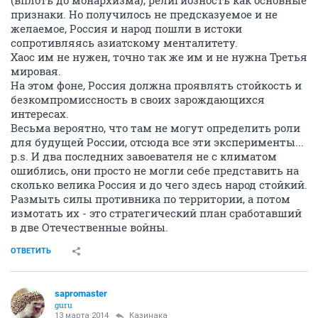
(вплоть до монархизма), религиозность как основные
признаки. Но получилось не предсказуемое и не
желаемое, Россия и народ пошли в истоки
сопротивляясь азиатскому менталитету.
Хаос им не нужен, точно так же им и не нужна Третья
мировая.
На этом фоне, Россия должна проявлять стойкость и
безкомпромиссность в своих зарождающихся
интересах.
Весьма вероятно, что там не могут определить роли
для будущей России, отсюда все эти эксперименты...
p.s. И два последних завоевателя не с климатом
ошиблись, они просто не могли себе представить на
сколько велика Россия и до чего здесь народ стойкий.
Размыть силы противника по территории, а потом
измотать их - это стратегический план сработавший
в две Отечественные войны.
ОТВЕТИТЬ
sapromaster
guru
13 марта 2014
Казинака