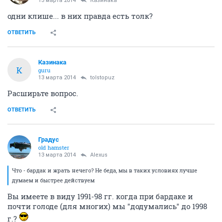
13 марта 2014
Казинака
одни клише... в них правда есть толк?
ОТВЕТИТЬ
Казинака
К
guru
13 марта 2014
tolstopuz
Расширьте вопрос.
ОТВЕТИТЬ
Градус
old hamster
13 марта 2014
Alexus
Что - бардак и жрать нечего? Не беда, мы в таких условиях лучше
думаем и быстрее действуем
Вы имеете в виду 1991-98 гг. когда при бардаке и
почти голоде (для многих) мы "додумались" до 1998
г.?