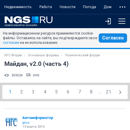
Недвижимость
Работа
Новости
Погода
Дом
На информационном ресурсе применяются cookie-
Согласен
файлы. Оставаясь на сайте, вы подтверждаете свое
согласие
на их использование.
НГС.Форум
Основные форумы
Политический форум
Майдан, v2.0 (часть 4)
250226
1001
1
2
3
4
5
6
7
8
...
21
Автоинформатор
guru
13 марта 2014