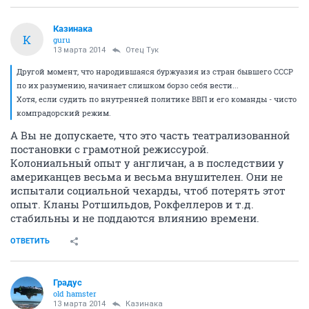
Казинака
К
guru
13 марта 2014
Отец Тук
Другой момент, что народившаяся буржуазия из стран бывшего СССР
по их разумению, начинает слишком борзо себя вести...
Хотя, если судить по внутренней политике ВВП и его команды - чисто
компрадорский режим.
А Вы не допускаете, что это часть театрализованной
постановки с грамотной режиссурой.
Колониальный опыт у англичан, а в последствии у
американцев весьма и весьма внушителен. Они не
испытали социальной чехарды, чтоб потерять этот
опыт. Кланы Ротшильдов, Рокфеллеров и т.д.
стабильны и не поддаются влиянию времени.
ОТВЕТИТЬ
Градус
old hamster
13 марта 2014
Казинака