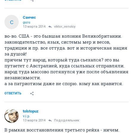
Санчес
С
guru
13 марта 2014
viktor_venskiy
во-во. США - это бывшая колония Великобритании.
законодательство, язык, системы мер и весов,
традиции и пр. все оттуда. вот и историческая нация
за душой!
причем тут народ, который туда сьехался? это вы
путаетет с Австралией, куда ссыльных отправляли.
народ туда массово потянулся уже после объявления
независимости.
а за патриотизм даже не спорю. кому как нравится.
ОТВЕТИТЬ
tolstopuz
v.i.p.
13 марта 2014
Пододеяльник
В рамках восстановления третьего рейха - ничем.