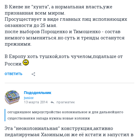
В Киеве не "хунта", а нормальная власть,уже
признанная всем миром.
Просуществует в виде главных лиц исполняющих
оязанности до 25 мая.
после выборов Порощенко и Тимошенко - состав
немного мзмениться.но суть и тренды останутся
прежними.
В Европу хоть тушкой,хоть чучелом,подальше от
России.
ОТВЕТИТЬ
Пододеяльник
junior
13 марта 2014
прагматик
сегодняшнее мироустройство колониальное и для дальнейшего
существования запада нужны новые колонии
Эта "неоколониальная" конструкция,активно
педалируемая Хазиным,он же её кстати и запустил в