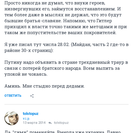
Просто никогда не думал, что внуки героев,
низвергнувших его, займутся восстанавлением. И
тем более даже в мыслях не держал, что это будут
бывшие братья-славяне. Напомню, что Гитлер
приходил к власти точно такими же методами и при
таком же попустительстве ваших покровителей.
Я уже писал тут числа 28.02. (Майдан, часть 2 где-то в
районе 30-х страниц):
Путину надо объявить в стране трехдневный траур в
связи с потерей братского народа. Всем выпить за
упокой не чокаясь.
Аминь. Мне стыдно перед дедами.
ОТВЕТИТЬ
tolstopuz
v.i.p.
13 марта 2014
tolstopuz
Да, "гимн" поменяйте. Вмерла уже украина. Давно