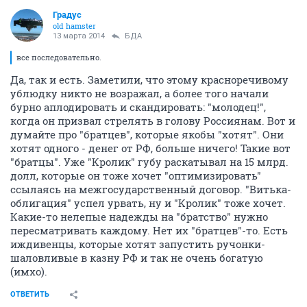
Градус
old hamster
13 марта 2014
БДА
все последовательно.
Да, так и есть. Заметили, что этому красноречивому
ублюдку никто не возражал, а более того начали
бурно аплодировать и скандировать: "молодец!",
когда он призвал стрелять в голову Россиянам. Вот и
думайте про "братцев", которые якобы "хотят". Они
хотят одного - денег от РФ, больше ничего! Такие вот
"братцы". Уже "Кролик" губу раскатывал на 15 млрд.
долл, которые он тоже хочет "оптимизировать"
ссылаясь на межгосударственный договор. "Витька-
облигация" успел урвать, ну и "Кролик" тоже хочет.
Какие-то нелепые надежды на "братство" нужно
пересматривать каждому. Нет их "братцев"-то. Есть
иждивенцы, которые хотят запустить ручонки-
шаловливые в казну РФ и так не очень богатую
(имхо).
ОТВЕТИТЬ