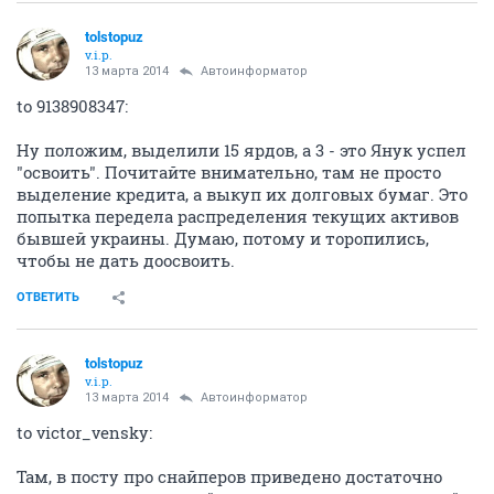
tolstopuz
v.i.p.
13 марта 2014
Автоинформатор
to 9138908347:
Ну положим, выделили 15 ярдов, а 3 - это Янук успел
"освоить". Почитайте внимательно, там не просто
выделение кредита, а выкуп их долговых бумаг. Это
попытка передела распределения текущих активов
бывшей украины. Думаю, потому и торопились,
чтобы не дать доосвоить.
ОТВЕТИТЬ
tolstopuz
v.i.p.
13 марта 2014
Автоинформатор
to victor_vensky:
Там, в посту про снайперов приведено достаточно