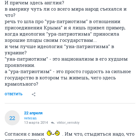
И причем здесь англия?
в америку чуть ли со всего мира народ съехался и
что?
речь то шла про "ура-патриотизм" в отношении
присоединения Крыма" и я лишь привел пример,
когда идеология "ура-патриотизма" приносила
хорошие плоды своим государствам...
и чем лучше идеология "уна-патриотизма" в
украине?
"уна-патриотизм" - это национализм в его худшем
проявлении.
а "ура-патриотизм" - это просто гордость за сильное
государство в котором ты живешь, чего здесь
крамольного?
ОТВЕТИТЬ
22 апреля
22
veteran
13 марта 2014
viktor_venskiy
Согласен с вами
. Им что, стыдиться надо, что