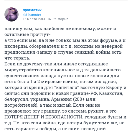
прагматик
old hamster
13 марта 2014
tolstopuz
напишу вам, как наиболее вменяемому, может и
остальные прочтут-
а что если мы, да и не только мы на этом форуме, а и
иксперды, обозреватели и т.д. исходим из неверной
предпосылки-западу в случае санкций, войны есть
что терять.
Если по другому-так или иначе сегодняшнее
мироустройство колониальное и для дальнейшего
существования запада нужны новые колонии для
этого была 1 и 2 мировые войны, потом холодная,
которая открыла для "капитала" восточную Европу и
сейчас они подошли к новой границе-РФ, Казахстан,
белорусия, украина, Армения (200+ млн
потребителей), а там и китай. Если они не
преодолеют эту границу, то система рухнет, а это
ПОТЕРЯ ДЕНЕГ И БЕЗОПАСНОСТИ, голодные бунты и
т.д. Т.е. что если война, где потери будут теми же, но
есть варианты победы, а не слив-последний