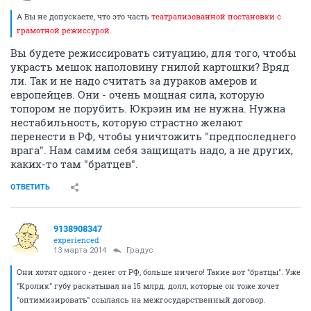
А Вы не допускаете, что это часть
театрализованной постановки с
грамотной режиссурой
.
Вы будете режиссировать ситуацию, для того, чтобы
украсть мешок наполовину гнилой картошки? Вряд
ли. Так и не надо считать за дураков амеров и
европейцев. Они - очень мощная сила, которую
топором не порубить. Юкрэин им не нужна. Нужна
нестабильность, которую страстно желают
перенести в РФ, чтобы уничтожить "предпоследнего
врага". Нам самим себя защищать надо, а не других,
каких-то там "братцев".
ОТВЕТИТЬ
9138908347
experienced
13 марта 2014
Градус
Они хотят одного - денег от РФ, больше ничего! Такие вот "братцы". Уже
"Кролик" губу раскатывал на 15 млрд. долл, которые он тоже хочет
"оптимизировать" ссылаясь на межгосударственный договор.