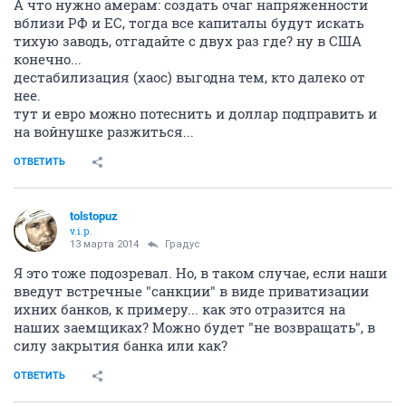
А что нужно амерам: создать очаг напряженности
вблизи РФ и ЕС, тогда все капиталы будут искать
тихую заводь, отгадайте с двух раз где? ну в США
конечно...
дестабилизация (хаос) выгодна тем, кто далеко от
нее.
тут и евро можно потеснить и доллар подправить и
на войнушке разжиться...
ОТВЕТИТЬ
tolstopuz
v.i.p.
13 марта 2014
Градус
Я это тоже подозревал. Но, в таком случае, если наши
введут встречные "санкции" в виде приватизации
ихних банков, к примеру... как это отразится на
наших заемщиках? Можно будет "не возвращать", в
силу закрытия банка или как?
ОТВЕТИТЬ