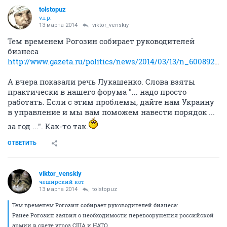
tolstopuz
v.i.p.
13 марта 2014
viktor_venskiy
Тем временем Рогозин собирает руководителей
бизнеса
http://www.gazeta.ru/politics/news/2014/03/13/n_6008921.shtml
А вчера показали речь Лукашенко. Слова взяты
практически в нашего форума "... надо просто
работать. Если с этим проблемы, дайте нам Украину
в управление и мы вам поможем навести порядок ...
за год ...". Как-то так.
ОТВЕТИТЬ
viktor_venskiy
чеширский кот
13 марта 2014
tolstopuz
Тем временем Рогозин собирает руководителей бизнеса:
Ранее Рогозин заявил о необходимости перевооружения российской
армии в свете угроз США и НАТО.