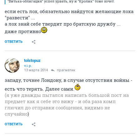
"Витька-облигация" успел урвать, ну и "Кролик" тоже хочет.
если есть лох, обязательно найдутся желающие лоха
"развести" ...
а лох знай себе твердит про братскую дружбу ...
даже противно
ОТВЕТИТЬ
tolstopuz
v.i.p.
13 марта 2014
прагматик
западу, точнее Лондону, в случае отсутствия войны -
есть что терять. Далее сами.
(я уже дважды пытался написать большой пост на
предмет как я себе это вижу - и оба раза комп
глючил до отправки сообщения, видимо не
случайно
)
ОТВЕТИТЬ