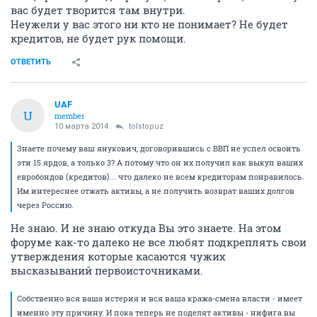
вас будет творится там внутри.
Неужели у вас этого ни кто не понимает? Не будет
кредитов, не будет рук помощи.
ОТВЕТИТЬ
UAF
U
member
10 марта 2014
tolstopuz
Знаете почему ваш янукович, договорившись с ВВП не успел освоить
эти 15 ярдов, а только 3? А потому что он их получил как выкуп ваших
евробондов (кредитов)... что далеко не всем кредиторам понравилось.
Им интереснее отжать активы, а не получить возврат ваших долгов
через Россию.
Не знаю. И не знаю откуда Вы это знаете. На этом
форуме как-то далеко не все любят подкреплять свои
утверждения которые касаются чужих
высказываний первоисточниками.
Собственно вся ваша истерия и вся ваша кража-смена власти - имеет
именно эту причину. И пока теперь не поделят активы - нифига вы