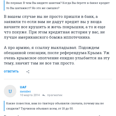
Во-первых: В чем Вы видите шантаж? Когда Вы берете в банке кредит
то Вы шатажист? Но это же смешно?
В вашем случае вы не просто пришли в банк, а
заявили то если вам не дадут кредит вы у входа
начнете все крушить и жечь покрышки, а то и еще
что похуже. При этом кредитная история у вас, не
лучше американского бомжа иппотечника.
А про армию, я ссылку выкладывал. Подождем
обещанной сенсации, после референдума Крыма. Уж
очень крымское ополчение ехидно улыбается на эту
тему, значит там не все так просто.
ОТВЕТИТЬ
UAF
U
member
10 марта 2014
прагматик
Какие повестки, вам по твитеру объявили сначала, почему вы не
сходили? Турчинов объявил всем, от 18 до 50.