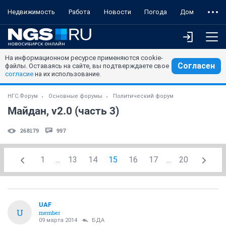
Недвижимость
Работа
Новости
Погода
Дом
На информационном ресурсе применяются cookie-
Согласен
файлы. Оставаясь на сайте, вы подтверждаете свое
согласие
на их использование.
НГС.Форум
Основные форумы
Политический форум
Майдан, v2.0 (часть 3)
268179
997
1
...
13
14
15
16
17
...
20
UAF
U
member
09 марта 2014
БДА