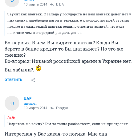
10 марта 2014
БДА
Звучит как шантаж. С запада у государств на ваш шантаж денег нет у
них своих нищебродов вагон и тележка. А руководство моей страны
похоже на ожидаемый шантаж решило ответить армией, что куда
логичнее чем в очередной раз дать денег.
Во-первых: В чем Вы видите шантаж? Когда Вы
берете в банке кредит то Вы шатажист? Но это же
смешно?
Во-вторых: Никакой российской армии в Украине нет.
Вы забыли?.
ОТВЕТИТЬ
UAF
U
member
10 марта 2014
Градус
/п.9/
Надеетесь на войну? Там-то точно разбогатеете, если не пристрелят.
Интересная у Вас какая-то логика. Мне она