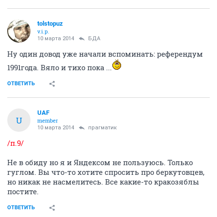
tolstopuz
v.i.p.
10 марта 2014
БДА
Ну один довод уже начали вспоминать: референдум
1991года. Вяло и тихо пока ...
ОТВЕТИТЬ
UAF
U
member
10 марта 2014
прагматик
/п.9/
Не в обиду но я и Яндексом не пользуюсь. Только
гуглом. Вы что-то хотите спросить про беркутовцев,
но никак не насмелитесь. Все какие-то кракозяблы
постите.
ОТВЕТИТЬ