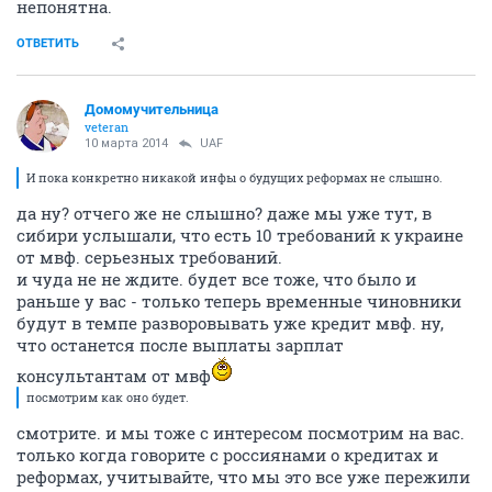
непонятна.
ОТВЕТИТЬ
Домомучительница
veteran
10 марта 2014
UAF
И пока конкретно никакой инфы о будущих реформах не слышно.
да ну? отчего же не слышно? даже мы уже тут, в
сибири услышали, что есть 10 требований к украине
от мвф. серьезных требований.
и чуда не не ждите. будет все тоже, что было и
раньше у вас - только теперь временные чиновники
будут в темпе разворовывать уже кредит мвф. ну,
что останется после выплаты зарплат
консультантам от мвф
посмотрим как оно будет.
смотрите. и мы тоже с интересом посмотрим на вас.
только когда говорите с россиянами о кредитах и
реформах, учитывайте, что мы это все уже пережили