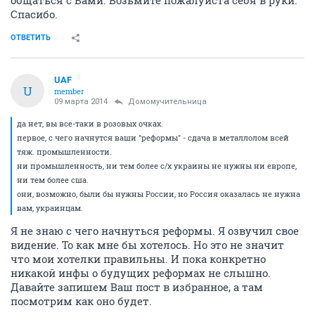
общаться с Вами. Возьмите пожалуйста себя в руки.
Спасибо.
ОТВЕТИТЬ
UAF
U
member
09 марта 2014
Домомучительница
да нет, вы все-таки в розовых очках.
первое, с чего начнутся ваши "реформы" - сдача в металлолом всей
тяж. промышленности.
ни промышленность, ни тем более с/х украины не нужны ни европе,
ни тем более сша.
они, возможно, были бы нужны России, но Россия оказалась не нужна
вам, украинцам.
Я не знаю с чего начнуться реформы. Я озвучил свое
видение. То как мне бы хотелось. Но это не значит
что мои хотелки правильны. И пока конкретно
никакой инфы о будущих реформах не слышно.
Давайте запишем Ваш пост в избранное, а там
посмотрим как оно будет.