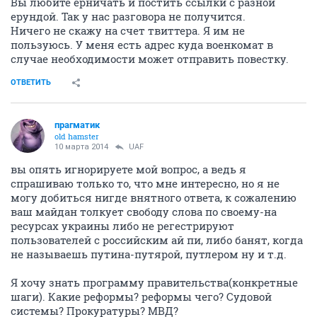
Вы любите ерничать и постить ссылки с разной
ерундой. Так у нас разговора не получится.
Ничего не скажу на счет твиттера. Я им не
пользуюсь. У меня есть адрес куда военкомат в
случае необходимости может отправить повестку.
ОТВЕТИТЬ
прагматик
old hamster
10 марта 2014
UAF
вы опять игнорируете мой вопрос, а ведь я
спрашиваю только то, что мне интересно, но я не
могу добиться нигде внятного ответа, к сожалению
ваш майдан толкует свободу слова по своему-на
ресурсах украины либо не регестрируют
пользователей с российским ай пи, либо банят, когда
не называешь путина-путярой, путлером ну и т.д.
Я хочу знать программу правительства(конкретные
шаги). Какие реформы? реформы чего? Судовой
системы? Прокуратуры? МВД?