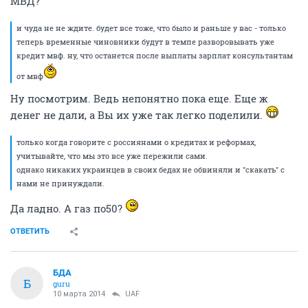
МВД?
и чуда не не ждите. будет все тоже, что было и раньше у вас - только
теперь временные чиновники будут в темпе разворовывать уже
кредит мвф. ну, что останется после выплаты зарплат консультантам
от мвф
Ну посмотрим. Ведь непонятно пока еще. Еще ж
денег не дали, а Вы их уже так легко поделили.
только когда говорите с россиянами о кредитах и реформах,
учитывайте, что мы это все уже пережили сами.
однако никаких украинцев в своих бедах не обвиняли и "скакать" с
нами не принуждали.
Да ладно. А газ по50?
ОТВЕТИТЬ
БДА
Б
guru
10 марта 2014
UAF