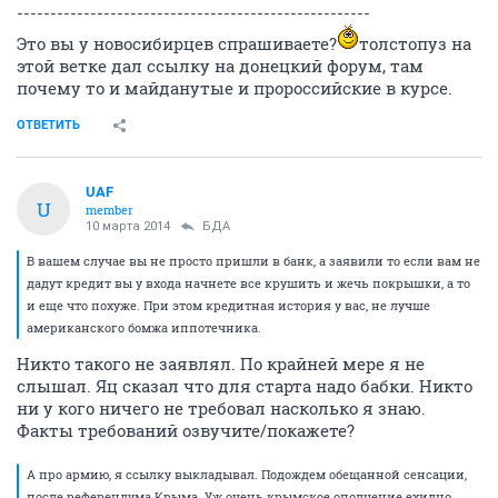
-----------------------------------------------------
Это вы у новосибирцев спрашиваете?
толстопуз на
этой ветке дал ссылку на донецкий форум, там
почему то и майданутые и пророссийские в курсе.
ОТВЕТИТЬ
UAF
U
member
10 марта 2014
БДА
В вашем случае вы не просто пришли в банк, а заявили то если вам не
дадут кредит вы у входа начнете все крушить и жечь покрышки, а то
и еще что похуже. При этом кредитная история у вас, не лучше
американского бомжа иппотечника.
Никто такого не заявлял. По крайней мере я не
слышал. Яц сказал что для старта надо бабки. Никто
ни у кого ничего не требовал насколько я знаю.
Факты требований озвучите/покажете?
А про армию, я ссылку выкладывал. Подождем обещанной сенсации,
после референдума Крыма. Уж очень крымское ополчение ехидно