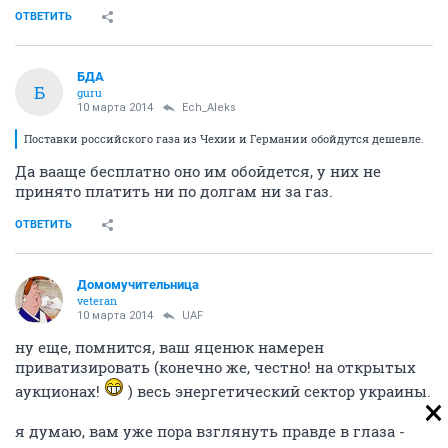
ОТВЕТИТЬ
БДА
Б
guru
10 марта 2014
Ech_Aleks
Поставки российского газа из Чехии и Германии обойдутся дешевле.
Да вааще бесплатно оно им обойдется, у них не
принято платить ни по долгам ни за газ.
ОТВЕТИТЬ
Домомучительница
veteran
10 марта 2014
UAF
ну еще, помнится, ваш яценюк намерен
приватизировать (конечно же, честно! на открытых
аукционах!
) весь энергетический сектор украины.
я думаю, вам уже пора взглянуть правде в глаза -