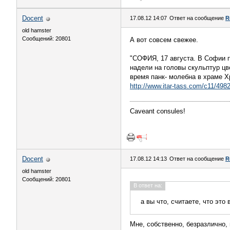
Docent
17.08.12 14:07
Ответ на сообщение
R
old hamster
Сообщений: 20801
А вот совсем свежее.
"СОФИЯ, 17 августа. В Софии 
надели на головы скульптур цв
время панк- молебна в храме Х
http://www.itar-tass.com/c11/498
Caveant consules!
Docent
17.08.12 14:13
Ответ на сообщение
R
old hamster
Сообщений: 20801
В ответ на:
а вы что, считаете, что эт
Мне, собственно, безразлично,