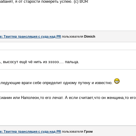
абанят, я от старости помереть успею. (c) BOR
e: Твиттер трансляция с суда над PR
пользователя
Dimich
 высосут ещё чё нить из эээээ.... пальца.
в следующие враги себе определит одному путену и известно.
сианин или Наполеон,то его лечат. А если считает,что он женщина,то ег
e: Твиттер трансляция с суда над PR
пользователя
Гром