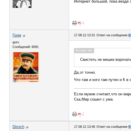
Интернет большой, пока везде з
Гром
17.08.12 13:31
Ответ на сообщение
R
guru
Сообщений: 6091
В ответ на:
Свистеть не мешки ворочать,
Да,эт точно.
Что там и кого там путен и К 
Если мужик считает,что он мар
Ска,Мир сошел с ума.
Dimich
17.08.12 13:46
Ответ на сообщение
R