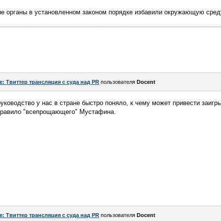
ые органы в установленном законом порядке избавили окружающую среду
e: Твиттер трансляция с суда над PR
пользователя
Docent
уководство у нас в стране быстро поняло, к чему может привести заигр
правило "всепрощающего" Мустафина.
e: Твиттер трансляция с суда над PR
пользователя
Docent