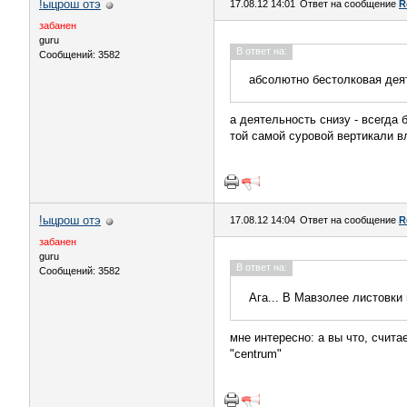
!ыцрош отэ
17.08.12 14:01
Ответ на сообщение
R
забанен
guru
В ответ на:
Сообщений: 3582
абсолютно бестолковая деят
а деятельность снизу - всегда 
той самой суровой вертикали в
!ыцрош отэ
17.08.12 14:04
Ответ на сообщение
R
забанен
guru
В ответ на:
Сообщений: 3582
Ага... В Мавзолее листовки
мне интересно: а вы что, счита
"centrum"