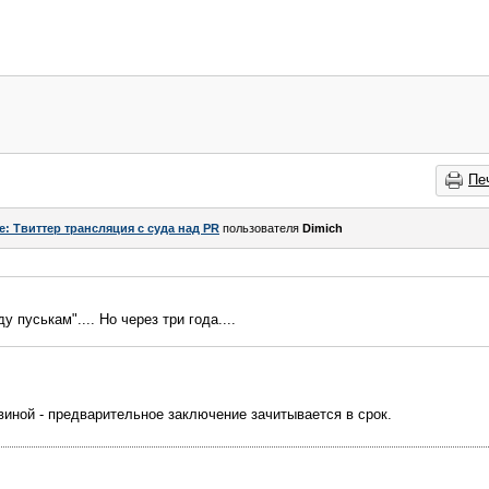
Пе
e: Твиттер трансляция с суда над PR
пользователя
Dimich
 пуськам".... Но через три года....
виной - предварительное заключение зачитывается в срок.