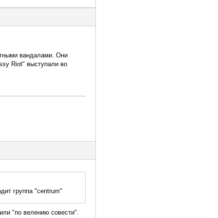
стными вандалами. Они
ssy Riot" выступали во
дит группа "centrum"
или "по велению совести".