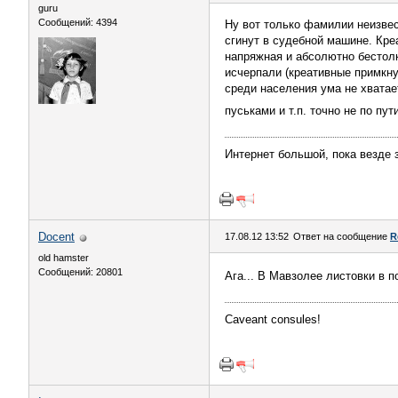
guru
Сообщений: 4394
Ну вот только фамилии неизвес
сгинут в судебной машине. Кре
напряжная и абсолютно бестолк
исчерпали (креативные примкну
среди населения ума не хватае
пуськами и т.п. точно не по пут
Интернет большой, пока везде з
Docent
17.08.12 13:52
Ответ на сообщение
R
old hamster
Сообщений: 20801
Ага... В Мавзолее листовки в 
Caveant consules!