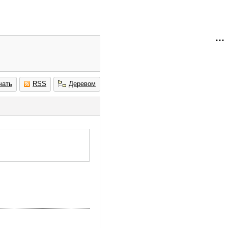
чать
RSS
Деревом