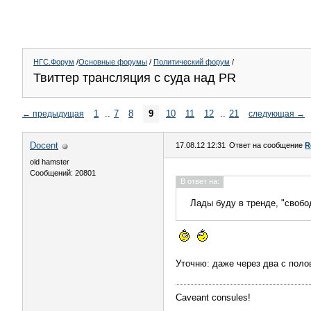
НГС.Форум
/
Основные форумы
/
Политический форум
/
Твиттер трансляция с суда над PR
1
..
7
8
9
10
11
12
..
21
←
предыдущая
следующая
→
Docent
17.08.12 12:31
Ответ на сообщение
R
old hamster
Сообщений: 20801
В ответ на:
Лады буду в тренде, "свободу
Уточню: даже через два с поло
Caveant consules!