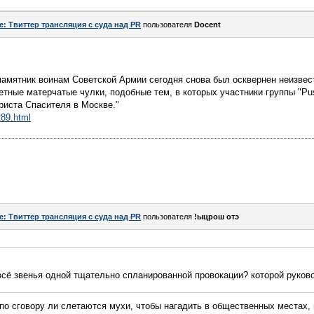
e: Твиттер трансляция с суда над PR
пользователя
Docent
памятник воинам Советской Армии сегодня снова был осквернен неизве
етные матерчатые чулки, подобные тем, в которых участники группы "Pu
риста Спасителя в Москве."
289.html
e: Твиттер трансляция с суда над PR
пользователя
!ыцрош отэ
о всё звенья одной тщательно спланированной провокации? которой руково
 по сговору ли слетаются мухи, чтобы нагадить в общественных местах, 