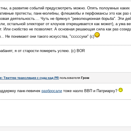
тны, а развитие событий предусмотреть можно. Опять полоумных каких н
ативные протесты, панк-молебны, флешмобы и перфомансы это как раз 
овая деятельность.... Чуть не брякнул "революционная борьба". Эти дей
ли, остальной электорат от клоунов открещивается как может), а ума в
т. Или снобство не позволяет. А основная решающая сила как раз сози
и... Не понимают они такого искусства, "сссссуки" (с)
абанят, я от старости помереть успею. (c) BOR
e: Твиттер трансляция с суда над PR
пользователя
Гром
поддержку панк-певичек
разбросали
тоже назло ВВП и Патриарху?