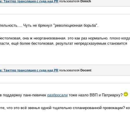
e: Твиттер трансляция с суда над PR
пользователя
Dimich
ельность.... Чуть не брякнул "революционная борьба".
бестолковая, она ж неорганизованная. это как раз нормально. плохо когд
ласти, ещё более бестолковая. результат непредсказуемым становится
e: Твиттер трансляция с суда над PR
пользователя
Docent
 в поддержку панк-певичек
разбросали
тоже назло ВВП и Патриарху?
ете, что это всё звенья одной тщательно спланированной провокации? к