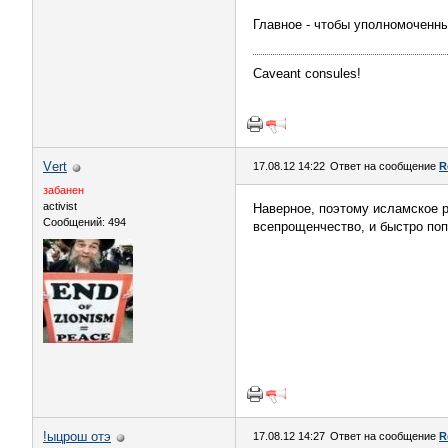
Главное - чтобы уполномоченн
Caveant consules!
Vеrt
17.08.12 14:22
Ответ на сообщение
R
забанен
activist
Наверное, поэтому исламское р
Сообщений: 494
всепрощенчество, и быстро по
!ыцрош отэ
17.08.12 14:27
Ответ на сообщение
R