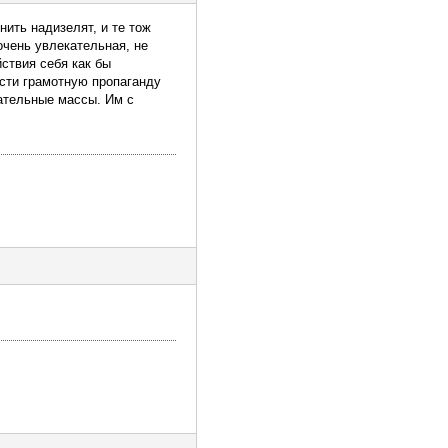
ить надизелят, и те тож
очень увлекательная, не
ствия себя как бы
ести грамотную пропаганду
дательные массы. Им с