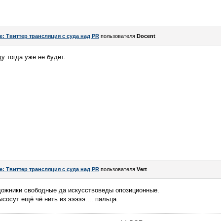
e: Твиттер трансляция с суда над PR
пользователя
Docent
у тогда уже не будет.
e: Твиттер трансляция с суда над PR
пользователя
Vеrt
удожники свободные да искусствоведы опозиционные.
сосут ещё чё нить из эээээ.... пальца.