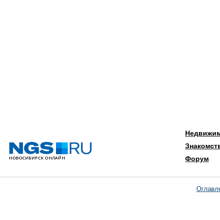
Недвижи
Знакомст
Форум
Оглавл