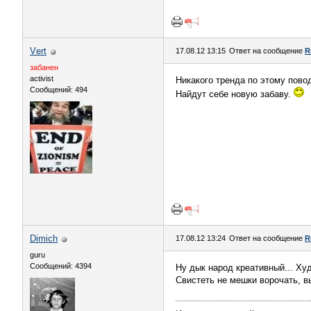
Vеrt
17.08.12 13:15
Ответ на сообщение
R
забанен
activist
Никакого тренда по этому повод
Сообщений: 494
Найдут себе новую забаву.
Dimich
17.08.12 13:24
Ответ на сообщение
R
guru
Сообщений: 4394
Ну дык народ креативный... Х
Свистеть не мешки ворочать, вы